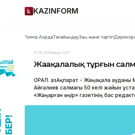
KAZINFORM
Ақорда
Тағайындау
Заң және тәртіп
Дерекқор
Тренд:
10:18, 19 Мамыр 2017
Жаңақалалық тұрғын салм
ОРАЛ. ҚазАқпарат - Жаңақала ауданы
Айғалиев салмағы 50 келі жайын ұст
«Жаңарған өңір» газетінің бас редак