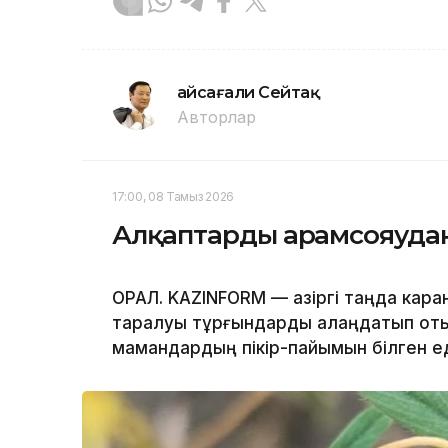
Ғайсағали Сейтақ
Авторлар
17:00, 08 Тамыз 2026
Алқаптарды арамсояудан
ОРАЛ. KAZINFORM — Қазіргі таңда кара
таралуы тұрғындарды алаңдатып отыр.
мамандардың пікір-пайымын білген ед