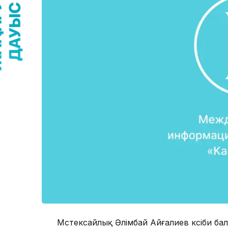
Мәстексайлық Әлімбай Айғалиев кәсіби ба