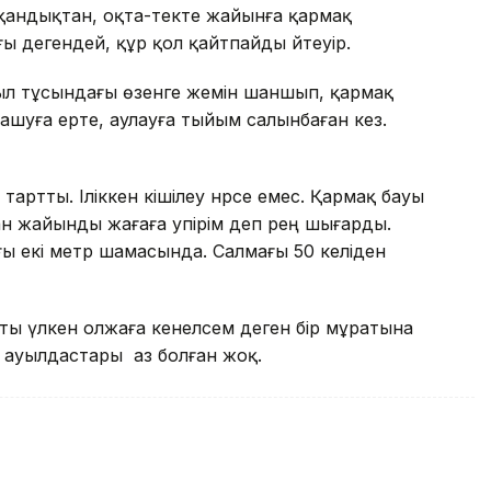
тқандықтан, оқта-текте жайынға қармақ
ағы дегендей, құр қол қайтпайды әйтеуір.
уыл тұсындағы өзенге жемін шаншып, қармақ
ашуға ерте, аулауға тыйым салынбаған кез.
тартты. Іліккен кішілеу нәрсе емес. Қармақ бауы
н жайынды жағаға әупірім деп әрең шығарды.
ы екі метр шамасында. Салмағы 50 келіден
ты үлкен олжаға кенелсем деген бір мұратына
н ауылдастары аз болған жоқ.