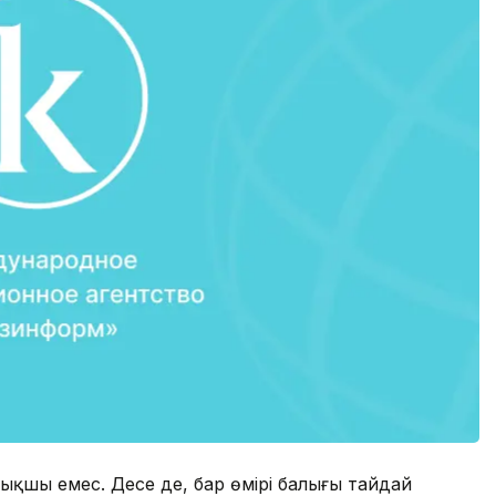
лықшы емес. Десе де, бар өмірі балығы тайдай