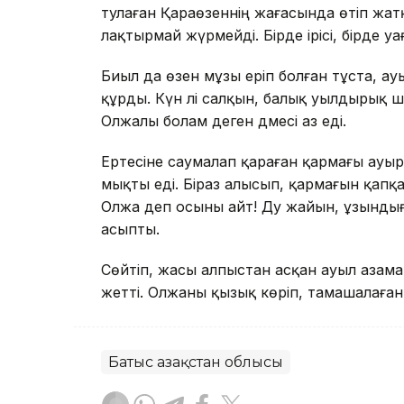
тулаған Қараөзеннің жағасында өтіп жа
лақтырмай жүрмейді. Бірде ірісі, бірде у
Биыл да өзен мұзы еріп болған тұста, а
құрды. Күн әлі салқын, балық уылдырық ш
Олжалы болам деген дәмесі аз еді.
Ертесіне саумалап қараған қармағы ауыр 
мықты еді. Біраз алысып, қармағын қапқа
Олжа деп осыны айт! Дәу жайын, ұзындығ
асыпты.
Сөйтіп, жасы алпыстан асқан ауыл азама
жетті. Олжаны қызық көріп, тамашалаға
Батыс Қазақстан облысы