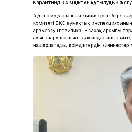
Карантиндік өсімдіктен құтылудың жол
Ауыл шаруашылығы министрлігі Агроөнерк
комитеті БҚО аумақтық инспекциясының 
арамсояу (повилика) – сабақ арқылы параз
ауыл шаруашылығы дақылдарының өнімділ
нашарлатады, өсімдіктердің зиянкестер 