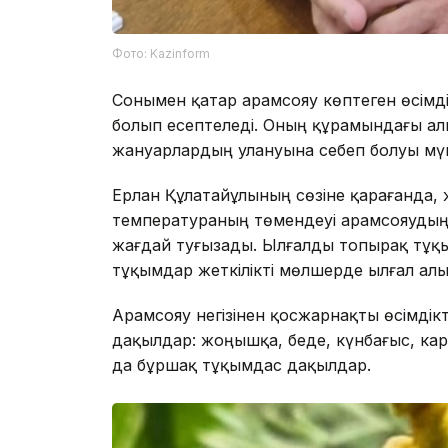
Фото: Kazinform
Сонымен қатар арамсояу көптеген өсім
болып есептеледі. Оның құрамындағы ал
жануарлардың улануына себеп болуы мүм
Ерлан Құлатайұлының сөзіне қарағанда,
температураның төмендеуі арамсояудың
жағдай туғызады. Ылғалды топырақ тұқы
тұқымдар жеткілікті мөлшерде ылғал алы
Арамсояу негізінен қосжарнақты өсімді
дақылдар: жоңышқа, беде, күнбағыс, карто
да бұршақ тұқымдас дақылдар.