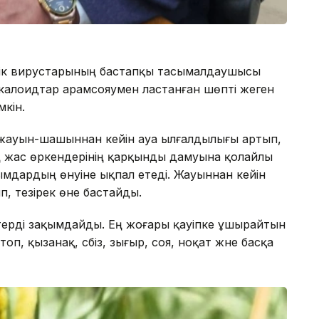
дік вирустарының бастапқы тасымалдаушысы
калоидтар арамсояумен ластанған шөпті жеген
кін.
 жауын-шашыннан кейін ауа ылғалдылығы артып,
 жас өркендерінің қарқынды дамуына қолайлы
мдардың өнуіне ықпал етеді. Жауыннан кейін
п, тезірек өне бастайды.
ктерді зақымдайды. Ең жоғары қауіпке ұшырайтын
п, қызанақ, сәбіз, зығыр, соя, ноқат және басқа