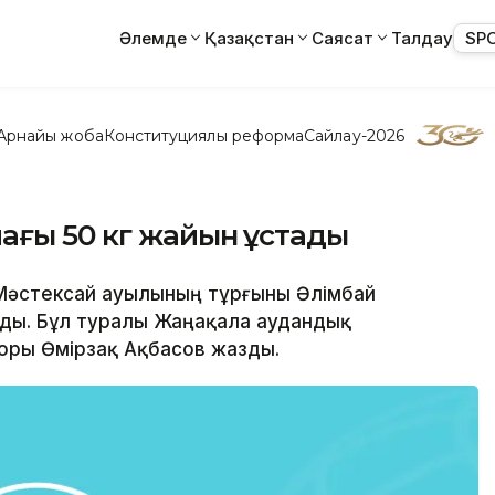
Әлемде
Қазақстан
Саясат
Талдау
SP
Арнайы жоба
Конституциялық реформа
Сайлау-2026
ағы 50 кг жайын ұстады
 Мәстексай ауылының тұрғыны Әлімбай
ады. Бұл туралы Жаңақала аудандық
торы Өмірзақ Ақбасов жазды.