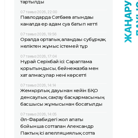
тартылды
07 тамыз 2026, 22:00
Павлодарда Сәтбаев атындағы
каналда ер адам суға батып кетті
07 тамыз 2026, 19:56
Оралда орталық алаңдағы субұрқақ
неліктен жұмыс істемей тұр
07 тамыз 2026, 17:04
Нұрай Серікбай ісі: Сараптама
қорытындысы, бейнежазба мен
хат алмасулар нені көрсетті
07 тамыз 2026, 14:14
Жемқорлық дауынан кейін БҚО
денсаулық сақтау басқармасының
басшысы жұмысынан босатылды
07 тамыз 2026, 14:05
Әл-Фарабидегі жол апаты
бойынша сотталған Александр
Пактың ісі апелляциялық сотта