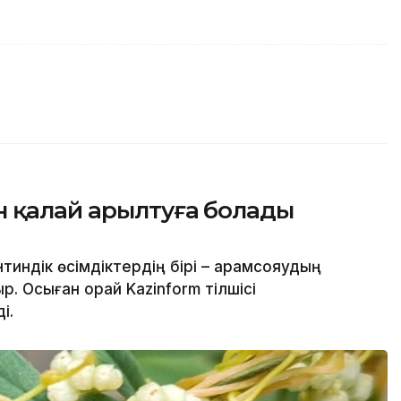
 қалай арылтуға болады
нтиндік өсімдіктердің бірі – арамсояудың
 Осыған орай Kazinform тілшісі
і.