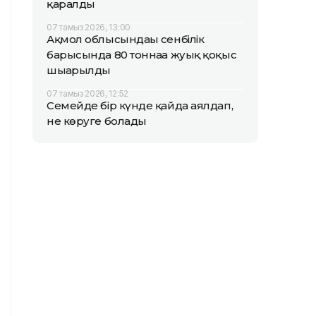
қаралды
07 тамыз 2026, 13:00
Ақмол облысындағы сенбілік
барысында 80 тоннаға жуық қоқыс
шығарылды
07 тамыз 2026, 12:52
Семейде бір күнде қайда аялдап,
не көруге болады