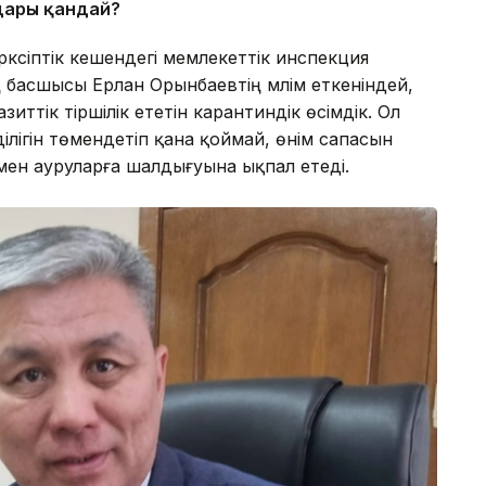
дары қандай?
әсіптік кешендегі мемлекеттік инспекция
басшысы Ерлан Орынбаевтің мәлім еткеніндей,
иттік тіршілік ететін карантиндік өсімдік. Ол
ігін төмендетіп қана қоймай, өнім сапасын
мен ауруларға шалдығуына ықпал етеді.