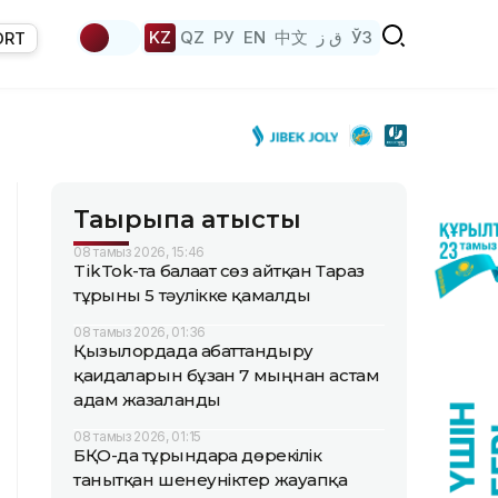
KZ
QZ
РУ
EN
中文
ق ز
ЎЗ
ORT
Тақырыпқа қатысты
08 тамыз 2026, 15:46
TikTok-та балағат сөз айтқан Тараз
тұрғыны 5 тәулікке қамалды
08 тамыз 2026, 01:36
Қызылордада абаттандыру
қағидаларын бұзған 7 мыңнан астам
адам жазаланды
08 тамыз 2026, 01:15
БҚО-да тұрғындарға дөрекілік
танытқан шенеуніктер жауапқа