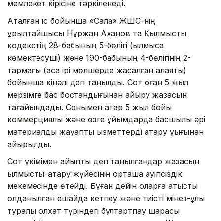
мемлекет кірісіне тәркіленеді.
Аталған іс бойынша «Сала» ЖШС-нің
құрылтайшысы Нұржан Аханов та Қылмыстық
кодекстің 28-бабының 5-бөлігі (қылмысқа
көмектесуші) және 190-бабының 4-бөлігінің 2-
тармағы (аса ірі мөлшерде жасалған алаяқтық)
бойынша кінәлі деп танылды. Сот оған 5 жыл
мерзімге бас бостандығынан айыру жазасын
тағайындады. Сонымен қатар 5 жыл бойы
коммерциялық және өзге ұйымдарда басшылық әрі
материалдық жауапты қызметтерді атқару құқығынан
айырылды.
Сот үкімімен айыпты деп танылғандар жазасын
қылмыстық-атқару жүйесінің орташа қауіпсіздік
мекемесінде өтейді. Бұған дейін оларға қатысты
қолданылған ешқайда кетпеу және тиісті мінез-құлық
туралы қолхат түріндегі бұлтартпау шарасы