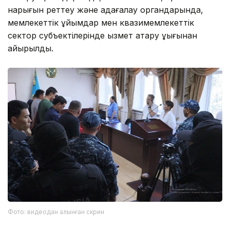
нарығын реттеу және қадағалау органдарында,
мемлекеттік ұйымдар мен квазимемлекеттік
сектор субъектілерінде қызмет атқару құқығынан
айырылды.
Фото: видеодан алынған скрин