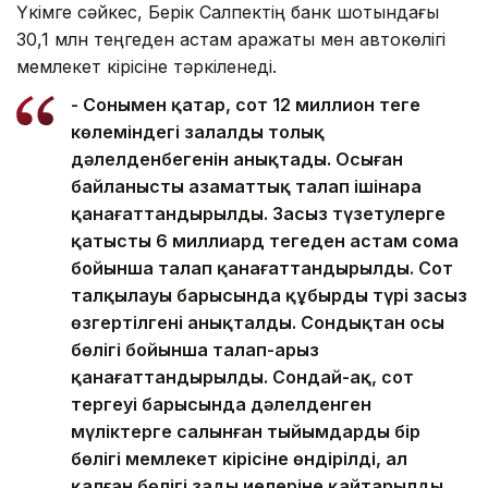
Үкімге сәйкес, Берік Салпектің банк шотындағы
30,1 млн теңгеден астам қаражаты мен автокөлігі
мемлекет кірісіне тәркіленеді.
- Сонымен қатар, сот 12 миллион теңге
көлеміндегі залалдың толық
дәлелденбегенін анықтады. Осыған
байланысты азаматтық талап ішінара
қанағаттандырылды. Заңсыз түзетулерге
қатысты 6 миллиард теңгеден астам сома
бойынша талап қанағаттандырылды. Сот
талқылауы барысында құбырдың түрі заңсыз
өзгертілгені анықталды. Сондықтан осы
бөлігі бойынша талап-арыз
қанағаттандырылды. Сондай-ақ, сот
тергеуі барысында дәлелденген
мүліктерге салынған тыйымдардың бір
бөлігі мемлекет кірісіне өндірілді, ал
қалған бөлігі заңды иелеріне қайтарылды.