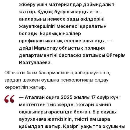
жіберу үшін материалдар дайындалып
жатыр. Құқық бұзушылардың ата-
аналарының немесе заңды өкілдерінің
жауапкершілігі мәселесі қаралатын
болады. Барлық кінәлілер
профилактикалық есепке алынады, —
дейді Маңғыстау облыстық полиция
департаментінің баспасөз хатшысы Әйгерім
Ибатуллаева.
Облыстық білім басқармасының хабарлауынша,
зардап шеккен оқушыға психологиялық қолдау
көрсетіліп жатыр.
— Аталған оқиға 2025 жылғы 17 сәуір күні
мектептен тыс жерде, жоғары сынып
оқушылары арасында болған. Бір оқушы
ауруханаға жеткізіліп, тиісті ем шара
қабылдап жатыр. Қазіргі уақытта оқушының