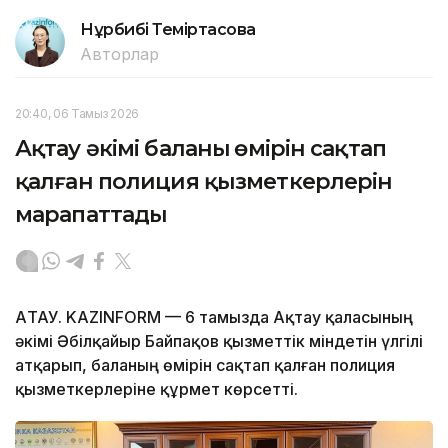
Нұрбибі Теміртасова
Авторлар
20:40, 06 Тамыз 2026
Ақтау әкімі баланың өмірін сақтап
қалған полиция қызметкерлерін
марапаттады
АҚТАУ. KAZINFORM — 6 тамызда Ақтау қаласының
әкімі Әбілқайыр Байпақов қызметтік міндетін үлгілі
атқарып, баланың өмірін сақтап қалған полиция
қызметкерлеріне құрмет көрсетті.