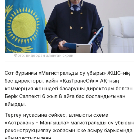
Фото: видеодан алынған скрин
Сот бұрынғы «Магистральдық су құбыры» ЖШС-нің
бас директоры, кейін «ҚазТрансОйл» АҚ-ның
коммерция жөніндегі басқарушы директоры болған
Берік Салпекті 6 жыл 8 айға бас бостандығынан
айырды.
Тергеу нұсқасына сәйкес, қылмыстық схема
«Астрахань – Маңғышлақ» магистральдық су құбырын
реконструкциялау жобасын іске асыру барысында
ұйымдастырылған.