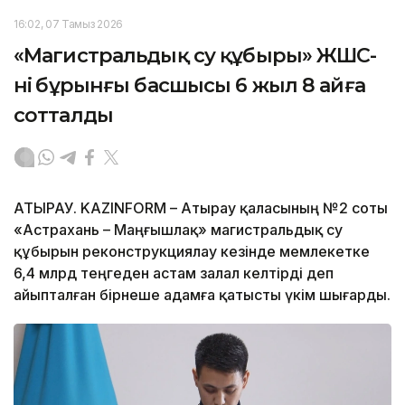
16:02, 07 Тамыз 2026
«Магистральдық су құбыры» ЖШС-
нің бұрынғы басшысы 6 жыл 8 айға
сотталды
АТЫРАУ. KAZINFORM – Атырау қаласының №2 соты
«Астрахань – Маңғышлақ» магистральдық су
құбырын реконструкциялау кезінде мемлекетке
6,4 млрд теңгеден астам залал келтірді деп
айыпталған бірнеше адамға қатысты үкім шығарды.