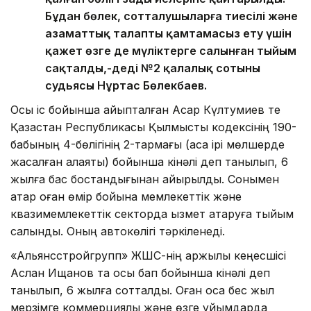
Бұдан бөлек, сотталушыларға тиесілі және
азаматтық талапты қамтамасыз ету үшін
қажет өзге де мүліктерге салынған тыйым
сақталды,-деді №2 қалалық сотының
судьясы Нұртас Бөлекбаев.
Осы іс бойынша айыпталған Асқар Күлтумиев те
Қазақстан Республикасы Қылмыстық кодексінің 190-
бабының 4-бөлігінің 2-тармағы (аса ірі мөлшерде
жасалған алаяқтық) бойынша кінәлі деп танылып, 6
жылға бас бостандығынан айырылды. Сонымен
қатар оған өмір бойына мемлекеттік және
квазимемлекеттік секторда қызмет атқаруға тыйым
салынды. Оның автокөлігі тәркіленеді.
«Альянсстройгрупп» ЖШС-нің қаржылық кеңесшісі
Аслан Ищанов та осы бап бойынша кінәлі деп
танылып, 6 жылға сотталды. Оған қоса бес жыл
мерзімге коммерциялық және өзге ұйымдарда