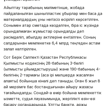
Айыптау тарабының мәліметінше, жобада
пайдаланылған шыныпластик құбырлар мен басқа да
материалдардың құны негізсіз өсіріліп көрсетілген.
Сонымен қатар сметада көзделген, бірақ іс жүзінде
орындалмаған жұмыстар орындалды деп
рәсімделіп, қабылдау актілеріне енгізілген. Соның
салдарынан мемлекетке 6,4 млрд теңгеден астам
залал келтірілген.
Сот Берік Салпекті Қазақстан Республикасы
Қылмыстық кодексінің 28-бабының 3-бөлігі
(қылмысты ұйымдастырушы) және 190-бабының 4-
бөлігінің 2-тармағы (аса ірі мөлшерде жасалған
алаяқтық) бойынша кінәлі деп таныды. Оған 6 жыл 8
ай мерзімге бас бостандығынан айыру жазасы
тағайындалды. Сондай-ақ өмір бойына мемлекеттік
қызметте, судья лауазымында, жергілікті өзін-өзі
басқару органдарында, Ұлттық банкте, қаржы