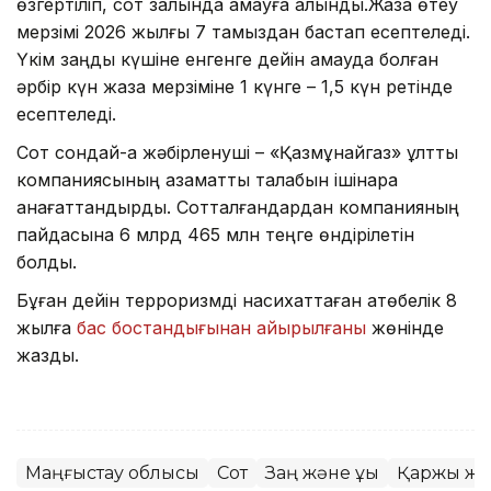
өзгертіліп, сот залында қамауға алынды.Жаза өтеу
мерзімі 2026 жылғы 7 тамыздан бастап есептеледі.
Үкім заңды күшіне енгенге дейін қамауда болған
әрбір күн жаза мерзіміне 1 күнге – 1,5 күн ретінде
есептеледі.
Сот сондай-ақ жәбірленуші – «Қазмұнайгаз» ұлттық
компаниясының азаматтық талабын ішінара
қанағаттандырды. Сотталғандардан компанияның
пайдасына 6 млрд 465 млн теңге өндірілетін
болды.
Бұған дейін терроризмді насихаттаған ақтөбелік 8
жылға
бас бостандығынан айырылғаны
жөнінде
жаздық.
Маңғыстау облысы
Сот
Заң және құқық
Қаржы жы