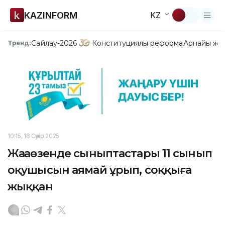
KAZINFORM
KZ
Сайлау-2026
Конституциялық реформа
Арнайы жо
Тренд:
10:15, 18 Сәуір 2025
Жаңаөзенде сыныптастары 11 сынып
оқушысын аямай ұрып, соққыға
жыққан