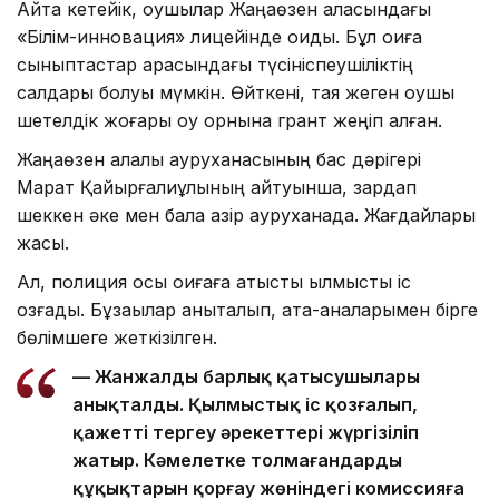
Айта кетейік, оқушылар Жаңаөзен қаласындағы
«Білім-инновация» лицейінде оқиды. Бұл оқиға
сыныптастар арасындағы түсініспеушіліктің
салдары болуы мүмкін. Өйткені, таяқ жеген оқушы
шетелдік жоғары оқу орнына грант жеңіп алған.
Жаңаөзен қалалық ауруханасының бас дәрігері
Марат Қайырғалиұлының айтуынша, зардап
шеккен әке мен бала қазір ауруханада. Жағдайлары
жақсы.
Ал, полиция осы оқиғаға қатысты қылмыстық іс
қозғады. Бұзақылар анықталып, ата-аналарымен бірге
бөлімшеге жеткізілген.
— Жанжалдың барлық қатысушылары
анықталды. Қылмыстық іс қозғалып,
қажетті тергеу әрекеттері жүргізіліп
жатыр. Кәмелетке толмағандардың
құқықтарын қорғау жөніндегі комиссияға