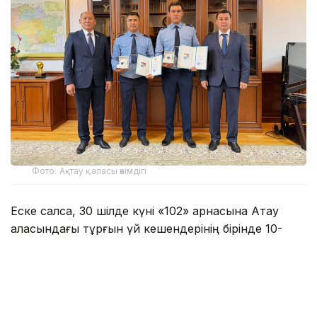
Фото: Ақтау қаласы әкімдігі
Еске салсақ, 30 шілде күні «102» арнасына Ақтау
қаласындағы тұрғын үй кешендерінің бірінде 10-
қабаттағы ашық терезенің сыртқы жақтауында тұрған
баланың өміріне қауіп төніп тұрғаны туралы
хабарлама келіп түскен.
Оқиға орнына жедел жеткен Ақтау қаласы Полиция