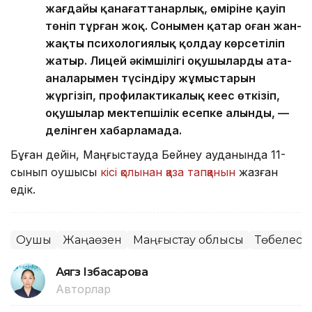
жағдайы қанағаттанарлық, өміріне қауіп
төніп тұрған жоқ. Сонымен қатар оған жан-
жақты психологиялық қолдау көрсетіліп
жатыр. Лицей әкімшілігі оқушылардың ата-
аналарымен түсіндіру жұмыстарын
жүргізіп, профилактикалық кеңес өткізіп,
оқушылар мектепшілік есепке алынды, —
делінген хабарламада.
Бұған дейін, Маңғыстауда Бейнеу ауданында 11-
сынып оқушысы
кісі қолынан қаза тапқанын
жазған
едік.
Оқушы
Жаңаөзен
Маңғыстау облысы
Төбелес
Аягөз Ізбасарова
Авторлар