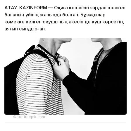
АҚТАУ. KAZINFORM — Оқиға кешкісін зардап шеккен
баланың үйінің жанында болған. Бұзақылар
көмекке келген оқушының әкесін де күш көрсетіп,
аяғын сындырған.
Фото:freepik.com