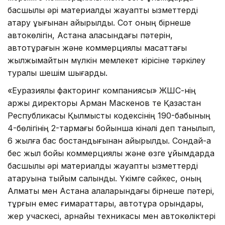
басшылық әрі материалдық жауапты қызметтерді
атқару құқығынан айырылды. Сот оның бірнеше
автокөлігін, Астана қаласындағы пәтерін,
автотұрағын және коммерциялық мақсаттағы
жылжымайтын мүлкін мемлекет кірісіне тәркілеу
туралы шешім шығарды.
«Еуразиялық факторинг компаниясы» ЖШС-нің
қаржы директоры Арман Маскенов те Қазақстан
Республикасы Қылмыстық кодексінің 190-бабының
4-бөлігінің 2-тармағы бойынша кінәлі деп танылып,
6 жылға бас бостандығынан айырылды. Сондай-ақ
бес жыл бойы коммерциялық және өзге ұйымдарда
басшылық әрі материалдық жауапты қызметтерді
атқаруына тыйым салынды. Үкімге сәйкес, оның
Алматы мен Астана қалаларындағы бірнеше пәтері,
тұрғын емес ғимараттары, автотұрақ орындары,
жер учаскесі, арнайы техникасы мен автокөліктері