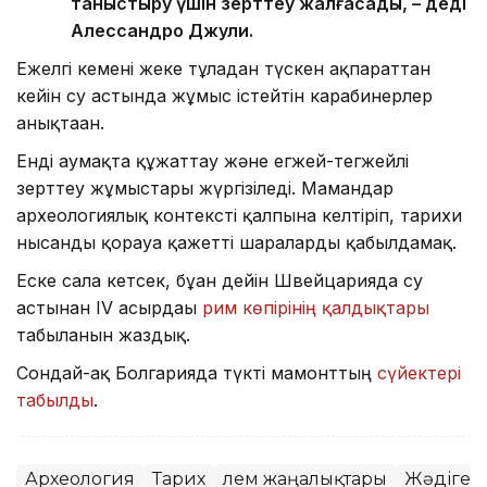
таныстыру үшін зерттеу жалғасады, – деді
Алессандро Джули.
Ежелгі кемені жеке тұлғадан түскен ақпараттан
кейін су астында жұмыс істейтін карабинерлер
анықтаған.
Енді аумақта құжаттау және егжей-тегжейлі
зерттеу жұмыстары жүргізіледі. Мамандар
археологиялық контексті қалпына келтіріп, тарихи
нысанды қорғауға қажетті шараларды қабылдамақ.
Еске сала кетсек, бұған дейін Швейцарияда су
астынан IV ғасырдағы
рим көпірінің қалдықтары
табылғанын жаздық.
Сондай-ақ Болгарияда түкті мамонттың
сүйектері
табылды
.
Археология
Тарих
Әлем жаңалықтары
Жәдігер