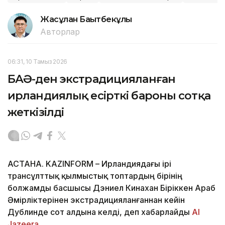
Жасұлан Бақытбекұлы
Авторлар
06:31, 10 Тамыз 2026
БАӘ-ден экстрадицияланған
ирландиялық есірткі бароны сотқа
жеткізілді
АСТАНА. KAZINFORM – Ирландиядағы ірі
трансұлттық қылмыстық топтардың бірінің
болжамды басшысы Дэниел Кинахан Біріккен Араб
Әмірліктерінен экстрадицияланғаннан кейін
Дублинде сот алдына келді, деп хабарлайды
Al
Jazeera
.