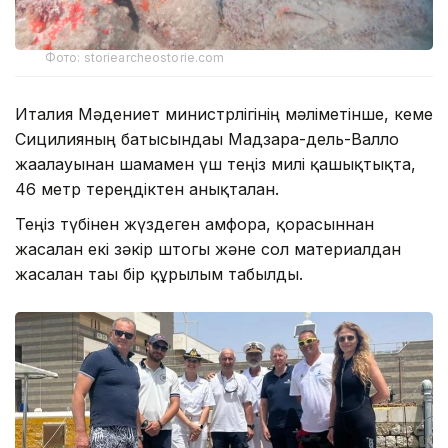
Фото: storiearcheostorie.com
Италия Мәдениет министрлігінің мәліметінше, кеме
Сицилияның батысындағы Мадзара-дель-Валло
жағалауынан шамамен үш теңіз милі қашықтықта,
46 метр тереңдіктен анықталған.
Теңіз түбінен жүздеген амфора, қорғасыннан
жасалған екі зәкір штогы және сол материалдан
жасалған тағы бір құрылым табылды.