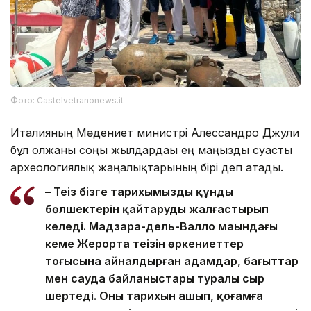
Фото: Castelvetranonews.it
Италияның Мәдениет министрі Алессандро Джули
бұл олжаны соңғы жылдардағы ең маңызды суасты
археологиялық жаңалықтарының бірі деп атады.
– Теңіз бізге тарихымыздың құнды
бөлшектерін қайтаруды жалғастырып
келеді. Мадзара-дель-Валло маңындағы
кеме Жерорта теңізін өркениеттер
тоғысына айналдырған адамдар, бағыттар
мен сауда байланыстары туралы сыр
шертеді. Оның тарихын ашып, қоғамға