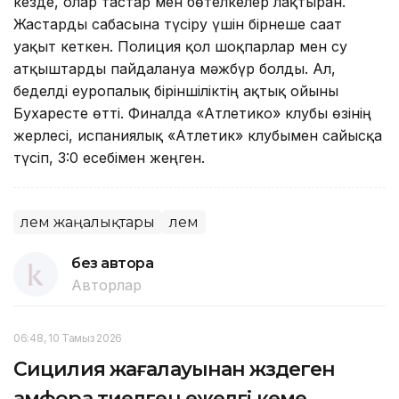
кезде, олар тастар мен бөтелкелер лақтырған.
Жастарды сабасына түсіру үшін бірнеше сағат
уақыт кеткен. Полиция қол шоқпарлар мен су
атқыштарды пайдалануға мәжбүр болды. Ал,
беделді еуропалық біріншіліктің ақтық ойыны
Бухаресте өтті. Финалда «Атлетико» клубы өзінің
жерлесі, испаниялық «Атлетик» клубымен сайысқа
түсіп, 3:0 есебімен жеңген.
Әлем жаңалықтары
Әлем
без автора
Авторлар
06:48, 10 Тамыз 2026
Сицилия жағалауынан жүздеген
амфора тиелген ежелгі кеме