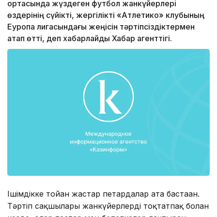
ортасында жүздеген футбол жанкүйерлері
өздерінің сүйікті, жергілікті «Атлетико» клубының
Еуропа лигасындағы жеңісін тәртіпсіздіктермен
атап өтті, деп хабарлайды Хабар агенттігі.
Ішімдікке тойған жастар петардалар ата бастаған.
Тәртіп сақшылары жанкүйерлерді тоқтатпақ болған