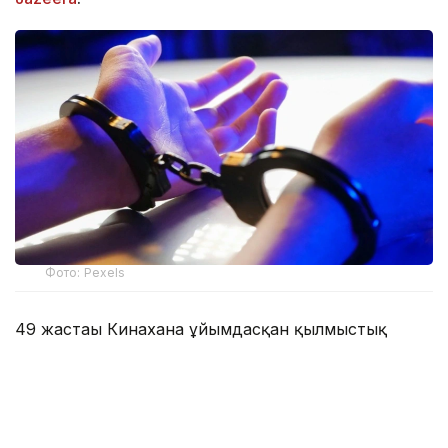
Фото: Pexels
49 жастағы Кинаханға ұйымдасқан қылмыстық
топты басқару, кісі өлтіру және есірткінің заңсыз
айналымына қатысу бойынша айып тағылды.
Ол жексенбі күні Ирландия үкіметінің ұшағымен
Дубайдан жеткізілді. Кинахан БАӘ-де шамамен он