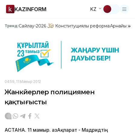
KAZINFORM
KZ
Сайлау-2026
Конституциялық реформа
Арнайы жо
Тренд:
04:59, 11 Мамыр 2012
Жанкүйерлер полициямен
қақтығысты
АСТАНА. 11 мамыр. ҚазАқпарат - Мадридтің