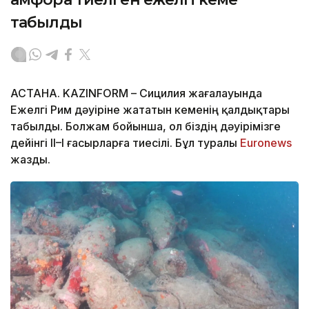
табылды
АСТАНА. KAZINFORM – Сицилия жағалауында
Ежелгі Рим дәуіріне жататын кеменің қалдықтары
табылды. Болжам бойынша, ол біздің дәуірімізге
дейінгі II–I ғасырларға тиесілі. Бұл туралы
Еuronews
жазды.