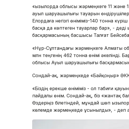
«Қызылорда облысы жәрмеңкеге 11 және 
ауыл шаруашылығы тауарын өндірушілер к
Елордаға негізгі өніміміз-140 тонна күрі
басқа да көптеген тауарлар бар», - дед
басқармасының басшысы Талғат Бейсеба
«Нұр-Сұлтандағы жәрмеңкеге Алматы об
млн теңгенің 462 тонна өнімі әкелінді. Б
облысы Ауыл шаруашылығы басқармасы
Сондай-ақ, жәрмеңкеде «Байқоңыр» ӘКК ө
«Біздің ерекше өніміміз - ол табиғи қау
пайдалы өнім. Сондай-ақ, біз «жантақ б
Өздеріңіз білетіндей, мұндай шөп Қызылор
көлемде жәрмеңкеде ұсынылды», - деп а