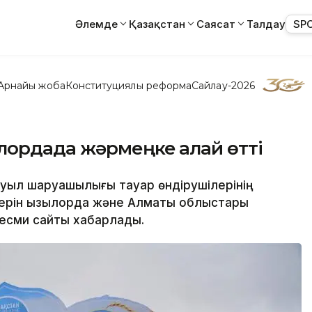
Әлемде
Қазақстан
Саясат
Талдау
SP
Арнайы жоба
Конституциялық реформа
Сайлау-2026
лордада жәрмеңке қалай өтті
ауыл шаруашылығы тауар өндірушілерінің
мдерін Қызылорда және Алматы облыстары
 ресми сайты хабарлады.