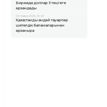
Биржада доллар 3 теңгеге
арзандады
04 тамыз 2026, 15:33
Қазақстандық қандай тауарлар
шетелдік баламаларынан
арзанырақ