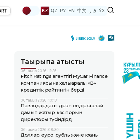
KZ
QZ
РУ
EN
中文
ق ز
ЎЗ
ORT
Тақырыпқа қатысты
06 тамыз 2026, 11:35
Fitch Ratings агенттігі MyCar Finance
компаниясына халықаралық «B»
кредиттік рейтингін берді
06 тамыз 2026, 10:18
Павлодардағы дрон өндірісі қалай
дамып жатыр: кәсіпорын
директоры түсіндірді
06 тамыз 2026, 08:30
Доллар, еуро, рубль және юань