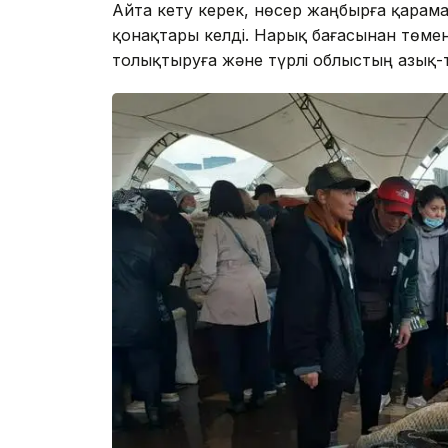
Айта кету керек, нөсер жаңбырға қарам
қонақтары келді. Нарық бағасынан төме
толықтыруға және түрлі облыстың азық-т