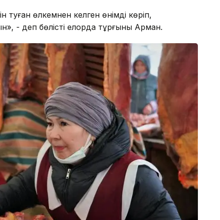
н туған өлкемнен келген өнімді көріп,
», - деп бөлісті елорда тұрғыны Арман.