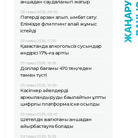
қаншадан саудаланып жатыр
06 тамыз 2026, 08:00
Пәтерді арзан алып, қымбат сату:
Елімізде флиппинг қалай жұмыс
істейді
05 тамыз 2026, 17:50
Қазақстанда алкогольсіз сусындар
өндірісі 17%-ға артты
05 тамыз 2026, 16:05
Доллар бағамы 470 теңгеден
төмен түсті
05 тамыз 2026, 10:00
Кәсіпкер әйелдерді
қаржыландыруды бақылайтын ұлттық
цифрлық платформа іске қосылды
05 тамыз 2026, 08:40
Шетелдік валютаны қаншадан
айырбастауға болады
04 тамыз 2026, 15:59