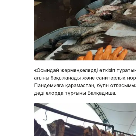
«Осындай жәрмеңкелерді өткізіп тұраты
ағыны бақыланады және санитарлық нор
Пандемияға қарамастан, бүгін отбасымызб
деді елорда тұрғыны Балқадиша.