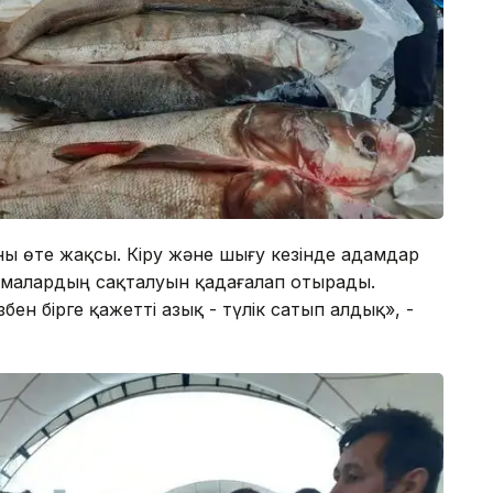
ны өте жақсы. Кіру және шығу кезінде адамдар
малардың сақталуын қадағалап отырады.
ен бірге қажетті азық - түлік сатып алдық», -