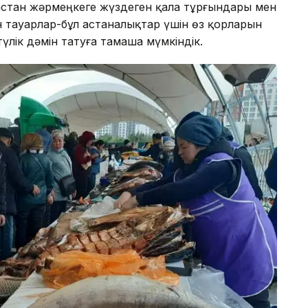
астан жәрмеңкеге жүздеген қала тұрғындары мен
н тауарлар-бұл астаналықтар үшін өз қорларын
үлік дәмін татуға тамаша мүмкіндік.