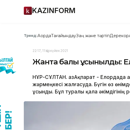
KAZINFORM
Ақорда
Тағайындау
Заң және тәртіп
Дерекқор
Тренд:
22:17, 11 Қыркүйек 2021
Жантақ балы ұсынылды: Е
НҰР-СҰЛТАН. ҚазАқпарат - Елордада 
жәрмеңкесі жалғасуда. Бүгін өз өні
ұсынды. Бұл туралы қала әкімдігінің