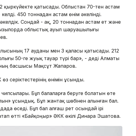
12 қыркүйекте қатысады. Облыстан 70-тен астам
елді. 450 тоннадан астам өнім әкелінді.
ш әкелдік. Сондай - ақ, 20 тоннадан астам ет және
і Қызылорда облыстық ауыл шаруашылығы
ев.
лысының 17 ауданы мен 3 қаласы қатысады. 212
арлығы 50-ге жуық тауар түрі бар», - деді Алматы
ның басшысы Мақсұт Жапаров.
з серіктестерінің өнімін ұсынды.
ын чипсылары. Бұл балаларға беруге болатын өте
алын» ұсындық. Бұл жантақ шөбінен алынған бал.
дада өседі. Бұл бал алғаш рет осындай ірі
тап өтті «Байқоңыр» ӘКК өкілі Динара Эшатова.