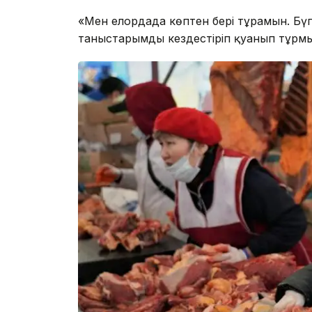
«Мен елордада көптен бері тұрамын. Бүгі
таныстарымды кездестіріп қуанып тұрмын