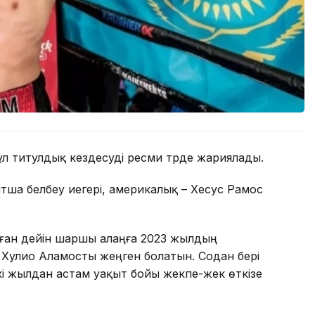
л титулдық кездесуді ресми түрде жариялады.
тша белбеу иегері, америкалық – Хесус Рамос
ұған дейін шаршы алаңға 2023 жылдың
Хулио Аламосты жеңген болатын. Содан бері
і жылдан астам уақыт бойы жекпе-жек өткізе