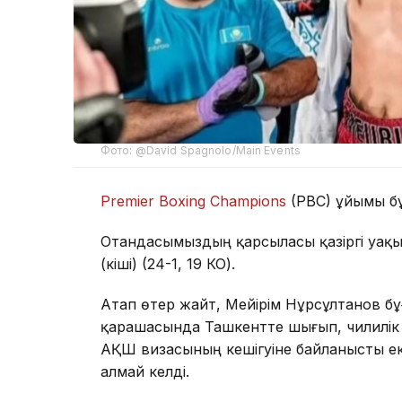
Фото: @David Spagnolo/Main Events
Premier Boxing Champions
(PBC) ұйымы бұ
Отандасымыздың қарсыласы қазіргі уақы
(кіші) (24-1, 19 КО).
Атап өтер жайт, Мейірім Нұрсұлтанов б
қарашасында Ташкентте шығып, чилилік 
АҚШ визасының кешігуіне байланысты ек
алмай келді.