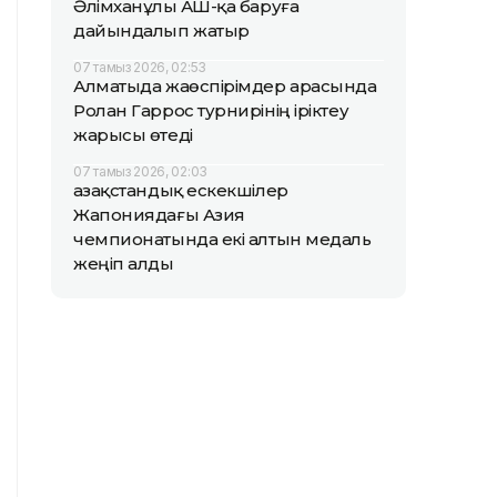
Әлімханұлы АҚШ-қа баруға
дайындалып жатыр
07 тамыз 2026, 02:53
Алматыда жаөспірімдер арасында
Ролан Гаррос турнирінің іріктеу
жарысы өтеді
07 тамыз 2026, 02:03
Қазақстандық ескекшілер
Жапониядағы Азия
чемпионатында екі алтын медаль
жеңіп алды