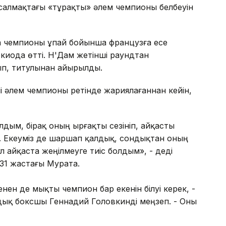
алмақтағы «тұрақты» әлем чемпионы белбеуін
 чемпионы ұпай бойынша французға есе
киода өтті. Н'Дам жетінші раундтан
тып, титулынан айырылды.
 әлем чемпионы ретінде жариялағаннан кейін,
лдым, бірақ оның ырғақты сезініп, айқасты
ім. Екеуміз де шаршап қалдық, сондықтан оның
ұл айқаста жеңілмеуге тиіс болдым», - деді
 31 жастағы Мурата.
енен де мықты чемпион бар екенін білуі керек, -
ндық боксшы Геннадий Головкинді меңзеп. - Оны