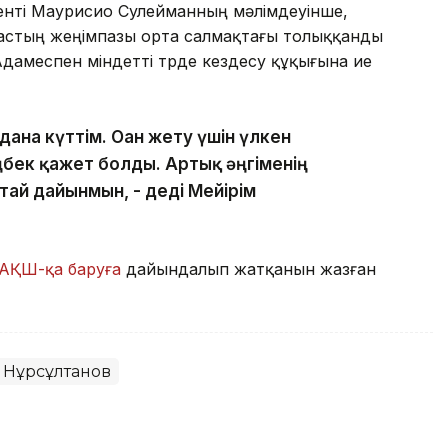
иденті Маурисио Сулейманның мәлімдеуінше,
астың жеңімпазы орта салмақтағы толыққанды
амеспен міндетті түрде кездесу құқығына ие
дана күттім. Оған жету үшін үлкен
бек қажет болды. Артық әңгіменің
тай дайынмын, - деді Мейірім
АҚШ-қа баруға
дайындалып жатқанын жазған
 Нұрсұлтанов