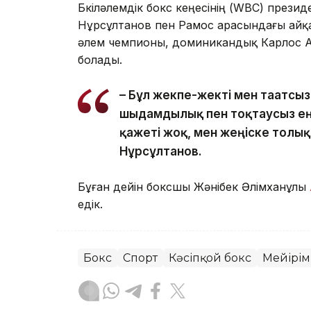
Бүкіләлемдік бокс кеңесінің (WBC) през
Нұрсұлтанов пен Рамос арасындағы айқ
әлем чемпионы, доминикандық Карлос Ад
болады.
– Бұл жекпе-жекті мен тағатсыз
шыдамдылық пен тоқтаусыз ең
қажеті жоқ, мен жеңіске толық
Нұрсұлтанов.
Бұған дейін боксшы Жәнібек Әлімханұлы
едік.
Бокс
Спорт
Кәсіпқой бокс
Мейірім