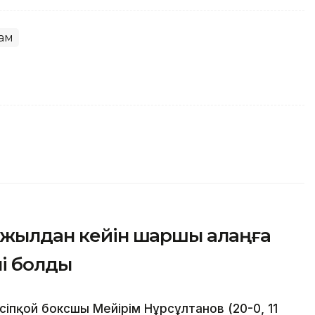
ғам
і жылдан кейін шаршы алаңға
лі болды
сіпқой боксшы Мейірім Нұрсұлтанов (20-0, 11