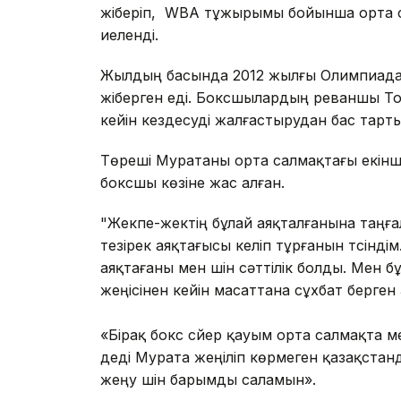
жіберіп, WBA тұжырымы бойынша орта с
иеленді.
Жылдың басында 2012 жылғы Олимпиада
жіберген еді. Боксшылардың реваншы То
кейін кездесуді жалғастырудан бас тар
Төреші Муратаны орта салмақтағы екінші
боксшы көзіне жас алған.
"Жекпе-жектің бұлай аяқталғанына таңға
тезірек аяқтағысы келіп тұрғанын түсінд
аяқтағаны мен үшін сәттілік болды. Мен б
жеңісінен кейін масаттана сұхбат берген
«Бірақ бокс сүйер қауым орта салмақта м
деді Мурата жеңіліп көрмеген қазақста
жеңу үшін барымды саламын».