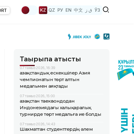
KZ
QZ
РУ
EN
中文
ق ز
ЎЗ
ORT
Тақырыпқа қатысты
07 тамыз 2026, 16:39
Қазақстандық ескекшілер Азия
чемпионатын төрт алтын
медальмен аяқтады
07 тамыз 2026, 15:00
Қазақстан таеквондодан
Индонезиядағы халықаралық
турнирде төрт медальға ие болды
07 тамыз 2026, 14:43
Шахматтан студенттердің әлем