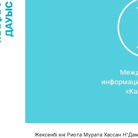
Жексенбі күні Риота Мурата Хассан Н'Да