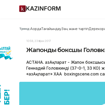
KAZINFORM
Ақорда
Тағайындау
Заң және тәртіп
Дерекқор
Тренд:
10:58, 23 Қазан 2017
Жапондық боксшы Головки
АСТАНА. ҚазАқпарат - Жапон боксшысы
Геннадий Головкинді (37-0-1, 33 КО
«ҚазАқпарат» ХАА boxingscene.com са