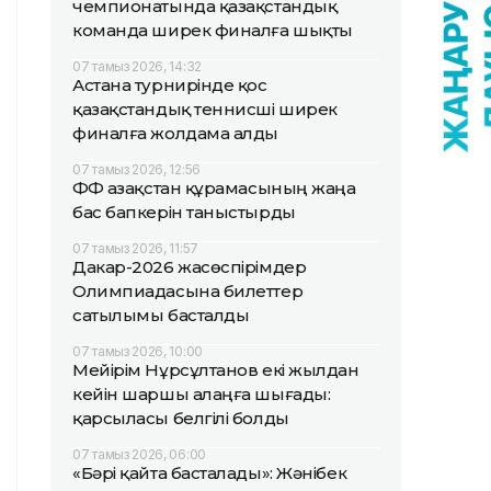
чемпионатында қазақстандық
команда ширек финалға шықты
07 тамыз 2026, 14:32
Астана турнирінде қос
қазақстандық теннисші ширек
финалға жолдама алды
07 тамыз 2026, 12:56
ҚФФ Қазақстан құрамасының жаңа
бас бапкерін таныстырды
07 тамыз 2026, 11:57
Дакар-2026 жасөспірімдер
Олимпиадасына билеттер
сатылымы басталды
07 тамыз 2026, 10:00
Мейірім Нұрсұлтанов екі жылдан
кейін шаршы алаңға шығады:
қарсыласы белгілі болды
07 тамыз 2026, 06:00
«Бәрі қайта басталады»: Жәнібек