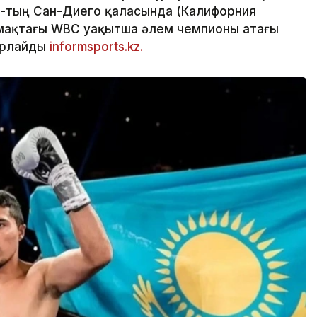
Ш-тың Сан-Диего қаласында (Калифорния
лмақтағы WBC уақытша әлем чемпионы атағы
арлайды
informsports.kz.