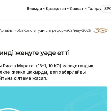
Әлемде
Қазақстан
Саясат
Талдау
SP
Арнайы жоба
Конституциялық реформа
Сайлау-2026
нді жеңуге уәде етті
 Риота Мурата (13-1, 10 КО) қазақстандық
) жекпе-жекке шақырды, деп хабарлайды
йтына сілтеме жасап.