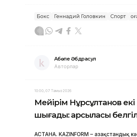
Бокс
Геннадий Головкин
Спорт
Қо
Ақбөпе Әбдрасул
Авторлар
10:00, 07 Тамыз 2026
Мейірім Нұрсұлтанов ек
шығады: қарсыласы белгі
АСТАНА. KAZINFORM – Қазақстандық кә