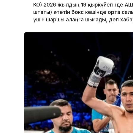
КО) 2026 жылдың 19 қыркүйегінде АҚ
штаты) өтетін бокс кешінде орта са
үшін шаршы алаңға шығады, деп хаб