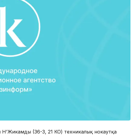
м Н'Жикамды (36-3, 21 КО) техникалық нокаутқа