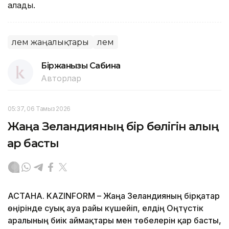
алады.
Әлем жаңалықтары
Әлем
Біржанқызы Сабина
Авторлар
05:37, 06 Тамыз 2026
Жаңа Зеландияның бір бөлігін қалың
қар басты
АСТАНА. KAZINFORM – Жаңа Зеландияның бірқатар
өңірінде суық ауа райы күшейіп, елдің Оңтүстік
аралының биік аймақтары мен төбелерін қар басты,