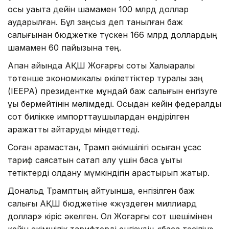
осы уақытқа дейін шамамен 100 млрд доллар
аударылған. Бұл заңсыз деп танылған баж
салығынан бюджетке түскен 166 млрд доллардың
шамамен 60 пайызына тең.
Ақпан айында АҚШ Жоғарғы соты Халықаралық
төтенше экономикалық өкілеттіктер туралы заң
(IEEPA) президентке мұндай баж салығын енгізуге
құқық бермейтінін мәлімдеді. Осыдан кейін федералдық
сот билікке импорттаушылардан өндірілген
қаражатты қайтаруды міндеттеді.
Соған қарамастан, Трамп әкімшілігі осыған ұқсас
тариф саясатын сақтап қалу үшін басқа құқықтық
тетіктерді қолдану мүмкіндігін қарастырып жатыр.
Дональд Трамптың айтуынша, енгізілген баж
салығы АҚШ бюджетіне «жүздеген миллиард
доллар» кіріс әкелген. Ол Жоғарғы сот шешімінен
кейін әкімшілік тарифтерді енгізудің «басқа тәсілін»