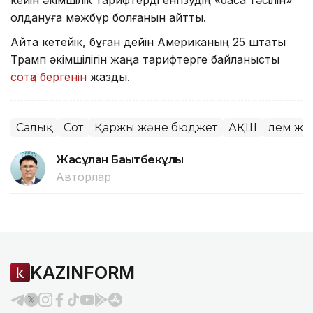
қолдануға мәжбүр болғанын айтты.
Айта кетейік, бұған дейін Американың 25 штаты
Трамп әкімшілігін жаңа тарифтерге байланысты
сотқа бергенін
жаздық.
Салық
Сот
Қаржы және бюджет
АҚШ
Әлем ж
Жасұлан Бақытбекұлы
Авторлар
KAZINFORM