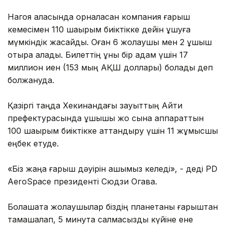
Нагоя қаласында орналасқан компания ғарыш
кемесімен 110 шақырым биіктікке дейін ұшуға
мүмкіндік жасайды. Оған 6 жолаушы мен 2 ұшқыш
отыра алады. Билеттің құны бір адам үшін 17
миллион иен (153 мың АҚШ доллары) болады деп
болжануда.
Қазіргі таңда Хекинандағы зауыттың Айти
префектурасында ұшқышы жоқ сынақ аппараттын
100 шақырым биіктікке аттандыру үшін 11 жұмысшы
еңбек етуде.
«Біз жаңа ғарыш дәуірін ашқымыз келеді», - деді PD
AeroSpace президенті Сюдзи Огава.
Болашақта жолаушылар біздің планетаны ғарыштан
тамашалап, 5 минутқа салмақсыздық күйіне ене