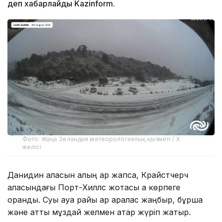
деп хабарлайды Kazinform.
Фото: Жаңа Зеландия метеорологиялық қызметі / X
желісі
Данидин қаласын қалың қар жапса, Крайстчерч
қаласындағы Порт-Хиллс жотасы ақ көрпеге
оранды. Суық ауа райы қар аралас жаңбыр, бұршақ
және қатты мұздай желмен қатар жүріп жатыр.