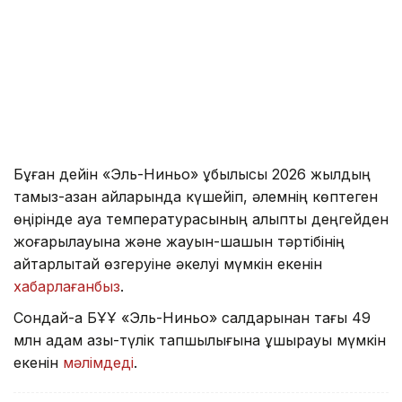
Бұған дейін «Эль-Ниньо» құбылысы 2026 жылдың
тамыз-қазан айларында күшейіп, әлемнің көптеген
өңірінде ауа температурасының қалыпты деңгейден
жоғарылауына және жауын-шашын тәртібінің
айтарлықтай өзгеруіне әкелуі мүмкін екенін
хабарлағанбыз
.
Сондай-ақ БҰҰ «Эль-Ниньо» салдарынан тағы 49
млн адам азық-түлік тапшылығына ұшырауы мүмкін
екенін
мәлімдеді
.