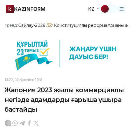
KAZINFORM
KZ
Сайлау-2026
Конституциялық реформа
Арнайы жо
Тренд:
13:22, 02 Қыркүйек 2018
Жапония 2023 жылы коммерциялық
негізде адамдарды ғарышқа ұшыра
бастайды