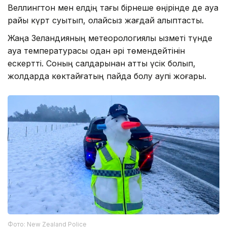
Веллингтон мен елдің тағы бірнеше өңірінде де ауа
райы күрт суытып, қолайсыз жағдай қалыптасты.
Жаңа Зеландияның метеорологиялық қызметі түнде
ауа температурасы одан әрі төмендейтінін
ескертті. Соның салдарынан қатты үсік болып,
жолдарда көктайғақтың пайда болу қаупі жоғары.
Фото: New Zealand Police