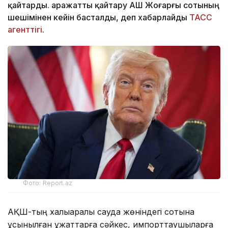
қайтарды. Қаражатты қайтару АҚШ Жоғарғы сотының
шешімінен кейін басталды, деп хабарлайды
ТАСС
агенттігі
.
Фото: Report.az
АҚШ-тың халықаралық сауда жөніндегі сотына
ұсынылған құжаттарға сәйкес, импорттаушыларға