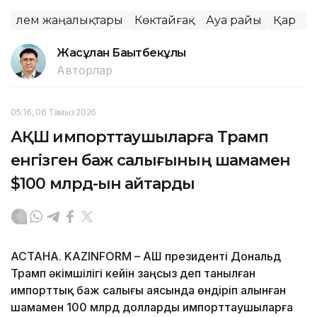
Әлем жаңалықтары
Көктайғақ
Ауа райы
Қар
К
Жасұлан Бақытбекұлы
Авторлар
05:16, 06 Тамыз 2026
АҚШ импорттаушыларға Трамп
енгізген баж салығының шамамен
$100 млрд-ын қайтарды
АСТАНА. KAZINFORM – АҚШ президенті Дональд
Трамп әкімшілігі кейін заңсыз деп танылған
импорттық баж салығы аясында өндіріп алынған
шамамен 100 млрд долларды импорттаушыларға