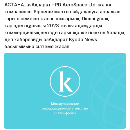
АСТАНА. ҚазАқпарат - PD AeroSpace Ltd. жапон
компаниясы бірнеше мәрте пайдалануға арналған
ғарыш кемесін жасап шығармақ. Пішіні ұшақ
тәріздес құрылғы 2023 жылы адамдарды
коммерциялық негізде ғарышқа жеткізетін болады,
деп хабарлайды ҚазАқпарат Kyodo News
басылымына сілтеме жасап.