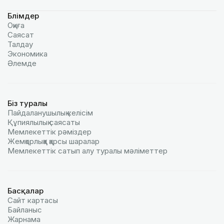
Бөлімдер
Оқиға
Саясат
Талдау
Экономика
Әлемде
Біз туралы
Пайдаланушылық келiciм
Құпиялылық саясаты
Мемлекеттік рәміздер
Жемқорлыққа қарсы шаралар
Мемлекеттік сатып алу туралы мәлiметтер
Басқалар
Сайт картасы
Байланыс
Жарнама