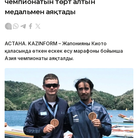
чемпионатын төрт алтын
медальмен аяқтады
АСТАНА. KAZINFORM – Жапонияның Киото
қаласында өткен ескек есу марафоны бойынша
Азия чемпионаты аяқталды.