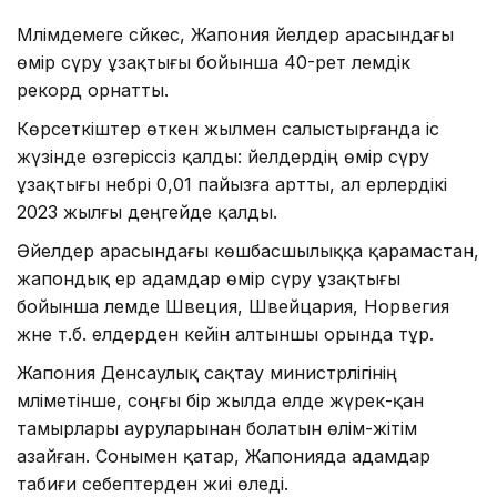
Мәлімдемеге сәйкес, Жапония әйелдер арасындағы
өмір сүру ұзақтығы бойынша 40-рет әлемдік
рекорд орнатты.
Көрсеткіштер өткен жылмен салыстырғанда іс
жүзінде өзгеріссіз қалды: әйелдердің өмір сүру
ұзақтығы небәрі 0,01 пайызға артты, ал ерлердікі
2023 жылғы деңгейде қалды.
Әйелдер арасындағы көшбасшылыққа қарамастан,
жапондық ер адамдар өмір сүру ұзақтығы
бойынша әлемде Швеция, Швейцария, Норвегия
және т.б. елдерден кейін алтыншы орында тұр.
Жапония Денсаулық сақтау министрлігінің
мәліметінше, соңғы бір жылда елде жүрек-қан
тамырлары ауруларынан болатын өлім-жітім
азайған. Сонымен қатар, Жапонияда адамдар
табиғи себептерден жиі өледі.