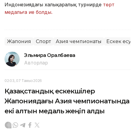
Индонезиядағы халықаралық турнирде
төрт
медальға ие болды.
Жапония
Спорт
Азия чемпионаты
Ескек есу
Эльмира Оралбаева
Авторлар
02:03, 07 Тамыз 2026
Қазақстандық ескекшілер
Жапониядағы Азия чемпионатында
екі алтын медаль жеңіп алды