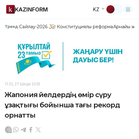
KAZINFORM
KZ
Сайлау-2026
Конституциялық реформа
Арнайы жо
Тренд:
11:32, 27 Шілде 2025
Жапония әйелдердің өмір сүру
ұзақтығы бойынша тағы рекорд
орнатты