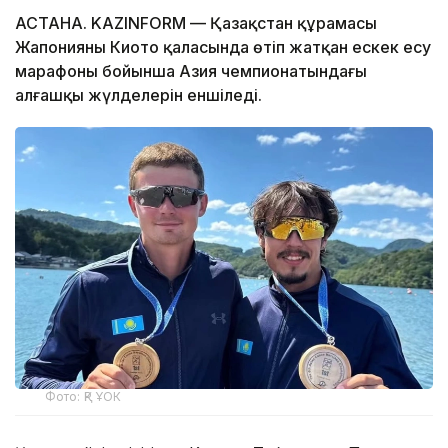
АСТАНА. KAZINFORM — Қазақстан құрамасы
Жапонияның Киото қаласында өтіп жатқан ескек есу
марафоны бойынша Азия чемпионатындағы
алғашқы жүлделерін еншіледі.
Фото: ҚР ҰОК