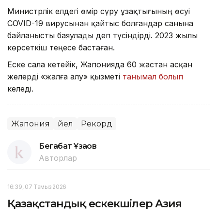
Министрлік елдегі өмір сүру ұзақтығының өсуі
COVID-19 вирусынан қайтыс болғандар санына
байланысты баяулады деп түсіндірді. 2023 жылы
көрсеткіш теңесе бастаған.
Еске сала кетейік, Жапонияда 60 жастан асқан
әжелерді «жалға алу» қызметі
танымал болып
келеді.
Жапония
Әйел
Рекорд
Бегабат Ұзақов
Авторлар
16:39, 07 Тамыз 2026
Қазақстандық ескекшілер Азия