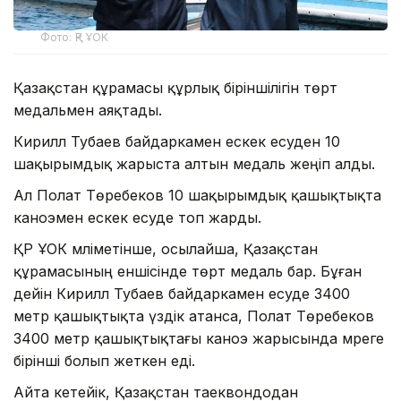
Фото: ҚР ҰОК
Қазақстан құрамасы құрлық біріншілігін төрт
медальмен аяқтады.
Кирилл Тубаев байдаркамен ескек есуден 10
шақырымдық жарыста алтын медаль жеңіп алды.
Ал Полат Төребеков 10 шақырымдық қашықтықта
каноэмен ескек есуде топ жарды.
ҚР ҰОК мәліметінше, осылайша, Қазақстан
құрамасының еншісінде төрт медаль бар. Бұған
дейін Кирилл Тубаев байдаркамен есуде 3400
метр қашықтықта үздік атанса, Полат Төребеков
3400 метр қашықтықтағы каноэ жарысында мәреге
бірінші болып жеткен еді.
Айта кетейік, Қазақстан таеквондодан