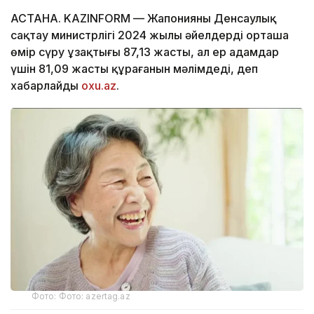
АСТАНА. KAZINFORM — Жапонияның Денсаулық
сақтау министрлігі 2024 жылы әйелдердің орташа
өмір сүру ұзақтығы 87,13 жасты, ал ер адамдар
үшін 81,09 жасты құрағанын мәлімдеді, деп
хабарлайды
oxu.az
.
Фото: Фото: azertag.az