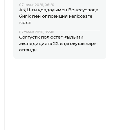
07 тамыз 2026, 06:20
АҚШ-тың қолдауымен Венесуэлада
билік пен оппозиция келіссөзге
кірісті
07 тамыз 2026, 05:40
Солтүстік полюстегі ғылыми
экспедицияға 22 елдің оқушылары
аттанды