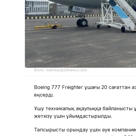
Фото: metroairportnews.com
Boeing 777 Freighter ұшағы 20 сағаттан
еңсерді.
Ұшу техникалық ақаулыққа байланысты 
жеткізу үшін ұйымдастырылды.
Тапсырысты орындау үшін әуе компания