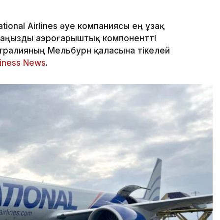
onal Airlines әуе компаниясы ең ұзақ
маңызды аэроғарыштық компонентті
тралияның Мельбурн қаласына тікелей
siness News
.