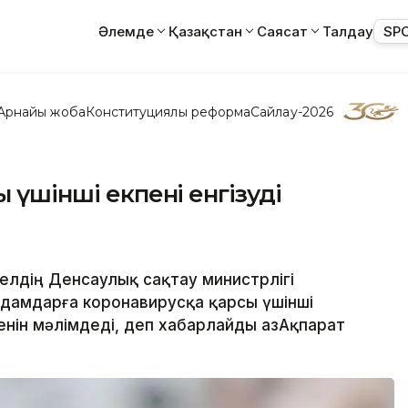
Әлемде
Қазақстан
Саясат
Талдау
SP
Арнайы жоба
Конституциялық реформа
Сайлау-2026
 үшінші екпені енгізуді
 елдің Денсаулық сақтау министрлігі
дамдарға коронавирусқа қарсы үшінші
енін мәлімдеді, деп хабарлайды ҚазАқпарат