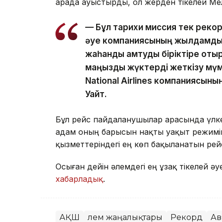
арада ауыстырды, ол жерден тікелей Ме
— Бұл тарихи миссия тек рекорд
әуе компаниясының жылдамдықт
жаһандық қамтуды біріктіре оты
маңызды жүктерді жеткізу мүмк
National Airlines компаниясын
Уайт.
Бұл рейс пайдаланушылар арасында үлк
адам оның барысын нақты уақыт режимі
қызметтеріндегі ең көп бақыланатын рей
Осыған дейін әлемдегі ең ұзақ тікелей ә
хабарладық
.
АҚШ
Әлем жаңалықтары
Рекорд
Ав