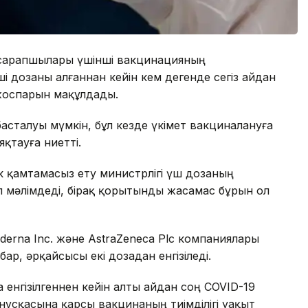
ы сарапшылары үшінші вакцинацияның
нші дозаны алғаннан кейін кем дегенде сегіз айдан
жоспарын мақұлдады.
сталуы мүмкін, бұл кезде үкімет вакциналануға
қтауға ниетті.
к қамтамасыз ету министрлігі үш дозаның
п мәлімдеді, бірақ қорытынды жасамас бұрын ол
oderna Inc. және AstraZeneca Plc компаниялары
ар, әрқайсысы екі дозадан енгізіледі.
 енгізілгеннен кейін алты айдан соң COVID-19
 нұсқасына қарсы вакцинаның тиімділігі уақыт