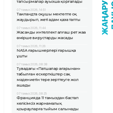
тапсырмалар ауызша қорғалады
07 тамыз 2026, 14:51
Таиландта оқушы мектепте оқ
жаудырып, жеті адам қаза тапты
07 тамыз 2026, 11:44
Жасанды интеллект алғаш рет жаңа
өміршең вирустарды жасады
07 тамыз 2026, 11:26
NASA ғарышкерлері ғарышқа
ұшты
07 тамыз 2026, 08:38
Тувадағы «Патшалар аңғарынан»
табылған ескерткіштер сақ
мәдениетін терең зерттеуге жол
ашады
07 тамыз 2026, 08:25
Францияда 11 тамыздан бастап
келісімсіз жарнамалық
қоңырауларға тыйым салынады