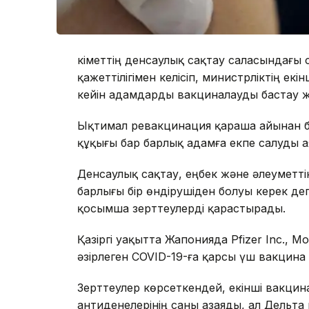
Үкіметтің денсаулық сақтау саласындағ
қажеттілігімен келісіп, министрліктің екі
кейін адамдарды вакциналауды бастау 
Ықтимал ревакцинация қараша айынан ба
құқығы бар барлық адамға екпе салуды ая
Денсаулық сақтау, еңбек және әлеуметті
барлығы бір өндірушіден болуы керек де
қосымша зерттеулерді қарастырады.
Қазіргі уақытта Жапонияда Pfizer Inc., M
әзірлеген COVID-19-ға қарсы үш вакцина б
Зерттеулер көрсеткендей, екінші вакцина
антиденелерінің саны азаяды, ал Дельта