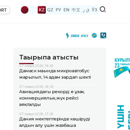
KZ
QZ
РУ
EN
中文
ق ز
ЎЗ
ORT
Тақырыпқа қатысты
07 тамыз 2026, 18:45
Дамаск маңында микроавтобус
жарылып, 14 адам зардап шекті
07 тамыз 2026, 18:30
Авиациядағы рекорд: ең ұзақ
коммерциялық жүк рейсі
аяқталды
07 тамыз 2026, 17:35
Дания мектептерінде көшірудің
алдын алу үшін жазбаша