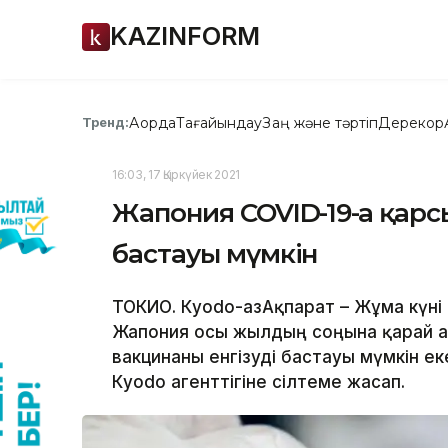
KAZINFORM
Ақорда
Тағайындау
Заң және тәртіп
Дерекқор
Тренд:
16:03, 17 Қыркүйек 2021
Жапония COVID-19-ға қарсы
бастауы мүмкін
ТОКИО. Кyodo-ҚазАқпарат – Жұма күні
Жапония осы жылдың соңына қарай а
вакцинаны енгізуді бастауы мүмкін ек
Кyodo агенттігіне сілтеме жасап.