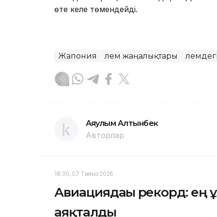
өте келе төмендейді.
Жапония
Әлем жаңалықтары
Әлемдег
Аяулым Алтынбек
Авторлар
18:30, 07 Тамыз 2026
Авиациядағы рекорд: ең 
аяқталды