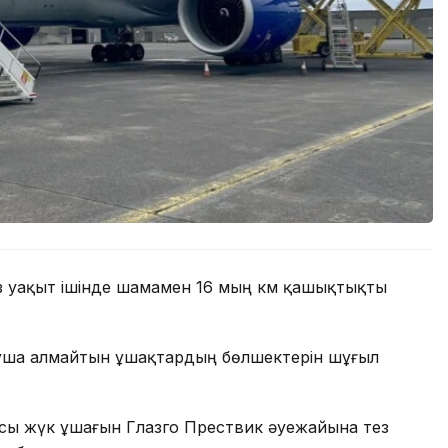
 аз уақыт ішінде шамамен 16 мың км қашықтықты
ұша алмайтын ұшақтардың бөлшектерін шұғыл
сы жүк ұшағын Глазго Прествик әуежайына тез