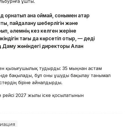
льбурнға ұшты.
 орнатып қана қоймай, сонымен қатар
ы, пайдалану шеберлігін және
рып, әлемнің кез келген жеріне
індігін тағы да көрсетіп отыр, — деді
ың Даму жөніндегі директоры Алан
ен қызығушылық тудырды: 35 мыңнан астам
нде бақылады, бұл оны ұшуды бақылау танымал
стердің біріне айналдырды.
уе рейсі 2027 жылы іске қосылатынын
иация