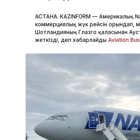
АСТАНА. KAZINFORM — Америкалық Nati
коммерциялық жүк рейсін орындап, 
Шотландияның Глазго қаласынан Аус
жеткізді, деп хабарлайды
Aviation Bu