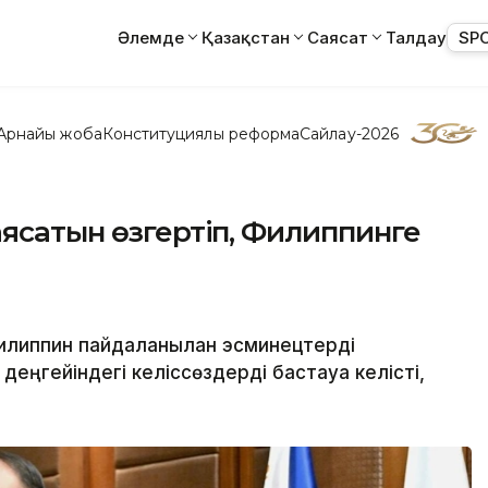
Әлемде
Қазақстан
Саясат
Талдау
SP
Арнайы жоба
Конституциялық реформа
Сайлау-2026
аясатын өзгертіп, Филиппинге
липпин пайдаланылған эсминецтерді
ңгейіндегі келіссөздерді бастауға келісті,