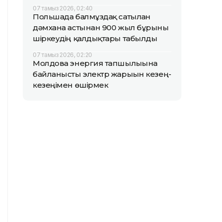
07 тамыз 2026, 02:40
Польшада балмұздақ сатылған
дәмхана астынан 900 жыл бұрынғы
шіркеудің қалдықтары табылды
07 тамыз 2026, 02:20
Молдова энергия тапшылығына
байланысты электр жарығын кезең-
кезеңімен өшірмек