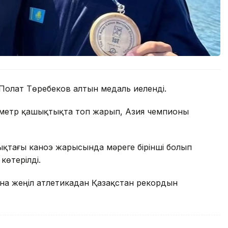
 Полат Төребеков алтын медаль иеленді.
 метр қашықтықта топ жарып, Азия чемпионы
қтағы каноэ жарысында мәреге бірінші болып
көтерілді.
ина жеңіл атлетикадан Қазақстан рекордын