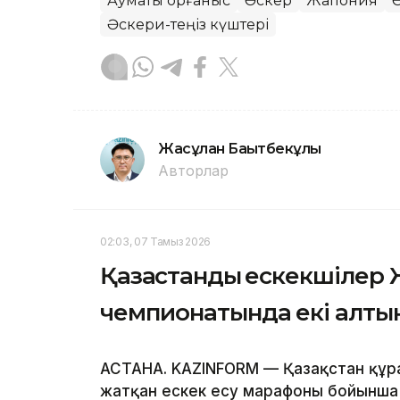
Аумақтық қорғаныс
Әскер
Жапония
Әскери-теңіз күштері
Жасұлан Бақытбекұлы
Авторлар
02:03, 07 Тамыз 2026
Қазақстандық ескекшілер
чемпионатында екі алты
АСТАНА. KAZINFORM — Қазақстан құр
жатқан ескек есу марафоны бойынша 