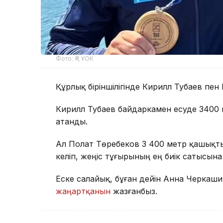
Фото: ҚР ҰОК
Құрлық біріншілігінде Кирилл Тубаев пен
Кирилл Тубаев байдаркамен есуде 3400
атанды.
Ал Полат Төребеков 3 400 метр қашықты
келіп, жеңіс тұғырының ең биік сатысына 
Еске салайық, бұған дейін Анна Черкаш
жаңартқанын
жазғанбыз.