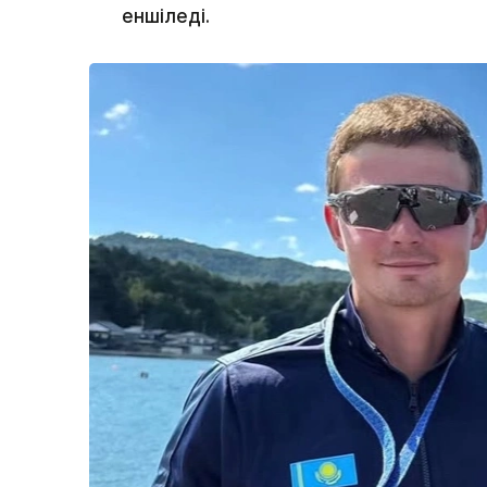
еншіледі.