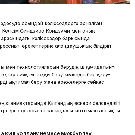
кездесуде осындай келіссөздерге арналған
ты. Келісім Синдзиро Коидзуми мен оның
о арасындағы келіссөздер барысында
грессивті әрекеттеріне алаңдаушылық білдіріп
ы мен технологияларын берудің үш қағидатын»
қтар сияқты соққы беру мүмкіндігі бар қару-
ерді ықтимал беру жаңа ережелерге сәйкес
еңізі аймақтарында Қытайдың әскери белсенділігі
стрлері қорғаныс саласындағы ынтымақтастықты
ларда күш қолдану немесе мәжбүрлеу