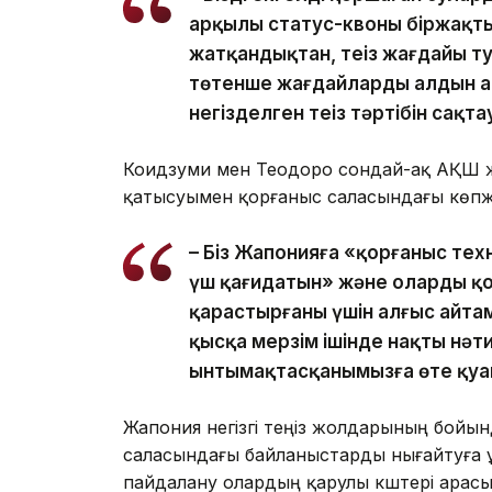
арқылы статус-квоны біржақты
жатқандықтан, теңіз жағдайы т
төтенше жағдайлардың алдын а
негізделген теңіз тәртібін сақт
Коидзуми мен Теодоро сондай-ақ АҚШ жән
қатысуымен қорғаныс саласындағы көпжа
– Біз Жапонияға «қорғаныс тех
үш қағидатын» және оларды қо
қарастырғаны үшін алғыс айтам
қысқа мерзім ішінде нақты нә
ынтымақтасқанымызға өте қу
Жапония негізгі теңіз жолдарының бойын
саласындағы байланыстарды нығайтуға 
пайдалану олардың қарулы күштері арасын