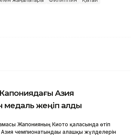
Әлем жаңалықтары
Филиппин
Қытай
 Жапониядағы Азия
н медаль жеңіп алды
амасы Жапонияның Киото қаласында өтіп
Азия чемпионатындағы алғашқы жүлделерін