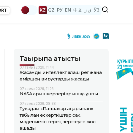
KZ
QZ
РУ
EN
中文
ق ز
ЎЗ
ORT
Тақырыпқа қатысты
07 тамыз 2026, 11:44
Жасанды интеллект алғаш рет жаңа
өміршең вирустарды жасады
07 тамыз 2026, 11:26
NASA ғарышкерлері ғарышқа ұшты
07 тамыз 2026, 08:38
Тувадағы «Патшалар аңғарынан»
табылған ескерткіштер сақ
мәдениетін терең зерттеуге жол
ашады