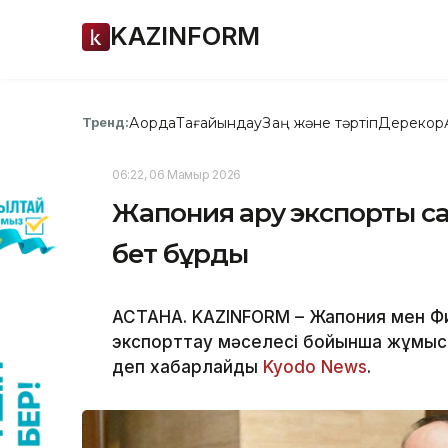
KAZINFORM
Ақорда
Тағайындау
Заң және тәртіп
Дерекқор
Тренд:
06:22, 06 Мамыр 2026
Жапония қару экспорты с
бет бұрды
АСТАНА. KAZINFORM – Жапония мен Фи
экспорттау мәселесі бойынша жұмыс де
деп хабарлайды
Kyodo News
.