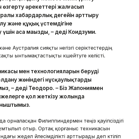
 өзгерту әрекеттері жалғасып
уралы хабардарлық деңгейін арттыру
лу және құқық үстемдігіне
ау үшін аса маңызды, – деді Коидзуми.
е Аустралия сияқты негізгі серіктестердің
қты ынтымақтастықты күшейтуге келісті.
никасы мен технологияларын берудің
лдану жөніндегі нұсқаулықтарды
ыз, – деді Теодоро. – Біз Жапониямен
тижелерге қол жеткізу жолында
аныштымыз.
да орналасқан Филиппиндермен теңіз қауіпсіздігі
ұмтылып отыр. Ортақ қорғаныс техникасын
дағы жедел үйлесімділікті арттырады деп күтіліп