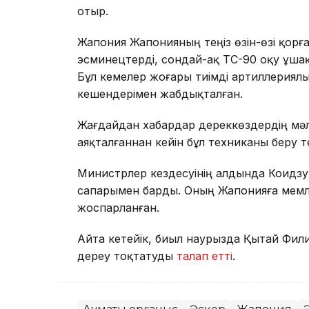
отыр.
Жапония Жапонияның теңіз өзін-өзі қор
эсминецтерді, сондай-ақ TC-90 оқу ұшақ
Бұл кемелер жоғары тиімді артиллериял
кешендерімен жабдықталған.
Жағдайдан хабардар дереккөздердің мәл
аяқталғаннан кейін бұл техниканы беру те
Министрлер кездесуінің алдында Коидзум
сапарымен барды. Оның Жапонияға мемл
жоспарланған.
Айта кетейік, биыл наурызда Қытай Фи
дереу тоқтатуды
талап етті
.