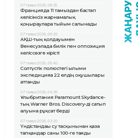
07 тамыз 2026, 08:25
Францияда 11 тамыздан бастап
келісімсіз жарнамалық
қоңырауларға тыйым салынады
07 тамыз 2026, 06:20
АҚШ-тың қолдауымен
Венесуэлада билік пен оппозиция
келіссөзге кірісті
07 тамыз 2026, 05:40
Солтүстік полюстегі ғылыми
экспедицияға 22 елдің оқушылары
аттанды
07 тамыз 2026, 04:35
Ұлыбритания Paramount Skydance-
тың Warner Bros. Discovery-ді сатып
алуына рұқсат берді
07 тамыз 2026, 03:20
Үндістандағы су тасқынынан қаза
тапқандар саны 100-ге таяды