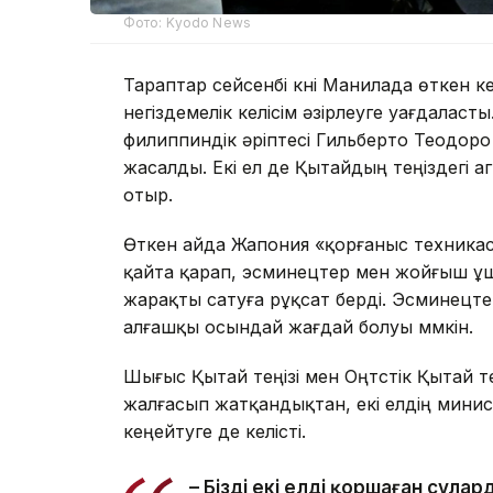
Фото: Kyodo News
Тараптар сейсенбі күні Манилада өткен 
негіздемелік келісім әзірлеуге уағдалас
филиппиндік әріптесі Гильберто Теодор
жасалды. Екі ел де Қытайдың теңіздегі а
отыр.
Өткен айда Жапония «қорғаныс техникас
қайта қарап, эсминецтер мен жойғыш ұша
жарақты сатуға рұқсат берді. Эсминецт
алғашқы осындай жағдай болуы мүмкін.
Шығыс Қытай теңізі мен Оңтүстік Қытай т
жалғасып жатқандықтан, екі елдің мини
кеңейтуге де келісті.
– Біздің екі елді қоршаған су