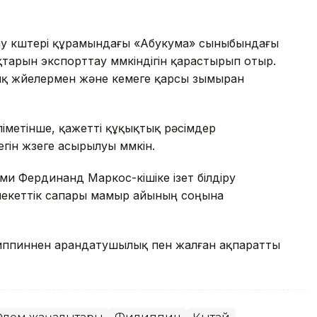
ғау күштері құрамындағы «Абукума» сыныбындағы
тарын экспорттау мүмкіндігін қарастырып отыр.
ық жүйелермен және кемеге қарсы зымыран
іметінше, қажетті құқықтық рәсімдер
гін жүзеге асырылуы мүмкін.
и Фердинанд Маркос-кішіке ізет білдіру
екеттік сапары мамыр айының соңына
липпиннен арандатушылық пен жалған ақпаратты