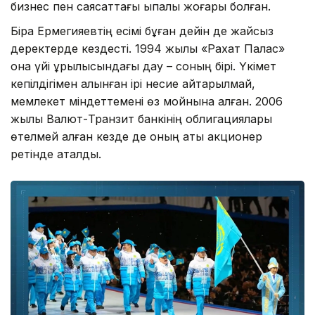
бизнес пен саясаттағы ықпалы жоғары болған.
Бірақ Ермегияевтің есімі бұған дейін де жайсыз
деректерде кездесті. 1994 жылы «Рахат Палас»
қонақ үйі құрылысындағы дау – соның бірі. Үкімет
кепілдігімен алынған ірі несие қайтарылмай,
мемлекет міндеттемені өз мойнына алған. 2006
жылы Валют-Транзит банкінің облигациялары
өтелмей қалған кезде де оның аты акционер
ретінде аталды.