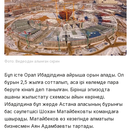
Фото: Видеодан алынған скрин
Бұл істе Орал Ибаділдина айрықша орын алады. Ол
бұрын 2,5 жылға сотталып, аса ірі көлемде пара
беруге кінәлі деп танылған. Бірінші эпизодта
ақшаны жылыстату схемасы айқын көрінеді.
Ибаділдина бұл жерде Астана қаласының бұрынғы
бас сәулетшісі Шохан Матайбековты командаға
шақырады. Матайбеков өз кезегінде алматылық
бизнесмен Аян Адамбаевты тартады.