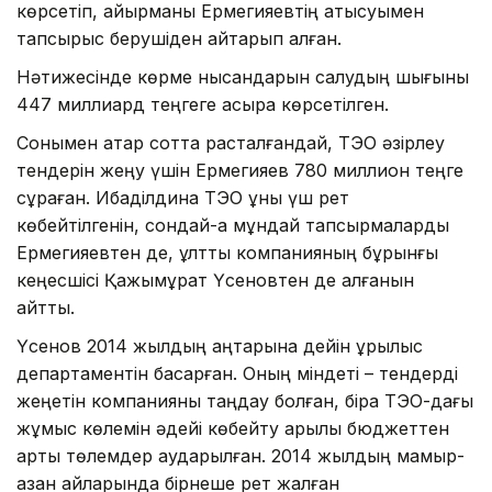
көрсетіп, айырманы Ермегияевтің қатысуымен
тапсырыс берушіден қайтарып алған.
Нәтижесінде көрме нысандарын салудың шығыны
447 миллиард теңгеге асыра көрсетілген.
Сонымен қатар сотта расталғандай, ТЭО әзірлеу
тендерін жеңу үшін Ермегияев 780 миллион теңге
сұраған. Ибаділдина ТЭО құны үш рет
көбейтілгенін, сондай-ақ мұндай тапсырмаларды
Ермегияевтен де, ұлттық компанияның бұрынғы
кеңесшісі Қажымұрат Үсеновтен де алғанын
айтты.
Үсенов 2014 жылдың қаңтарына дейін құрылыс
департаментін басқарған. Оның міндеті – тендерді
жеңетін компанияны таңдау болған, бірақ ТЭО-дағы
жұмыс көлемін әдейі көбейту арқылы бюджеттен
артық төлемдер аударылған. 2014 жылдың мамыр-
қазан айларында бірнеше рет жалған