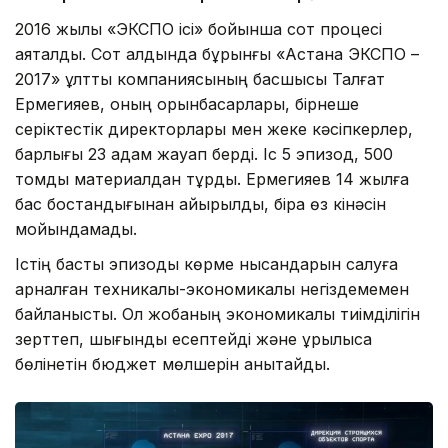
2016 жылы «ЭКСПО ісі» бойынша сот процесі
аяқталды. Сот алдында бұрынғы «Астана ЭКСПО –
2017» ұлттық компаниясының басшысы Талғат
Ермегияев, оның орынбасарлары, бірнеше
серіктестік директорлары мен жеке кәсіпкерлер,
барлығы 23 адам жауап берді. Іс 5 эпизод, 500
томдық материалдан тұрды. Ермегияев 14 жылға
бас бостандығынан айырылды, бірақ өз кінәсін
мойындамады.
Істің басты эпизоды көрме нысандарын салуға
арналған техникалық-экономикалық негіздемемен
байланысты. Ол жобаның экономикалық тиімділігін
зерттеп, шығынды есептейді және құрылысқа
бөлінетін бюджет мөлшерін анықтайды.