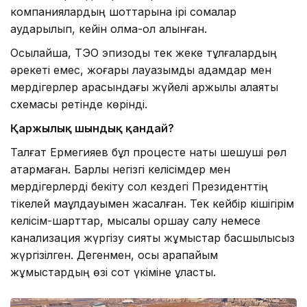
компаниялардың шоттарына ірі сомалар
аударылып, кейін қолма-қол алынған.
Осылайша, ТЭО эпизоды тек жеке тұлғалардың
әрекеті емес, жоғары лауазымды адамдар мен
мердігерлер арасындағы жүйелі қаржылық алаяқтық
схемасы ретінде көрінді.
Қаржылық шындық қандай?
Талғат Ермегияев бұл процесте нақты шешуші рөл
атқармаған. Барлық негізгі келісімдер мен
мердігерлерді бекіту сол кездегі Президенттің
тікелей мақұлдауымен жасалған. Тек кейбір кішігірім
келісім-шарттар, мысалы қоршау салу немесе
канализация жүргізу сияқты жұмыстар басшылықсыз
жүргізілген. Дегенмен, осы қарапайым
жұмыстардың өзі сот үкіміне ұласты.