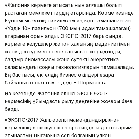
«Жапония көрмеге қатысатынын алғашқы болып
растаған мемлекеттердің қатарында. Көрме кезінде
Күншығыс елінің павильоны ең көп тамашаланған
«Үздік 10» павильон (700 мың адам тамашалаған)
қатарынан орын алды. ЭКСПО-2017 барысында,
көрмеге келушілер жапон халқының мәдениетімен
және дәстүрімен етене танысып, жарықдиоды,
балдыр биомассасы және сутекті энергетика
саласындағы соңғы технологияларын тамашалады.
Ең бастысы, екі елдің бизнес өкілдері өзара
байланыс орнатты», - деді Е.Шорманов.
Өз кезегінде Жапония елшісі ЭКСПО-2017
көрмесінің ұйымдастырылу деңгейіне жоғары баға
берді.
«ЭКСПО-2017 Халықаралық мамандандырылған
көрмесінің өткізілуі екі ел арасындағы достық қарым-
қатынастың нығаюына сеп болғанын үлкен