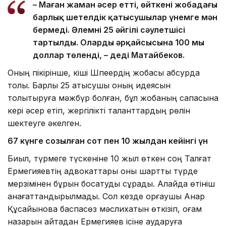
– Маған жаман әсер етті, өйткені жобадағы
барлық шетелдік қатысушылар үнемге мән
бермеді. Әлемнің 25 әйгілі сәулетшісі
тартылды. Олардың әрқайсысына 100 мың
доллар төленді, – деді Матайбеков.
Оның пікірінше, кіші Шпеердің жобасы абсурдқа
толы. Барлық 25 қатысушы оның идеясын
толықтыруға мәжбүр болған, бұл жобаның сапасына
кері әсер етіп, жергілікті таланттардың рөлін
шектеуге әкелген.
67 күнге созылған сот пен 10 жылдан кейінгі үн
Биыл, түрмеге түскеніне 10 жыл өткен соң Талғат
Ермегияевтің адвокаттары оны шартты түрде
мерзімінен бұрын босатуды сұрады. Алайда өтініш
қанағаттандырылмады. Сол кезде қорғаушы Анар
Құсайынова баспасөз мәслихатын өткізіп, қоғам
назарын қайтадан Ермегияев ісіне аударуға