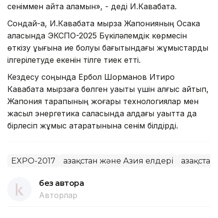
сеніммен айта аламын», - деді И.Кавабата.
Сондай-ақ, И.Кавабата мырза Жапонияның Осака
қаласында ЭКСПО-2025 Бүкіләлемдік көрмесін
өткізу құқығына ие болуы бағытындағы жұмыстарды
ілгерілетуде екенін тілге тиек етті.
Кездесу соңында Ербол Шорманов Итиро
Кавабата мырзаға бөлген уақыты үшін алғыс айтып,
Жапония тарапының жоғары технологиялар мен
жасыл энергетика саласында алдағы уақытта да
бірлесіп жұмыс атқаратынына сенім білдірді.
EXPO-2017
Қазақстан және Азия елдері
Қазақста
без автора
Авторлар