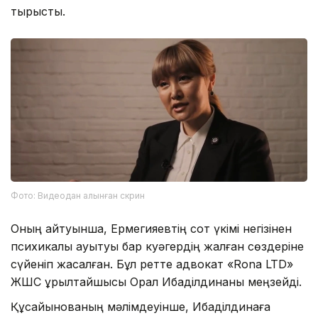
тырысты.
Фото: Видеодан алынған скрин
Оның айтуынша, Ермегияевтің сот үкімі негізінен
психикалық ауытқуы бар куәгердің жалған сөздеріне
сүйеніп жасалған. Бұл ретте адвокат «Rona LTD»
ЖШС құрылтайшысы Орал Ибаділдинаны меңзейді.
Құсайынованың мәлімдеуінше, Ибаділдинаға