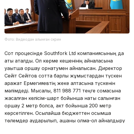
Фото: Видеодан алынған скрин
Сот процесінде Southfork Ltd компаниясының да
аты аталды. Ол көрме кешенінің айналасына
уақытша қоршау орнатумен айналысқан. Директор
Сейіт Сейітов сотта барлық жұмыстардан түскен
қаражат Ермегияевтің жеке қалтасына түскенін
мәлімдеді. Мысалы, 811 988 771 теңге сомасына
жасалған келісім-шарт бойынша нақты салынған
қоршау 2 метр болса, акт бойынша 200 метр
көрсетілген. Осылайша бюджеттен қосымша
төлемдер аударылып, ақшаны қолма-қол айналдыру
схемасы жүзеге асқан. Ұрланған қаражат