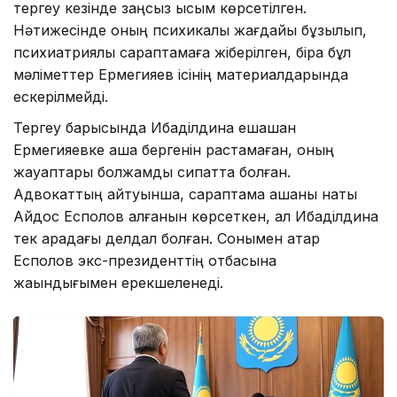
тергеу кезінде заңсыз қысым көрсетілген.
Нәтижесінде оның психикалық жағдайы бұзылып,
психиатриялық сараптамаға жіберілген, бірақ бұл
мәліметтер Ермегияев ісінің материалдарында
ескерілмейді.
Тергеу барысында Ибаділдина ешқашан
Ермегияевке ақша бергенін растамаған, оның
жауаптары болжамды сипатта болған.
Адвокаттың айтуынша, сараптама ақшаны нақты
Айдос Есполов алғанын көрсеткен, ал Ибаділдина
тек арадағы делдал болған. Сонымен қатар
Есполов экс-президенттің отбасына
жақындығымен ерекшеленеді.