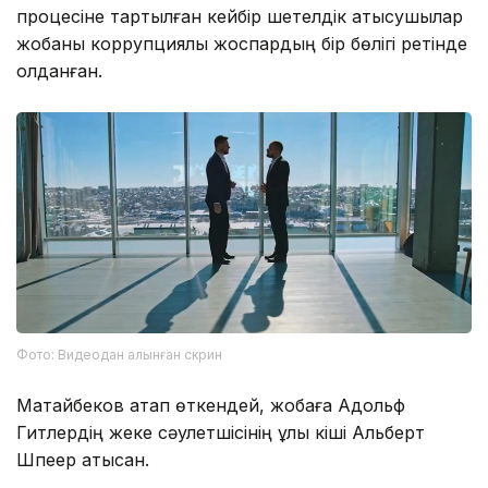
процесіне тартылған кейбір шетелдік қатысушылар
жобаны коррупциялық жоспардың бір бөлігі ретінде
қолданған.
Фото: Видеодан алынған скрин
Матайбеков атап өткендей, жобаға Адольф
Гитлердің жеке сәулетшісінің ұлы кіші Альберт
Шпеер қатысқан.