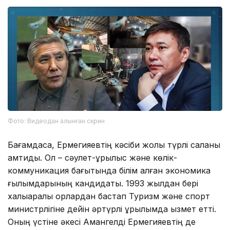
Фото: Видеодан алынған скрин
Бағамдасақ, Ермегияевтің кәсіби жолы түрлі саланы
қамтиды. Ол – сәулет-құрылыс және көлік-
коммуникация бағытында білім алған экономика
ғылымдарының кандидаты. 1993 жылдан бері
халықаралық қорлардан бастап Туризм және спорт
министрлігіне дейін әртүрлі құрылымда қызмет етті.
Оның үстіне әкесі Амангелді Ермегияевтің де