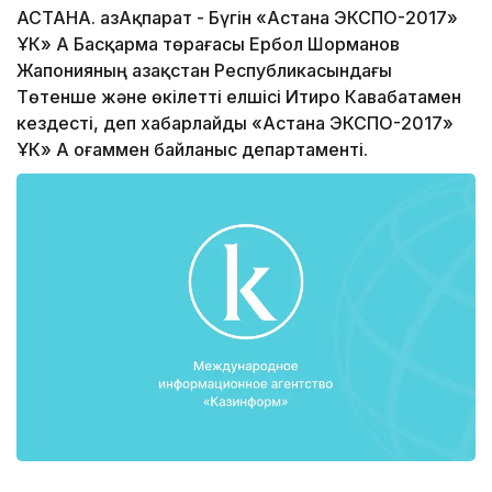
АСТАНА. ҚазАқпарат - Бүгін «Астана ЭКСПО-2017»
ҰК» АҚ Басқарма төрағасы Ербол Шорманов
Жапонияның Қазақстан Республикасындағы
Төтенше және өкілетті елшісі Итиро Кавабатамен
кездесті, деп хабарлайды «Астана ЭКСПО-2017»
ҰК» АҚ Қоғаммен байланыс департаменті.