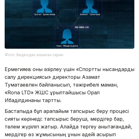
Фото: Видеодан алынған скрин
Ермегияев оны әзірлеу үшін «Спорттық нысандарды
салу дирекциясы» директоры Азамат
Туматаевпен байланысып, тәжірибелі маман,
«Rona LTD» ЖШС құрылтайшысы Орал
Ибаділдинаны тартты.
Бастапқыда бұл қарапайым тапсырыс беру процесі
сияқты көрінеді: тапсырыс беруші, мердігер бар,
төлем жүріліп жатыр. Алайда тергеу анықтағандай,
мердігер өз жұмысының құнын әдейі асырып