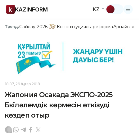
KAZINFORM
KZ
Сайлау-2026
Конституциялық реформа
Арнайы жо
Тренд:
18:37, 26 Қаңтар 2018
Жапония Осакада ЭКСПО-2025
Бүкіләлемдік көрмесін өткізуді
көздеп отыр