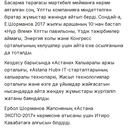
Басқарма төрағасы мәртебелі мейманға көрме
аяқталған соң, Ұлттық компанияға міндеттелген
бірқатар жұмыстар жөнінде айтып берді. Сондай-ақ,
Е.Шорманов 2017 жылғы қарашаның 10-нан бастап
«Нұр Әлем» Ұлттық павильоны, Үздік тәжірбиелер
аймағы, Энергия холы және Конгресс
орталығының келушілер үшін қайта іске қосылғанына
да тоқталды.
Кездесу барысында «Астана» Халықаралық қаржы
орталығы, «Astana Hub» ІТ-стартаптарының
халықаралық технопаркі, Жасыл технологиялар
орталығы және өзге де ұйымдар жайғасатын
нысандарда қайта жөндеу жұмыстары жүргізіліп
жатқаны баяндалды.
Ербол Шорманов Жапоняның «Астана
ЭКСПО-2017» көрмесіне қатысқаны үшін Итиро
Кавабатаға алғысын білдірді.