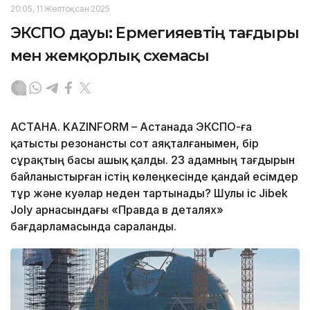
20:05, 11 Желтоқсан 2025
ЭКСПО дауы: Ермегияевтің тағдыры
мен жемқорлық схемасы
АСТАНА. KAZINFORM – Астанада ЭКСПО-ға
қатысты резонансты сот аяқталғанымен, бір
сұрақтың басы ашық қалды. 23 адамның тағдырын
байланыстырған істің көлеңкесінде қандай есімдер
тұр және куәлар неден тартынады? Шулы іс Jibek
Joly арнасындағы «Правда в деталях»
бағдарламасында сараланды.