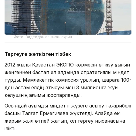
Фото: Видеодан алынған скрин
Тергеуге жеткізген тізбек
2012 жылы Қазақстан ЭКСПО көрмесін өткізу құқығын
жеңгеннен бастап ел алдында стратегиялық міндет
тұрды. Мемлекеттік комиссия құрылып, шараға 100-
ден астам елдің қатысуы мен 3 миллионға жуық
келушінің ағымы жоспарланды.
Осындай ауқымды міндетті жүзеге асыру тәжірибелі
басшы Талғат Ермегияевқа жүктелді. Алайда екі
жарым жыл өтпей жатып, ол тергеу нысанасына
ілікті.