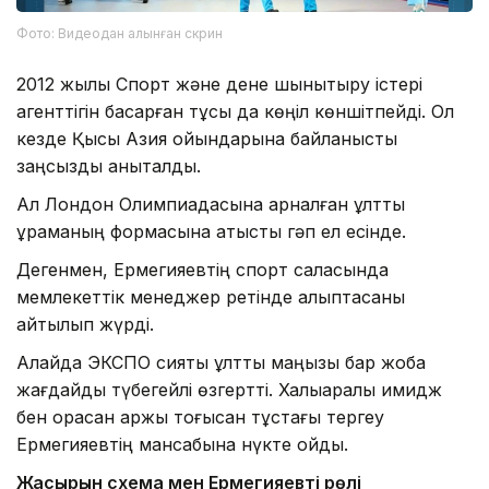
Фото: Видеодан алынған скрин
2012 жылы Спорт және дене шынықтыру істері
агенттігін басқарған тұсы да көңіл көншітпейді. Ол
кезде Қысқы Азия ойындарына байланысты
заңсыздық анықталды.
Ал Лондон Олимпиадасына арналған ұлттық
құраманың формасына қатысты гәп ел есінде.
Дегенмен, Ермегияевтің спорт саласында
мемлекеттік менеджер ретінде қалыптасқаны
айтылып жүрді.
Алайда ЭКСПО сияқты ұлттық маңызы бар жоба
жағдайды түбегейлі өзгертті. Халықаралық имидж
бен орасан қаржы тоғысқан тұстағы тергеу
Ермегияевтің мансабына нүкте қойды.
Жасырын схема мен Ермегияевтің рөлі