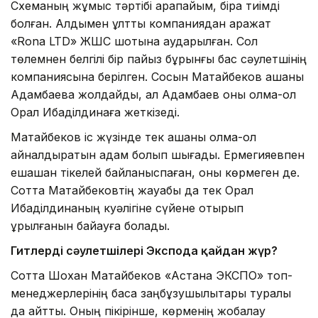
Схеманың жұмыс тәртібі қарапайым, бірақ тиімді
болған. Алдымен ұлттық компаниядан қаражат
«Rona LTD» ЖШС шотына аударылған. Сол
төлемнен белгілі бір пайыз бұрынғы бас сәулетшінің
компаниясына берілген. Сосын Матайбеков ақшаны
Адамбаевқа жолдайды, ал Адамбаев оны қолма-қол
Орал Ибаділдинаға жеткізеді.
Матайбеков іс жүзінде тек ақшаны қолма-қол
айналдыратын адам болып шығады. Ермегияевпен
ешқашан тікелей байланыспаған, оны көрмеген де.
Сотта Матайбековтің жауабы да тек Орал
Ибаділдинаның куәлігіне сүйене отырып
құрылғанын байқауға болады.
Гитлердің сәулетшілері Экспода қайдан жүр?
Сотта Шохан Матайбеков «Астана ЭКСПО» топ-
менеджерлерінің басқа заңбұзушылықтары туралы
да айтты. Оның пікірінше, көрменің жобалау