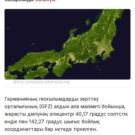
Фото: commons.wikimedia.org
Германияның геоғылымдарды зерттеу
орталығының (GFZ) алдын ала мәліметі бойынша,
жерасты дүмпуінің эпицентрі 40,17 градус солтүстік
ендік пен 142,27 градус шығыс бойлық
координаттары бар нүктеде тіркелген.