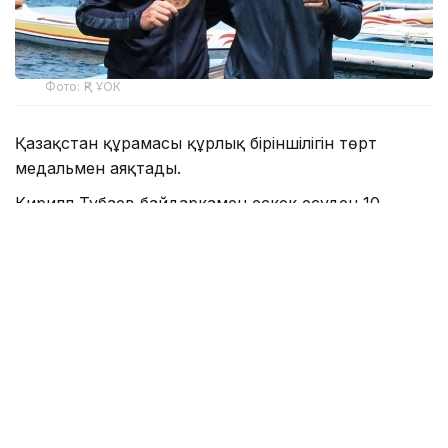
Фото: ҚР ҰОК
Қазақстан құрамасы құрлық біріншілігін төрт
медальмен аяқтады.
Кирилл Тубаев байдаркамен ескек есуден 10
шақырымдық жарыста алтын медаль жеңіп алды.
Ал Полат Төребеков 10 шақырымдық қашықтықта
каноэмен ескек есуде топ жарды.
ҚР ҰОК мәліметінше, осылайша, Қазақстан
құрамасының еншісінде төрт медаль бар. Бұған
дейін Кирилл Тубаев байдаркамен есуде 3400
метр қашықтықта үздік атанса, Полат Төребеков
3400 метр қашықтықтағы каноэ жарысында