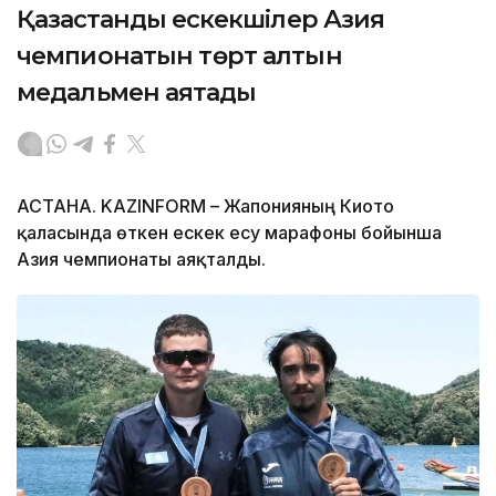
Қазақстандық ескекшілер Азия
чемпионатын төрт алтын
медальмен аяқтады
АСТАНА. KAZINFORM – Жапонияның Киото
қаласында өткен ескек есу марафоны бойынша
Азия чемпионаты аяқталды.