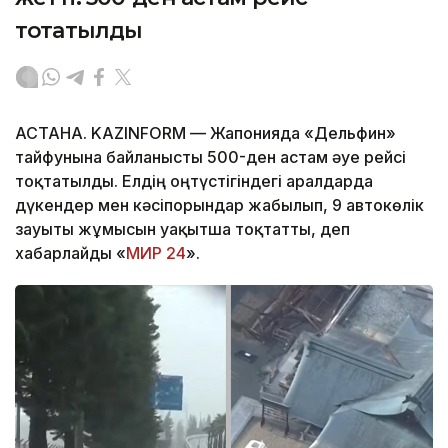
тоқтатылды
АСТАНА. KAZINFORM — Жапонияда «Дельфин»
тайфунына байланысты 500-ден астам әуе рейсі
тоқтатылды. Елдің оңтүстігіндегі аралдарда
дүкендер мен кәсіпорындар жабылып, 9 автокөлік
зауыты жұмысын уақытша тоқтатты, деп
хабарлайды «
МИР 24
».