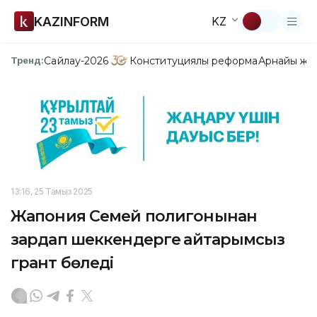
KAZINFORM
KZ
Сайлау-2026
Конституциялық реформа
Арнайы жо
Тренд:
13:16, 25 Тамыз 2025
Жапония Семей полигонынан
зардап шеккендерге қайтарымсыз
грант бөледі