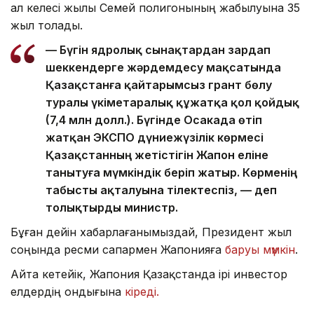
ал келесі жылы Семей полигонының жабылуына 35
жыл толады.
— Бүгін ядролық сынақтардан зардап
шеккендерге жәрдемдесу мақсатында
Қазақстанға қайтарымсыз грант бөлу
туралы үкіметаралық құжатқа қол қойдық
(7,4 млн долл.). Бүгінде Осакада өтіп
жатқан ЭКСПО дүниежүзілік көрмесі
Қазақстанның жетістігін Жапон еліне
танытуға мүмкіндік беріп жатыр. Көрменің
табысты ақталуына тілектеспіз, — деп
толықтырды министр.
Бұған дейін хабарлағанымыздай, Президент жыл
соңында ресми сапармен Жапонияға
баруы мүмкін
.
Айта кетейік, Жапония Қазақстанда ірі инвестор
елдердің ондығына
кіреді.