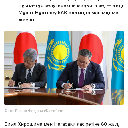
тұспа-тұс келуі ерекше маңызға ие, — деді
Мұрат Нұртілеу БАҚ алдында мәлімдеме
жасап.
Фото: Виктор Федюнин/Kazinform
Биыл Хирошима мен Нагасаки қасіретіне 80 жыл,