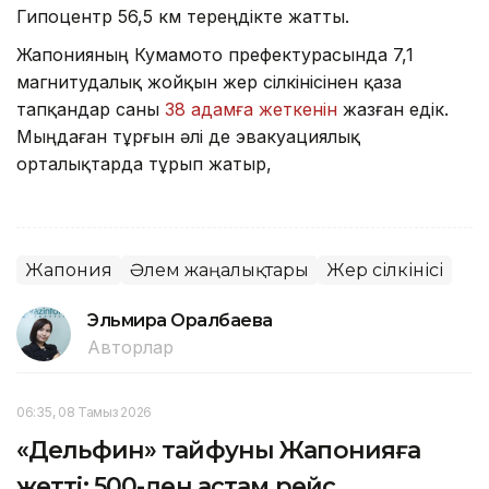
Гипоцентр 56,5 км тереңдікте жатты.
Жапонияның Кумамото префектурасында 7,1
магнитудалық жойқын жер сілкінісінен қаза
тапқандар саны
38 адамға жеткенін
жазған едік.
Мыңдаған тұрғын әлі де эвакуациялық
орталықтарда тұрып жатыр,
Жапония
Әлем жаңалықтары
Жер сілкінісі
Эльмира Оралбаева
Авторлар
06:35, 08 Тамыз 2026
«Дельфин» тайфуны Жапонияға
жетті: 500-ден астам рейс