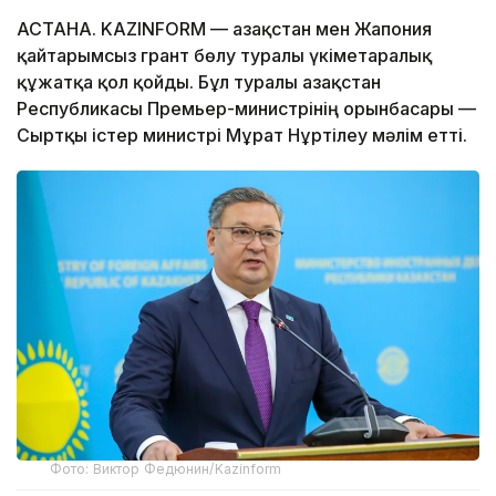
АСТАНА. KAZINFORM — Қазақстан мен Жапония
қайтарымсыз грант бөлу туралы үкіметаралық
құжатқа қол қойды. Бұл туралы Қазақстан
Республикасы Премьер-министрінің орынбасары —
Сыртқы істер министрі Мұрат Нұртілеу мәлім етті.
Фото: Виктор Федюнин/Kazinform