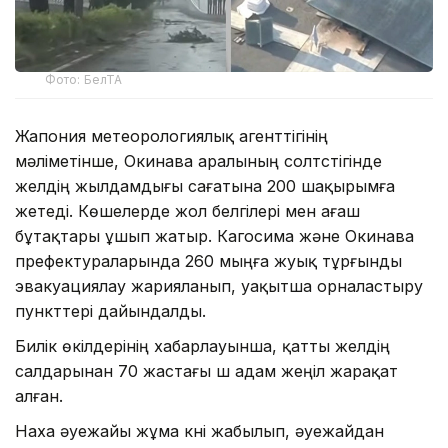
Фото: БелТА
Жапония метеорологиялық агенттігінің
мәліметінше, Окинава аралының солтүстігінде
желдің жылдамдығы сағатына 200 шақырымға
жетеді. Көшелерде жол белгілері мен ағаш
бұтақтары ұшып жатыр. Кагосима және Окинава
префектураларында 260 мыңға жуық тұрғынды
эвакуациялау жарияланып, уақытша орналастыру
пункттері дайындалды.
Билік өкілдерінің хабарлауынша, қатты желдің
салдарынан 70 жастағы үш адам жеңіл жарақат
алған.
Наха әуежайы жұма күні жабылып, әуежайдан