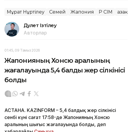
Мұрат Нұртілеу
Семей
Жапония
ҚР СІМ
Қазақ
Дәулет Ізтілеу
Авторлар
01:45, 09 Тамыз 2026
Жапонияның Хонсю аралының
жағалауында 5,4 балдық жер сілкінісі
болды
АСТАНА. KAZINFORM – 5,4 балдық жер сілкінісі
сенбі күні сағат 17:58-де Жапонияның Хонсю
аралының шығыс жағалауында болды, деп
хабарлайды
Синьхуа.