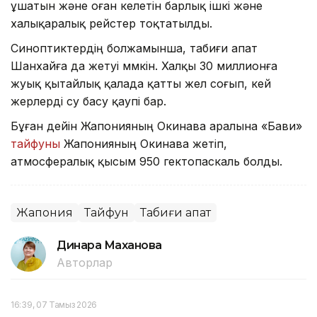
ұшатын және оған келетін барлық ішкі және
халықаралық рейстер тоқтатылды.
Синоптиктердің болжамынша, табиғи апат
Шанхайға да жетуі мүмкін. Халқы 30 миллионға
жуық қытайлық қалада қатты жел соғып, кей
жерлерді су басу қаупі бар.
Бұған дейін Жапонияның Окинава аралына «Бави»
тайфуны
Жапонияның Окинава жетіп,
атмосфералық қысым 950 гектопаскаль болды.
Жапония
Тайфун
Табиғи апат
Динара Маханова
Авторлар
16:39, 07 Тамыз 2026