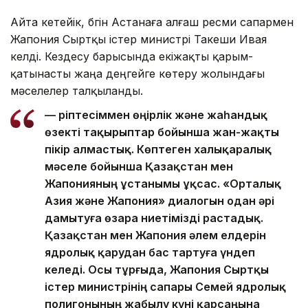
Айта кетейік, бүгін Астанаға алғаш ресми сапармен
Жапония Сыртқы істер министрі Такеши Ивая
келді. Кездесу барысында екіжақты қарым-
қатынасты жаңа деңгейге көтеру жолындағы
мәселелер талқыланды.
— Әріптесіммен өңірлік және жаһандық
өзекті тақырыптар бойынша жан-жақты
пікір алмастық. Көптеген халықаралық
мәселе бойынша Қазақстан мен
Жапонияның ұстанымы ұқсас. «Орталық
Азия және Жапония» диалогын одан әрі
дамытуға өзара ниетімізді растадық.
Қазақстан мен Жапония әлем елдерін
ядролық қарудан бас тартуға үндеп
келеді. Осы тұрғыда, Жапония Сыртқы
істер министрінің сапары Семей ядролық
полигонының жабылу күні қарсаңына