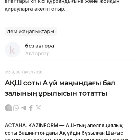
апаттары көп кісі құрбандығына және жойқын
қирауларға әкеліп отыр.
Әлем жаңалықтары
без автора
Авторлар
05:19, 08 Тамыз 2026
АҚШ соты Ақ үй маңындағы бал
залының құрылысын тоқтатты
АСТАНА. KAZINFORM — АҚШ-тың апелляциялық
соты Вашингтондағы Ақ үйдің бұзылған Шығыс