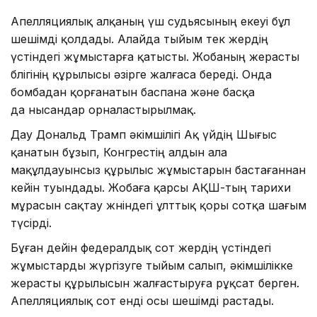
Апелляциялық алқаның үш судьясының екеуі бұл
шешімді қолдады. Алайда тыйым тек жердің
үстіндегі жұмыстарға қатысты. Жобаның жерасты
бөлігінің құрылысы әзірге жалғаса береді. Онда
бомбадан қорғанатын баспана және басқа
да нысандар орналастырылмақ.
Дау Дональд Трамп әкімшілігі Ақ үйдің Шығыс
қанатын бұзып, Конгрестің алдын ала
мақұлдауынсыз құрылыс жұмыстарын бастағаннан
кейін туындады. Жобаға қарсы АҚШ-тың тарихи
мұрасын сақтау жөніндегі ұлттық қоры сотқа шағым
түсірді.
Бұған дейін федералдық сот жердің үстіндегі
жұмыстарды жүргізуге тыйым салып, әкімшілікке
жерасты құрылысын жалғастыруға рұқсат берген.
Апелляциялық сот енді осы шешімді растады.