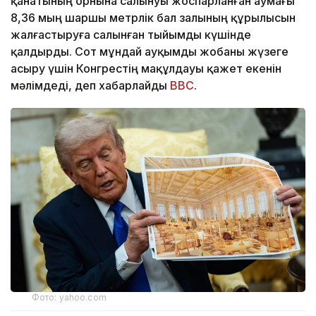
қанатының орнына салынуы жоспарланған аумағы
8,36 мың шаршы метрлік бал залының құрылысын
жалғастыруға салынған тыйымды күшінде
қалдырды. Сот мұндай ауқымды жобаны жүзеге
асыру үшін Конгрестің мақұлдауы қажет екенін
мәлімдеді, деп хабарлайды
BBC
.
Фото: yahoo.com