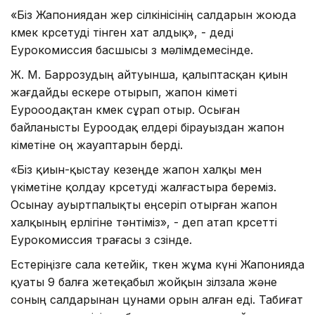
«Біз Жапониядан жер сілкінісінің салдарын жоюда
көмек көрсетуді өтінген хат алдық», - деді
Еурокомиссия басшысы өз мәлімдемесінде.
Ж. М. Баррозудың айтуынша, қалыптасқан қиын
жағдайды ескере отырып, жапон өкіметі
Еурооодақтан көмек сұрап отыр. Осыған
байланысты Еуроодақ елдері бірауыздан жапон
өкіметіне оң жауаптарын берді.
«Біз қиын-қыстау кезеңде жапон халқы мен
үкіметіне қолдау көрсетуді жалғастыра береміз.
Осынау ауыртпалықты еңсеріп отырған жапон
халқының ерлігіне тәнтіміз», - деп атап көрсетті
Еурокомиссия төрағасы өз сөзінде.
Естеріңізге сала кетейік, өткен жұма күні Жапонияда
қуаты 9 балға жетеқабыл жойқын зілзала және
соның салдарынан цунами орын алған еді. Табиғат