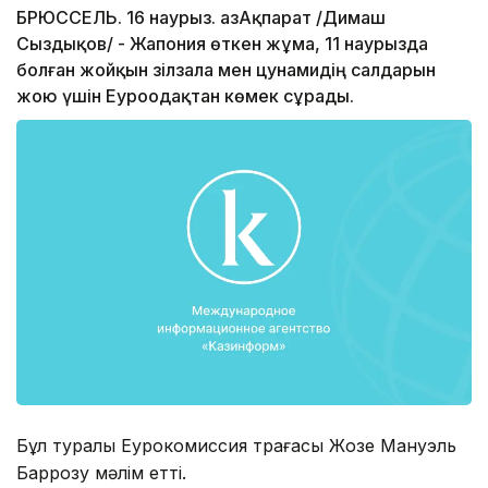
БРЮССЕЛЬ. 16 наурыз. ҚазАқпарат /Димаш
Сыздықов/ - Жапония өткен жұма, 11 наурызда
болған жойқын зілзала мен цунамидің салдарын
жою үшін Еуроодақтан көмек сұрады.
Бұл туралы Еурокомиссия төрағасы Жозе Мануэль
Баррозу мәлім етті.