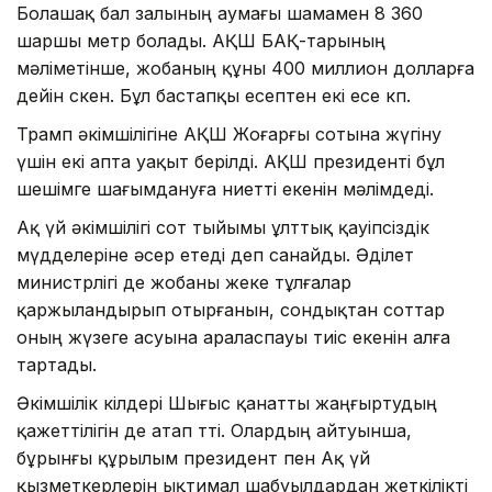
Болашақ бал залының аумағы шамамен 8 360
шаршы метр болады. АҚШ БАҚ-тарының
мәліметінше, жобаның құны 400 миллион долларға
дейін өскен. Бұл бастапқы есептен екі есе көп.
Трамп әкімшілігіне АҚШ Жоғарғы сотына жүгіну
үшін екі апта уақыт берілді. АҚШ президенті бұл
шешімге шағымдануға ниетті екенін мәлімдеді.
Ақ үй әкімшілігі сот тыйымы ұлттық қауіпсіздік
мүдделеріне әсер етеді деп санайды. Әділет
министрлігі де жобаны жеке тұлғалар
қаржыландырып отырғанын, сондықтан соттар
оның жүзеге асуына араласпауы тиіс екенін алға
тартады.
Әкімшілік өкілдері Шығыс қанатты жаңғыртудың
қажеттілігін де атап өтті. Олардың айтуынша,
бұрынғы құрылым президент пен Ақ үй
қызметкерлерін ықтимал шабуылдардан жеткілікті