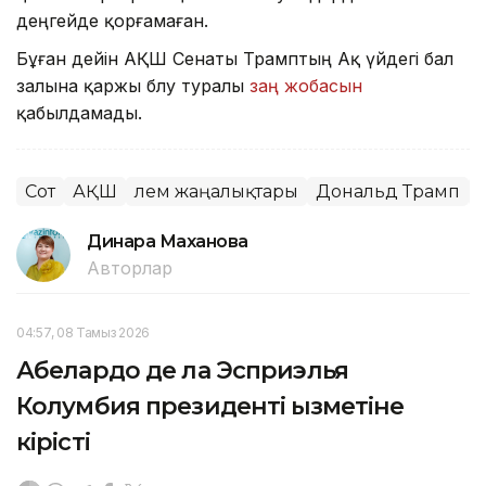
деңгейде қорғамаған.
Бұған дейін АҚШ Сенаты Трамптың Ақ үйдегі бал
залына қаржы бөлу туралы
заң жобасын
қабылдамады.
Сот
АҚШ
Әлем жаңалықтары
Дональд Трамп
Динара Маханова
Авторлар
04:57, 08 Тамыз 2026
Абелардо де ла Эсприэлья
Колумбия президенті қызметіне
кірісті