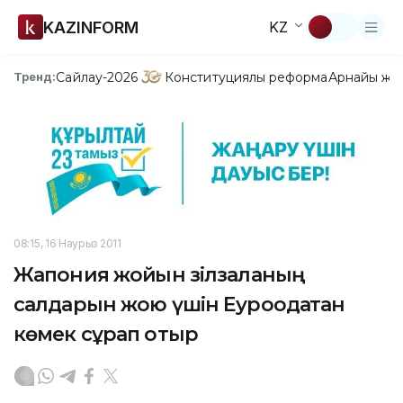
KAZINFORM
KZ
Сайлау-2026
Конституциялық реформа
Арнайы жо
Тренд:
08:15, 16 Наурыз 2011
Жапония жойқын зілзаланың
салдарын жою үшін Еуроодақтан
көмек сұрап отыр