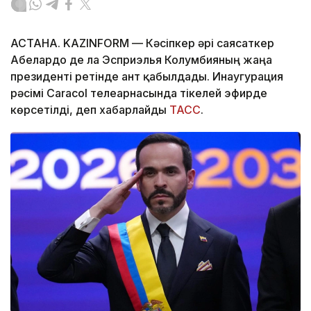
АСТАНА. KAZINFORM —
Кәсіпкер әрі саясаткер
Абелардо де ла Эсприэлья Колумбияның жаңа
президенті ретінде ант қабылдады. Инаугурация
рәсімі Caracol телеарнасында тікелей эфирде
көрсетілді, деп хабарлайды
ТАСС
.