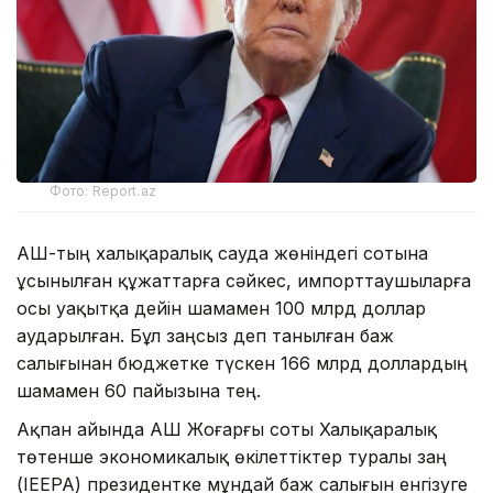
Фото: Report.az
АҚШ-тың халықаралық сауда жөніндегі сотына
ұсынылған құжаттарға сәйкес, импорттаушыларға
осы уақытқа дейін шамамен 100 млрд доллар
аударылған. Бұл заңсыз деп танылған баж
салығынан бюджетке түскен 166 млрд доллардың
шамамен 60 пайызына тең.
Ақпан айында АҚШ Жоғарғы соты Халықаралық
төтенше экономикалық өкілеттіктер туралы заң
(IEEPA) президентке мұндай баж салығын енгізуге