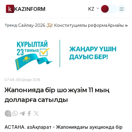
KAZINFORM
KZ
Сайлау-2026
Конституциялық реформа
Арнайы жо
Тренд:
07:49, 08 Шілде 2016
Жапонияда бір шоқ жүзім 11 мың
долларға сатылды
АСТАНА. ҚазАқпарат - Жапониядағы аукционда бір