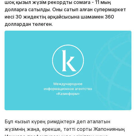
шоқ қызыл жүзім рекордты сомаға - 11 мың
долларға сатылды. Оны сатып алған супермаркет
иесі 30 жидектің әрқайсысына шамамен 360
доллардан төлеген.
Бұл «Қызыл күрең римдіктер» деп аталатын
жүзімнің жаңа, ерекше, тәтті сорты Жапонияның