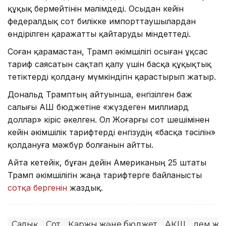
құқық бермейтінін мәлімдеді. Осыдан кейін
федералдық сот билікке импорттаушылардан
өндірілген қаражатты қайтаруды міндеттеді.
Соған қарамастан, Трамп әкімшілігі осыған ұқсас
тариф саясатын сақтап қалу үшін басқа құқықтық
тетіктерді қолдану мүмкіндігін қарастырып жатыр.
Дональд Трамптың айтуынша, енгізілген баж
салығы АҚШ бюджетіне «жүздеген миллиард
доллар» кіріс әкелген. Ол Жоғарғы сот шешімінен
кейін әкімшілік тарифтерді енгізудің «басқа тәсілін»
қолдануға мәжбүр болғанын айтты.
Айта кетейік, бұған дейін Американың 25 штаты
Трамп әкімшілігін жаңа тарифтерге байланысты
сотқа бергенін
жаздық.
Салық
Сот
Қаржы және бюджет
АҚШ
Әлем ж