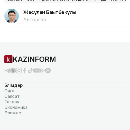
Жасұлан Бақытбекұлы
Авторлар
KAZINFORM
Бөлімдер
Оқиға
Саясат
Талдау
Экономика
Әлемде