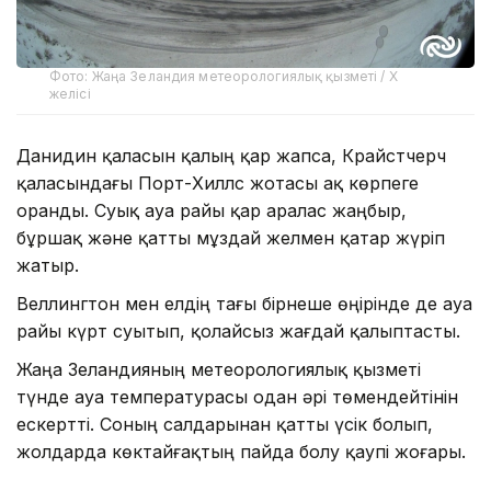
Фото: Жаңа Зеландия метеорологиялық қызметі / X
желісі
Данидин қаласын қалың қар жапса, Крайстчерч
қаласындағы Порт-Хиллс жотасы ақ көрпеге
оранды. Суық ауа райы қар аралас жаңбыр,
бұршақ және қатты мұздай желмен қатар жүріп
жатыр.
Веллингтон мен елдің тағы бірнеше өңірінде де ауа
райы күрт суытып, қолайсыз жағдай қалыптасты.
Жаңа Зеландияның метеорологиялық қызметі
түнде ауа температурасы одан әрі төмендейтінін
ескертті. Соның салдарынан қатты үсік болып,
жолдарда көктайғақтың пайда болу қаупі жоғары.