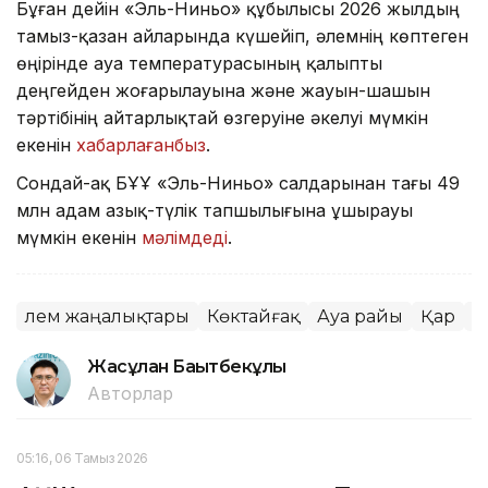
Бұған дейін «Эль-Ниньо» құбылысы 2026 жылдың
тамыз-қазан айларында күшейіп, әлемнің көптеген
өңірінде ауа температурасының қалыпты
деңгейден жоғарылауына және жауын-шашын
тәртібінің айтарлықтай өзгеруіне әкелуі мүмкін
екенін
хабарлағанбыз
.
Сондай-ақ БҰҰ «Эль-Ниньо» салдарынан тағы 49
млн адам азық-түлік тапшылығына ұшырауы
мүмкін екенін
мәлімдеді
.
Әлем жаңалықтары
Көктайғақ
Ауа райы
Қар
К
Жасұлан Бақытбекұлы
Авторлар
05:16, 06 Тамыз 2026