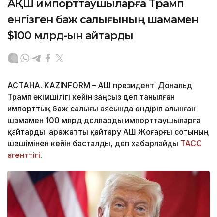
АҚШ импорттаушыларға Трамп
енгізген баж салығының шамамен
$100 млрд-ын қайтарды
АСТАНА. KAZINFORM – АҚШ президенті Дональд
Трамп әкімшілігі кейін заңсыз деп танылған
импорттық баж салығы аясында өндіріп алынған
шамамен 100 млрд долларды импорттаушыларға
қайтарды. Қаражатты қайтару АҚШ Жоғарғы сотының
шешімінен кейін басталды, деп хабарлайды
ТАСС
агенттігі
.