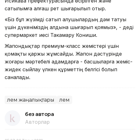
Исикава префектурасында өсірілген және
сатылымға алғаш рет шығарылып отыр.
«Біз бұл жүзімді сатып алушылардың дәм татуы
үшін дүкеніміздің алдына шығарып қоямыз», - деді
супермаркет иесі Такамару Кониши.
Жапондықтар премиум-класс жемістері үшін
қомақты қаржы жұмсайды. Жапон дәстүрінде
жоғары мәртебелі адамдарға - басшыларға жеміс-
жидек сыйлау үлкен құрметтің белгісі болып
саналады.
Әлем жаңалықтары
Әлем
без автора
Авторлар