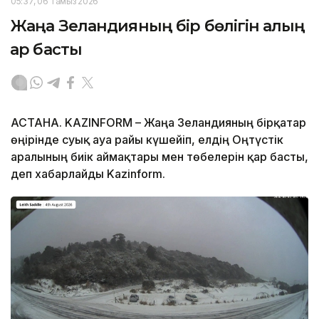
05:37, 06 Тамыз 2026
Жаңа Зеландияның бір бөлігін қалың
қар басты
АСТАНА. KAZINFORM – Жаңа Зеландияның бірқатар
өңірінде суық ауа райы күшейіп, елдің Оңтүстік
аралының биік аймақтары мен төбелерін қар басты,
деп хабарлайды Kazinform.