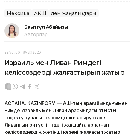
Мексика
АҚШ
Әлем жаңалықтары
Бақытгүл Абайқызы
Авторлар
22:50, 06 Тамыз 2026
Израиль мен Ливан Римдегі
келіссөздерді жалғастырып жатыр
АСТАНА. KAZINFORM — АҚШ-тың арағайындығымен
Римде Израиль мен Ливан арасындағы атысты
тоқтату туралы келісімді іске асыру және
Ливанның оңтүстігіндегі жағдайға арналған
келіссөздердің жетінші кезеңі жалғасып жатыр.