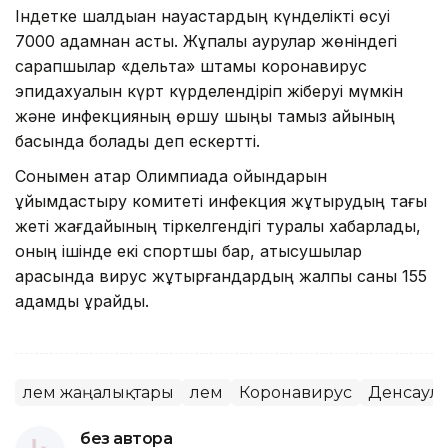
Індетке шалдыққан науқастардың күнделікті өсуі
7000 адамнан асты. Жұқпалы аурулар жөніндегі
сарапшылар «дельта» штамы коронавирус
эпидахуалын күрт күрделендіріп жіберуі мүмкін
және инфекцияның өршу шыңы тамыз айының
басында болады деп ескертті.
Сонымен қатар Олимпиада ойындарын
ұйымдастыру комитеті инфекция жұқтырудың тағы
жеті жағдайының тіркелгендігі туралы хабарлады,
оның ішінде екі спортшы бар, қатысушылар
арасында вирус жұқтырғандардың жалпы саны 155
адамды құрайды.
Әлем жаңалықтары
Әлем
Коронавирус
Денсаул
без автора