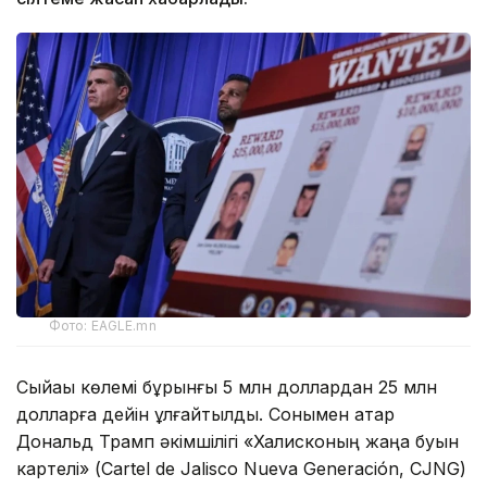
Фото: EAGLE.mn
Сыйақы көлемі бұрынғы 5 млн доллардан 25 млн
долларға дейін ұлғайтылды. Сонымен қатар
Дональд Трамп әкімшілігі «Халисконың жаңа буын
картелі» (Cartel de Jalisco Nueva Generación, CJNG)