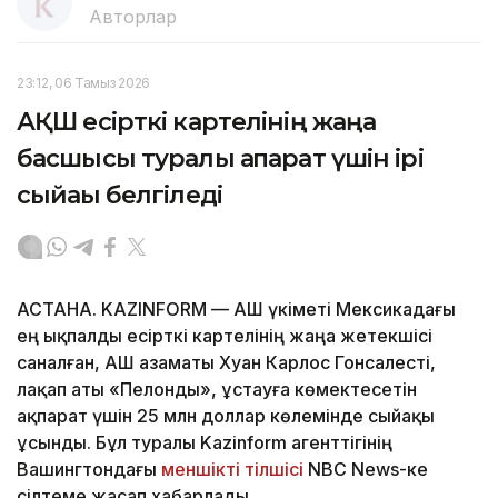
Авторлар
23:12, 06 Тамыз 2026
АҚШ есірткі картелінің жаңа
басшысы туралы ақпарат үшін ірі
сыйақы белгіледі
АСТАНА. KAZINFORM — АҚШ үкіметі Мексикадағы
ең ықпалды есірткі картелінің жаңа жетекшісі
саналған, АҚШ азаматы Хуан Карлос Гонсалесті,
лақап аты «Пелонды», ұстауға көмектесетін
ақпарат үшін 25 млн доллар көлемінде сыйақы
ұсынды. Бұл туралы Kazinform агенттігінің
Вашингтондағы
меншікті тілшісі
NBC News-ке
сілтеме жасап хабарлады.