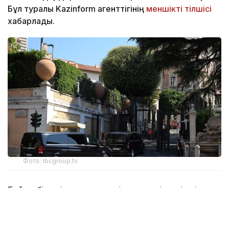
Бұл туралы Kazinform агенттігінің
меншікті тілшісі
хабарлады.
Фото: lbcgroup.tv
Бейсенбі күні тараптар келіссөздердің үшінші
күніне кірісті. Онда атысты тоқтату туралы келісімді
орындау тетіктері, Израиль әскерін Ливан
аумағынан толық шығару және шекара маңына