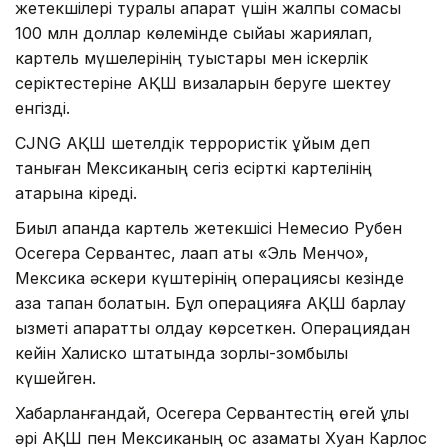
жетекшілері туралы ақпарат үшін жалпы сомасы
100 млн доллар көлемінде сыйақы жариялап,
картель мүшелерінің туыстары мен іскерлік
серіктестеріне АҚШ визаларын беруге шектеу
енгізді.
CJNG АҚШ шетелдік террористік ұйым деп
таныған Мексиканың сегіз есірткі картелінің
қатарына кіреді.
Биыл ақпанда картель жетекшісі Немесио Рубен
Осегера Сервантес, лақап аты «Эль Менчо»,
Мексика әскери күштерінің операциясы кезінде
қаза тапқан болатын. Бұл операцияға АҚШ барлау
қызметі ақпараттық қолдау көрсеткен. Операциядан
кейін Халиско штатында зорлық-зомбылық
күшейген.
Хабарланғандай, Осегера Сервантестің өгей ұлы
әрі АҚШ пен Мексиканың қос азаматы Хуан Карлос