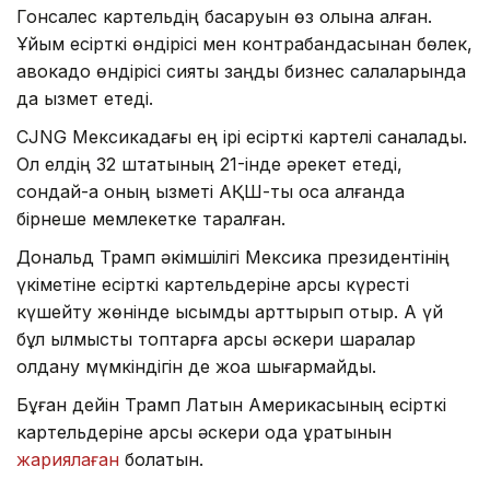
Гонсалес картельдің басқаруын өз қолына алған.
Ұйым есірткі өндірісі мен контрабандасынан бөлек,
авокадо өндірісі сияқты заңды бизнес салаларында
да қызмет етеді.
CJNG Мексикадағы ең ірі есірткі картелі саналады.
Ол елдің 32 штатының 21-інде әрекет етеді,
сондай-ақ оның қызметі АҚШ-ты қоса алғанда
бірнеше мемлекетке таралған.
Дональд Трамп әкімшілігі Мексика президентінің
үкіметіне есірткі картельдеріне қарсы күресті
күшейту жөнінде қысымды арттырып отыр. Ақ үй
бұл қылмыстық топтарға қарсы әскери шаралар
қолдану мүмкіндігін де жоққа шығармайды.
Бұған дейін Трамп Латын Америкасының есірткі
картельдеріне қарсы әскери одақ құратынын
жариялаған
болатын.