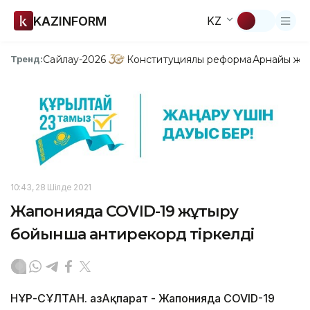
KAZINFORM
KZ
Сайлау-2026
Конституциялық реформа
Арнайы жо
Тренд:
10:43, 28 Шілде 2021
Жапонияда COVID-19 жұқтыру
бойынша антирекорд тіркелді
НҰР-СҰЛТАН. ҚазАқпарат - Жапонияда COVID-19