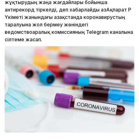
жұқтырудың жаңа жағдайлары бойынша
антирекорд тіркелді, деп хабарлайды ҚазАқпарат ҚР
Үкіметі жанындағы Қазақстанда коронавирустың
таралуына жол бермеу жөніндегі
ведомствоаралық комиссияның Telegram каналына
сілтеме жасап.