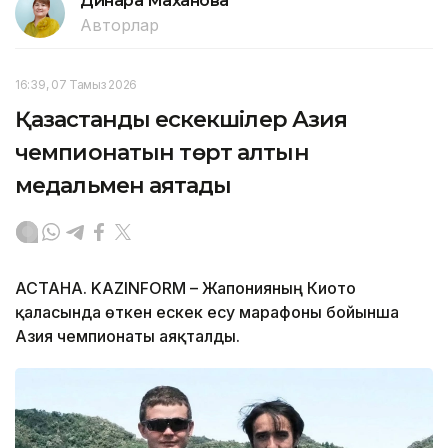
Динара Маханова
Авторлар
16:39, 07 Тамыз 2026
Қазақстандық ескекшілер Азия
чемпионатын төрт алтын
медальмен аяқтады
АСТАНА. KAZINFORM – Жапонияның Киото
қаласында өткен ескек есу марафоны бойынша
Азия чемпионаты аяқталды.