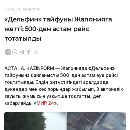
06:35, 08 Тамыз 2026
«Дельфин» тайфуны Жапонияға
жетті: 500-ден астам рейс
тоқтатылды
АСТАНА. KAZINFORM — Жапонияда «Дельфин»
тайфунына байланысты 500-ден астам әуе рейсі
тоқтатылды. Елдің оңтүстігіндегі аралдарда
дүкендер мен кәсіпорындар жабылып, 9 автокөлік
зауыты жұмысын уақытша тоқтатты, деп
хабарлайды «
МИР 24
».