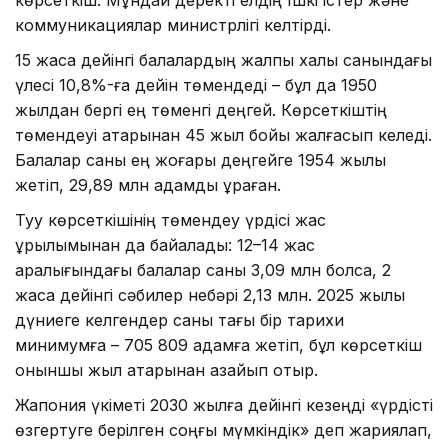
коммуникациялар министрлігі келтірді.
15 жасқа дейінгі балалардың жалпы халық санындағы
үлесі 10,8%-ға дейін төмендеді – бұл да 1950
жылдан бергі ең төменгі деңгей. Көрсеткіштің
төмендеуі қатарынан 45 жыл бойы жалғасып келеді.
Балалар саны ең жоғары деңгейге 1954 жылы
жетіп, 29,89 млн адамды құраған.
Туу көрсеткішінің төмендеу үрдісі жас
құрылымынан да байқалады: 12–14 жас
аралығындағы балалар саны 3,09 млн болса, 2
жасқа дейінгі сәбилер небәрі 2,13 млн. 2025 жылы
дүниеге келгендер саны тағы бір тарихи
минимумға – 705 809 адамға жетіп, бұл көрсеткіш
оныншы жыл қатарынан азайып отыр.
Жапония үкіметі 2030 жылға дейінгі кезеңді «үрдісті
өзгертуге берілген соңғы мүмкіндік» деп жариялап,