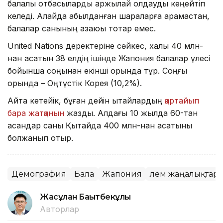
балалы отбасыларды қаржылай қолдауды кеңейтіп
келеді. Алайда қабылданған шараларға қарамастан,
балалар санының азаюы тоқтар емес.
United Nations деректеріне сәйкес, халқы 40 млн-
нан асатын 38 елдің ішінде Жапония балалар үлесі
бойынша соңынан екінші орында тұр. Соңғы
орында – Оңтүстік Корея (10,2%).
Айта кетейік, бұған дейін қытайлардың
қартайып
бара жатқанын
жаздық. Алдағы 10 жылда 60-тан
асқандар саны Қытайда 400 млн-нан асатыны
болжанып отыр.
Демография
Бала
Жапония
Әлем жаңалықтар
Жасұлан Бақытбекұлы
Авторлар