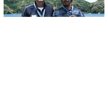
Фото: ҚР ҰОК
Қазақстан құрамасы құрлық біріншілігін төрт
медальмен аяқтады.
Кирилл Тубаев байдаркамен ескек есуден 10
шақырымдық жарыста алтын медаль жеңіп алды.
Ал Полат Төребеков 10 шақырымдық қашықтықта
каноэмен ескек есуде топ жарды.
ҚР ҰОК мәліметінше, осылайша, Қазақстан