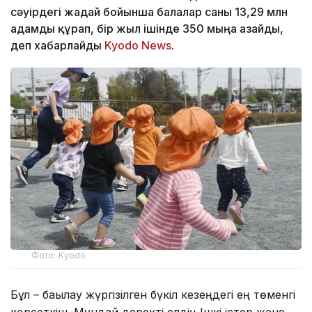
сәуірдегі жағдай бойынша балалар саны 13,29 млн
адамды құрап, бір жыл ішінде 350 мыңға азайды,
деп хабарлайды
Kyodo News
.
Фото: Kyodo
Бұл – бақылау жүргізілген бүкіл кезеңдегі ең төменгі
көрсеткіш. Мұндай деректі елдің Ішкі істер және