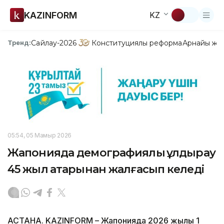
KAZINFORM
KZ
Сайлау-2026
Конституциялық реформа
Арнайы жо
Тренд:
05:54, 05 Мамыр 2026
Жапонияда демографиялық құлдырау
45 жыл қатарынан жалғасып келеді
АСТАНА. KAZINFORM – Жапонияда 2026 жылғы 1