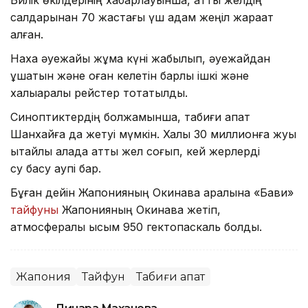
салдарынан 70 жастағы үш адам жеңіл жарақат
алған.
Наха әуежайы жұма күні жабылып, әуежайдан
ұшатын және оған келетін барлық ішкі және
халықаралық рейстер тоқтатылды.
Синоптиктердің болжамынша, табиғи апат
Шанхайға да жетуі мүмкін. Халқы 30 миллионға жуық
қытайлық қалада қатты жел соғып, кей жерлерді
су басу қаупі бар.
Бұған дейін Жапонияның Окинава аралына «Бави»
тайфуны
Жапонияның Окинава жетіп,
атмосфералық қысым 950 гектопаскаль болды.
Жапония
Тайфун
Табиғи апат