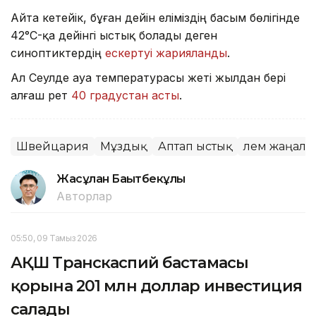
Айта кетейік, бұған дейін еліміздің басым бөлігінде
42°C-қа дейінгі ыстық болады деген
синоптиктердің
ескертуі жарияланды
.
Ал Сеулде ауа температурасы жеті жылдан бері
алғаш рет
40 градустан асты
.
Швейцария
Мұздық
Аптап ыстық
Әлем жаңал
Жасұлан Бақытбекұлы
Авторлар
05:50, 09 Тамыз 2026
АҚШ Транскаспий бастамасы
қорына 201 млн доллар инвестиция
салады