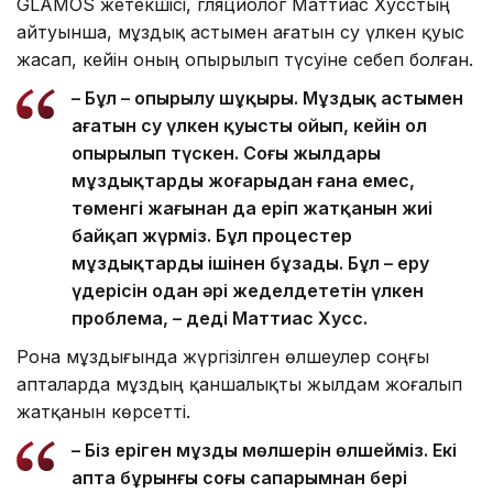
GLAMOS жетекшісі, гляциолог Маттиас Хусстың
айтуынша, мұздық астымен ағатын су үлкен қуыс
жасап, кейін оның опырылып түсуіне себеп болған.
– Бұл – опырылу шұңқыры. Мұздық астымен
ағатын су үлкен қуысты ойып, кейін ол
опырылып түскен. Соңғы жылдары
мұздықтардың жоғарыдан ғана емес,
төменгі жағынан да еріп жатқанын жиі
байқап жүрміз. Бұл процестер
мұздықтарды ішінен бұзады. Бұл – еру
үдерісін одан әрі жеделдететін үлкен
проблема, – деді Маттиас Хусс.
Рона мұздығында жүргізілген өлшеулер соңғы
апталарда мұздың қаншалықты жылдам жоғалып
жатқанын көрсетті.
– Біз еріген мұздың мөлшерін өлшейміз. Екі
апта бұрынғы соңғы сапарымнан бері