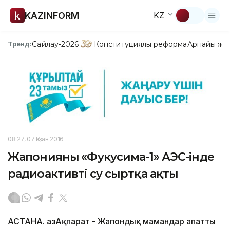
KAZINFORM
KZ
Сайлау-2026
Конституциялық реформа
Арнайы жо
Тренд:
08:27, 07 Қазан 2016
Жапонияның «Фукусима-1» АЭС-інде
радиоактивті су сыртқа ақты
АСТАНА. ҚазАқпарат - Жапондық мамандар апатты