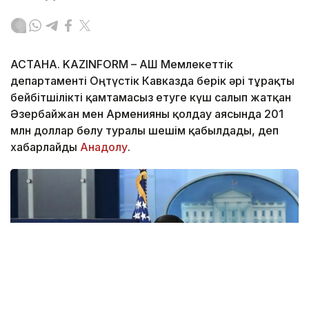
АСТАНА. KAZINFORM – АҚШ Мемлекеттік
департаменті Оңтүстік Кавказда берік әрі тұрақты
бейбітшілікті қамтамасыз етуге күш салып жатқан
Әзербайжан мен Арменияны қолдау аясында 201
млн доллар бөлу туралы шешім қабылдады, деп
хабарлайды
Анадолу
.