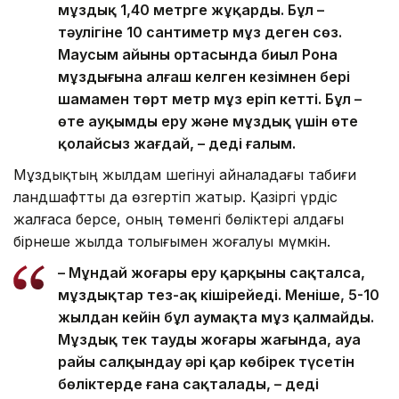
мұздық 1,40 метрге жұқарды. Бұл –
тәулігіне 10 сантиметр мұз деген сөз.
Маусым айының ортасында биыл Рона
мұздығына алғаш келген кезімнен бері
шамамен төрт метр мұз еріп кетті. Бұл –
өте ауқымды еру және мұздық үшін өте
қолайсыз жағдай, – деді ғалым.
Мұздықтың жылдам шегінуі айналадағы табиғи
ландшафтты да өзгертіп жатыр. Қазіргі үрдіс
жалғаса берсе, оның төменгі бөліктері алдағы
бірнеше жылда толығымен жоғалуы мүмкін.
– Мұндай жоғары еру қарқыны сақталса,
мұздықтар тез-ақ кішірейеді. Меніңше, 5-10
жылдан кейін бұл аумақта мұз қалмайды.
Мұздық тек таудың жоғары жағында, ауа
райы салқындау әрі қар көбірек түсетін
бөліктерде ғана сақталады, – деді