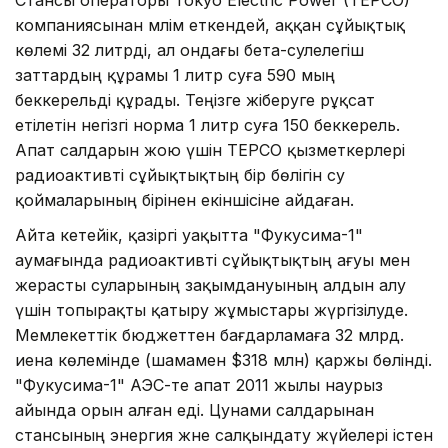
компаниясынан мәлім еткендей, аққан сұйықтық
көлемі 32 литрді, ал ондағы бета-сәулелегіш
заттардың құрамы 1 литр суға 590 мың
беккерельді құрады. Теңізге жіберуге рұқсат
етілетін негізгі норма 1 литр суға 150 беккерель.
Апат салдарын жою үшін TEPCO қызметкерлері
радиоактивті сұйықтықтың бір бөлігін су
қоймаларының бірінен екіншісіне айдаған.
Айта кетейік, қазіргі уақытта "Фукусима-1"
аумағында радиоактивті сұйықтықтың ағуы мен
жерасты суларының зақымдануының алдын алу
үшін топырақты қатыру жұмыстары жүргізілуде.
Мемлекеттік бюджеттен бағдарламаға 32 млрд.
иена көлемінде (шамамен $318 млн) қаржы бөлінді.
"Фукусима-1" АЭС-те апат 2011 жылы наурыз
айында орын алған еді. Цунами салдарынан
стансының энергия және салқындату жүйелері істен