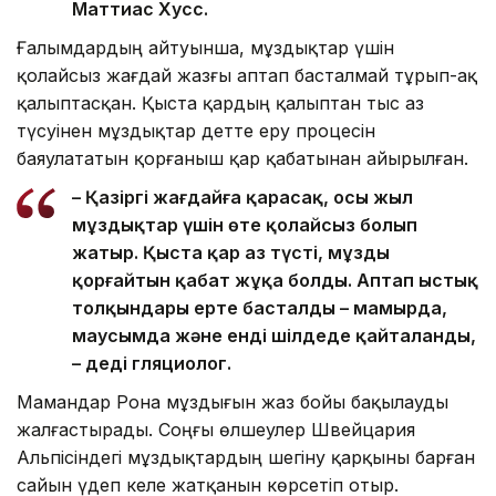
Маттиас Хусс.
Ғалымдардың айтуынша, мұздықтар үшін
қолайсыз жағдай жазғы аптап басталмай тұрып-ақ
қалыптасқан. Қыста қардың қалыптан тыс аз
түсуінен мұздықтар әдетте еру процесін
баяулататын қорғаныш қар қабатынан айырылған.
– Қазіргі жағдайға қарасақ, осы жыл
мұздықтар үшін өте қолайсыз болып
жатыр. Қыста қар аз түсті, мұзды
қорғайтын қабат жұқа болды. Аптап ыстық
толқындары ерте басталды – мамырда,
маусымда және енді шілдеде қайталанды,
– деді гляциолог.
Мамандар Рона мұздығын жаз бойы бақылауды
жалғастырады. Соңғы өлшеулер Швейцария
Альпісіндегі мұздықтардың шегіну қарқыны барған
сайын үдеп келе жатқанын көрсетіп отыр.