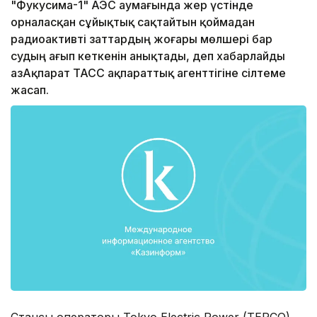
"Фукусима-1" АЭС аумағында жер үстінде
орналасқан сұйықтық сақтайтын қоймадан
радиоактивті заттардың жоғары мөлшері бар
судың ағып кеткенін анықтады, деп хабарлайды
ҚазАқпарат ТАСС ақпараттық агенттігіне сілтеме
жасап.
Стансы операторы Tokyo Electric Power (TEPCO)