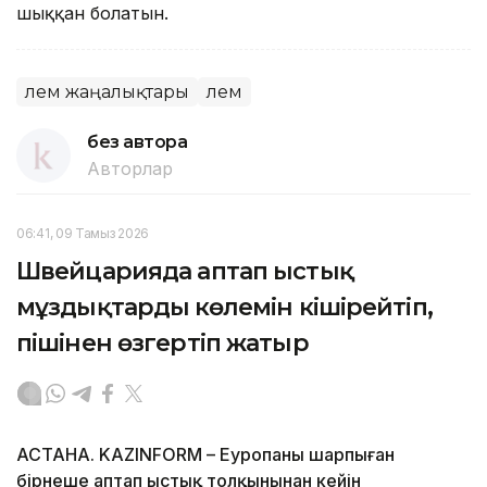
шыққан болатын.
Әлем жаңалықтары
Әлем
без автора
Авторлар
06:41, 09 Тамыз 2026
Швейцарияда аптап ыстық
мұздықтардың көлемін кішірейтіп,
пішінен өзгертіп жатыр
АСТАНА. KAZINFORM – Еуропаны шарпыған
бірнеше аптап ыстық толқынынан кейін