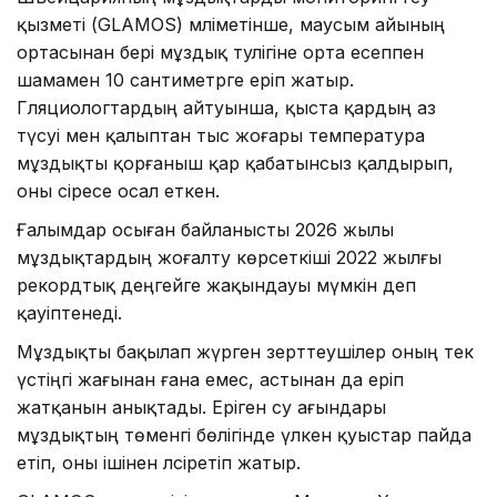
қызметі (GLAMOS) мәліметінше, маусым айының
ортасынан бері мұздық тәулігіне орта есеппен
шамамен 10 сантиметрге еріп жатыр.
Гляциологтардың айтуынша, қыста қардың аз
түсуі мен қалыптан тыс жоғары температура
мұздықты қорғаныш қар қабатынсыз қалдырып,
оны әсіресе осал еткен.
Ғалымдар осыған байланысты 2026 жылы
мұздықтардың жоғалту көрсеткіші 2022 жылғы
рекордтық деңгейге жақындауы мүмкін деп
қауіптенеді.
Мұздықты бақылап жүрген зерттеушілер оның тек
үстіңгі жағынан ғана емес, астынан да еріп
жатқанын анықтады. Еріген су ағындары
мұздықтың төменгі бөлігінде үлкен қуыстар пайда
етіп, оны ішінен әлсіретіп жатыр.