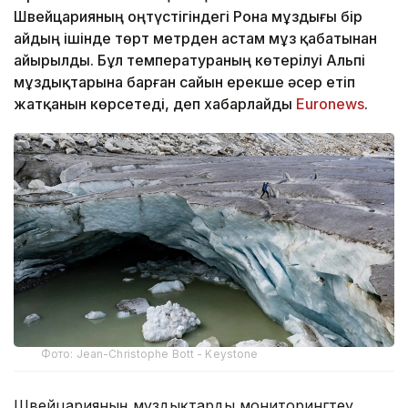
Швейцарияның оңтүстігіндегі Рона мұздығы бір
айдың ішінде төрт метрден астам мұз қабатынан
айырылды. Бұл температураның көтерілуі Альпі
мұздықтарына барған сайын ерекше әсер етіп
жатқанын көрсетеді, деп хабарлайды
Еuronews
.
Фото: Jean-Christophe Bott - Keystone
Швейцарияның мұздықтарды мониторингтеу