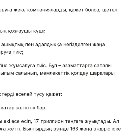
руға жеке компанияларды, қажет болса, шетел
ың қозғаушы күші;
ң ашықтық пен адалдыққа негізделген жаңа
уға тиіс;
гіне жұмсалуға тиіс. Бұл – азаматтарға сапалы
ұрылым салынып, мемлекеттік қолдау шаралары
терді еселей түсу қажет:
қатар жетістік бар.
екі есе өсіп, 17 триллион теңгеге жуықтады. Ал
зға жетті. Былтырдың өзінде 163 жаңа өндіріс іске