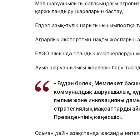
Мал шаруашылығы саласындағы агробизн
қаржыландыру шараларын бастау;
Елдегі азық-түлік нарығының импортқа тә
Аграрлық экспорттың нақты жоспарын әз
ЕАЭО аясында отандық кәсіпкерлердің м
Ауыл шаруашылығы жерлерін беру тәсілд
- Бұдан бөлек, Мемлекет басшы
коммуналдық шаруашылық, құры
ғылым және инновацияны дамы
стратегиялық мақсаттарды айқ
Президентінің кеңесшісі.
Осыған дейін Қазақстанда жасанды интел