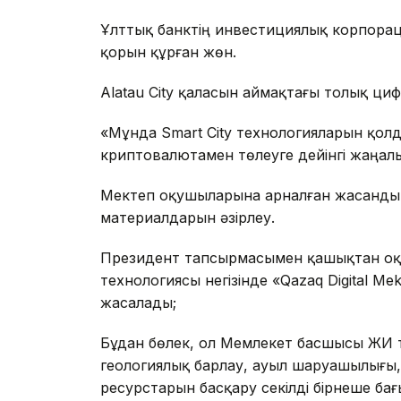
Ұлттық банктің инвестициялық корпорац
қорын құрған жөн.
Alatau City қаласын аймақтағы толық ци
«Мұнда Smart City технологияларын қол
криптовалютамен төлеуге дейінгі жаңалық
Мектеп оқушыларына арналған жасанды и
материалдарын әзірлеу.
Президент тапсырмасымен қашықтан оқы
технологиясы негізінде «Qazaq Digital Me
жасалады;
Бұдан бөлек, ол Мемлекет басшысы ЖИ 
геологиялық барлау, ауыл шаруашылығы,
ресурстарын басқару секілді бірнеше б