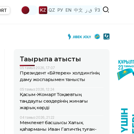
KZ
QZ
РУ
EN
中文
ق ز
ЎЗ
ORT
Тақырыпқа қатысты
05 тамыз 2026, 17:07
Президент «Бәйтерек» холдингінің
даму жоспарымен танысты
05 тамыз 2026, 12:24
Қасым-Жомарт Тоқаевтың
таңдаулы сөздерінің жинағы
жарық көрді
04 тамыз 2026, 21:22
Мемлекет басшысы Халық
қаһарманы Иван Гапичтің туған-