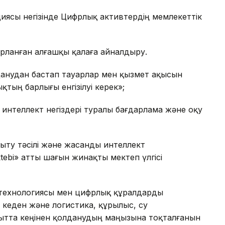
иясы негізінде Цифрлық активтердің мемлекеттік
фрланған алғашқы қалаға айналдыру.
данудан бастап тауарлар мен қызмет ақысын
тың барлығы енгізілуі керек»;
нтеллект негіздері туралы бағдарлама және оқу
ту тәсілі және жасанды интеллект
ktebi» атты шағын жинақты мектеп үлгісі
технологиясы мен цифрлық құралдарды
 кеден және логистика, құрылыс, су
ағытта кеңінен қолданудың маңызына тоқталғанын