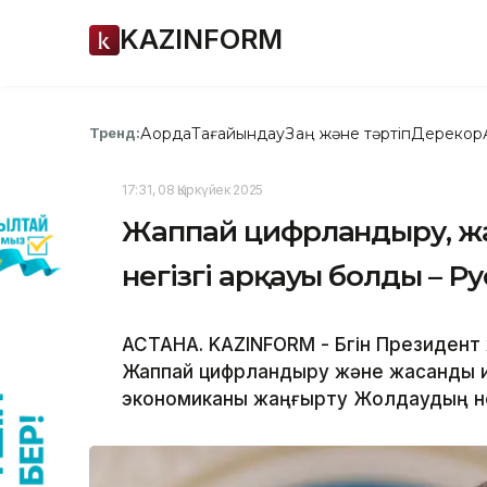
KAZINFORM
Ақорда
Тағайындау
Заң және тәртіп
Дерекқор
Тренд:
17:31, 08 Қыркүйек 2025
Жаппай цифрландыру, ж
негізгі арқауы болды – Р
АСТАНА. KAZINFORM - Бүгін Президен
Жаппай цифрландыру және жасанды и
экономиканы жаңғырту Жолдаудың не