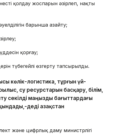
есті қолдау жоспарын әзірлеп, нақты
уелділігін барынша азайту;
ірлеу;
үддесін қорғау;
ерін түбегейлі өзгерту тапсырылды.
сы көлік-логистика, тұрғын үй-
лыс, су ресурстарын басқару, білім,
ту секілді маңызды бағыттардағы
ындады,-деді Қазақстан
лект және цифрлық даму министрлігі