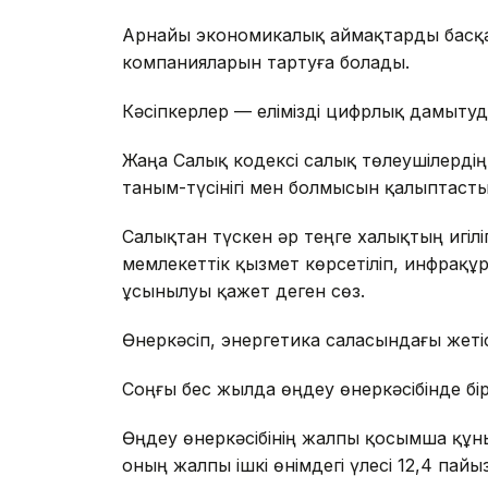
Арнайы экономикалық аймақтарды басқа
компанияларын тартуға болады.
Кәсіпкерлер — елімізді цифрлық дамытуд
Жаңа Салық кодексі салық төлеушілерді
таным-түсінігі мен болмысын қалыптастыр
Салықтан түскен әр теңге халықтың игілі
мемлекеттік қызмет көрсетіліп, инфрақ
ұсынылуы қажет деген сөз.
Өнеркәсіп, энергетика саласындағы жетіс
Соңғы бес жылда өңдеу өнеркәсібінде бір
Өңдеу өнеркәсібінің жалпы қосымша құны 
оның жалпы ішкі өнімдегі үлесі 12,4 пайы