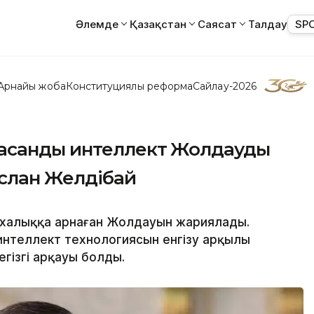
Әлемде
Қазақстан
Саясат
Талдау
SP
Арнайы жоба
Конституциялық реформа
Сайлау-2026
асанды интеллект Жолдаудың
услан Желдібай
т халыққа арнаған Жолдауын жариялады.
нтеллект технологиясын енгізу арқылы
гізгі арқауы болды.