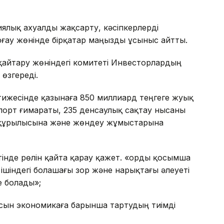
лық ахуалды жақсарту, кәсіпкерлерді
ғау жөнінде бірқатар маңызды ұсыныс айтты.
қайтару жөніндегі комитеті Инвесторлардың
өзгереді.
ижесінде қазынаға 850 миллиард теңгеге жуық
порт ғимараты, 235 денсаулық сақтау нысаны
 құрылысына және жөндеу жұмыстарына
інде рөлін қайта қарау қажет. «Қорды қосымша
 ішіндегі болашағы зор және нарықтағы әлеуеті
е болады»;
асын экономикаға барынша тартудың тиімді