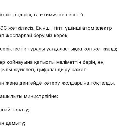
лік өндірісі, газ-химия кешені т.б.
жеткіліксіз. Екінші, тіпті үшінші атом электр
п жоспарлай беруіміз керек;
еріктестік туралы уағдаластыққа қол жеткізілді;
р қойнауына қатысты мәліметтің бәрін, ең
арқылы жүйелеп, цифрландыру қажет.
н жаңа деңгейде көтеру жолдарына тоқталды.
ашылығы министрлігіне:
ппай тарату;
ын дамыту;