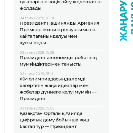
туыстарына көңіл айту жеделхатын
жолдады
04 тамыз 2026, 18:01
Президент Пашинянды Армения
Премьер-министрі лауазымына
қайта тағайындалуымен
құттықтады
03 тамыз 2026, 15:28
Президент автономды роботтың
мүмкіндіктерімен танысты
03 тамыз 2026, 15:11
ЖИ олимпиадасында әлемді
өзгертетін жаңа идеялар мен
жобалар дүниеге келуі мүмкін —
Президент
03 тамыз 2026, 15:05
Қазақстан Орталық Азияда
цифрлық даму бойынша көш
бастап тұр — Президент