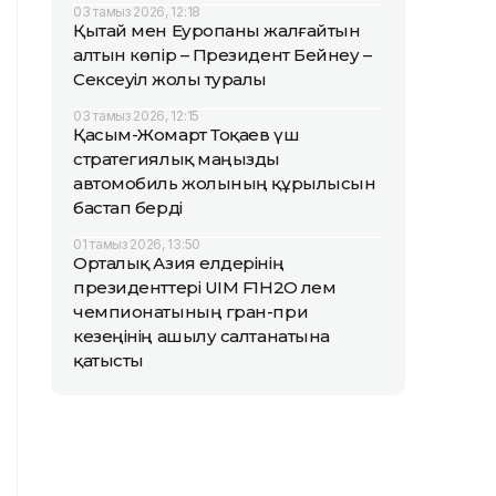
03 тамыз 2026, 12:18
Қытай мен Еуропаны жалғайтын
алтын көпір – Президент Бейнеу –
Сексеуіл жолы туралы
03 тамыз 2026, 12:15
Қасым-Жомарт Тоқаев үш
стратегиялық маңызды
автомобиль жолының құрылысын
бастап берді
01 тамыз 2026, 13:50
Орталық Азия елдерінің
президенттері UIM F1H2O әлем
чемпионатының гран-при
кезеңінің ашылу салтанатына
қатысты