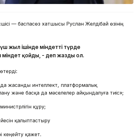
сшісі — баспасөз хатшысы Руслан Желдібай өзінің
үш жыл ішінде міндетті түрде
міндет қойды, - деп жазды ол.
өтерді:
аңда жасанды интеллект, платформалық
ану және басқа да мәселелер айқындалуға тиіс»;
инистрлігін құру;
йесін қалыптастыру
і кеңейту қажет.