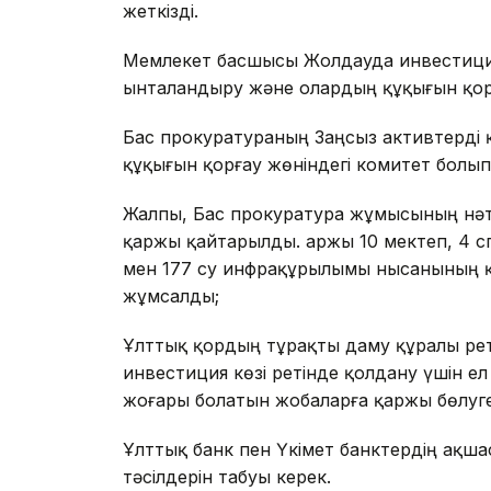
жеткізді.
Мемлекет басшысы Жолдауда инвестиция
ынталандыру және олардың құқығын қор
Бас прокуратураның Заңсыз активтерді 
құқығын қорғау жөніндегі комитет болып 
Жалпы, Бас прокуратура жұмысының нәт
қаржы қайтарылды. Қаржы 10 мектеп, 4 с
мен 177 су инфрақұрылымы нысанының
жұмсалды;
Ұлттық қордың тұрақты даму құралы рет
инвестиция көзі ретінде қолдану үшін ел
жоғары болатын жобаларға қаржы бөлуг
Ұлттық банк пен Үкімет банктердің ақш
тәсілдерін табуы керек.