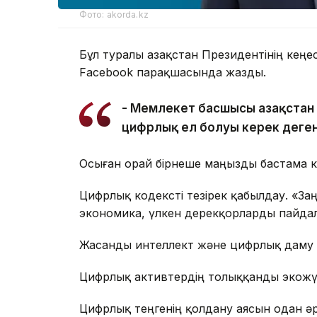
Фото: akorda.kz
Бұл туралы Қазақстан Президентінің кеңе
Facebook парақшасында жазды.
- Мемлекет басшысы Қазақстан 
цифрлық ел болуы керек деген 
Осыған орай бірнеше маңызды бастама к
Цифрлық кодексті тезірек қабылдау. «З
экономика, үлкен дерекқорларды пайдал
Жасанды интеллект және цифрлық даму м
Цифрлық активтердің толыққанды экожү
Цифрлық теңгенің қолдану аясын одан әр