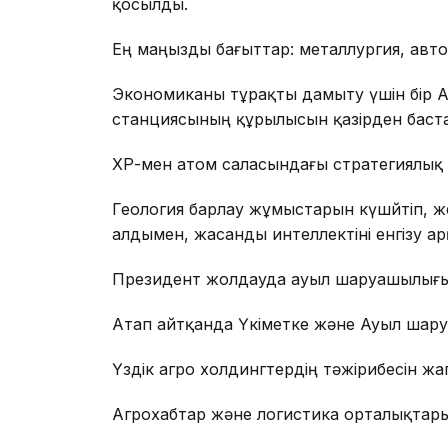
қосылды.
Ең маңызды бағыттар: металлургия, автокө
Экономиканы тұрақты дамыту үшін бір АЭС 
станциясының құрылысын қазірден баста
ҚХР-мен атом саласындағы стратегиялық с
Геология барлау жұмыстарын күшйтіп, же
алдымен, жасанды интеллектіні енгізу 
Президент жолдауда ауыл шаруашылығы
Атап айтқанда Үкіметке және Ауыл шару
Үздік агро холдингтердің тәжірибесін жа
Агрохабтар және логистика орталықтар