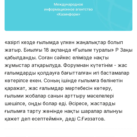
«Қазіргі кезде ғылымда үлкен жаңалықтар болып
жатыр. Биылғы 18 ақпанда «Ғылым туралы» ҚР Заңы
қабылданды. Соған сәйкес елімізде нақты
жұмыстар атқарылуда. Форумнан күтетінім - жас
ғалымдарды қолдауға бағытталған игі бастамалар
көтерілсе екен. Соның ішінде ғылымға бөлінетін
қаражат, жас ғалымдар мәртебесін көтеру,
ғылыми жобалар санын арттыру мәселелері
шешілсе, оңды болар еді. Әсіресе, жастарды
ғылымға тарту жөнінде нақты шаралар алынуы
қажет деп есептеймін», деді С.Ғиззатов.