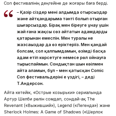
Con фестивалінің деңгейіне де жоғары баға берді.
– Қазір сіздер менің алдымда отырсыздар
және айтқандарыма тәнті болып отырған
шығарсыздар. Бірақ мен біреуге ұнау үшін
жай ғана жақсы сөз айтатын адамдардың
қатарынан емеспін. Мен туралы не
жазсаңыздар да өз еріктеріңіз. Мен қандай
болсам, сол қалпымдамын, өзімді басқа
адам етіп көрсетуге немесе рөл ойнауға
тырыспаймын. Сондықтан шын көңілмен
айта аламын, бұл – мен қатысқан Comic
Con фестивальдерінің ең үздігі, – деді
Т.Андерсон.
Айта кетейік, «Острые козырьки» сериалында
Артур Шелби рөлін сомдап, сондай-ақ The
Revenant («Выживший»), Legend («Легенда») және
Sherlock Holmes: A Game of Shadows («Шерлок