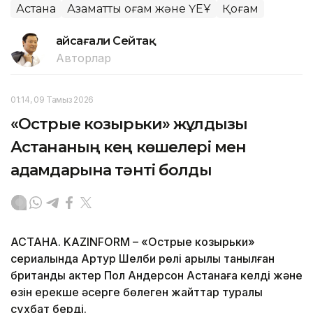
Астана
Азаматтық қоғам және ҮЕҰ
Қоғам
Ғайсағали Сейтақ
Авторлар
01:14, 09 Тамыз 2026
«Острые козырьки» жұлдызы
Астананың кең көшелері мен
адамдарына тәнті болды
АСТАНА. KAZINFORM – «Острые козырьки»
сериалында Артур Шелби рөлі арқылы танылған
британдық актер Пол Андерсон Астанаға келді және
өзін ерекше әсерге бөлеген жайттар туралы
сұхбат берді.