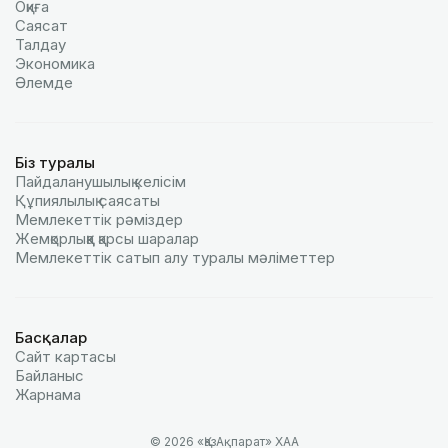
Оқиға
Саясат
Талдау
Экономика
Әлемде
Біз туралы
Пайдаланушылық келiciм
Құпиялылық саясаты
Мемлекеттік рәміздер
Жемқорлыққа қарсы шаралар
Мемлекеттік сатып алу туралы мәлiметтер
Басқалар
Сайт картасы
Байланыс
Жарнама
© 2026 «ҚазАқпарат» ХАА