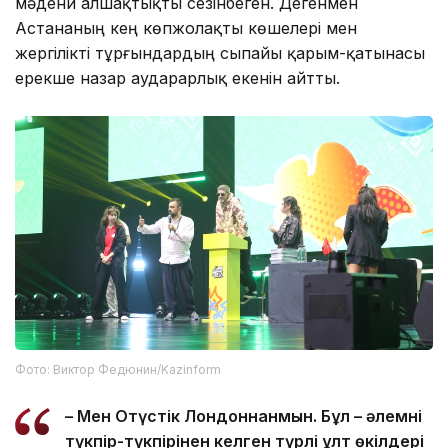
мәдени алшақтықты сезінбеген. Дегенмен
Астананың кең көпжолақты көшелері мен
жергілікті тұрғындардың сыпайы қарым-қатынасы
ерекше назар аударарлық екенін айтты.
Фото: Виктор Федюнин/Kazinform
– Мен Оңтүстік Лондоннанмын. Бұл – әлемнің
түкпір-түкпірінен келген түрлі ұлт өкілдері