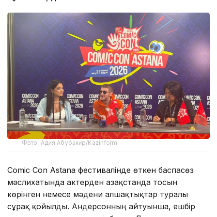
Фото: Адия Абубакир/Kazinform
Comic Con Astana фестивалінде өткен баспасөз
мәслихатында актерден Қазақстанда тосын
көрінген немесе мәдени алшақтықтар туралы
сұрақ қойылды. Андерсонның айтуынша, ешбір