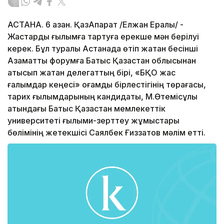
АСТАНА. 6 қазан. ҚазАқпарат /Елжан Ералы/ -
Жастарды ғылымға тартуға ерекше мән берілуі
керек. Бұл туралы Астанада өтіп жатқан бесінші
Азаматтық форумға Батыс Қазақстан облысынан
қатысып жатқан делегаттың бірі, «БҚО жас
ғалымдар кеңесі» қоғамдық бірлестігінің төрағасы,
тарих ғылымдарының кандидаты, М.Өтемісұлы
атындағы Батыс Қазақстан мемлекеттік
университеті ғылыми-зерттеу жұмыстары
бөлімінің жетекшісі Саялбек Ғиззатов мәлім етті.