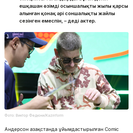
ешқашан өзімді осыншалықты жылы қарсы
алынған қонақ әрі соншалықты жайлы
сезінген емеспін, – деді актер.
Фото: Виктор Федюни/Kazinform
Андерсон Қазақстанда ұйымдастырылған Comic