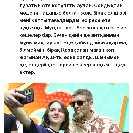
тұратын өте көпұлтты аудан. Сондықтан
мәдени таңданыс болған жоқ. Бірақ елдің өзі
мені қатты таңғалдырды, әсіресе өте
ауқымды. Мұнда төрт-бес жолақты өте кең
көшелер бар. Бұған дейін де айтқанмын:
мұны мақтау ретінде қабылдайсыздар ма,
білмеймін, бірақ Қазақстан маған көп
жағынан АҚШ-ты еске салды. Шынымен
де, елдеріңізден ерекше әсер алдым, – деді
актер.