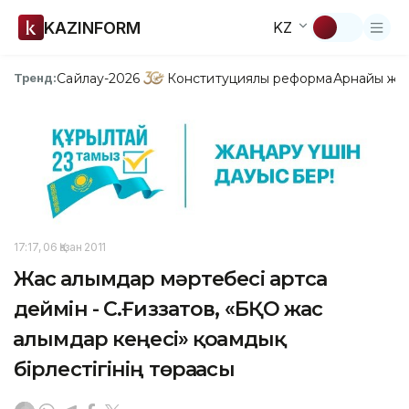
KAZINFORM
KZ
Сайлау-2026
Конституциялық реформа
Арнайы жо
Тренд:
17:17, 06 Қазан 2011
Жас ғалымдар мәртебесі артса
деймін - С.Ғиззатов, «БҚО жас
ғалымдар кеңесі» қоғамдық
бірлестігінің төрағасы