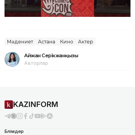
Мәдениет
Астана
Кино
Актер
Айжан Серікжанқызы
Авторлар
KAZINFORM
Бөлімдер