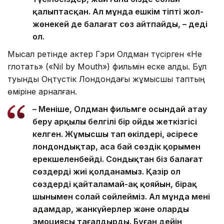
қалыптасқан. Ал мұнда ешкім тіпті жол-
жөнекей де балағат сөз айтпайды, – деді
ол.
Мысал ретінде актер Гэри Олдман түсірген «Не
глотать» («Nil by Mouth») фильмін еске алды. Бұл
туынды Оңтүстік Лондондағы жұмысшы таптың
өміріне арналған.
– Меніңше, Олдман фильмге осындай атау
беру арқылы белгілі бір ойды жеткізгісі
келген. Жұмысшы тап өкілдері, әсіресе
лондондықтар, аса бай сөздік қорымен
ерекшеленбейді. Сондықтан біз балағат
сөздерді жиі қолданамыз. Қазір ол
сөздерді қайталамай-ақ қояйын, бірақ
шынымен солай сөйлейміз. Ал мұнда мені
адамдар, жанкүйерлер және олардың
эмоциясы таңғалдырды. Бұған дейін