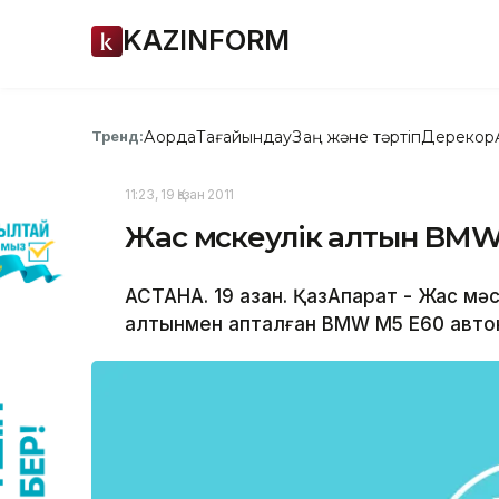
KAZINFORM
Ақорда
Тағайындау
Заң және тәртіп
Дерекқор
Тренд:
11:23, 19 Қазан 2011
Жас мәскеулік алтын BM
АСТАНА. 19 қазан. ҚазАқпарат - Жас 
алтынмен апталған BMW M5 E60 авток