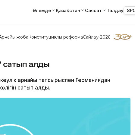
Әлемде
Қазақстан
Саясат
Талдау
SP
Арнайы жоба
Конституциялық реформа
Сайлау-2026
W сатып алды
мәскеулік арнайы тапсырыспен Германиядан
өлігін сатып алды.