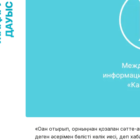
«Оған отырып, орныңнан қозғалған сәтте-а
деген әсерімен бөлісті көлік иесі, деп х