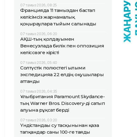
07 тамыз 2026, 08:25
Францияда 11 тамыздан бастап
келісімсіз жарнамалық
қоңырауларға тыйым салынады
07 тамыз 2026, 06:20
АҚШ-тың қолдауымен
Венесуэлада билік пен оппозиция
келіссөзге кірісті
07 тамыз 2026, 05:40
Солтүстік полюстегі ғылыми
экспедицияға 22 елдің оқушылары
аттанды
07 тамыз 2026, 04:35
Ұлыбритания Paramount Skydance-
тың Warner Bros. Discovery-ді сатып
алуына рұқсат берді
07 тамыз 2026, 03:20
Үндістандағы су тасқынынан қаза
тапқандар саны 100-ге таяды