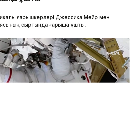
икалық ғарышкерлері Джессика Мейр мен
иясының сыртында ғарышқа ұшты.