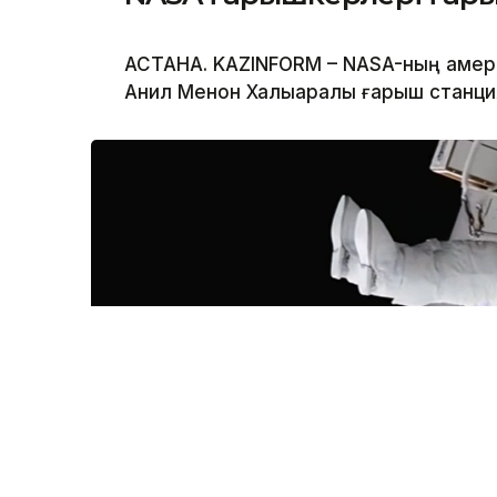
АСТАНА. KAZINFORM – NASA-ның амер
Анил Менон Халықаралық ғарыш станц