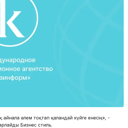
қ айнала әлем тоқтап қалғандай күйге енесің», -
абарлайды Бизнес стиль.