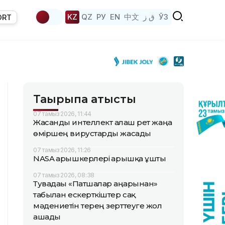
KZ
QZ
РУ
EN
中文
ق ز
ЎЗ
ORT
Тақырыпқа қатысты
07 тамыз 2026, 11:44
Жасанды интеллект алғаш рет жаңа
өміршең вирустарды жасады
07 тамыз 2026, 11:26
NASA ғарышкерлері ғарышқа ұшты
07 тамыз 2026, 08:38
Тувадағы «Патшалар аңғарынан»
табылған ескерткіштер сақ
мәдениетін терең зерттеуге жол
ашады