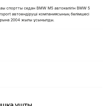
ағы спортты седан BMW М5 автокөлігін BMW 5
rsport автоөндіруші компаниясының бөлімшесі
зарына 2004 жылы ұсынылды.
ышқа ұшты