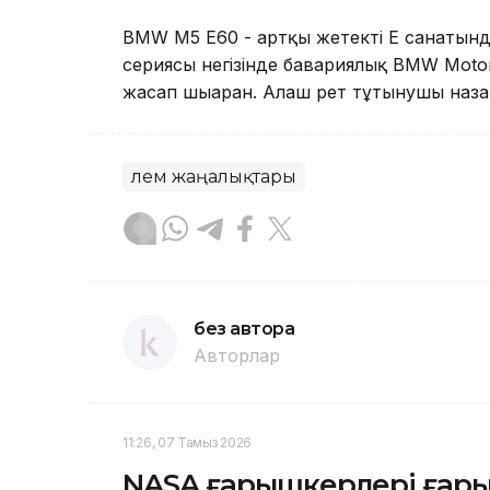
BMW M5 E60 - артқы жетекті Е санатынд
сериясы негізінде бавариялық BMW Moto
жасап шығарған. Алғаш рет тұтынушы на
Әлем жаңалықтары
без автора
Авторлар
11:26, 07 Тамыз 2026
NASA ғарышкерлері ғар