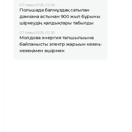
07 тамыз 2026, 02:40
Польшада балмұздақ сатылған
дәмхана астынан 900 жыл бұрынғы
шіркеудің қалдықтары табылды
07 тамыз 2026, 02:20
Молдова энергия тапшылығына
байланысты электр жарығын кезең-
кезеңімен өшірмек