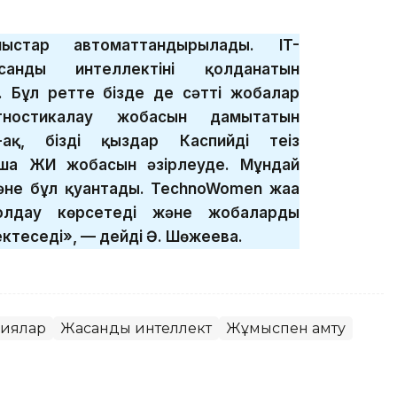
мыстар автоматтандырылады. IT-
санды интеллектіні қолданатын
. Бұл ретте бізде де сәтті жобалар
остикалау жобасын дамытатын
қ, біздің қыздар Каспийдің теңіз
нша ЖИ жобасын әзірлеуде. Мұндай
және бұл қуантады. TechnoWomen жаңа
қолдау көрсетеді және жобаларды
ктеседі», — дейді Ә. Шөжеева.
гиялар
Жасанды интеллект
Жұмыспен қамту