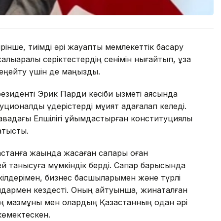
ірінше, тиімді әрі жауапты мемлекеттік басқару
лықаралық серіктестердің сенімін нығайтып, ұзақ
кеңейту үшін де маңызды.
езиденті Эрик Парди кәсіби қызметі аясында
ионалдық үдерістерді мұқият қадағалап келеді.
авадағы Елшілігі ұйымдастырған конституциялық
атысты.
ақстанға жақында жасаған сапары оған
й танысуға мүмкіндік берді. Сапар барысында
ілдерімен, бизнес басшыларымен және түрлі
дармен кездесті. Оның айтуынша, жинақталған
ың мазмұны мен олардың Қазақстанның одан әрі
көмектескен.