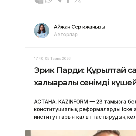
Айжан Серікжанқызы
Авторлар
17:40, 05 Тамыз 2026
Эрик Парди: Құрылтай са
халықаралық сенімді күше
АСТАНА. KAZINFORM — 23 тамызға бел
конституциялық реформаларды іске а
институттарын қалыптастырудың кел