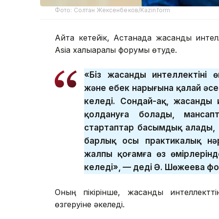
Фото: Солтан Жексенбеков/Kazinform
Айта кетейік, Астанада жасанды интел
Asia халықаралық форумы өтуде.
«Біз жасанды интеллектінің ө
және еңбек нарығына қалай әс
келеді. Сондай-ақ, жасанды 
қолдануға болады, мансап
стартаптар басымдық алады,
барлық осы практикалық нәр
жалпы қоғамға өз өмірлерінд
келеді», — деді Ә. Шөжеева ф
Оның пікірінше, жасанды интеллектт
өзгеруіне әкеледі.