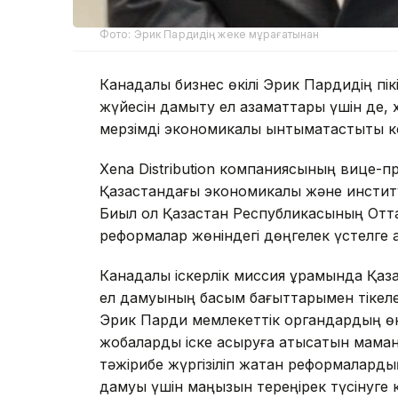
Фото: Эрик Пардидің жеке мұрағатынан
Канадалық бизнес өкілі Эрик Пардидің пік
жүйесін дамыту ел азаматтары үшін де, ха
мерзімді экономикалық ынтымақтастықты 
Xena Distribution компаниясының вице-пр
Қазақстандағы экономикалық және институц
Биыл ол Қазақстан Республикасының Отт
реформалар жөніндегі дөңгелек үстелге қ
Канадалық іскерлік миссия құрамында Қаз
ел дамуының басым бағыттарымен тікеле
Эрик Парди мемлекеттік органдардың өк
жобаларды іске асыруға қатысатын маман
тәжірибе жүргізіліп жатқан реформалард
дамуы үшін маңызын тереңірек түсінуге 