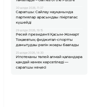
30 шілде 2026, 11:37
Сарапшы: Сайлау науқанында
партиялар арасындағы пікірталас
күшейді
29 шілде 2026, 19:15
Ресей президенті Қасым-Жомарт
Тоқаевтың фиджитал-спортты
дамытудағы рөлін жоғары бағалады
25 шілде 2026, 14:30
Ипотеканы төлей алмай қалғандарға
қандай көмек көрсетіледі —
сарапшы кеңесі