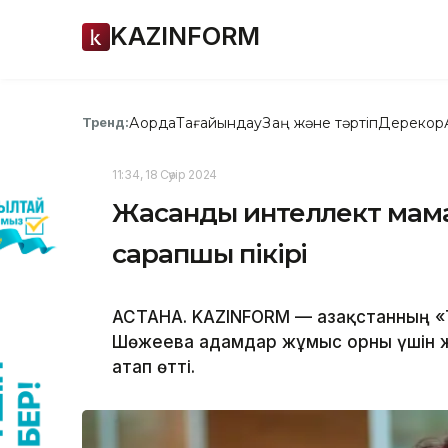
KAZINFORM
Ақорда
Тағайындау
Заң және тәртіп
Дерекқор
Тренд:
11:34, 18 Сәуір 2024
Жасанды интеллект маман
сарапшы пікірі
АСТАНА. KAZINFORM — Қазақстанның 
Шөжеева адамдар жұмыс орны үшін ж
атап өтті.