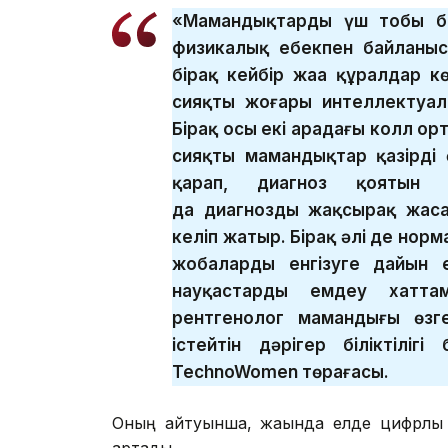
«Мамандықтардың үш тобы ба
физикалық еңбекпен байланы
бірақ кейбір жаңа құралдар 
сияқты жоғары интеллектуал
Бірақ осы екі арадағы колл о
сияқты мамандықтар қазірдің 
қарап, диагноз қоятын р
да диагнозды жақсырақ жас
келіп жатыр. Бірақ әлі де норм
жобаларды енгізуге дайын 
науқастарды емдеу хаттам
рентгенолог мамандығы өзг
істейтін дәрігер біліктілі
TechnoWomen төрағасы.
Оның айтуынша, жақында елде цифрлық қ