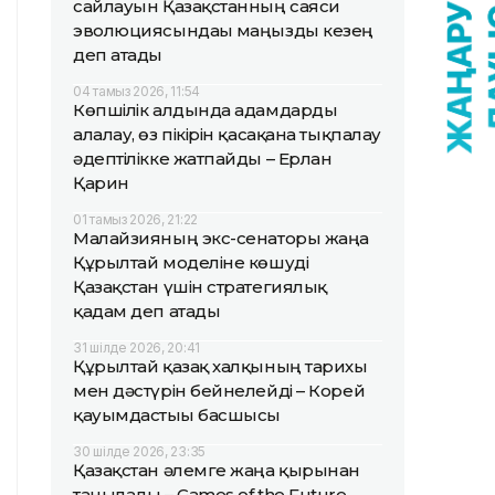
сайлауын Қазақстанның саяси
эволюциясындағы маңызды кезең
деп атады
04 тамыз 2026, 11:54
Көпшілік алдында адамдарды
алалау, өз пікірін қасақана тықпалау
әдептілікке жатпайды – Ерлан
Қарин
01 тамыз 2026, 21:22
Малайзияның экс-сенаторы жаңа
Құрылтай моделіне көшуді
Қазақстан үшін стратегиялық
қадам деп атады
31 шілде 2026, 20:41
Құрылтай қазақ халқының тарихы
мен дәстүрін бейнелейді – Корей
қауымдастығы басшысы
30 шілде 2026, 23:35
Қазақстан әлемге жаңа қырынан
танылады – Games of the Future