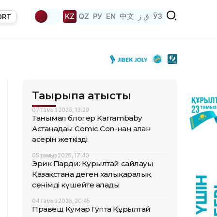
KZ
QZ
РУ
EN
中文
ق ز
ЎЗ
ORT
Тақырыпқа қатысты
07 тамыз 2026, 13:29
Танымал блогер Karrambaby
Астанадағы Comic Con-нан алған
әсерін жеткізді
05 тамыз 2026, 17:40
Эрик Парди: Құрылтай сайлауы
Қазақстанға деген халықаралық
сенімді күшейте алады
04 тамыз 2026, 20:45
Правеш Кумар Гупта Құрылтай