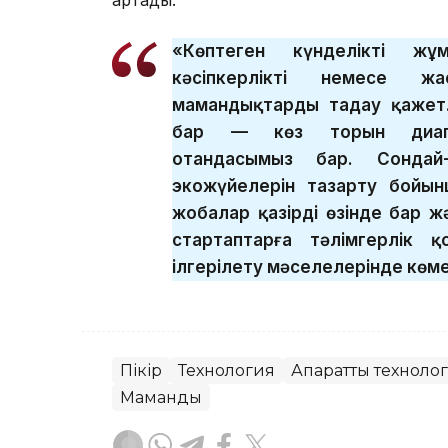
артады.
«Көптеген күнделікті жұ
кәсіпкерлікті немесе жа
мамандықтарды таңдау қажет
бар — көз торын диагн
отандасымыз бар. Сондай-а
экожүйелерін тазарту бойы
жобалар қазірдің өзінде бар 
стартаптарға тәлімгерлік 
ілгерілету мәселелерінде көме
Пікір
Технология
Ақпараттық техноло
Мамандық