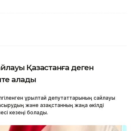
йлауы Қазақстанға деген
йте алады
гіленген Құрылтай депутаттарының сайлауы
сырудың және Қазақстанның жаңа өкілді
есі кезеңі болады.