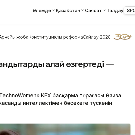
Әлемде
Қазақстан
Саясат
Талдау
SP
Арнайы жоба
Конституциялық реформа
Сайлау-2026
дықтарды қалай өзгертеді —
«TechnoWomen» КЕҰ басқарма төрағасы Әзиза
асанды интеллектімен бәсекеге түскенін