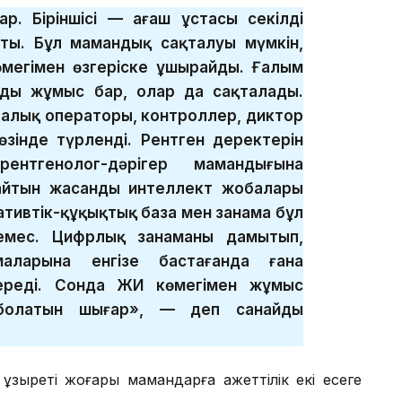
р. Біріншісі — ағаш ұстасы секілді
сты. Бұл мамандық сақталуы мүмкін,
көмегімен өзгеріске ұшырайды. Ғалым
ды жұмыс бар, олар да сақталады.
рталық операторы, контроллер, диктор
өзінде түрленді. Рентген деректерін
ентгенолог-дәрігер мамандығына
айтын жасанды интеллект жобалары
ативтік-құқықтық база мен заңнама бұл
емес. Цифрлық заңнаманы дамытып,
аларына енгізе бастағанда ғана
ереді. Сонда ЖИ көмегімен жұмыс
гі болатын шығар», — деп санайды
ұзыреті жоғары мамандарға қажеттілік екі есеге