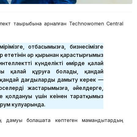
лект тақырыбына арналған Technowomen Central
мірімізге, отбасымызға, бизнесімізге
ер ететінін әр қырынан қарастырғымыз
интеллектті күнделікті өмірде қалай
ты қалай құруға болады, қандай
 қандай дағдыларды дамыту керек —
селерді жастарымызға, әйелдерге,
е қолдануы үшін кеңінен таратқымыз
орум кулуарында.
ің дамуы болашақта көптеген мамандықтардың