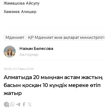
Жамашова Айсулу
Хамзеев Алишер
Мәдениет
ҚР Мәдениет және ақпарат министрлігі
Назым Бөлесова
Авторлар
08:40, 03 Тамыз 2026
Алматыда 20 мыңнан астам жастың
басын қосқан 10 күндік мереке өтіп
жатыр