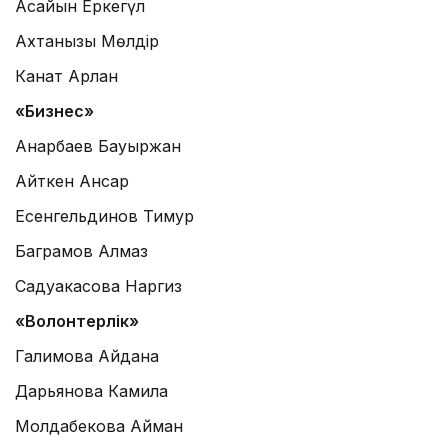
Асайын Еркегүл
Ахтанқызы Мөлдір
Канат Арлан
«Бизнес»
Анарбаев Бауыржан
Айткен Ансар
Есенгельдинов Тимур
Баграмов Алмаз
Садуакасова Наргиз
«Волонтерлік»
Галимова Айдана
Дарьянова Камила
Молдабекова Айман