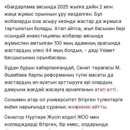
«Бағдарлама аясында 2025 жылға дейін 2 млн
жаңа жұмыс орыннын құру көзделген. Бұл
жобаларды іске асыру кезінде жастар да жұмысқа
тартылатын болады. Атап айтсақ, жыл басынан бері
осындай инвестициялық жобалар аясында
жұмыспен қамтылған 100 мың адамның арасында
жастардың үлесі 44 мың болды», - деді Үкімет
басшысының орынбасары.
Бұдан бұрын хабарланғандай, Сенат төрағасы М.
Әшімбаев барлық реформаның түпкі мақсаты да
жастардың әл-ауқатын арттыруға әрі олардың
дамуына жағдай жасауға арналғанын
атап өтті
.
Сонымен қатар ол университет бітірген түлектерге
еңбек нарығында сұраныс
жоқ екенін айтты.
Сенатор Нұртөре Жүсіп елдегі ЖОО мен
колледждерді бітірген, бір емес, қолдарында