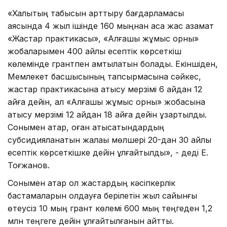
«Халықтың табысын арттыру бағдарламасы
аясында 4 жыл ішінде 160 мыңнан аса жас азамат
«Жастар практикасы», «Алғашқы жұмыс орны»
жобаларымен 400 айлық есептік көрсеткіш
көлемінде грантпен қамтылатын болады. Екіншіден,
Мемлекет басшысының тапсырмасына сәйкес,
жастар практикасына қатысу мерзімі 6 айдан 12
айға дейін, ал «Алғашқы жұмыс орны» жобасына
қатысу мерзімі 12 айдан 18 айға дейін ұзартылды.
Сонымен қатар, оған қатысатындардың
субсидияланатын жалақы мөлшері 20-дан 30 айлық
есептік көрсеткішке дейін ұлғайтылды», - деді Е.
Тоғжанов.
Сонымен қатар ол жастардың кәсіпкерлік
бастамаларын қолдауға берілетін жыл сайынғы
өтеусіз 10 мың грант көлемі 600 мың теңгеден 1,2
млн теңгеге дейін ұлғайтылғанын айтты.