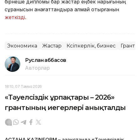
бірнеше дипломы бар жастар еңбек нарығының
сұранысын қанағаттандыра алмай отырғанын
жеткізді.
Экономика
Жастар
Кәсіпкерлік, бизнес
Грант
Руслан Ғаббасов
Авторлар
18:10, 07 Тамыз 2026
«Тәуелсіздік ұрпақтары – 2026»
грантының иегерлері анықталды
АСТАНА.KAZINFORM – Қазақстанда «Тәуелсіздік