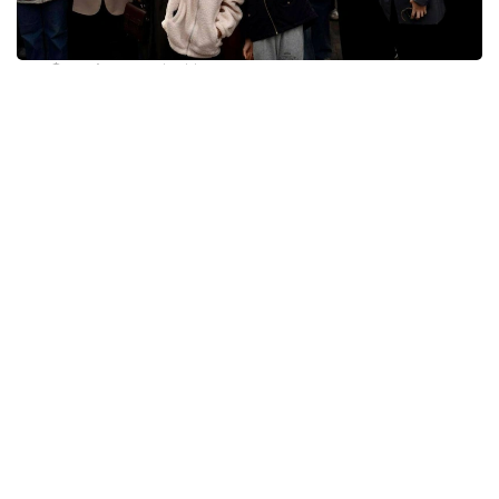
Фото: Алматы әкімдігі
Алматы қаласы Жастар саясаты басқармасының
ұйымдастыруымен өтіп жатқан фестиваль бүгінде
қала жастарын біріктіретін ең ірі алаңдардың біріне
айналған. Биылғы ALMA LOVE «Қала сенен
басталады» тұжырымдамасымен өтуде. Бұл идея
жастардың қаланың дамуына, қоғамдық өмірге және
оң өзгерістерге бастамашы болатын негізгі күш
екенін айқындайды.
Алматы қаласы Жастар саясаты басқармасының
басшысы Азиз Қажденбектің айтуынша, фестиваль
мемлекеттік жастар саясатының негізгі
басымдықтарына толық сәйкес келеді және
Мемлекет басшысы айқындаған құндылықтарды