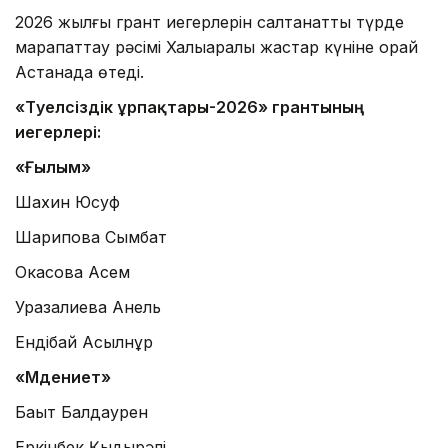
2026 жылғы грант иегерлерін салтанатты түрде
марапаттау рәсімі Халықаралық жастар күніне орай
Астанада өтеді.
«Тәуелсіздік ұрпақтары-2026» грантының
иегерлері:
«Ғылым»
Шахин Юсуф
Шарипова Сымбат
Окасова Асем
Уразалиева Анель
Ендібай Асылнұр
«Мәдениет»
Бақыт Балдаурен
Еркінбек Қыдырәлі