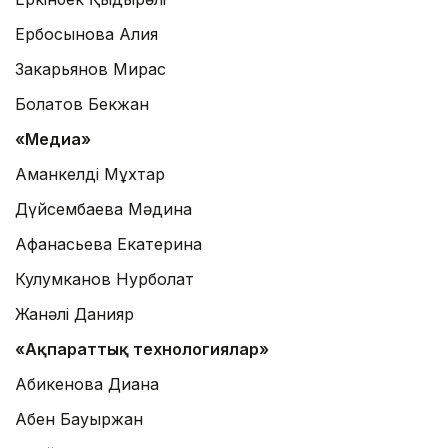
Ербосынова Алия
Закарьянов Мирас
Болатов Бекжан
«Медиа»
Аманкелді Мұхтар
Дүйсембаева Мәдина
Афанасьева Екатерина
Кулумканов Нурболат
Жанәлі Данияр
«Ақпараттық технологиялар»
Абикенова Диана
Абен Бауыржан