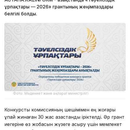
ұрпақтары — 2026» грантының жеңімпаздары
белгілі болды.
Фото: Мәдениет және ақпарат министрлігі
Конкурстық комиссияның шешімімен ең жоғары
ұпай жинаған 30 жас қазақстандық іріктелді. Әр грант
иегеріне өз жобасын жүзеге асыру үшін мемлекет