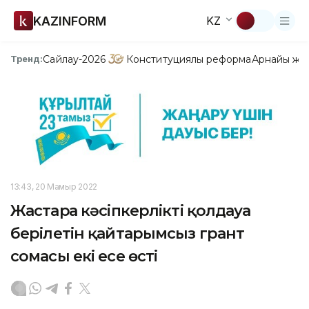
KAZINFORM
KZ
Сайлау-2026
Конституциялық реформа
Арнайы жо
Тренд:
13:43, 20 Мамыр 2022
Жастарға кәсіпкерлікті қолдауға
берілетін қайтарымсыз грант
сомасы екі есе өсті