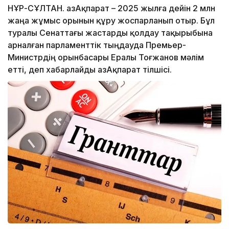
НҰР-СҰЛТАН. ҚазАқпарат – 2025 жылға дейін 2 млн
жаңа жұмыс орынын құру жоспарланып отыр. Бұл
туралы Сенаттағы жастарды қолдау тақырыбына
арналған парламенттік тыңдауда Премьер-
Министрдің орынбасары Ералы Тоғжанов мәлім
етті, деп хабарлайды ҚазАқпарат тілшісі.