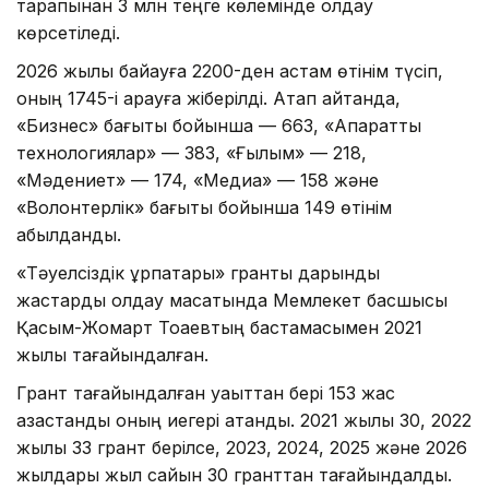
тарапынан 3 млн теңге көлемінде қолдау
көрсетіледі.
2026 жылы байқауға 2200-ден астам өтінім түсіп,
оның 1745-і қарауға жіберілді. Атап айтқанда,
«Бизнес» бағыты бойынша — 663, «Ақпараттық
технологиялар» — 383, «Ғылым» — 218,
«Мәдениет» — 174, «Медиа» — 158 және
«Волонтерлік» бағыты бойынша 149 өтінім
қабылданды.
«Тәуелсіздік ұрпақтары» гранты дарынды
жастарды қолдау мақсатында Мемлекет басшысы
Қасым-Жомарт Тоқаевтың бастамасымен 2021
жылы тағайындалған.
Грант тағайындалған уақыттан бері 153 жас
қазақстандық оның иегері атанды. 2021 жылы 30, 2022
жылы 33 грант берілсе, 2023, 2024, 2025 және 2026
жылдары жыл сайын 30 гранттан тағайындалды.