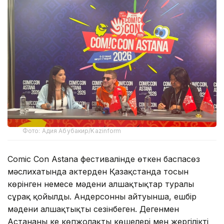
Фото: Адия Абубакир/Kazinform
Comic Con Astana фестивалінде өткен баспасөз
мәслихатында актерден Қазақстанда тосын
көрінген немесе мәдени алшақтықтар туралы
сұрақ қойылды. Андерсонның айтуынша, ешбір
мәдени алшақтықты сезінбеген. Дегенмен
Астананың кең көпжолақты көшелері мен жергілікті