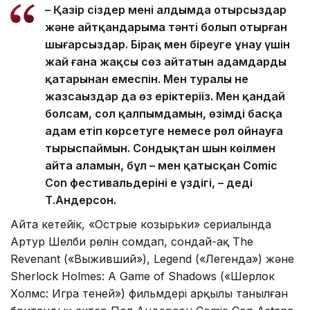
– Қазір сіздер менің алдымда отырсыздар
және айтқандарыма тәнті болып отырған
шығарсыздар. Бірақ мен біреуге ұнау үшін
жай ғана жақсы сөз айтатын адамдардың
қатарынан емеспін. Мен туралы не
жазсаңыздар да өз еріктеріңіз. Мен қандай
болсам, сол қалпымдамын, өзімді басқа
адам етіп көрсетуге немесе рөл ойнауға
тырыспаймын. Сондықтан шын көңілмен
айта аламын, бұл – мен қатысқан Comic
Con фестивальдерінің ең үздігі, – деді
Т.Андерсон.
Айта кетейік, «Острые козырьки» сериалында
Артур Шелби рөлін сомдап, сондай-ақ The
Revenant («Выживший»), Legend («Легенда») және
Sherlock Holmes: A Game of Shadows («Шерлок
Холмс: Игра теней») фильмдері арқылы танылған