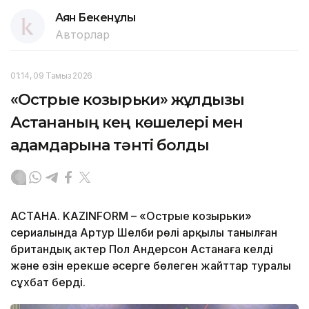
Аян Бекенұлы
Авторлар
01:14, 09 Тамыз 2026
«Острые козырьки» жұлдызы
Астананың кең көшелері мен
адамдарына тәнті болды
АСТАНА. KAZINFORM – «Острые козырьки»
сериалында Артур Шелби рөлі арқылы танылған
британдық актер Пол Андерсон Астанаға келді
және өзін ерекше әсерге бөлеген жайттар туралы
сұхбат берді.