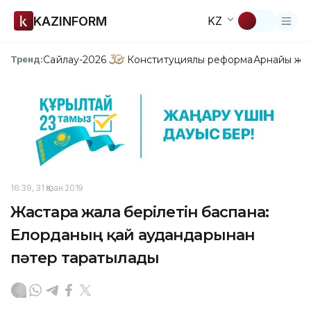
KAZINFORM
KZ
Сайлау-2026
Конституциялық реформа
Арнайы жо
Тренд:
16:39, 31 Қазан 2019
Жастарға жалға берілетін баспана:
Елорданың қай аудандарынан
пәтер таратылады