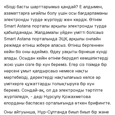
«Біздің басты шарттарымыз қандай? Ең алдымен,
азаматтарға ыңғайлы болу үшін осы бағдарламаны
электронды түрде жүргізуді жөн көрдік. Өтінім
Smart Astana порталы арқылы электронды түрде
қабылданады. Жалдамалы үйден үмітті болсаңыз
Smart Astana порталында ЭЦҚ арқылы онлайн
режімде өтініш жібере аласыз. Өтініш бергеннен
кейін біз оны өңдейміз. Өңдеу уақыты бірнеше күнді
алады. Осыдан кейін өтінім берудегі кемшіліктерді
жою үшін сізге бір күн береміз. Егер сіз тізімде бір
нәрсені ұмыт қалдырсаңыз немесе нақты
мәртебеңізді, деректерді нақтылағыңыз келсе әр
үміткерге құжаттарды толықтыруға бір күн
береміз. Сондай-ақ, ол да электронды тәртіпте
жүргізіледі», - деді Нұрсұлу Қожахметова
елорданың баспасөз орталығында өткен брифингте.
Оның айтуынша, Нұр-Сұлтанда биыл биыл бір және