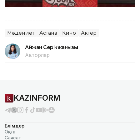
Мәдениет
Астана
Кино
Актер
Айжан Серікжанқызы
Авторлар
KAZINFORM
Бөлімдер
Оқиға
Саясат