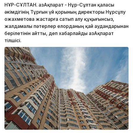
НҰР-СҰЛТАН. ҚазАқпарат - Нұр-Сұлтан қаласы
әкімдігінің Тұрғын үй қорының директоры Нұрсұлу
Қожахметова жастарға сатып алу құқығынсыз,
жалдамалы пәтерлер елорданың қай аудандарынан
берілетінін айтты, деп хабарлайды ҚазАқпарат
тілшісі.