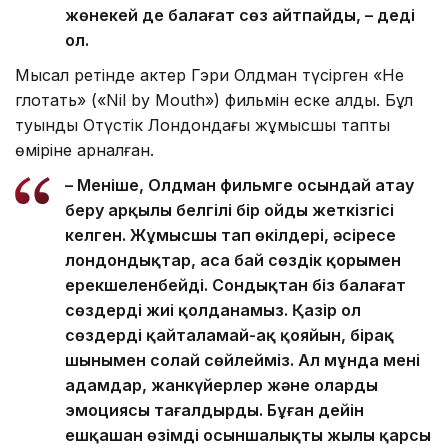
жөнекей де балағат сөз айтпайды, – деді
ол.
Мысал ретінде актер Гэри Олдман түсірген «Не
глотать» («Nil by Mouth») фильмін еске алды. Бұл
туынды Оңтүстік Лондондағы жұмысшы таптың
өміріне арналған.
– Меніңше, Олдман фильмге осындай атау
беру арқылы белгілі бір ойды жеткізгісі
келген. Жұмысшы тап өкілдері, әсіресе
лондондықтар, аса бай сөздік қорымен
ерекшеленбейді. Сондықтан біз балағат
сөздерді жиі қолданамыз. Қазір ол
сөздерді қайталамай-ақ қояйын, бірақ
шынымен солай сөйлейміз. Ал мұнда мені
адамдар, жанкүйерлер және олардың
эмоциясы таңғалдырды. Бұған дейін
ешқашан өзімді осыншалықты жылы қарсы