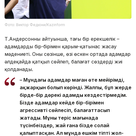
Фото: Виктор Федюни/Kazinform
Т.Андерсонның айтуынша, тағы бір ерекшелік –
адамдардың бір-бірімен қарым-қатынас жасау
мәдениеті. Оның сөзінше, өзі өскен ортада адамдар
әлдеқайда қатқыл сөйлеп, балағат сөздерді жиі
қолданады.
– Мұндағы адамдар маған өте мейірімді,
ақжарқын болып көрінді. Жалпы, бұл жерде
бірде-бір дөрекі адамды кездестірмедім.
Бізде адамдар кейде бір-бірімен
агрессивті сөйлесіп, балағаттасып
жатады. Мұны теріс мағынада
түсінбеңіздер, жай ғана бізде солай
қалыптасқан. Ал мұнда ешкім тіпті жол-