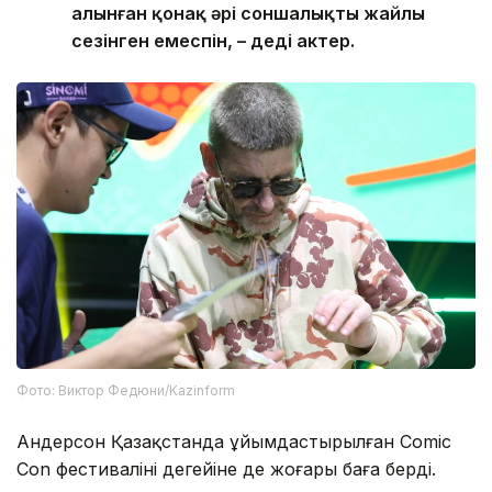
алынған қонақ әрі соншалықты жайлы
сезінген емеспін, – деді актер.
Фото: Виктор Федюни/Kazinform
Андерсон Қазақстанда ұйымдастырылған Comic
Con фестивалінің деңгейіне де жоғары баға берді.