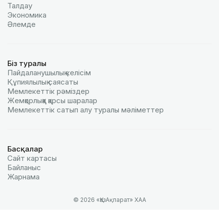
Талдау
Экономика
Әлемде
Біз туралы
Пайдаланушылық келiciм
Құпиялылық саясаты
Мемлекеттік рәміздер
Жемқорлыққа қарсы шаралар
Мемлекеттік сатып алу туралы мәлiметтер
Басқалар
Сайт картасы
Байланыс
Жарнама
© 2026 «ҚазАқпарат» ХАА