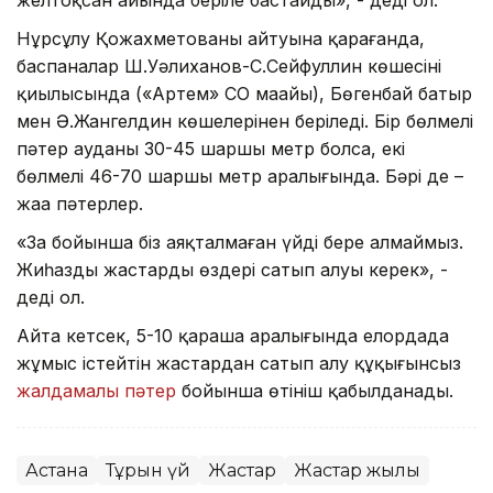
Нұрсұлу Қожахметованың айтуына қарағанда,
баспаналар Ш.Уәлиханов-С.Сейфуллин көшесінің
қиылысында («Артем» СО маңайы), Бөгенбай батыр
мен Ә.Жангелдин көшелерінен беріледі. Бір бөлмелі
пәтер ауданы 30-45 шаршы метр болса, екі
бөлмелі 46-70 шаршы метр аралығында. Бәрі де –
жаңа пәтерлер.
«Заң бойынша біз аяқталмаған үйді бере алмаймыз.
Жиһазды жастарды өздері сатып алуы керек», -
деді ол.
Айта кетсек, 5-10 қараша аралығында елордада
жұмыс істейтін жастардан сатып алу құқығынсыз
жалдамалы пәтер
бойынша өтініш қабылданады.
Астана
Тұрғын үй
Жастар
Жастар жылы