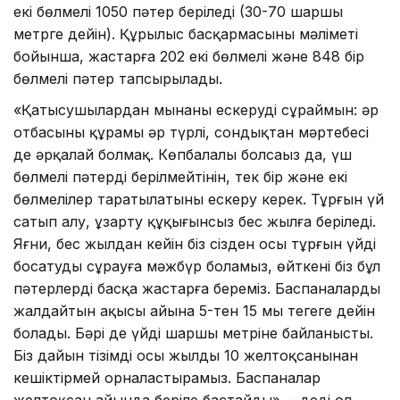
екі бөлмелі 1050 пәтер беріледі (30-70 шаршы
метрге дейін). Құрылыс басқармасының мәліметі
бойынша, жастарға 202 екі бөлмелі және 848 бір
бөлмелі пәтер тапсырылады.
«Қатысушылардан мынаны ескеруді сұраймын: әр
отбасының құрамы әр түрлі, сондықтан мәртебесі
де әрқалай болмақ. Көпбалалы болсаңыз да, үш
бөлмелі пәтердің берілмейтінін, тек бір және екі
бөлмелілер таратылатыны ескеру керек. Тұрғын үй
сатып алу, ұзарту құқығынсыз бес жылға беріледі.
Яғни, бес жылдан кейін біз сізден осы тұрғын үйді
босатуды сұрауға мәжбүр боламыз, өйткені біз бұл
пәтерлерді басқа жастарға береміз. Баспаналардың
жалдайтын ақысы айына 5-тен 15 мың теңгеге дейін
болады. Бәрі де үйдің шаршы метріне байланысты.
Біз дайын тізімді осы жылдың 10 желтоқсанынан
кешіктірмей орналастырамыз. Баспаналар
желтоқсан айында беріле бастайды», - деді ол.