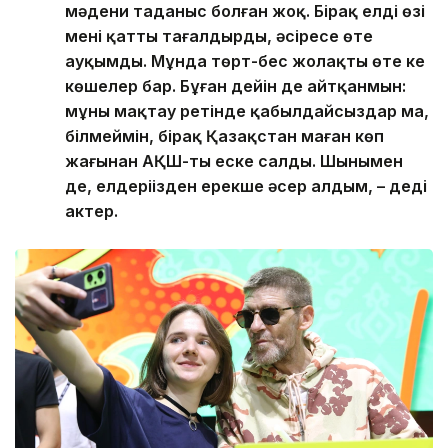
мәдени таңданыс болған жоқ. Бірақ елдің өзі
мені қатты таңғалдырды, әсіресе өте
ауқымды. Мұнда төрт-бес жолақты өте кең
көшелер бар. Бұған дейін де айтқанмын:
мұны мақтау ретінде қабылдайсыздар ма,
білмеймін, бірақ Қазақстан маған көп
жағынан АҚШ-ты еске салды. Шынымен
де, елдеріңізден ерекше әсер алдым, – деді
актер.