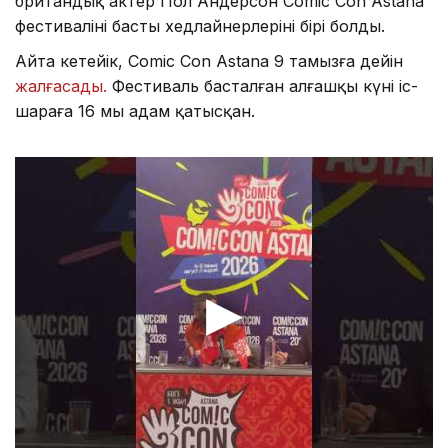
британдық актер Пол Андерсон Comic Con Astana
фестивалінің басты хедлайнерлерінің бірі болды.
Айта кетейік, Comic Con Astana 9 тамызға дейін
жалғасады.
Фестиваль басталған алғашқы күні іс-
шараға 16 мың адам қатысқан.