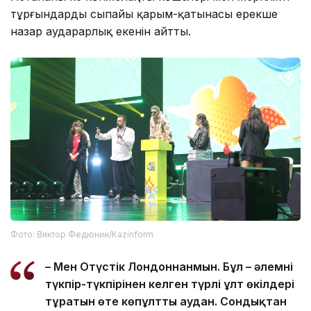
тұрғындардың сыпайы қарым-қатынасы ерекше
назар аударарлық екенін айтты.
Фото: Виктор Федюнин/Kazinform
– Мен Оңтүстік Лондоннанмын. Бұл – әлемнің
түкпір-түкпірінен келген түрлі ұлт өкілдері
тұратын өте көпұлтты аудан. Сондықтан