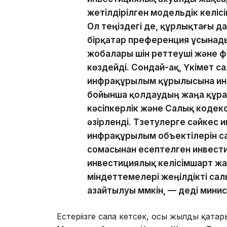
жетілдірілген модельдік келісі
Ол теңіздегі де, құрлықтағы да
бірқатар преференция ұсынады.
жобалары үшін реттеуші және
көздейді. Сондай-ақ, Үкімет 
инфрақұрылым құрылысына ин
бойынша қолдаудың жаңа құралы
кәсіпкерлік және Салық кодекс
әзірленді. Түзетулерге сәйкес 
инфрақұрылым объектілерін с
сомасынан есептелген инвести
инвестициялық келісімшарт ж
міндеттемелері жеңілдікті сал
азайтылуы мүмкін, — деді минис
Естеріңізге сала кетсек, осы жылдың қаңта