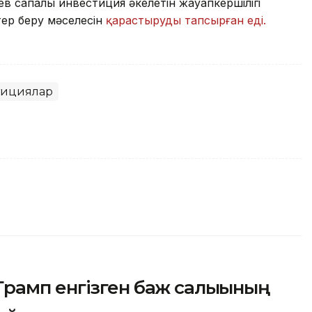
 сапалы инвестиция әкелетін жауапкершілігі
тер беру мәселесін
қарастыруды тапсырған еді.
тициялар
рамп енгізген баж салығының