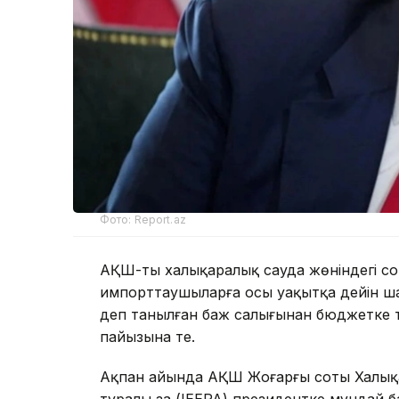
Фото: Report.az
АҚШ-тың халықаралық сауда жөніндегі с
импорттаушыларға осы уақытқа дейін ша
деп танылған баж салығынан бюджетке 
пайызына тең.
Ақпан айында АҚШ Жоғарғы соты Халықа