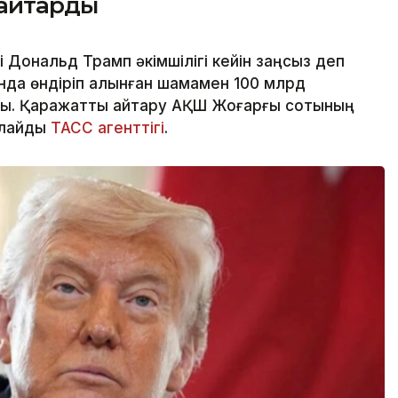
қайтарды
Дональд Трамп әкімшілігі кейін заңсыз деп
нда өндіріп алынған шамамен 100 млрд
ы. Қаражатты қайтару АҚШ Жоғарғы сотының
рлайды
ТАСС агенттігі
.