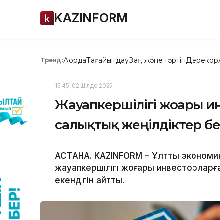
KAZINFORM
Ақорда
Тағайындау
Заң және тәртіп
Дерекқор
Тренд:
15:45, 02 Шілде 2025
Жауапкершілігі жоғары и
салықтық жеңілдіктер б
АСТАНА. KAZINFORM – Ұлттық экономик
жауапкершілігі жоғары инвесторларға 
екендігін айтты.