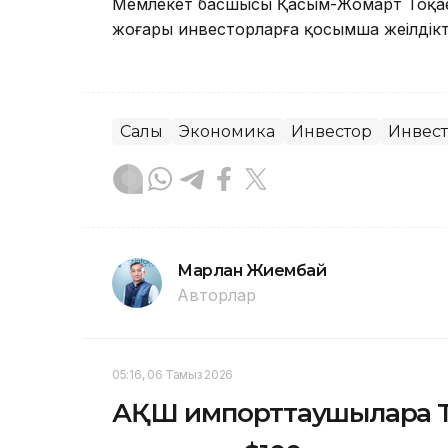
Мемлекет басшысы Қасым-Жомарт Тоқаев
жоғары инвесторларға қосымша жеңілдік
Салық
Экономика
Инвестор
Инвес
Марлан Жиембай
Авторлар
05:16, 06 Тамыз 2026
АҚШ импорттаушыларға Т