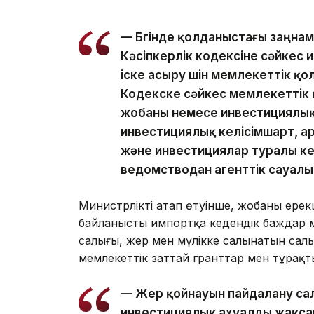
— Бүгінде қолданыстағы заңна
Кәсіпкерлік кодексіне сәйкес
іске асыру үшін мемлекеттік қ
Кодекске сәйкес мемлекеттік
жобаны немесе инвестициялық
инвестициялық келісімшарт, а
және инвестициялар туралы ке
ведомстводан агенттік сауалы
Министрліктің атап өтуінше, жобаның ере
байланысты импортқа кедендік баждар м
салығы, жер мен мүлікке салынатын салы
мемлекеттік заттай гранттар мен тұрақт
— Жер қойнауын пайдалану сал
инвестициялық ахуалды жақса