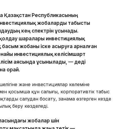
ма Қазақстан Республикасының
 инвестициялық жобаларды табысты
олдаудың кең спектрін ұсынады.
 қолдау шаралары инвестициялық
 басым жобаны іске асыруға арналған
рнайы инвестициялық келісімшарт
лісім аясында ұсынылады, — деді
на орай.
кшелігіне және инвестициялар көлеміне
ен қосымша құн салығы, корпоративтік табыс
қтарды салудан босату, заңнама өзгерген кезде
ылық беру көзделеді.
асындағы жобалар үшін
рту мақсатында жаңа тетік —