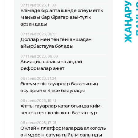
07 тамыз 2026, 11:08
Елімізде бір апта ішінде әлеуметтік
маңызы бар бірқатар азық-түлік
арзандады
07 тамыз 2026, 08:51
Доллар мен теңгені қаншадан
айырбастауға болады
07 тамыз 2026, 08:00
Авиация саласына қандай
реформалар қажет
06 тамыз 2026, 21:24
Әлеуметтік тауарлар бағасының
өсу қарқыны 4 есе баяулады
06 тамыз 2026, 19:41
Ұлттық тауарлар каталогында киім-
кешек пен көлік көш бастап тұр
06 тамыз 2026, 17:25
Онлайн платформаларда алкоголь
өнімдерін сатуға тыйым салынды