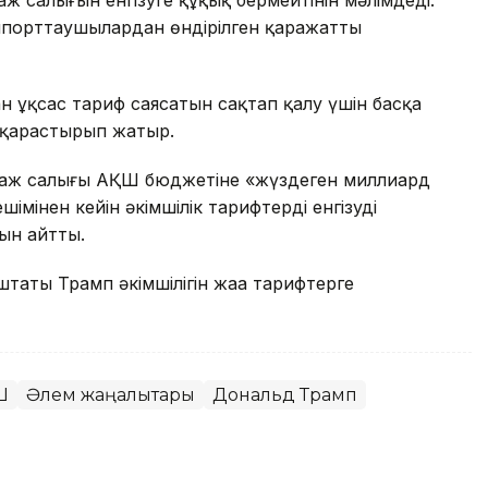
аж салығын енгізуге құқық бермейтінін мәлімдеді.
мпорттаушылардан өндірілген қаражатты
ан ұқсас тариф саясатын сақтап қалу үшін басқа
н қарастырып жатыр.
 баж салығы АҚШ бюджетіне «жүздеген миллиард
імінен кейін әкімшілік тарифтерді енгізудің
нын айтты.
штаты Трамп әкімшілігін жаңа тарифтерге
Ш
Әлем жаңалықтары
Дональд Трамп