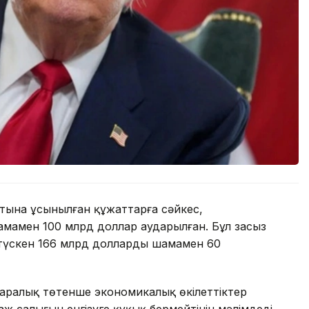
отына ұсынылған құжаттарға сәйкес,
мамен 100 млрд доллар аударылған. Бұл заңсыз
түскен 166 млрд доллардың шамамен 60
ралық төтенше экономикалық өкілеттіктер