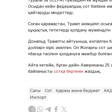
туралы заң (IEEPA) президентке мұндай б
Осыдан кейін федералдық сот билікке и
қайтаруды міндеттеді.
Соған қарамастан, Трамп әкімшілігі осығ
құқықтық тетіктерді қолдану мүмкіндігі
Дональд Трамптың айтуынша, енгізілген
доллар» кіріс әкелген. Ол Жоғарғы сот шеш
«басқа тәсілін» қолдануға мәжбүр болға
Айта кетейік, бұған дейін Американың 25 
байланысты
сотқа бергенін
жаздық.
Салық
Сот
Қаржы және бюджет
АҚ
Импорт