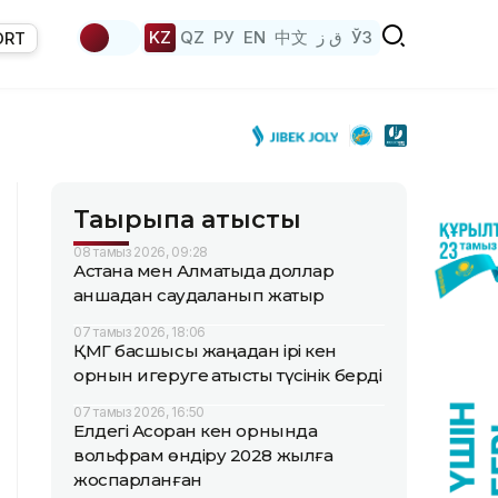
KZ
QZ
РУ
EN
中文
ق ز
ЎЗ
ORT
Тақырыпқа қатысты
08 тамыз 2026, 09:28
Астана мен Алматыда доллар
қаншадан саудаланып жатыр
07 тамыз 2026, 18:06
ҚМГ басшысы жаңадан ірі кен
орнын игеруге қатысты түсінік берді
07 тамыз 2026, 16:50
Елдегі Ақсоран кен орнында
вольфрам өндіру 2028 жылға
жоспарланған