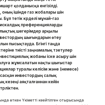
мшарт қолданысқа енгізілді.
, оның ішінде газ жобалары үшін
 Бұл тетік күрделі мұнай-газ
 фискалдық преференцияларды
салықтық шегерімдер арқылы
вестордың шығындарын өтеу
н пысықтауда. Бүгінгі таңда
теріне тиісті заңнамалық түзетулер
инвестициялық жобаны іске асыру үшін
алуға жұмсалатын нақты шығыстар
циялар туралы келісім және (немесе)
асасқан инвестордың салық
ық кезеңі аяқталғаннан кейін
трліктен.
рында өткен Үкіметтің кеңейтілген отырысында