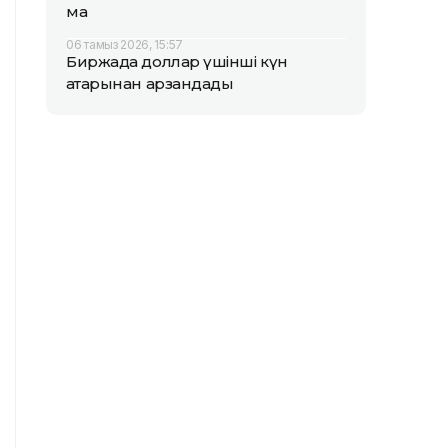
ма
06 тамыз 2026, 15:57
Биржада доллар үшінші күн
қатарынан арзандады