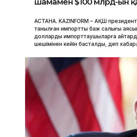
шамамен $100 млрд-ын 
АСТАНА. KAZINFORM – АҚШ президенті 
танылған импорттық баж салығы аясы
долларды импорттаушыларға қайтард
шешімінен кейін басталды, деп хаба