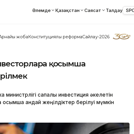
Әлемде
Қазақстан
Саясат
Талдау
SP
Арнайы жоба
Конституциялық реформа
Сайлау-2026
нвесторларға қосымша
ерілмек
а министрлігі сапалы инвестиция әкелетін
қосымша қандай жеңілдіктер берілуі мүмкін