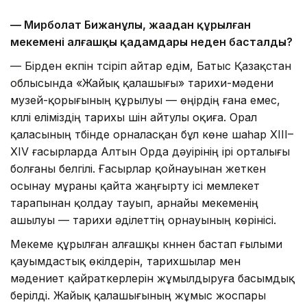
— Мирболат Бижанұлы, жаңадан құрылған
мекеменің алғашқы қадамдары неден басталды?
— Бірден екпін түсіріп айтар едім, Батыс Қазақстан
облысында «Жайық қалашығы» тарихи-мәдени
музей-қорығының құрылуы — өңірдің ғана емес,
күллі еліміздің тарихы үшін айтулы оқиға. Орал
қаласының түбінде орналасқан бұл көне шаһар XIII–
XIV ғасырларда Алтын Орда дәуірінің ірі орталығы
болғаны белгілі. Ғасырлар қойнауынан жеткен
осынау мұраны қайта жаңғырту ісі мемлекет
тарапынан қолдау тауып, арнайы мекеменің
ашылуы — тарихи әділеттің орнауының көрінісі.
Мекеме құрылған алғашқы күннен бастап ғылыми
қауымдастық өкілдерін, тарихшылар мен
мәдениет қайраткерлерін жұмылдыруға басымдық
берілді. Жайық қалашығының жұмыс жоспары