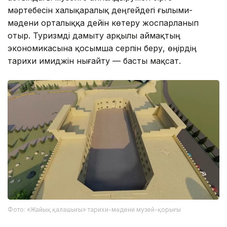
мәртебесін халықаралық деңгейдегі ғылыми-
мәдени орталыққа дейін көтеру жоспарланып
отыр. Туризмді дамыту арқылы аймақтың
экономикасына қосымша серпін беру, өңірдің
тарихи имиджін нығайту — басты мақсат.
Фото: «Жайық қалашығы» тарихи-мәдени музей-қорығы