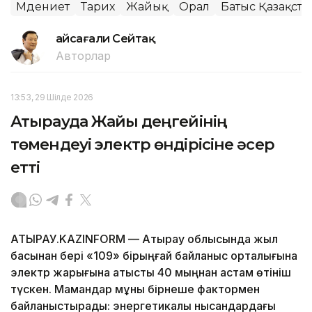
Мәдениет
Тарих
Жайық
Орал
Батыс Қазақст
Ғайсағали Сейтақ
Авторлар
13:53, 29 Шілде 2026
Атырауда Жайық деңгейінің
төмендеуі электр өндірісіне әсер
етті
АТЫРАУ.KAZINFORM — Атырау облысында жыл
басынан бері «109» бірыңғай байланыс орталығына
электр жарығына қатысты 40 мыңнан астам өтініш
түскен. Мамандар мұны бірнеше фактормен
байланыстырады: энергетикалық нысандардағы