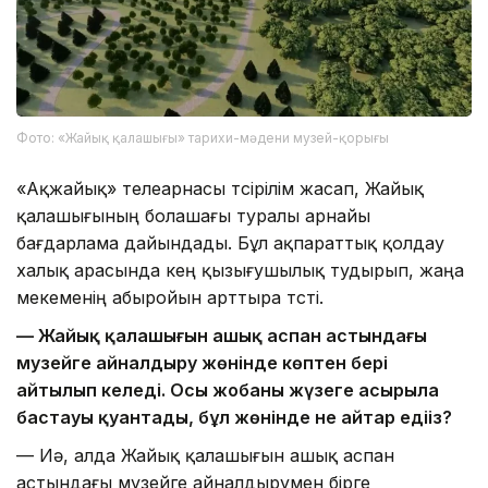
Фото: «Жайық қалашығы» тарихи-мәдени музей-қорығы
«Ақжайық» телеарнасы түсірілім жасап, Жайық
қалашығының болашағы туралы арнайы
бағдарлама дайындады. Бұл ақпараттық қолдау
халық арасында кең қызығушылық тудырып, жаңа
мекеменің абыройын арттыра түсті.
— Жайық қалашығын ашық аспан астындағы
музейге айналдыру жөнінде көптен бері
айтылып келеді. Осы жобаның жүзеге асырыла
бастауы қуантады, бұл жөнінде не айтар едіңіз?
— Иә, алда Жайық қалашығын ашық аспан
астындағы музейге айналдырумен бірге