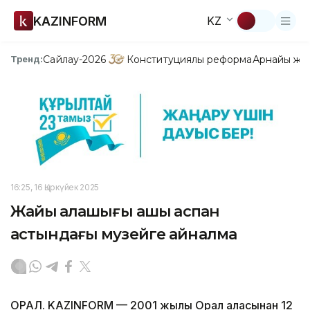
KAZINFORM
KZ
Сайлау-2026
Конституциялық реформа
Арнайы жо
Тренд:
16:25, 16 Қыркүйек 2025
Жайық қалашығы ашық аспан
астындағы музейге айналмақ
ОРАЛ. KAZINFORM — 2001 жылы Орал қаласынан 12