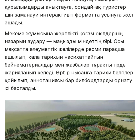
құрылымдарды анықтауға, сондай-ақ туристер
үшін заманауи интерактивті форматта ұсынуға жол
ашады.
Мекеме жұмысына жергілікті қоғам өкілдерінің
назарын аудару — маңызды міндеттің бірі. Осы
мақсатта әлеуметтік желілерде ресми парақша
ашылып, қала тарихын насихаттайтын
бейнематериалдар мен жазбалар тұрақты түрде
жарияланып келеді. Әрбір нысанға тарихи белгілер
қойылып, аннотациясы бар билбордтарды орнату
ісі басталды.