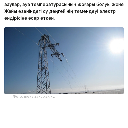
ақаулар, ауа температурасының жоғары болуы және
Жайық өзеніндегі су деңгейінің төмендеуі электр
өндірісіне әсер еткен.
Фото: meks.zakup.sk.kz
Облыс әкімдігі таратқан ақпаратқа сүйнсек,
шағымның көбеюіне жеке инвестициялар есебінен
салынған тұрғын үй кешендерінің электр желілеріне