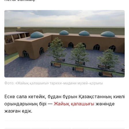
Фото: «Жайық қалашығы» тарихи-мәдени музей-қорығы
Еске сала кетейік, бұдан бұрын Қазақстанның киелі
орындарының бірі —
Жайық қалашығы
жөнінде
жазған едік.