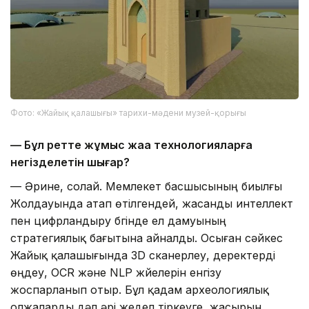
Фото: «Жайық қалашығы» тарихи-мәдени музей-қорығы
— Бұл ретте жұмыс жаңа технологияларға
негізделетін шығар?
— Әрине, солай. Мемлекет басшысының биылғы
Жолдауында атап өтілгендей, жасанды интеллект
пен цифрландыру бүгінде ел дамуының
стратегиялық бағытына айналды. Осыған сәйкес
Жайық қалашығында 3D сканерлеу, деректерді
өңдеу, OCR және NLP жүйелерін енгізу
жоспарланып отыр. Бұл қадам археологиялық
олжаларды дәл әрі жедел тіркеуге, жасырын