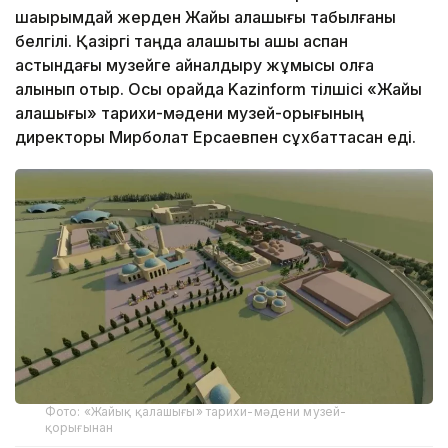
шақырымдай жерден Жайық қалашығы табылғаны
белгілі. Қазіргі таңда қалашықты ашық аспан
астындағы музейге айналдыру жұмысы қолға
алынып отыр. Осы орайда Kazinform тілшісі «Жайық
қалашығы» тарихи-мәдени музей-қорығының
директоры Мирболат Ерсаевпен сұхбаттасқан еді.
Фото: «Жайық қалашығы» тарихи-мәдени музей-
қорығынан