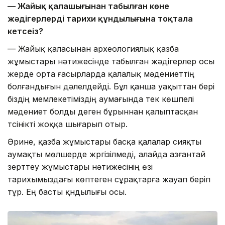
— Жайық қалашығынан табылған көне
жәдігерлердің тарихи құндылығына тоқтала
кетсеңіз?
— Жайық қаласынан археологиялық қазба
жұмыстары нәтижесінде табылған жәдігерлер осы
жерде орта ғасырларда қалалық мәдениеттің
болғандығын дәлелдейді. Бұл қанша уақыттан бері
біздің мемлекетіміздің аумағында тек көшпелі
мәдениет болды деген бұрыннан қалыптасқан
түсінікті жоққа шығарып отыр.
Әрине, қазба жұмыстары басқа қалалар сияқты
аумақты мөлшерде жүргізілмеді, алайда азғантай
зерттеу жұмыстары нәтижесінің өзі
тарихымыздағы көптеген сұрақтарға жауап беріп
тұр. Ең басты қүндылығы осы.