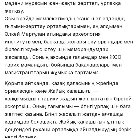
мәдени мұрасын жан-жақты зерттеп, ұрпаққа
жеткізу.
Осы орайда мемлекетіміздің және шет елдердің
ғылыми-зерттеу орталықтарымен, ең алдымен
Әлкей Марғұлан атындағы археология
институтымен, басқа да жоғары оқу орындарымен
бірлесіп жұмыс істеу үшін меморандумдар
жасалады. Соның аясында ғалымдар мен ЖОО
тарих мамандығы бойынша бакалаврлары мен
магистранттарын жұмысқа тартамыз.
Қорыта айтқанда, қазақ даласының жүрегінде
орналасқан көне Жайық қалашығы —
халқымыздың тарихи жадын жаңғыртатын бірегей
ескерткіш. Оның тағылымы — бүгінгі ұрпақ үшін баға
жетпес қазына. Бүгінгі жасалып жатқан алғашқы
қадамдар болашақта Жайық қалашығын ұлттық
деңгейдегі рухани орталыққа айналдырудың берік
негізі болмақ.