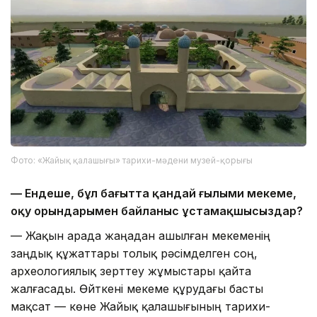
Фото: «Жайық қалашығы» тарихи-мәдени музей-қорығы
— Ендеше, бұл бағытта қандай ғылыми мекеме,
оқу орындарымен байланыс ұстамақшысыздар?
— Жақын арада жаңадан ашылған мекеменің
заңдық құжаттары толық рәсімделген соң,
археологиялық зерттеу жұмыстары қайта
жалғасады. Өйткені мекеме құрудағы басты
мақсат — көне Жайық қалашығының тарихи-