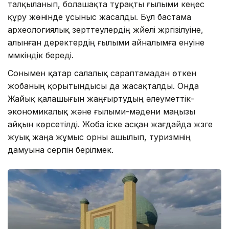
талқыланып, болашақта тұрақты ғылыми кеңес
құру жөнінде ұсыныс жасалды. Бұл бастама
археологиялық зерттеулердің жүйелі жүргізілуіне,
алынған деректердің ғылыми айналымға енуіне
мүмкіндік береді.
Сонымен қатар салалық сараптамадан өткен
жобаның қорытындысы да жасақталды. Онда
Жайық қалашығын жаңғыртудың әлеуметтік-
экономикалық және ғылыми-мәдени маңызы
айқын көрсетілді. Жоба іске асқан жағдайда жүзге
жуық жаңа жұмыс орны ашылып, туризмнің
дамуына серпін берілмек.