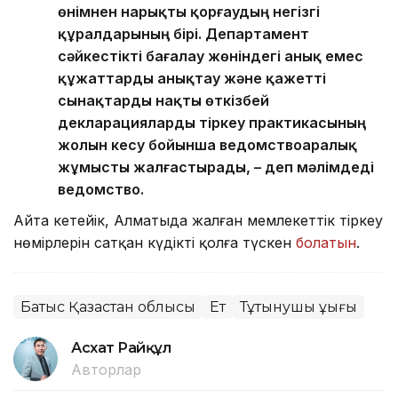
өнімнен нарықты қорғаудың негізгі
құралдарының бірі. Департамент
сәйкестікті бағалау жөніндегі анық емес
құжаттарды анықтау және қажетті
сынақтарды нақты өткізбей
декларацияларды тіркеу практикасының
жолын кесу бойынша ведомствоаралық
жұмысты жалғастырады, – деп мәлімдеді
ведомство.
Айта кетейік, Алматыда жалған мемлекеттік тіркеу
нөмірлерін сатқан күдікті қолға түскен
болатын
.
Батыс Қазақстан облысы
Ет
Тұтынушы құқығы
Асхат Райқұл
Авторлар