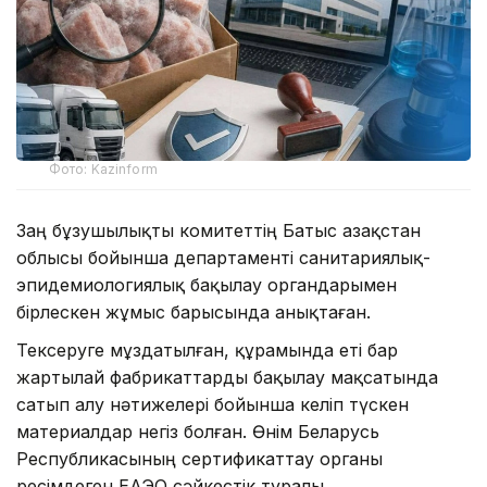
Фото: Kazinform
Заң бұзушылықты комитеттің Батыс Қазақстан
облысы бойынша департаменті санитариялық-
эпидемиологиялық бақылау органдарымен
бірлескен жұмыс барысында анықтаған.
Тексеруге мұздатылған, құрамында еті бар
жартылай фабрикаттарды бақылау мақсатында
сатып алу нәтижелері бойынша келіп түскен
материалдар негіз болған. Өнім Беларусь
Республикасының сертификаттау органы
ресімдеген ЕАЭО сәйкестік туралы