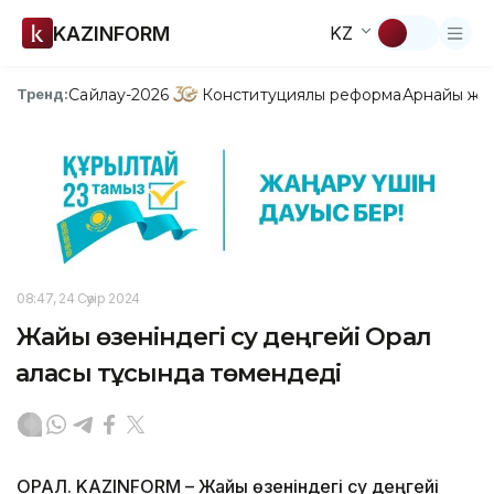
KAZINFORM
KZ
Сайлау-2026
Конституциялық реформа
Арнайы жо
Тренд:
08:47, 24 Сәуір 2024
Жайық өзеніндегі су деңгейі Орал
қаласы тұсында төмендеді
ОРАЛ. KAZINFORM – Жайық өзеніндегі су деңгейі