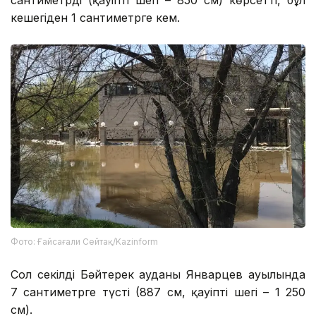
кешегіден 1 сантиметрге кем.
Фото: Ғайсағали Сейтақ/Kazinform
Сол секілді Бәйтерек ауданы Январцев ауылында
7 сантиметрге түсті (887 см, қауіпті шегі – 1 250
см).