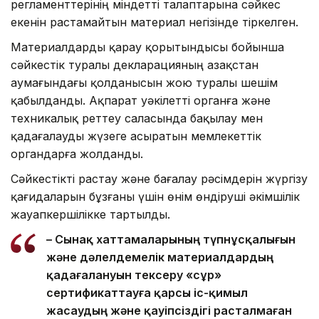
регламенттерінің міндетті талаптарына сәйкес
екенін растамайтын материал негізінде тіркелген.
Материалдарды қарау қорытындысы бойынша
сәйкестік туралы декларацияның Қазақстан
аумағындағы қолданысын жою туралы шешім
қабылданды. Ақпарат уәкілетті органға және
техникалық реттеу саласында бақылау мен
қадағалауды жүзеге асыратын мемлекеттік
органдарға жолданды.
Сәйкестікті растау және бағалау рәсімдерін жүргізу
қағидаларын бұзғаны үшін өнім өндіруші әкімшілік
жауапкершілікке тартылды.
– Сынақ хаттамаларының түпнұсқалығын
және дәлелдемелік материалдардың
қадағалануын тексеру «сұр»
сертификаттауға қарсы іс-қимыл
жасаудың және қауіпсіздігі расталмаған