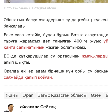
Фото: Ғайсағали Сейтақ/Kazinform
Облыстың басқа өзендерінде су деңгейінің түскені
байқалады.
Еске сала кетейік, бұдан бұрын Батыс Қазақстанда
тұруға жарамсыз деп танылған 400-ге жуық
үй
қайта салынатынын
жазған болатынбыз.
БҚО-да құтқарушылар су ортасынан
жылқыларды
алып шықты.
Оралда екі ер адам бірнеше күн бойы су басқан
саяжайда қалып қойған.
Жайық
Орал
Батыс Қазақстан облысы
Өзен
Өң
Ғайсағали Сейтақ