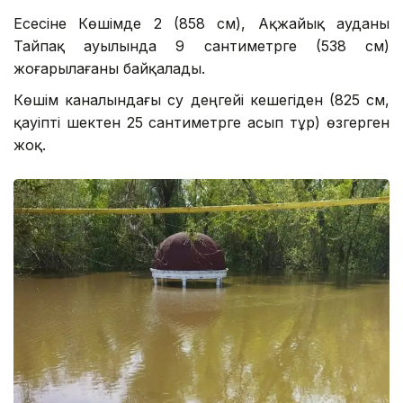
Есесіне Көшімде 2 (858 см), Ақжайық ауданы
Тайпақ ауылында 9 сантиметрге (538 см)
жоғарылағаны байқалады.
Көшім каналындағы су деңгейі кешегіден (825 см,
қауіпті шектен 25 сантиметрге асып тұр) өзгерген
жоқ.