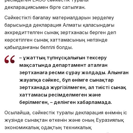
декларациясымен бірге сатылған.
Сәйкестікті бағалау материалдарын зерделеу
барысында декларация Алматы қаласындағы
аккредиттелген сынақ зертханасы берген деп
көрсетілген сынақ хаттамасының негізінде
қабылданғаны белгілі болды.
– Құжаттың түпнұсқалығын тексеру
мақсатында департамент аталған
зертханаға ресми сұрау жолдады. Алынған
жауапқа сәйкес, бұл өнімге сынақтар
зертханада жүргізілмеген, ал тиісті сынақ
хаттамасы ресімделмеген және
берілмеген, – делінген хабарламада.
Осылайша, сәйкестік туралы декларация өнімнің іс
жүзінде сынақтан өткенін және оның Еуразиялық
экономикалық одақтың техникалық