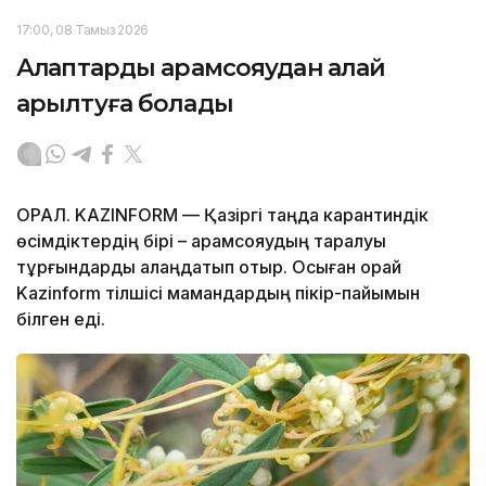
17:00, 08 Тамыз 2026
Алқаптарды арамсояудан қалай
арылтуға болады
ОРАЛ. KAZINFORM — Қазіргі таңда карантиндік
өсімдіктердің бірі – арамсояудың таралуы
тұрғындарды алаңдатып отыр. Осыған орай
Kazinform тілшісі мамандардың пікір-пайымын
білген еді.