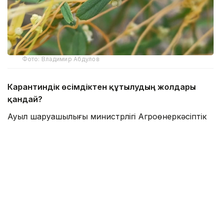
Фото: Владимир Абдулов
Карантиндік өсімдіктен құтылудың жолдары
қандай?
Ауыл шаруашылығы министрлігі Агроөнеркәсіптік
кешендегі мемлекеттік инспекция комитеті БҚО
аумақтық инспекциясының басшысы Ерлан
Орынбаевтің мәлім еткеніндей, арамсояу
(повилика) – сабақ арқылы паразиттік тіршілік
ететін карантиндік өсімдік. Ол ауыл шаруашылығы
дақылдарының өнімділігін төмендетіп қана
қоймай, өнім сапасын нашарлатады, өсімдіктердің
зиянкестер мен ауруларға шалдығуына ықпал