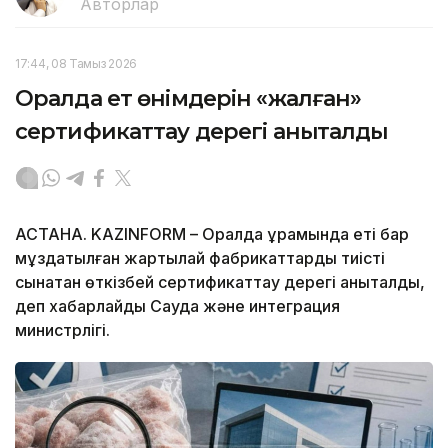
Авторлар
17:44, 08 Тамыз 2026
Оралда ет өнімдерін «жалған»
сертификаттау дерегі анықталды
АСТАНА. KAZINFORM – Оралда құрамында еті бар
мұздатылған жартылай фабрикаттарды тиісті
сынақтан өткізбей сертификаттау дерегі анықталды,
деп хабарлайды Сауда және интеграция
министрлігі.