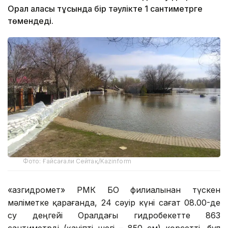
Орал қаласы тұсында бір тәулікте 1 сантиметрге
төмендеді.
Фото: Ғайсағали Сейтақ/Kazinform
«Қазгидромет» РМК БҚО филиалынан түскен
мәліметке қарағанда, 24 сәуір күні сағат 08.00-де
су деңгейі Оралдағы гидробекетте 863
сантиметрді (қауіпті шегі – 850 см) көрсетті, бұл