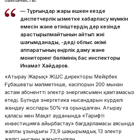
байланысты.
— Тұрғындар жарық өшкен кезде
диспетчерлік қызметке хабарласу мүмкін
емесін және өтініштердің дер кезінде
қарастырылмайтынын айтып жиі
шағымданады, -деді облыс әкімі
аппаратының өңірлік даму және
мониторинг бөлімінің бас инспекторы
Инамат Хайдаров.
«Атырау Жарық» ЖШС директоры Мейірбек
Ғұбашевтың мәліметінше, кәсіпорын 200 мыңнан
астам абонентті электр энергиясымен қамтамасыз
етеді. Бүгінде энергетика нысандарын күрделі
жөндеу жоспары 50%-ға орындалған. Атырау
қаласы мен Мақат ауданында «Тарифті
инвестицияға айырбастау» бағдарламасы аясында
жалпы ұзындығы 73,9 шақырымдық 13 электр
желісі нысаны жаңғыртылған.