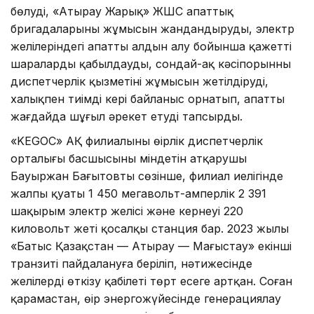
бөлуді, «Атырау Жарық» ЖШС апаттық
бригадаларының жұмысын жандандыруды, электр
желілеріндегі апаттың алдын алу бойынша қажетті
шараларды қабылдауды, сондай-ақ кәсіпорынның
диспетчерлік қызметінің жұмысын жетілдіруді,
халықпен тиімді кері байланыс орнатып, апатты
жағдайда шұғыл әрекет етуді тапсырды.
«KEGOC» АҚ филиалының өңірлік диспетчерлік
орталығы басшысының міндетін атқарушы
Бауыржан Бағытовтың сөзінше, филиал иелігінде
жалпы қуаты 1 450 мегавольт-амперлік 2 391
шақырым электр желісі және кернеуі 220
киловольт жеті қосалқы станция бар. 2023 жылы
«Батыс Қазақстан — Атырау — Маңғыстау» екінші
транзиті пайдалануға беріліп, нәтижесінде
желілердің өткізу қабілеті төрт есеге артқан. Соған
қарамастан, өңір энергожүйесінде генерациялау