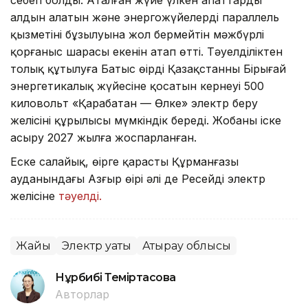
себеп болды. Аталған жүйе үлкен апаттардың
алдын алатын және энергожүйелердің параллель
қызметінің бұзылуына жол бермейтін мәжбүрлі
қорғаныс шарасы екенін атап өтті. Тәуелділіктен
толық құтылуға Батыс өңірді Қазақстанның Бірыңғай
энергетикалық жүйесіне қосатын кернеуі 500
киловольт «Қарабатан — Өлке» электр беру
желісінің құрылысы мүмкіндік береді. Жобаны іске
асыру 2027 жылға жоспарланған.
Еске салайық, өңірге қарасты Құрманғазы
ауданындағы Азғыр өңірі әлі де Ресейдің электр
желісіне
тәуелді.
Жайық
Электр қуаты
Атырау облысы
Нұрбибі Теміртасова
Авторлар