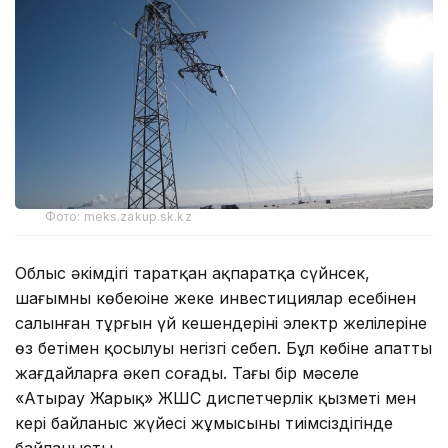
Фото: meks.zakup.sk.kz
Облыс әкімдігі таратқан ақпаратқа сүйнсек,
шағымның көбеюіне жеке инвестициялар есебінен
салынған тұрғын үй кешендерінің электр желілеріне
өз бетімен қосылуы негізгі себеп. Бұл көбіне апатты
жағдайларға әкеп соғады. Тағы бір мәселе
«Атырау Жарық» ЖШС диспетчерлік қызметі мен
кері байланыс жүйесі жұмысының тиімсіздігінде