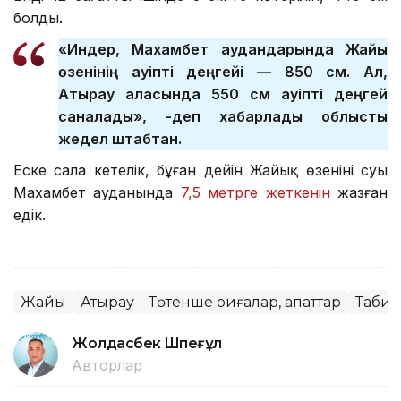
болды.
«Индер, Махамбет аудандарында Жайық
өзенінің қауіпті деңгейі — 850 см. Ал,
Атырау қаласында 550 см қауіпті деңгей
саналады», -деп хабарлады облыстық
жедел штабтан.
Еске сала кетелік, бұған дейін Жайық өзенінің суы
Махамбет ауданында
7,5 метрге жеткенін
жазған
едік.
Жайық
Атырау
Төтенше оқиғалар, апаттар
Табиғ
Жолдасбек Шөпеғұл
Авторлар