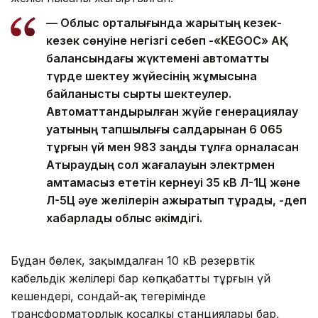
— Облыс орталығында жарықтың кезек-
кезек сөнуіне негізгі себеп -«KEGOC» АҚ
балансындағы жүктемені автоматты
түрде шектеу жүйесінің жұмысына
байланысты сыртқы шектеулер.
Автоматтандырылған жүйе генерациялау
қуатының тапшылығы салдарынан 6 065
тұрғын үй мен 983 заңды тұлға орналасқан
Атыраудың сол жағалауын электрмен
қамтамасыз ететін кернеуі 35 кВ Л-1Ц және
Л-5Ц әуе желілерін ажыратып тұрады, -деп
хабарлады облыс әкімдігі.
Бұдан бөлек, зақымдалған 10 кВ резервтік
кабельдік желілері бар көпқабатты тұрғын үй
кешендері, сондай-ақ теңгерімінде
трансформаторлық қосалқы станциялары бар,