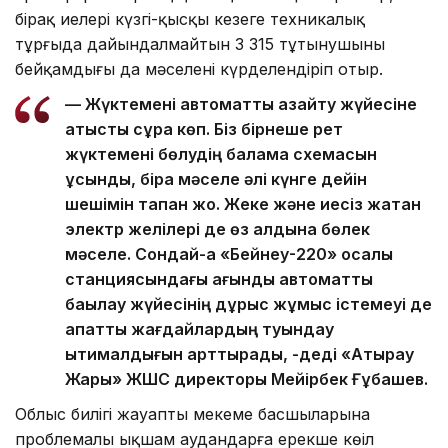
бірақ иелері күзгі-қысқы кезеңге техникалық
тұрғыда дайындалмайтын 3 315 тұтынушының
бейқамдығы да мәселені күрделендіріп отыр.
— Жүктемені автоматты азайту жүйесіне
қатысты сұрақ көп. Біз бірнеше рет
жүктемені бөлудің балама схемасын
ұсындық, бірақ мәселе әлі күнге дейін
шешімін тапқан жоқ. Жеке және иесіз жатқан
электр желілері де өз алдына бөлек
мәселе. Сондай-ақ «Бейнеу-220» қосалқы
станциясындағы ағынды автоматты
бақылау жүйесінің дұрыс жұмыс істемеуі де
апатты жағдайлардың туындау
ықтималдығын арттырады, -деді «Атырау
Жарық» ЖШС директоры Мейірбек Ғұбашев.
Облыс билігі жауапты мекеме басшыларына
проблемалы ықшам аудандарға ерекше көңіл