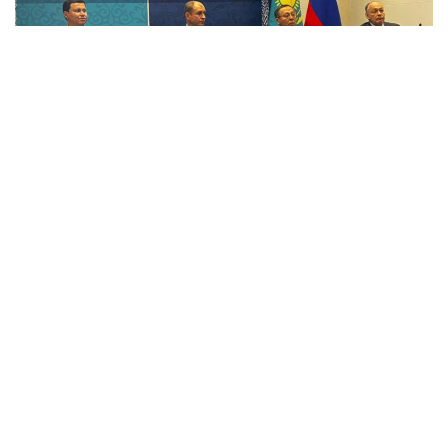
Фото: Су ресурстары және ирригация министрлігі
Сессияда спикерлер Қазақстан мен Ресейдің
қоршаған ортаны қорғау саласындағы өзара іс-
қимылы, Ертіс өзені бассейнінің экожүйесін сақтау
шаралары, Ертіс пен Жайық өзендері
бассейндерінде гидрологиялық зерттеулер
жүргізу, сондай-ақ климаттың өзгеруінің
трансшекаралық өзендердің су молдығына әсері
мәселелерін талқылады.