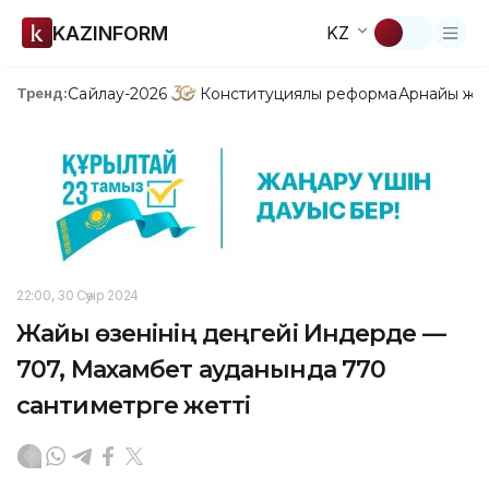
KAZINFORM
KZ
Сайлау-2026
Конституциялық реформа
Арнайы жо
Тренд:
22:00, 30 Сәуір 2024
Жайық өзенінің деңгейі Индерде —
707, Махамбет ауданында 770
сантиметрге жетті