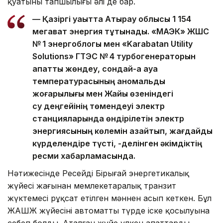
қуатының тапшылығы әлі де бар.
— Қазіргі уақытта Атырау облысы 1 154
мегават энергия тұтынады. «МАЭК» ЖШС
№ 1 энергоблогы мен «Karabatan Utility
Solutions» ГТЭС № 4 турбогенераторын
апаттық жөндеу, сондай-ақ ауа
температурасының аномальды
жоғарылығы мен Жайық өзеніндегі
су деңгейінің төмендеуі электр
станцияларында өндірілетін электр
энергиясының көлемін азайтып, жағдайды
күрделендіре түсті, -делінген әкімдіктің
ресми хабарламасында.
Нәтижесінде Ресейдің Бірыңғай энергетикалық
жүйесі жағынан мемлекетаралық транзит
жүктемесі рұқсат етілген мәннен асып кеткен. Бұл
ЖАШЖ жүйесінің автоматты түрде іске қосылуына