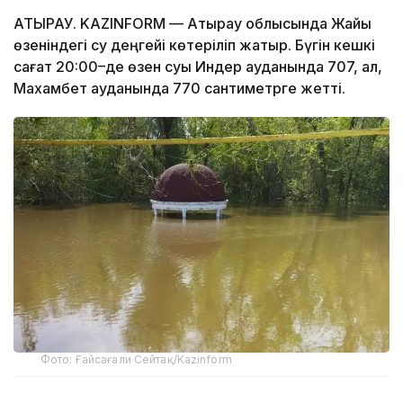
АТЫРАУ. KAZINFORM — Атырау облысында Жайық
өзеніндегі су деңгейі көтеріліп жатыр. Бүгін кешкі
сағат 20:00–де өзен суы Индер ауданында 707, ал,
Махамбет ауданында 770 сантиметрге жетті.
Фото: Ғайсағали Сейтақ/Kazinform