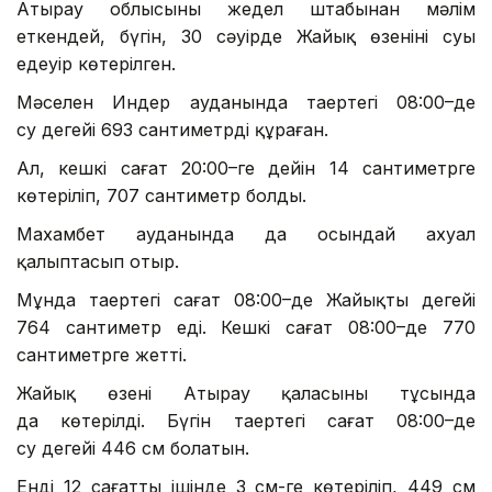
Атырау облысының жедел штабынан мәлім
еткендей, бүгін, 30 сәуірде Жайық өзенінің суы
едеуір көтерілген.
Мәселен Индер ауданында таңертеңгі 08:00–де
су деңгейі 693 сантиметрді құраған.
Ал, кешкі сағат 20:00–ге дейін 14 сантиметрге
көтеріліп, 707 сантиметр болды.
Махамбет ауданында да осындай ахуал
қалыптасып отыр.
Мұнда таңертеңгі сағат 08:00–де Жайықтың деңгейі
764 сантиметр еді. Кешкі сағат 08:00–де 770
сантиметрге жетті.
Жайық өзені Атырау қаласының тұсында
да көтерілді. Бүгін таңертеңгі сағат 08:00–де
су деңгейі 446 см болатын.
Енді 12 сағаттың ішінде 3 см-ге көтеріліп, 449 см