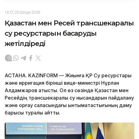
13:17, 25 Шілде 2026
Қазақстан мен Ресей трансшекаралық
су ресурстарын басқаруды
жетілдіреді
АСТАНА. KAZINFORM — Жиынға ҚР Су ресурстары
және ирригация бірінші вице-министрі Нұрлан
Алдамжаров қатысты. Ол өз сөзінде Қазақстан мен
Ресейдің трансшекаралық су нысандарын пайдалану
және қорғау саласындағы ынтымақтастығының даму
барысы туралы айтты.