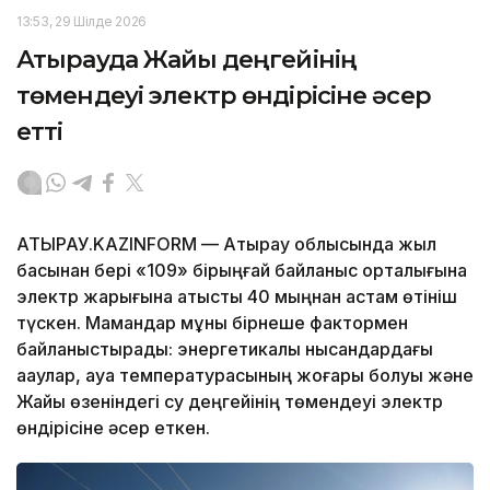
13:53, 29 Шілде 2026
Атырауда Жайық деңгейінің
төмендеуі электр өндірісіне әсер
етті
АТЫРАУ.KAZINFORM — Атырау облысында жыл
басынан бері «109» бірыңғай байланыс орталығына
электр жарығына қатысты 40 мыңнан астам өтініш
түскен. Мамандар мұны бірнеше фактормен
байланыстырады: энергетикалық нысандардағы
ақаулар, ауа температурасының жоғары болуы және
Жайық өзеніндегі су деңгейінің төмендеуі электр
өндірісіне әсер еткен.