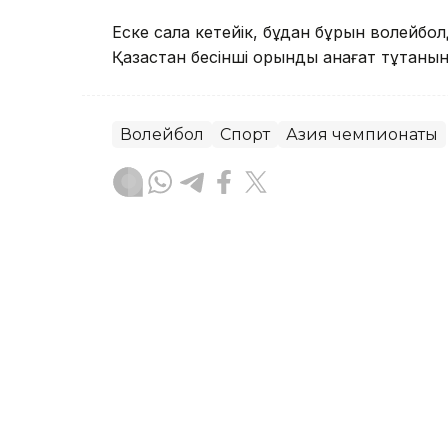
Еске сала кетейік, бұдан бұрын волейбо
Қазақстан бесінші орынды қанағат тұтқаны
Волейбол
Спорт
Азия чемпионаты
Ғайсағали Сейтақ
Авторлар
15:00, 28 Шілде 2026
Волейболдан Орталық Ази