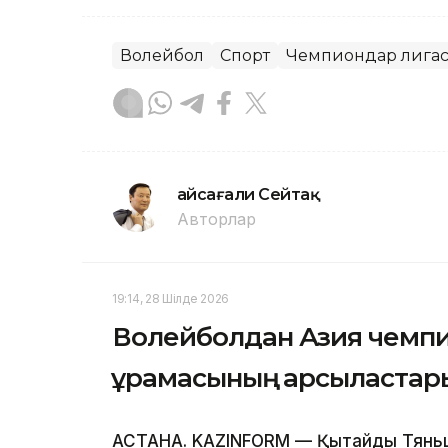
Волейбол
Спорт
Чемпиондар лига
Ғайсағали Сейтақ
Авторлар
19:14, 28 Шілде 2026
Волейболдан Азия чемпи
құрамасының қарсыластар
АСТАНА. KAZINFORM — Қытайдың Тянь