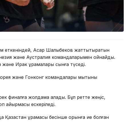
м еткеніндей, Асқар Шалқыбеков жаттықтыратын
донезия және Аустралия командаларымен ойнайды.
 және Ирак құрамалары сынға түседі.
Корея және Гонконг командалары мықтыны
ирек финалға жолдама алады. Бұл ретте жеңіс,
оп айырмасы ескеріледі.
 Қазақстан құрамасы бесінше орынға ие болған