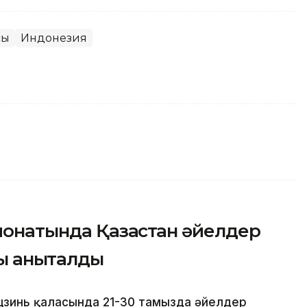
сы
Индонезия
онатында Қазақстан әйелдер
ы анықталды
цзинь қаласында 21-30 тамызда әйелдер