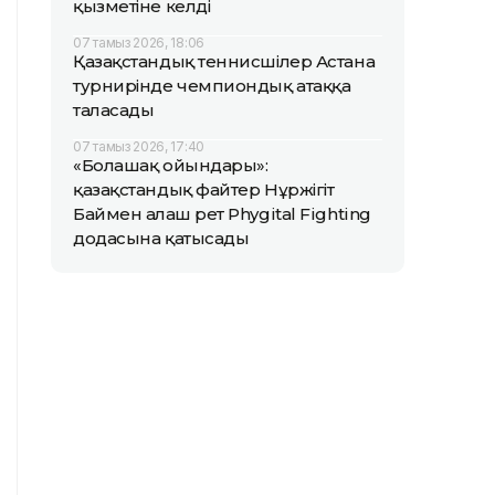
қызметіне келді
07 тамыз 2026, 18:06
Қазақстандық теннисшілер Астана
турнирінде чемпиондық атаққа
таласады
07 тамыз 2026, 17:40
«Болашақ ойындары»:
қазақстандық файтер Нұржігіт
Баймен алғаш рет Phygital Fighting
додасына қатысады