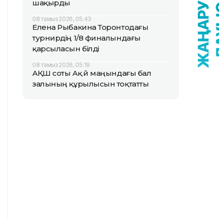
шақырды
08 тамыз 2026, 05:43
Елена Рыбакина Торонтодағы
турнирдің 1/8 финалындағы
қарсыласын білді
08 тамыз 2026, 05:19
АҚШ соты Ақ үй маңындағы бал
залының құрылысын тоқтатты