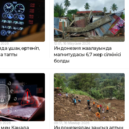
е 2026
12:01, 16 Маусым 2026
да ұшақ өртеніп,
Индонезия жағалауында
а тапты
магнитудасы 6,7 жер сілкінісі
болды
р 2026
09:17, 16 Мамыр 2026
і мен Канада
Индонезиядағы заңсыз алтын