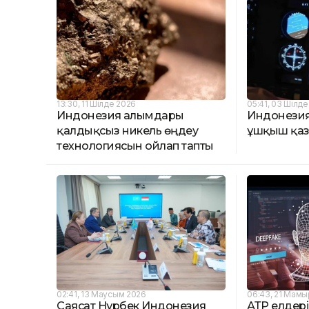
13:30, 11 Шілде 2026
05:41, 03 Шілд
Индонезия ғалымдары
Индонезия
қалдықсыз никель өңдеу
ұшқыш қаз
технологиясын ойлап тапты
02:41, 13 Маусым 2026
06:43, 21 Мамы
Саясат Нұрбек Индонезия
АТР елдер