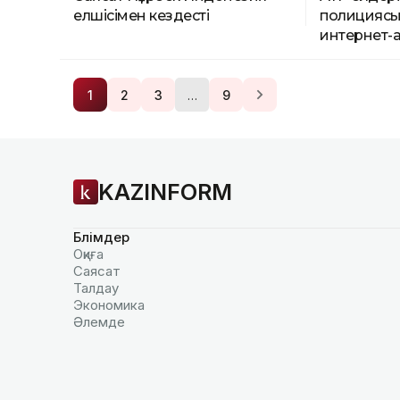
елшісімен кездесті
полициясы
интернет-
…
1
2
3
9
KAZINFORM
Бөлімдер
Оқиға
Саясат
Талдау
Экономика
Әлемде