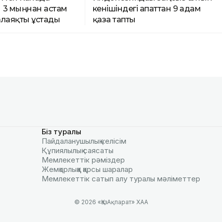
 3 мыңнан астам
кенішіндегі апаттан 9 адам
алаяқты ұстады
қаза тапты
Біз туралы
Пайдаланушылық келiciм
Құпиялылық саясаты
Мемлекеттік рәміздер
Жемқорлыққа қарсы шаралар
Мемлекеттік сатып алу туралы мәлiметтер
© 2026 «ҚазАқпарат» ХАА