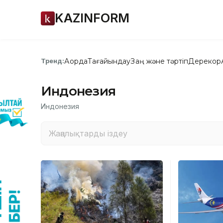
KAZINFORM
Ақорда
Тағайындау
Заң және тәртіп
Дерекқор
Тренд:
Индонезия
Индонезия