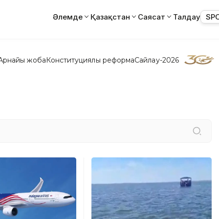
Әлемде
Қазақстан
Саясат
Талдау
SP
Арнайы жоба
Конституциялық реформа
Сайлау-2026