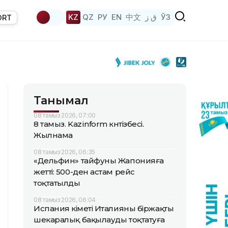
KZ
QZ
РУ
EN
中文
ق ز
ЎЗ
ORT
Танымал
08 тамыз 2026, 07:00
8 тамыз. Kazinform күнтізбесі.
Жылнама
08 тамыз 2026, 06:35
«Дельфин» тайфуны Жапонияға
жетті: 500-ден астам рейс
тоқтатылды
08 тамыз 2026, 06:04
Испания үкіметі Италияны біржақты
шекаралық бақылауды тоқтатуға