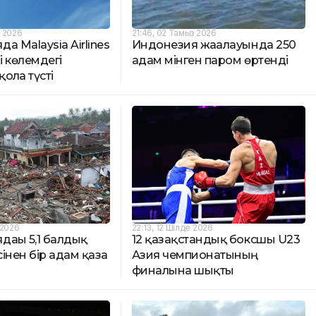
з 2026
21:46, 02 Тамыз 2026
а Malaysia Airlines
Индонезия жағалауында 250
 көлемдегі
адам мінген паром өртенді
қолға түсті
 2026
22:13, 12 Шілде 2026
ағы 5,1 балдық
12 қазақстандық боксшы U23
сінен бір адам қаза
Азия чемпионатының
финалына шықты