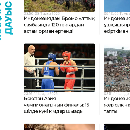
03:50, 08 Тамыз 2026
09:13, 05 Тамы
Индонезиядағы Бромо ұлттық
Индонезияд
саябағында 120 гектардан
ұшқышы ірі
астам орман өртенді
есірткімен 
23:16, 14 Шілде 2026
03:51, 14 Шілде
Бокстан Азия
Индонезияд
чемпионатының финалы: 15
жер сілкіні
шілде күні кімдер шығады
тапты