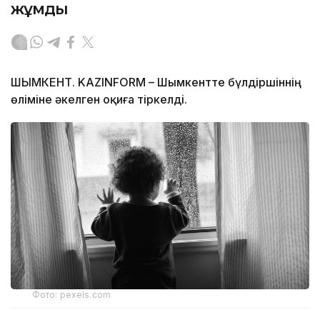
жұмды
ШЫМКЕНТ. KAZINFORM – Шымкентте бүлдіршіннің
өліміне әкелген оқиға тіркелді.
Фото: pexels.com