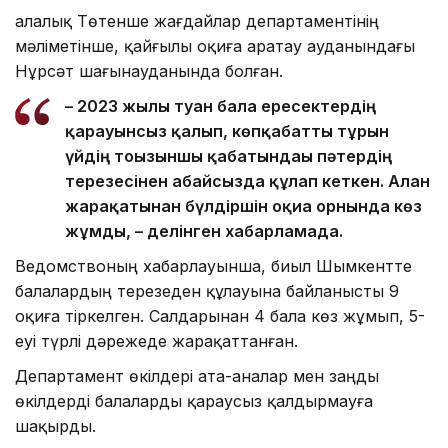
Қалалық Төтенше жағдайлар департаментінің
мәліметінше, қайғылы оқиға Қаратау ауданындағы
Нұрсәт шағынауданында болған.
– 2023 жылы туған бала ересектердің
қарауынсыз қалып, көпқабатты тұрғын
үйдің тоғызыншы қабатындағы пәтердің
терезесінен абайсызда құлап кеткен. Алған
жарақатынан бүлдіршін оқиға орнында көз
жұмды, – делінген хабарламада.
Ведомствоның хабарлауынша, биыл Шымкентте
балалардың терезеден құлауына байланысты 9
оқиға тіркелген. Салдарынан 4 бала көз жұмып, 5-
еуі түрлі дәрежеде жарақаттанған.
Департамент өкілдері ата-аналар мен заңды
өкілдерді балаларды қараусыз қалдырмауға
шақырды.