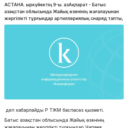
АСТАНА. Қыркүйектің 9-ы. ҚазАқпарат - Батыс
Қазақстан облысында Жайық өзенінің жағалауынан
жергілікті тұрғындар артиллериялық снаряд тапты,
деп хабарлайды ҚР ТЖМ баспасөз қызметі.
Батыс Қазақстан облысында Жайық өзенінің
жағалауынан жергілікті тұрғындар Чапаев