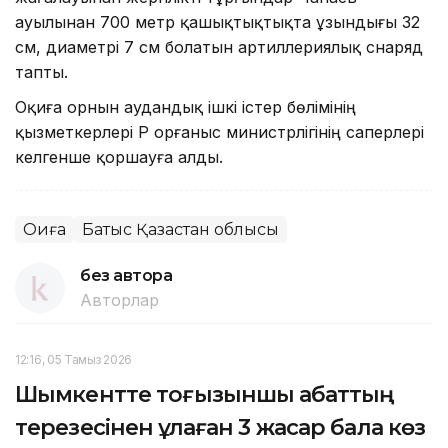
ауылынан 700 метр қашықтықтықта ұзындығы 32
см, диаметрі 7 см болатын артиллериялық снаряд
тапты.
Оқиға орнын аудандық ішкі істер бөлімінің
қызметкерлері ҚР Қорғаныс министрлігінің саперлері
келгенше қоршауға алды.
Оқиға
Батыс Қазақстан облысы
без автора
Авторлар
12:16, 05 Тамыз 2026
Шымкентте тоғызыншы қабаттың
терезесінен құлаған 3 жасар бала көз