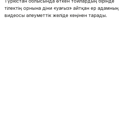
Түркістан облысында өткен тойлардың бірінде
тілектің орнына діни «уағыз» айтқан ер адамның
видеосы әлеуметтік желіде кеңінен тарады.
Бейнежазбада ол тойларда арақтың қойылмай
жүргенін құптайтынын айтып, ендігі кезекте
музыкадан бас тарту керектігін жеткізген. Сондай-
ақ ерлер мен әйелдердің бірге отыруын шариғатқа
қайшы деп бағалап, мұсылмандардың діни
талаптарды қатаң ұстануы қажет екенін
айтқан.
Ішкі істер министрлігі бұл видеоға қатысты ресми
мәлімдеме жасады.
– Әлеуметтік желілерге жүргізілген
мониторинг барысында Түркістан
облысының 66 жастағы тұрғынының діни
және әлеуметтік араздықты қоздыру
белгілері бар жария мәлімдемелері
қамтылған бейнежазба анықталды. Аталған