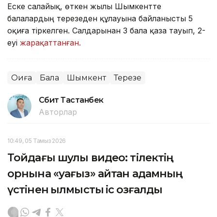
Еске салайық, өткен жылы Шымкентте
балалардың терезеден құлауына байланысты 5
оқиға тіркелген. Салдарынан 3 бала қаза тауып, 2-
еуі
жарақаттанған.
Оқиға
Бала
Шымкент
Терезе
Сәбит Тастанбек
Авторлар
10:49, 05 Тамыз 2026
Тойдағы шулы видео: тілектің
орнына «уағыз» айтқан адамның
үстінен қылмыстық іс қозғалды