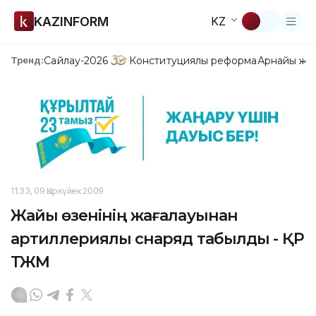
KAZINFORM
KZ
Сайлау-2026
Конституциялық реформа
Арнайы жо
Тренд:
11:33, 09 Қыркүйек 2009
Жайық өзенінің жағалауынан
артиллериялық снаряд табылды - ҚР
ТЖМ