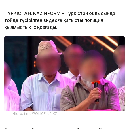
ТҮРКІСТАН. KAZINFORM – Түркістан облысында
тойда түсірілген видеоға қатысты полиция
қылмыстық іс қозғады.
Фото: t.me/POLICE_of_KZ