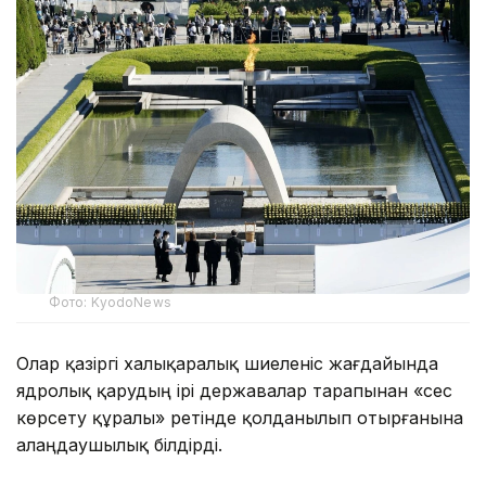
Фото: KyodoNews
Олар қазіргі халықаралық шиеленіс жағдайында
ядролық қарудың ірі державалар тарапынан «сес
көрсету құралы» ретінде қолданылып отырғанына
алаңдаушылық білдірді.