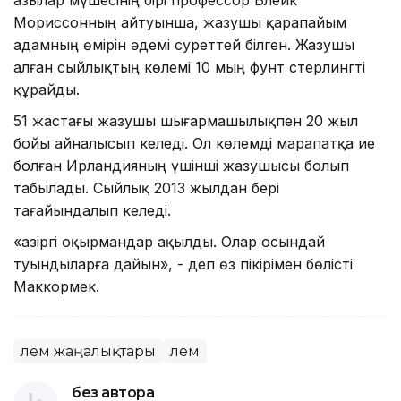
Мориссонның айтуынша, жазушы қарапайым
адамның өмірін әдемі суреттей білген. Жазушы
алған сыйлықтың көлемі 10 мың фунт стерлингті
құрайды.
51 жастағы жазушы шығармашылықпен 20 жыл
бойы айналысып келеді. Ол көлемді марапатқа ие
болған Ирландияның үшінші жазушысы болып
табылады. Сыйлық 2013 жылдан бері
тағайындалып келеді.
«Қазіргі оқырмандар ақылды. Олар осындай
туындыларға дайын», - деп өз пікірімен бөлісті
Маккормек.
Әлем жаңалықтары
Әлем
без автора