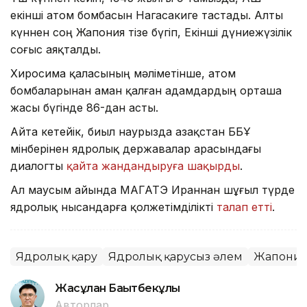
екінші атом бомбасын Нагасакиге тастады. Алты
күннен соң Жапония тізе бүгіп, Екінші дүниежүзілік
соғыс аяқталды.
Хиросима қаласының мәліметінше, атом
бомбаларынан аман қалған адамдардың орташа
жасы бүгінде 86-дан асты.
Айта кетейік, биыл наурызда Қазақстан ББҰ
мінберінен ядролық державалар арасындағы
диалогты
қайта жандандыруға шақырды
.
Ал маусым айында МАГАТЭ Ираннан шұғыл түрде
ядролық нысандарға қолжетімділікті
талап етті
.
Ядролық қару
Ядролық қарусыз әлем
Жапони
Жасұлан Бақытбекұлы
Авторлар