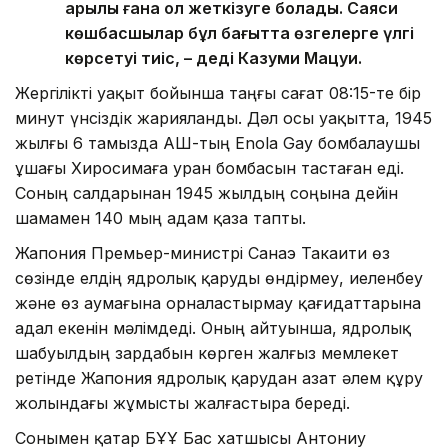
арқылы ғана қол жеткізуге болады. Саяси
көшбасшылар бұл бағытта өзгелерге үлгі
көрсетуі тиіс, – деді Казуми Мацуи.
Жергілікті уақыт бойынша таңғы сағат 08:15-те бір
минут үнсіздік жарияланды. Дәл осы уақытта, 1945
жылғы 6 тамызда АҚШ-тың Enola Gay бомбалаушы
ұшағы Хиросимаға уран бомбасын тастаған еді.
Соның салдарынан 1945 жылдың соңына дейін
шамамен 140 мың адам қаза тапты.
Жапония Премьер-министрі Санаэ Такаити өз
сөзінде елдің ядролық қаруды өндірмеу, иеленбеу
және өз аумағына орналастырмау қағидаттарына
адал екенін мәлімдеді. Оның айтуынша, ядролық
шабуылдың зардабын көрген жалғыз мемлекет
ретінде Жапония ядролық қарудан азат әлем құру
жолындағы жұмысты жалғастыра береді.
Сонымен қатар БҰҰ Бас хатшысы Антониу