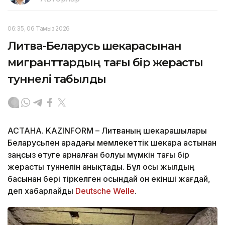
06:35, 06 Тамыз 2026
Литва-Беларусь шекарасынан
мигранттардың тағы бір жерасты
туннелі табылды
АСТАНА. KAZINFORM – Литваның шекарашылары
Беларусьпен арадағы мемлекеттік шекара астынан
заңсыз өтуге арналған болуы мүмкін тағы бір
жерасты туннелін анықтады. Бұл осы жылдың
басынан бері тіркелген осындай он екінші жағдай,
деп хабарлайды
Deutsche Welle
.