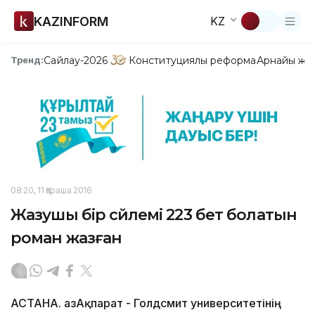
KAZINFORM
KZ
Сайлау-2026
Конституциялық реформа
Арнайы жо
Тренд:
08:20, 11 Қараша 2016
Жазушы бір сөйлемі 223 бет болатын
роман жазған
АСТАНА. ҚазАқпарат - Голдсмит университетінің