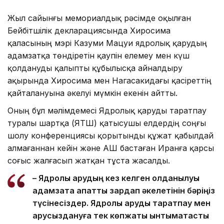
Жыл сайынғы мемориалдық рәсімде оқылған
Бейбітшілік декларациясында Хиросима
қаласының мэрі Казуми Мацуи ядролық қарудың
адамзатқа төндіретін қаупін елемеу мен күш
қолдануды қалыпты құбылысқа айналдыру
ақырында Хиросима мен Нагасакидағы қасіреттің
қайталануына әкелуі мүмкін екенін айтты.
Оның бұл мәлімдемесі Ядролық қаруды таратпау
туралы шартқа (ЯҚТШ) қатысушы елдердің соңғы
шолу конференциясы қорытынды құжат қабылдай
алмағаннан кейін және АҚШ бастаған Иранға қарсы
соғыс жалғасып жатқан тұста жасалды.
– Ядролық қарудың кез келген қолданылуы
адамзатқа апатты зардап әкелетінін бәріңіз
түсінесіздер. Ядролық қаруды таратпау мен
қарусыздануға тек көпжақты ынтымақтастық