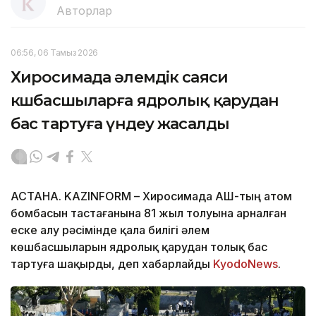
Авторлар
06:56, 06 Тамыз 2026
Хиросимада әлемдік саяси
көшбасшыларға ядролық қарудан
бас тартуға үндеу жасалды
АСТАНА. KAZINFORM – Хиросимада АҚШ-тың атом
бомбасын тастағанына 81 жыл толуына арналған
еске алу рәсімінде қала билігі әлем
көшбасшыларын ядролық қарудан толық бас
тартуға шақырды, деп хабарлайды
KyodoNews
.