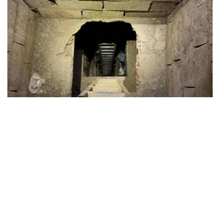
Фото: Pen News
LRT телерадиокомпаниясының мәліметінше,
туннель Друскининкай муниципалитетіне қарасты
Латежерис ауылының маңынан табылған. Жерасты
өткелін Польша берген арнайы жабдықтың
көмегімен анықтау мүмкін болған.
Шекара қызметінің мәліметінше, туннель шамамен