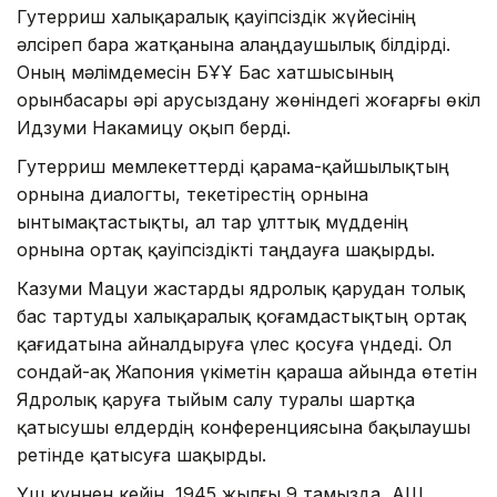
Гутерриш халықаралық қауіпсіздік жүйесінің
әлсіреп бара жатқанына алаңдаушылық білдірді.
Оның мәлімдемесін БҰҰ Бас хатшысының
орынбасары әрі Қарусыздану жөніндегі жоғарғы өкіл
Идзуми Накамицу оқып берді.
Гутерриш мемлекеттерді қарама-қайшылықтың
орнына диалогты, текетірестің орнына
ынтымақтастықты, ал тар ұлттық мүдденің
орнына ортақ қауіпсіздікті таңдауға шақырды.
Казуми Мацуи жастарды ядролық қарудан толық
бас тартуды халықаралық қоғамдастықтың ортақ
қағидатына айналдыруға үлес қосуға үндеді. Ол
сондай-ақ Жапония үкіметін қараша айында өтетін
Ядролық қаруға тыйым салу туралы шартқа
қатысушы елдердің конференциясына бақылаушы
ретінде қатысуға шақырды.
Үш күннен кейін, 1945 жылғы 9 тамызда, АҚШ