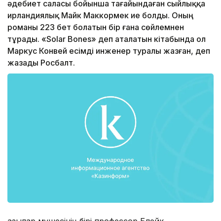
әдебиет саласы бойынша тағайындаған сыйлыққа
ирландиялық Майк Маккормек ие болды. Оның
романы 223 бет болатын бір ғана сөйлемнен
тұрады. «Solar Bones» деп аталатын кітабында ол
Маркус Конвей есімді инженер туралы жазған, деп
жазады Росбалт.
Қазылар мүшесінің бірі профессор Блейк