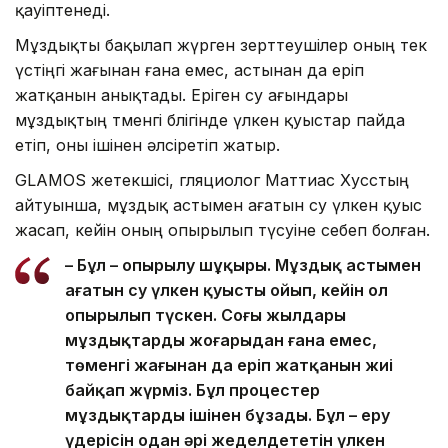
қауіптенеді.
Мұздықты бақылап жүрген зерттеушілер оның тек
үстіңгі жағынан ғана емес, астынан да еріп
жатқанын анықтады. Еріген су ағындары
мұздықтың төменгі бөлігінде үлкен қуыстар пайда
етіп, оны ішінен әлсіретіп жатыр.
GLAMOS жетекшісі, гляциолог Маттиас Хусстың
айтуынша, мұздық астымен ағатын су үлкен қуыс
жасап, кейін оның опырылып түсуіне себеп болған.
– Бұл – опырылу шұңқыры. Мұздық астымен
ағатын су үлкен қуысты ойып, кейін ол
опырылып түскен. Соңғы жылдары
мұздықтардың жоғарыдан ғана емес,
төменгі жағынан да еріп жатқанын жиі
байқап жүрміз. Бұл процестер
мұздықтарды ішінен бұзады. Бұл – еру
үдерісін одан әрі жеделдететін үлкен