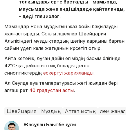
толқындары ерте басталды – мамырда,
маусымда және енді шілдеде қайталанды,
– деді гляциолог.
Мамандар Рона мұздығын жаз бойы бақылауды
жалғастырады. Соңғы өлшеулер Швейцария
Альпісіндегі мұздықтардың шегіну қарқыны барған
сайын үдеп келе жатқанын көрсетіп отыр.
Айта кетейік, бұған дейін еліміздің басым бөлігінде
42°C-қа дейінгі ыстық болады деген
синоптиктердің
ескертуі жарияланды
.
Ал Сеулде ауа температурасы жеті жылдан бері
алғаш рет
40 градустан асты
.
Швейцария
Мұздық
Аптап ыстық
Әлем жаңал
Жасұлан Бақытбекұлы