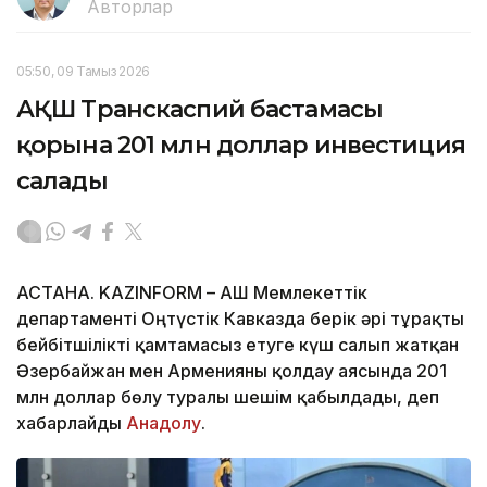
Авторлар
05:50, 09 Тамыз 2026
АҚШ Транскаспий бастамасы
қорына 201 млн доллар инвестиция
салады
АСТАНА. KAZINFORM – АҚШ Мемлекеттік
департаменті Оңтүстік Кавказда берік әрі тұрақты
бейбітшілікті қамтамасыз етуге күш салып жатқан
Әзербайжан мен Арменияны қолдау аясында 201
млн доллар бөлу туралы шешім қабылдады, деп
хабарлайды
Анадолу
.