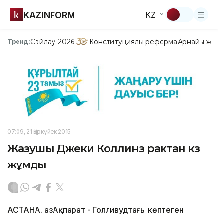
KAZINFORM
KZ
Сайлау-2026
Конституциялық реформа
Арнайы жо
Тренд:
07:09, 21 Қыркүйек 2015
Жазушы Джеки Коллинз рактан көз
жұмды
АСТАНА. ҚазАқпарат - Голливудтағы көптеген