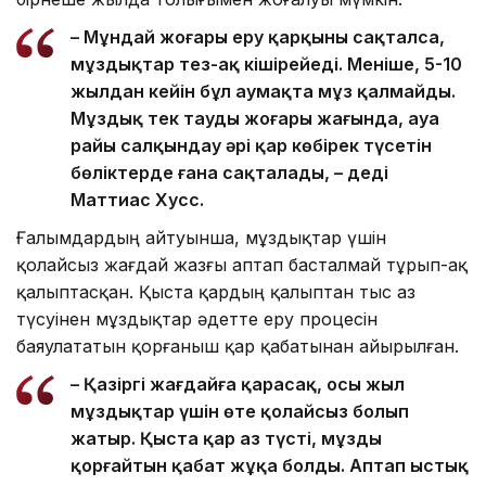
– Мұндай жоғары еру қарқыны сақталса,
мұздықтар тез-ақ кішірейеді. Меніңше, 5-10
жылдан кейін бұл аумақта мұз қалмайды.
Мұздық тек таудың жоғары жағында, ауа
райы салқындау әрі қар көбірек түсетін
бөліктерде ғана сақталады, – деді
Маттиас Хусс.
Ғалымдардың айтуынша, мұздықтар үшін
қолайсыз жағдай жазғы аптап басталмай тұрып-ақ
қалыптасқан. Қыста қардың қалыптан тыс аз
түсуінен мұздықтар әдетте еру процесін
баяулататын қорғаныш қар қабатынан айырылған.
– Қазіргі жағдайға қарасақ, осы жыл
мұздықтар үшін өте қолайсыз болып
жатыр. Қыста қар аз түсті, мұзды
қорғайтын қабат жұқа болды. Аптап ыстық