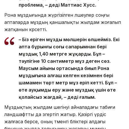
проблема, – деді Маттиас Хусс.
Рона мұздығында жүргізілген өлшеулер соңғы
апталарда мұздың қаншалықты жылдам жоғалып
жатқанын көрсетті.
– Біз еріген мұздың мөлшерін өлшейміз. Екі
апта бұрынғы соңғы сапарымнан бері
мұздық 1,40 метрге жұқарды. Бұл –
тәулігіне 10 сантиметр мұз деген сөз.
Маусым айының ортасында биыл Рона
мұздығына алғаш келген кезімнен бері
шамамен төрт метр мұз еріп кетті. Бұл –
өте ауқымды еру және мұздық үшін өте
қолайсыз жағдай, – деді ғалым.
Мұздықтың жылдам шегінуі айналадағы табиғи
ландшафтты да өзгертіп жатыр. Қазіргі үрдіс
жалғаса берсе, оның төменгі бөліктері алдағы
бірнеше жылда толығымен жоғалуы мүмкін.