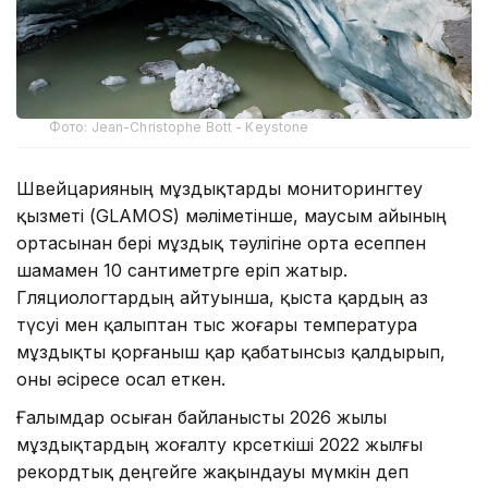
Фото: Jean-Christophe Bott - Keystone
Швейцарияның мұздықтарды мониторингтеу
қызметі (GLAMOS) мәліметінше, маусым айының
ортасынан бері мұздық тәулігіне орта есеппен
шамамен 10 сантиметрге еріп жатыр.
Гляциологтардың айтуынша, қыста қардың аз
түсуі мен қалыптан тыс жоғары температура
мұздықты қорғаныш қар қабатынсыз қалдырып,
оны әсіресе осал еткен.
Ғалымдар осыған байланысты 2026 жылы
мұздықтардың жоғалту көрсеткіші 2022 жылғы
рекордтық деңгейге жақындауы мүмкін деп