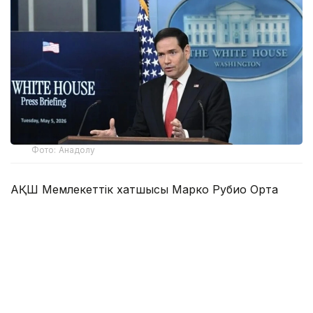
Фото: Анадолу
АҚШ Мемлекеттік хатшысы Марко Рубио Орта
дәліз деп те аталатын Транскаспий сауда бағыты
бойындағы жеке сектор инвестицияларына қолдау
көрсететін Транскаспий бастамасы қорының
құрылғанын мәлімдеді.
Әзербайжан мен Армения арасындағы бейбіт
келісімдердің бірінші жылдығына орай мәлімдеме