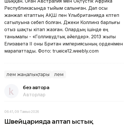
шыққан. Оған Австралия мен Оңтүстік Африка
Республикасында тыйым салынған. Дәл осы
жанжал кітаптың АҚШ пен Ұлыбританияда көптеп
сатылуына себеп болған. Джеки Коллинз барлығы
отыз шақты кітап жазған. Олардың ішінде ең
танымалы - «Голливудтық әйелдер». 2013 жылы
Елизавета II оны Британ империясының орденімен
марапаттады. Фото: trueice12.weebly.com
Әлем жаңалықтары
Әлем
без автора
Авторлар
06:41, 09 Тамыз 2026
Швейцарияда аптап ыстық