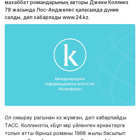
махаббат романдарының авторы Джеки Коллинз
78 жасында Лос-Анджелес қаласында дүние
салды, деп хабарлады www.24.kz.
Ол омырау рагынан көз жұмған, деп хабарлайды
ТАСС. Коллинзтің «Бұл өмір үйленген еркектерге
толы» атты бірінші романы 1968 жылы басылып