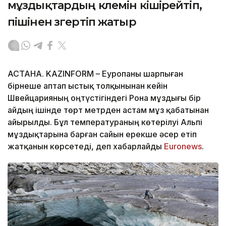
мұздықтардың көлемін кішірейтіп,
пішінен өзгертіп жатыр
АСТАНА. KAZINFORM – Еуропаны шарпыған
бірнеше аптап ыстық толқынынан кейін
Швейцарияның оңтүстігіндегі Рона мұздығы бір
айдың ішінде төрт метрден астам мұз қабатынан
айырылды. Бұл температураның көтерілуі Альпі
мұздықтарына барған сайын ерекше әсер етіп
жатқанын көрсетеді, деп хабарлайды
Еuronews
.