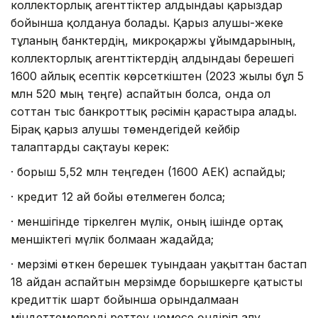
коллекторлық агенттіктер алдындағы қарыздар
бойынша қолдануға болады. Қарыз алушы-жеке
тұлғаның банктердің, микроқаржы ұйымдарының,
коллекторлық агенттіктердің алдындағы берешегі
1600 айлық есептік көрсеткіштен (2023 жылы бұл 5
млн 520 мың теңге) аспайтын болса, онда ол
соттан тыс банкроттық рәсімін қарастыра алады.
Бірақ қарыз алушы төмендегідей кейбір
талаптарды сақтауы керек:
·
борыш 5,52 млн теңгеден (1600 АЕК) аспайды;
·
кредит 12 ай бойы өтелмеген болса;
·
меншігінде тіркелген мүлік, оның ішінде ортақ
меншіктегі мүлік болмаған жағдайда;
·
мерзімі өткен берешек туындаған уақыттан бастап
18 айдан аспайтын мерзімде борышкерге қатысты
кредиттік шарт бойынша орындалмаған
міндеттемелерді реттеу немесе өндіріп алу