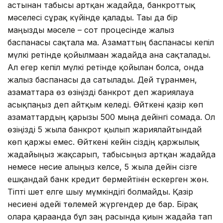
астынан табысы артқан жағдайда, банкроттық
мәселесі сұрақ күйінде қалады. Тағы да бір
маңызды мәселе – сот процесінде жалғыз
баспанасы сақтала ма. Азаматтың баспанасы кепіл
мүлкі ретінде қойылмаған жағдайда ғана сақталады.
Ал егер кепіл мүлкі ретінде қойылған болса, онда
жалғыз баспанасы да сатылады. Дей тұрғанмен,
азаматтарға өз өзіңізді банкрот деп жариялауға
асықпаңыз деп айтқым келеді. Өйткені қазір көп
азаматтардың қарызы 500 мыңға дейінгі сомада. Ол
өзіңізді 5 жылға банкрот қылып жариялайтындай
көп қаржы емес. Өйткені кейін сіздің қаржылық
жағдайыңыз жақсарып, табысыңыз артқан жағдайда
немесе несие алғыңыз келсе, 5 жылға дейін сізге
ешқандай банк кредит бермейтінін ескерген жөн.
Тіпті шет елге шығу мүмкіндігі болмайды. Қазір
несиені әдейі төлемей жүргендер де бар. Бірақ
оларға қарағанда бұл заң расында қиын жағдайға тап