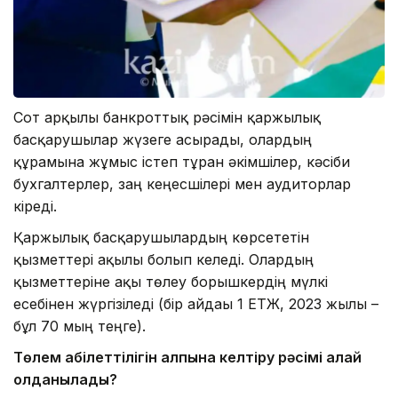
Сот арқылы банкроттық рәсімін қаржылық
басқарушылар жүзеге асырады, олардың
құрамына жұмыс істеп тұрған әкімшілер, кәсіби
бухгалтерлер, заң кеңесшілері мен аудиторлар
кіреді.
Қаржылық басқарушылардың көрсететін
қызметтері ақылы болып келеді. Олардың
қызметтеріне ақы төлеу борышкердің мүлкі
есебінен жүргізіледі (бір айдағы 1 ЕТЖ, 2023 жылы –
бұл 70 мың теңге).
Төлем қабілеттілігін қалпына келтіру рәсімі қалай
қолданылады?