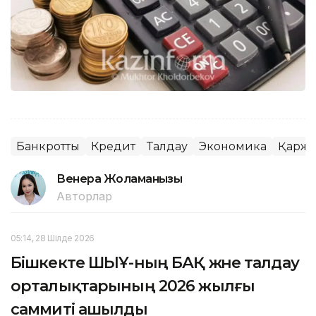
Банкроттық
Кредит
Талдау
Экономика
Қарж
Венера Жоламанқызы
Авторлар
05:14, 28 Шілде 2026
Бішкекте ШЫҰ-ның БАҚ және талдау
орталықтарының 2026 жылғы
саммиті ашылды