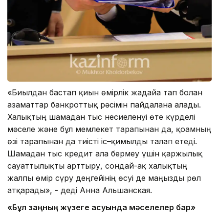
«Биылдан бастап қиын өмірлік жағдайға тап болған
азаматтар банкроттық рәсімін пайдалана алады.
Халықтың шамадан тыс несиеленуі өте күрделі
мәселе және бұл мемлекет тарапынан да, қоғамның
өзі тарапынан да тиісті іс–қимылды талап етеді.
Шамадан тыс кредит ала бермеу үшін қаржылық
сауаттылықты арттыру, сондай-ақ халықтың
жалпы өмір сүру деңгейінің өсуі де маңызды рөл
атқарады», - деді Анна Альшанская.
«Бұл заңның жүзеге асуында мәселелер бар»