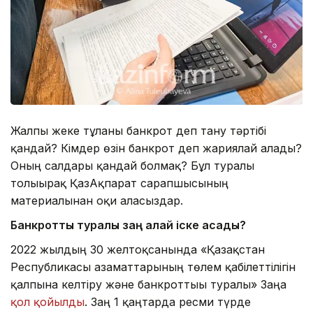
Жалпы жеке тұлғаны банкрот деп тану тәртібі
қандай? Кімдер өзін банкрот деп жариялай алады?
Оның салдары қандай болмақ? Бұл туралы
толығырақ ҚазАқпарат сарапшысының
материалынан оқи аласыздар.
Банкроттық туралы заң қалай іске асады?
2022 жылдың 30 желтоқсанында «Қазақстан
Республикасы азаматтарының төлем қабілеттілігін
қалпына келтіру және банкроттығы туралы» Заңға
қол қойылды
. Заң 1 қаңтарда ресми түрде