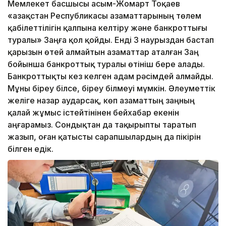
Мемлекет басшысы Қасым-Жомарт Тоқаев
«Қазақстан Республикасы азаматтарының төлем
қабілеттілігін қалпына келтіру және банкроттығы
туралы» Заңға қол қойды. Енді 3 наурыздан бастап
қарызын өтей алмайтын азаматтар аталған Заң
бойынша банкроттық туралы өтініш бере алады.
Банкроттықты кез келген адам рәсімдей алмайды.
Мұны біреу білсе, біреу білмеуі мүмкін. Әлеуметтік
желіге назар аударсақ, көп азаматтың заңның
қалай жұмыс істейтінінен бейхабар екенін
аңғарамыз. Сондықтан да тақырыпты таратып
жазып, оған қатысты сарапшылардың да пікірін
білген едік.