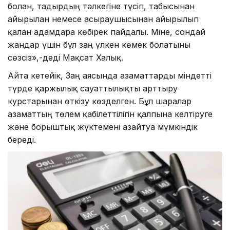
болған, тағдырдың тәлкегіне түсіп, табысынан
айырылған немесе асыраушысынан айырылып
қалған адамдарға көбірек пайдалы. Міне, сондай
жандар үшін бұл заң үлкен көмек болатыны
сөзсіз»,-деді Мақсат Халық.
Айта кетейік, Заң аясында азаматтарды міндетті
түрде қаржылық сауаттылықты арттыру
курстарынан өткізу көзделген. Бұл шаралар
азаматтың төлем қабілеттілігін қалпына келтіруге
және борыштық жүктемені азайтуға мүмкіндік
береді.