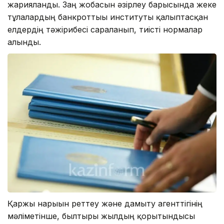
жарияланды. Заң жобасын әзірлеу барысында жеке
тұлғалардың банкроттығы институты қалыптасқан
елдердің тәжірибесі сараланып, тиісті нормалар
алынды.
Қаржы нарығын реттеу және дамыту агенттігінің
мәліметінше, былтырғы жылдың қорытындысы