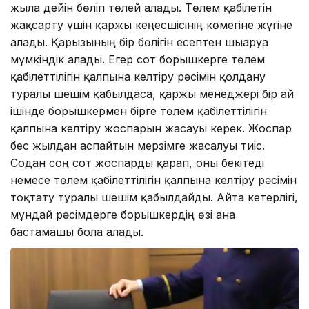
жылға дейін бөліп төлей алады. Төлем қабілетін
жақсарту үшін қаржы кеңесшісінің көмегіне жүгіне
алады. Қарызының бір бөлігін есептен шығаруға
мүмкіндік алады. Егер сот борышкерге төлем
қабілеттілігін қалпына келтіру рәсімін қолдану
туралы шешім қабылдаса, қаржы менеджері бір ай
ішінде борышкермен бірге төлем қабілеттілігін
қалпына келтіру жоспарын жасауы керек. Жоспар
бес жылдан аспайтын мерзімге жасалуы тиіс.
Содан соң сот жоспарды қарап, оны бекітеді
немесе төлем қабілеттілігін қалпына келтіру рәсімін
тоқтату туралы шешім қабылдайды. Айта кетерлігі,
мұндай рәсімдерге борышкердің өзі ғана
бастамашы бола алады.