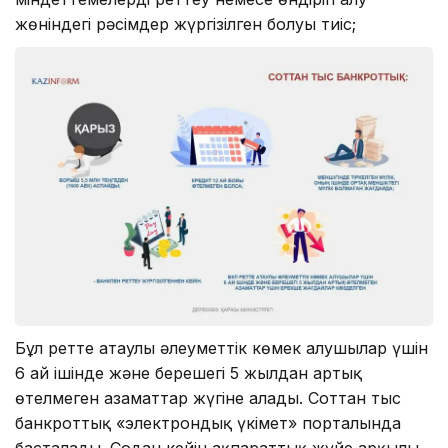
жөніндегі рәсімдер жүргізілген болуы тиіс;
Бұл ретте атаулы әлеуметтік көмек алушылар үшін
6 ай ішінде және берешегі 5 жылдан артық
өтелмеген азаматтар жүгіне алады. Соттан тыс
банкроттық «электрондық үкімет» порталында