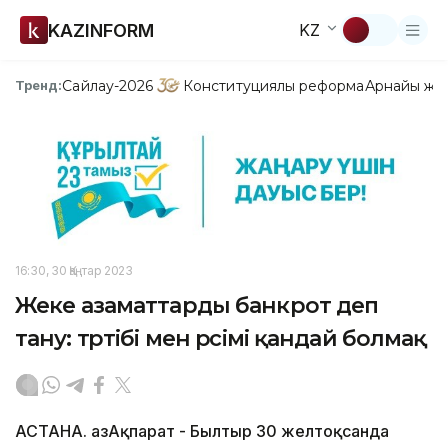
KAZINFORM
KZ
Сайлау-2026
Конституциялық реформа
Арнайы жо
Тренд:
16:30, 30 Қаңтар 2023
Жеке азаматтарды банкрот деп
тану: тәртібі мен рәсімі қандай болмақ
АСТАНА. ҚазАқпарат - Былтыр 30 желтоқсанда