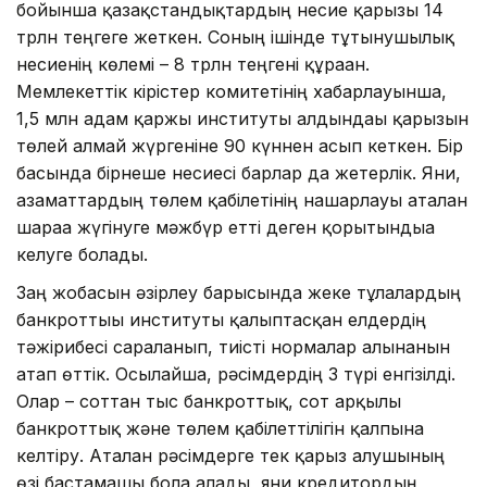
бойынша қазақстандықтардың несие қарызы 14
трлн теңгеге жеткен. Соның ішінде тұтынушылық
несиенің көлемі – 8 трлн теңгені құраған.
Мемлекеттік кірістер комитетінің хабарлауынша,
1,5 млн адам қаржы институты алдындағы қарызын
төлей алмай жүргеніне 90 күннен асып кеткен. Бір
басында бірнеше несиесі барлар да жетерлік. Яғни,
азаматтардың төлем қабілетінің нашарлауы аталған
шараға жүгінуге мәжбүр етті деген қорытындыға
келуге болады.
Заң жобасын әзірлеу барысында жеке тұлғалардың
банкроттығы институты қалыптасқан елдердің
тәжірибесі сараланып, тиісті нормалар алынғанын
атап өттік. Осылайша, рәсімдердің 3 түрі енгізілді.
Олар – соттан тыс банкроттық, сот арқылы
банкроттық және төлем қабілеттілігін қалпына
келтіру. Аталған рәсімдерге тек қарыз алушының
өзі бастамашы бола алады, яғни кредитордың