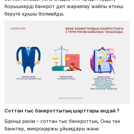
борышкерді банкрот деп жариялау жайлы өтініш
беруге құқығы болмайды.
Соттан тыс банкроттықтың шарттары қандай ?
Бірінші рәсім – соттан тыс банкроттық. Оны тек
банктер, микроқаржы ұйымдары және