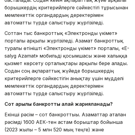
басталады. Содан кейін ақпараттық жүйе арқылы
борышкердің критерийлерге сәйкестігі тұрғысынан
мемлекеттік органдардың деректерімен
автоматты түрде салыстыру жүргізіледі.
Соттан тыс банкроттық «Электронды үкімет»
порталы арқылы жүргізіледі. Азамат банкроттық
туралы өтінішті «Электронды үкімет» порталы, «E-
salyg Azamat» мобильді қосымшасы және халыққа
қызмет көрсету орталықтары арқылы бере алады.
Содан соң ақпараттық жүйеде борышкердің
критерийлерге сәйкестігін анықтау үшін мүдделі
мемлекеттік органдардың деректерімен
автоматты түрде салыстыру жүргізіледі.
Сот арқылы банкроттық қалай жарияланады?
Екінші рәсім – сот банкроттығы. Азаматтар аталған
рәсімді 1600 АЕК-тен астам борыштар бойынша
(2023 жылы – 5 млн 520 мың теңге) және