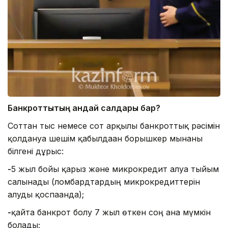
Банкроттықтың қандай салдары бар?
Соттан тыс немесе сот арқылы банкроттық рәсімін
қолдануға шешім қабылдаған борышкер мынаны
білгені дұрыс:
-
5 жыл бойы қарыз және микрокредит алуға тыйым
салынады (ломбардтардың микрокредиттерін
алуды қоспағанда);
-
қайта банкрот болу 7 жыл өткен соң ғана мүмкін
болады;