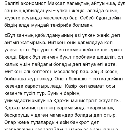
Белгілі экономист Мақсат Халықтың айтуынша, бұл
заңның қабылдануы – үлкен жеңіс, алайда оның
жүзеге асуында мәселелер бар. Себебі бұған дейін
біздің елде мұндай тәжірибе болмаған.
«Бұл заңның қабылдануының өзі үлкен жеңіс деп
айтып жатырмыз. Өйткені оны қабылдауға көп
уақыт өтті. Әртүрлі себептермен кейінге шегеріліп
келді. Бірақ бұл заңмен бүкіл проблема шешіліп, ол
халық үшін пайдалы болады деп айтуға әлі ерте.
Өйткені әлі көптеген мәселелер бар. Заң 3 кезең
бойынша жүргізіледі. Оның біріншісі – сотқа дейінгі
кезеңде қарастырылады. Қазір көп азамат осы
кезеңге түсіп тұр. Бұның бәрінің
ұйымдастырылуына Қаржы министрлігі жауапты.
Қаржы министрлігінің қарамағында «қаржылық
басқарушы» деген мамандар болады деп отыр.
Олар жеке тұлғалардың өзін банкрот деп
жариялауын қадағалайды. 1 наурызда заң күшіне