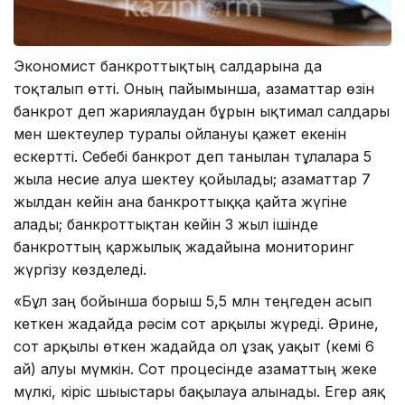
Экономист банкроттықтың салдарына да
тоқталып өтті. Оның пайымынша, азаматтар өзін
банкрот деп жариялаудан бұрын ықтимал салдары
мен шектеулер туралы ойлануы қажет екенін
ескертті. Себебі банкрот деп танылған тұлғаларға 5
жылға несие алуға шектеу қойылады; азаматтар 7
жылдан кейін ғана банкроттыққа қайта жүгіне
алады; банкроттықтан кейін 3 жыл ішінде
банкроттың қаржылық жағдайына мониторинг
жүргізу көзделеді.
«Бұл заң бойынша борыш 5,5 млн теңгеден асып
кеткен жағдайда рәсім сот арқылы жүреді. Әрине,
сот арқылы өткен жағдайда ол ұзақ уақыт (кемі 6
ай) алуы мүмкін. Сот процесінде азаматтың жеке
мүлкі, кіріс шығыстары бақылауға алынады. Егер аяқ