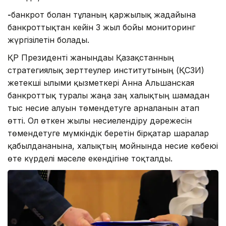
-
банкрот болған тұлғаның қаржылық жағдайына
банкроттықтан кейін 3 жыл бойы мониторинг
жүргізілетін болады.
ҚР Президенті жанындағы Қазақстанның
стратегиялық зерттеулер институтының (ҚСЗИ)
жетекші ғылыми қызметкері Анна Альшанская
банкроттық туралы жаңа заң халықтың шамадан
тыс несие алуын төмендетуге арналғанын атап
өтті. Ол өткен жылы несиелендіру дәрежесін
төмендетуге мүмкіндік беретін бірқатар шаралар
қабылданғанына, халықтың мойнында несие көбеюі
өте күрделі мәселе екендігіне тоқталды.