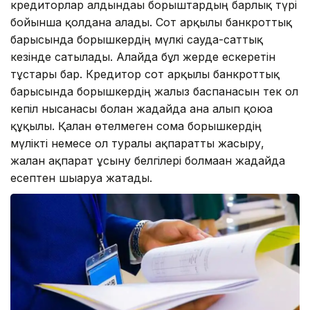
кредиторлар алдындағы борыштардың барлық түрі
бойынша қолдана алады. Сот арқылы банкроттық
барысында борышкердің мүлкі сауда-саттық
кезінде сатылады. Алайда бұл жерде ескеретін
тұстары бар. Кредитор сот арқылы банкроттық
барысында борышкердің жалғыз баспанасын тек ол
кепіл нысанасы болған жағдайда ғана алып қоюға
құқылы. Қалған өтелмеген сома борышкердің
мүлікті немесе ол туралы ақпаратты жасыру,
жалған ақпарат ұсыну белгілері болмаған жағдайда
есептен шығаруға жатады.