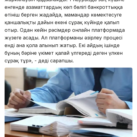
енгенде азаматтардың көп бөлігі банкроттыққа
өтініш берген жағдайда, мамандар көмектесуге
қаншалықты дайын екені сұрақ күйінде қалып
отыр. Одан кейін рәсімдер онлайн платформада
жүзеге асады. Ал платформаны әзірлеу процесі
енді ғана қолға алынып жатыр. Екі айдың ішінде
бұның бәріне үкімет қалай үлгереді деген үлкен
сұрақ тұр», - деді сарапшы.