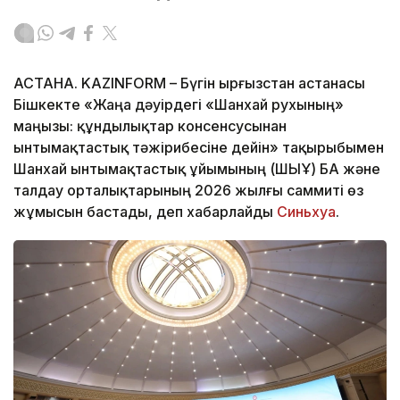
АСТАНА. KAZINFORM – Бүгін Қырғызстан астанасы
Бішкекте «Жаңа дәуірдегі «Шанхай рухының»
маңызы: құндылықтар консенсусынан
ынтымақтастық тәжірибесіне дейін» тақырыбымен
Шанхай ынтымақтастық ұйымының (ШЫҰ) БАҚ және
талдау орталықтарының 2026 жылғы саммиті өз
жұмысын бастады, деп хабарлайды
Синьхуа
.