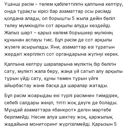
Үшінші рәсім – төлем қабілеттілігін қалпына келтіру,
онда тұрақты кірісі бар азаматтар осы рәсімді
қолдана алады, ол борышты 5 жылға дейін бөліп
төлеу мүмкіндігін сот арқылы алуды көздейді.
Жалғыз шарт – қарыз көлемі борышкер мүлкінің
құнынан аспауы тиіс. Бұл рәсім де сот арқылы
жүзеге асырылады. Яғни, азаматтар өзі тұратын
жердегі жергілікті сот органдарына жүгінуі керек.
Қалпына келтіру шараларына мүліктің бір бөлігін
сату, мүлікті жалға беру, жаңа үй сатып алу арқылы
тұрғын үйді сату, құны төмен тұрғын үйге
айырбастау және басқа да шаралар жатады.
Бұл рәсім жоғарыдағы екі түрлі рәсімнен тиімдірек,
себебі салдары жеңіл, тіпті жоқ деуге де болады.
Мұндай азаматтарға «банкрот» деген мәртебе
берілмейді. Несие алуға шектеу жоқ, қаржылық
жағдайына мониторинг жүргізілмейді. Қарызын 5