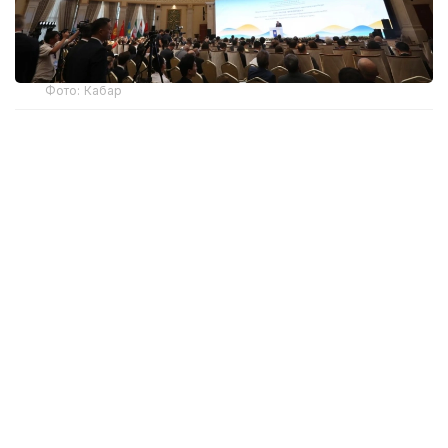
Фото: Кабар
Саммитке ШЫҰ-ға мүше елдердің 150-ге жуық
жетекші бұқаралық ақпарат құралының, танымал
талдау орталықтарының, мемлекеттік
органдарының және ШЫҰ хатшылығының шамамен
260 өкілі қатысып жатыр.
Саммиттің ашылу рәсімінде Қырғыз Республикасы
Президенті Әкімшілігінің Ақпараттық саясат
қызметінің жетекшісі Дайырбек Орынбеков қазіргі
әлемде бұқаралық ақпарат құралдары мен талдау
орталықтары қоғамдық пікірді қалыптастыру,
мемлекеттер арасындағы сенімді нығайту және
қауіпсіздікті қамтамасыз ету ісінде маңызды