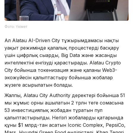
Фото: Үкімет
Ал Alatau AI-Driven City тұжырымдамасы нақты
уақыт режимінде қалалық процестерді басқару
үшін цифрлық сыңарды, Big Data және жасанды
интеллектіні енгізуді қарастырады. Alatau Crypto
City бойынша токенизация және қаланың Web3-
экожүйесін қалыптастыру бойынша жобалар
жүзеге асырылатын болады.
Жалпы, Alatau City Authority деректері бойынша 51
мың жұмыс орны ашылатын 2 трлн теңге сомасына
53 инвестициялық жобадан тұратын пул
қалыптастырылды. Негізгі жобалардың қатарында
құны $1 млрд-тан асатын Iconic Complex, PepsiCo,
Mars, Hyundai Green Food өндірістері, Khan Tengri