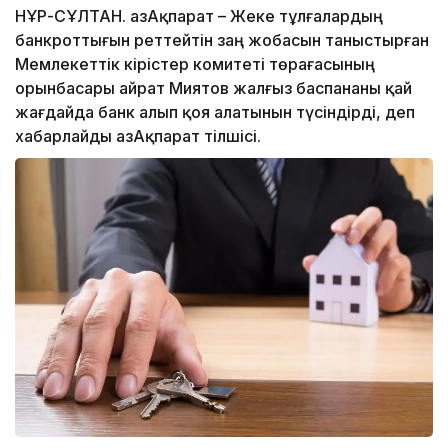
НҰР-СҰЛТАН. ҚазАқпарат – Жеке тұлғалардың
банкроттығын реттейтін заң жобасын таныстырған
Мемлекеттік кірістер комитеті төрағасының
орынбасары Қайрат Миятов жалғыз баспананы қай
жағдайда банк алып қоя алатынын түсіндірді, деп
хабарлайды ҚазАқпарат тілшісі.