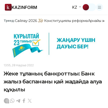
KAZINFORM
KZ
Сайлау-2026
Конституциялық реформа
Арнайы жо
Тренд:
13:55, 28 Наурыз 2022
Жеке тұлғаның банкроттығы: Банк
жалғыз баспананы қай жағдайда алуға
құқылы