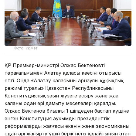
Фото: Үкімет
ҚР Премьер-министрі Олжас Бектеновтің
төрағалығымен Алатау қаласы кеңесінің отырысы
өтті. Онда «Алатау қаласының арнаулы құқықтық
режимі туралы» Қазақстан Республикасының
Конституциялық заңын жүзеге асыру және жаңа
қаланы одан әрі дамыту мәселелері қаралды.
Олжас Бектенов биылғы 1 шілдеден бастап күшіне
енген Конституция ауқымды президенттік
реформалардың жалғасы екенін және экономиканы
одан әрі жаңғырту үшін берік негіз қалайтынын атап