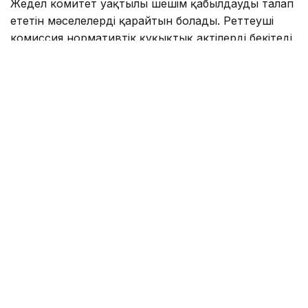
Жедел комитет уақтылы шешім қабылдауды талап
ететін мәселелерді қарайтын болады. Реттеуші
комиссия нормативтік құқықтық актілерді бекітеді,
сондай-ақ арнайы құқықтық режим шеңберінде
озық халықаралық практикаларды енгізетін
болады.
Өтпелі кезең мәселелерін реттеу мақсатында
Кеңес Алатау қаласы әкімдігінің жанынан Жер
қатынастары жөніндегі уақытша комиссия
құруды қолдады.
Комиссияның міндеттеріне қаланың мастер-жоспары
бекітілгенге дейін басым инвестициялық
жобаларды сүйемелдеу де кіреді. Комиссияның
міндеттеріне қаланың мастер-жоспары бекітілгенге
дейін басым инвестициялық жобаларды
сүйемелдеу де кіреді.
Премьер-министр мемлекеттік органдар мен