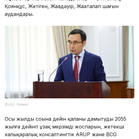
Қоянқұс, Жетіген, Жаңадәуір, Жаңаталап шағын
аудандары.
Фото: Үкімет
Осы жылдың соңына дейін қаланы дамытудың 2055
жылға дейінгі ұзақ мерзімді жоспарын, жетекші
халықаралық консалтингтік ARUP және BCG