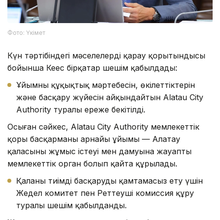
Фото: Үкімет
Күн тәртібіндегі мәселелерді қарау қорытындысы
бойынша Кеңес бірқатар шешім қабылдады:
Ұйымның құқықтық мәртебесін, өкілеттіктерін
және басқару жүйесін айқындайтын Alatau City
Authority туралы ереже бекітілді.
Осыған сәйкес, Alatau City Authority мемлекеттік
қоры басқарманың арнайы ұйымы — Алатау
қаласының жұмыс істеуі мен дамуына жауапты
мемлекеттік орган болып қайта құрылады.
Қаланы тиімді басқаруды қамтамасыз ету үшін
Жедел комитет пен Реттеуші комиссия құру
туралы шешім қабылданды.