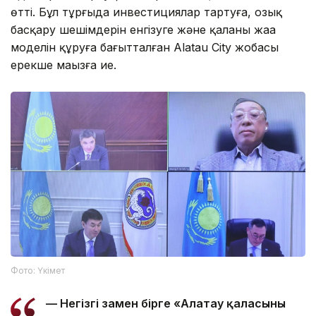
өтті. Бұл тұрғыда инвестициялар тартуға, озық
басқару шешімдерін енгізуге және қаланың жаңа
моделін құруға бағытталған Alatau City жобасы
ерекше маңызға ие.
Фото: Үкімет
— Негізгі заңмен бірге «Алатау қаласының