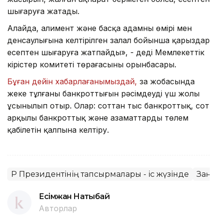
шығаруға жатады.
Алайда, алимент және басқа адамның өмірі мен
денсаулығына келтірілген залал бойынша қарыздар
есептен шығаруға жатпайды», - деді Мемлекеттік
кірістер комитеті төрағасының орынбасары.
Бұған дейін хабарлағанымыздай,
заң жобасында
жеке тұлғаның банкроттығын рәсімдеудің үш жолы
ұсынылып отыр. Олар: соттан тыс банкроттық, сот
арқылы банкроттық және азаматтардың төлем
қабілетін қалпына келтіру.
ҚР Президентінің тапсырмалары - іс жүзінде
Заң
Есімжан Нақтыбай
Авторлар