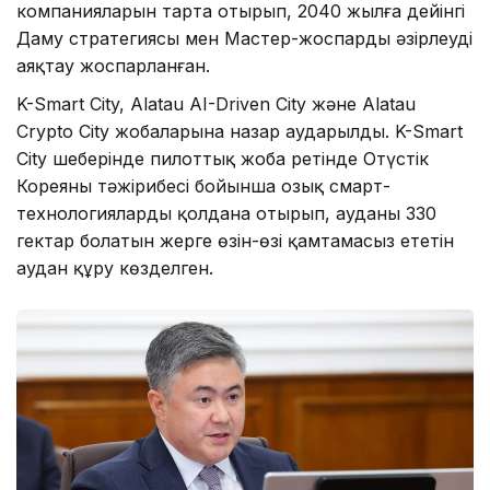
компанияларын тарта отырып, 2040 жылға дейінгі
Даму стратегиясы мен Мастер-жоспарды әзірлеуді
аяқтау жоспарланған.
K-Smart City, Alatau AI-Driven City және Alatau
Crypto City жобаларына назар аударылды. K-Smart
City шеңберінде пилоттық жоба ретінде Оңтүстік
Кореяның тәжірибесі бойынша озық смарт-
технологияларды қолдана отырып, ауданы 330
гектар болатын жерге өзін-өзі қамтамасыз ететін
аудан құру көзделген.