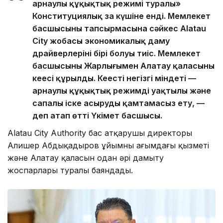
арнаулы құқықтық режимі туралы»
Конституциялық заң күшіне енді. Мемлекет
басшысының тапсырмасына сәйкес Alatau
City жобасы экономикалық даму
драйверлерінің бірі болуы тиіс. Мемлекет
басшысының Жарлығымен Алатау қаласының
кеңесі құрылды. Кеңестің негізгі міндеті —
арнаулы құқықтық режимді уақтылы және
сапалы іске асыруды қамтамасыз ету, —
деп атап өтті Үкімет басшысы.
Alatau City Authority бас атқарушы директоры
Алишер Абдықадыров ұйымның ағымдағы қызметі
және Алатау қаласын одан әрі дамыту
жоспарлары туралы баяндады.