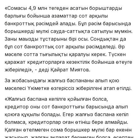
«Сомасы 4,9 млн теңгеден асатын борыштардың
барлығы бойынша азаматтар сот арқылы
банкроттық рәсімдей алады. Бұл рәсім барысында
борышкердің мүлкі сауда-саттықта сатылуы мүмкін.
Заңның маңызды тұстарының бірі осы. Сондықтан да
бұл сот банкроттық сот арқылы рәсімделеді. Әр
мәселе сотта тыңғылықты қаралуы керек. Түскен
қаражат кредиторларға кезектілік бойынша өтеуге
жіберіледі», - деді Қайрат Миятов.
Заң жобасындағы жалғыз баспананы алып қою
мәселесі Үкіметке өзгеріссіз жіберілгені атап өтілді.
«Жалғыз баспана кепілге қойылған болса,
кредитор оны сот банкроттығы барысында алып
қоюға құқылы болады. Егер жалғыз баспана кепіл
болмаса, кредиторлар оған өтініш бере алмайды.
Қалған өтелмеген сома борышкер мүлкі бар екенін
жасырып, жалған ақпарат бермеген болса, есептен