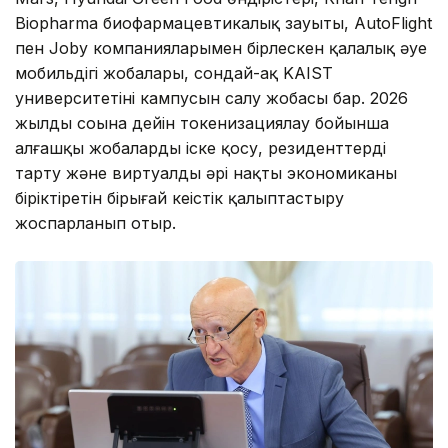
Biopharma биофармацевтикалық зауыты, AutoFlight
пен Joby компанияларымен бірлескен қалалық әуе
мобильдігі жобалары, сондай-ақ KAIST
университетінің кампусын салу жобасы бар. 2026
жылдың соңына дейін токенизациялау бойынша
алғашқы жобаларды іске қосу, резиденттерді
тарту және виртуалды әрі нақты экономиканы
біріктіретін бірыңғай кеңістік қалыптастыру
жоспарланып отыр.