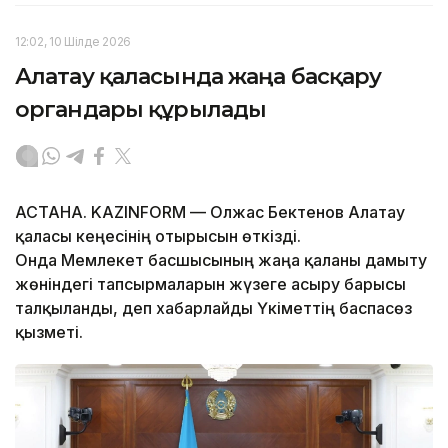
12:02, 10 Шілде 2026
Алатау қаласында жаңа басқару
органдары құрылады
АСТАНА. KAZINFORM — Олжас Бектенов Алатау
қаласы кеңесінің отырысын өткізді.
Онда Мемлекет басшысының жаңа қаланы дамыту
жөніндегі тапсырмаларын жүзеге асыру барысы
талқыланды, деп хабарлайды Үкіметтің баспасөз
қызметі.