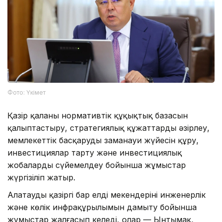
Фото: Үкімет
Қазір қаланың нормативтік құқықтық базасын
қалыптастыру, стратегиялық құжаттарды әзірлеу,
мемлекеттік басқарудың заманауи жүйесін құру,
инвестициялар тарту және инвестициялық
жобаларды сүйемелдеу бойынша жұмыстар
жүргізіліп жатыр.
Алатаудың қазіргі бар елді мекендерінің инженерлік
және көлік инфрақұрылымын дамыту бойынша
жұмыстар жалғасып келеді, олар — Ынтымақ,