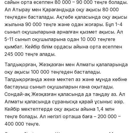
сайын орта есеппен 80 000 – 90 000 теңге болады.
Ал Атырау мен Қарағандыда оқу ақысы 80 000
теңгеден басталады. Ақтөбе қаласында оқу ақысы
жылына 90 000 теңге және одан жоғары. Бұл 1-4
сынып оқушыларына арналған қызмет ақысы. Ал
5-11 сынып оқушыларына одан 10 000 теңгеге
қымбат. Кейбір білім ордасы айына орта есеппен
245 000 теңге алады.
Талдықорған, Жезқазған мен Алматы қалаларында
оқу ақысы 100 000 теңгеден басталады.
Талдықорғанда жеке мектеп аз және мұнда көбіне
бастауыш сынып оқушыларын ғана оқытады.
Сондай-ақ Жезқазған қаласында да таңдау аз. Ал
Алматы қаласында сұранысқа қарай ұсыныс әзір.
Кейбір мектептерде оқу ақысы айына 1,4 млн
теңге болады. Ал негізгі орташа баға – 200 000 –
400 000 теңге.