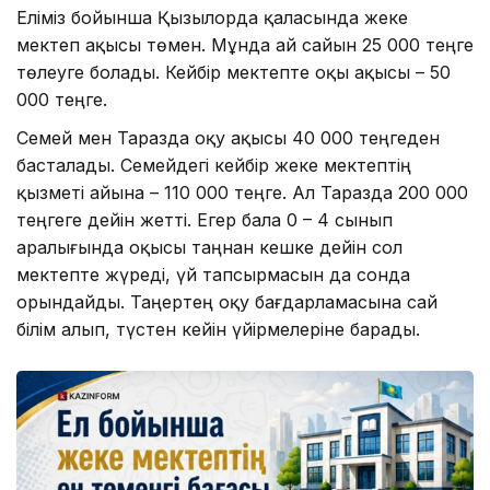
Еліміз бойынша Қызылорда қаласында жеке
мектеп ақысы төмен. Мұнда ай сайын 25 000 теңге
төлеуге болады. Кейбір мектепте оқы ақысы – 50
000 теңге.
Семей мен Таразда оқу ақысы 40 000 теңгеден
басталады. Семейдегі кейбір жеке мектептің
қызметі айына – 110 000 теңге. Ал Таразда 200 000
теңгеге дейін жетті. Егер бала 0 – 4 сынып
аралығында оқысы таңнан кешке дейін сол
мектепте жүреді, үй тапсырмасын да сонда
орындайды. Таңертең оқу бағдарламасына сай
білім алып, түстен кейін үйірмелеріне барады.