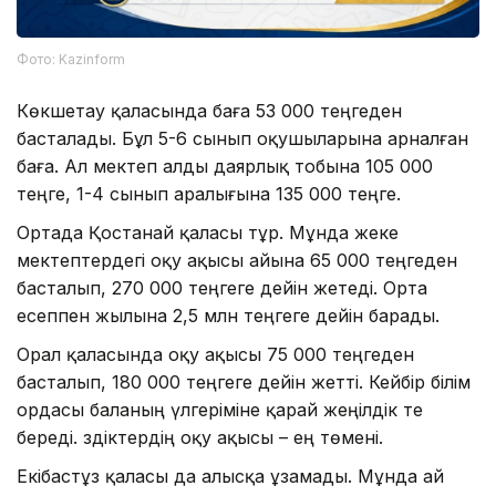
Фото: Kazinform
Көкшетау қаласында баға 53 000 теңгеден
басталады. Бұл 5-6 сынып оқушыларына арналған
баға. Ал мектеп алды даярлық тобына 105 000
теңге, 1-4 сынып аралығына 135 000 теңге.
Ортада Қостанай қаласы тұр. Мұнда жеке
мектептердегі оқу ақысы айына 65 000 теңгеден
басталып, 270 000 теңгеге дейін жетеді. Орта
есеппен жылына 2,5 млн теңгеге дейін барады.
Орал қаласында оқу ақысы 75 000 теңгеден
басталып, 180 000 теңгеге дейін жетті. Кейбір білім
ордасы баланың үлгеріміне қарай жеңілдік те
береді. Үздіктердің оқу ақысы – ең төмені.
Екібастұз қаласы да алысқа ұзамады. Мұнда ай