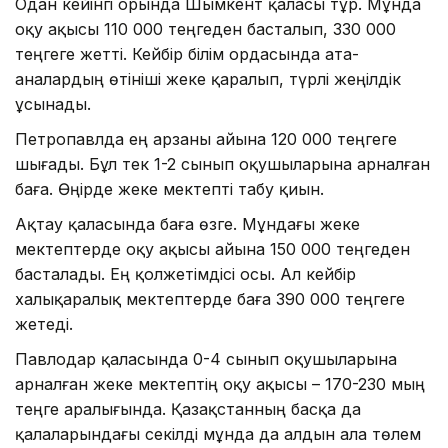
Одан кейінгі орында Шымкент қаласы тұр. Мұнда
оқу ақысы 110 000 теңгеден басталып, 330 000
теңгеге жетті. Кейбір білім ордасында ата-
аналардың өтініші жеке қаралып, түрлі жеңілдік
ұсынады.
Петропавлда ең арзаны айына 120 000 теңгеге
шығады. Бұл тек 1-2 сынып оқушыларына арналған
баға. Өңірде жеке мектепті табу қиын.
Ақтау қаласында баға өзге. Мұндағы жеке
мектептерде оқу ақысы айына 150 000 теңгеден
басталады. Ең қолжетімдісі осы. Ал кейбір
халықаралық мектептерде баға 390 000 теңгеге
жетеді.
Павлодар қаласында 0-4 сынып оқушыларына
арналған жеке мектептің оқу ақысы – 170-230 мың
теңге аралығында. Қазақстанның басқа да
қалаларындағы секілді мұнда да алдын ала төлем