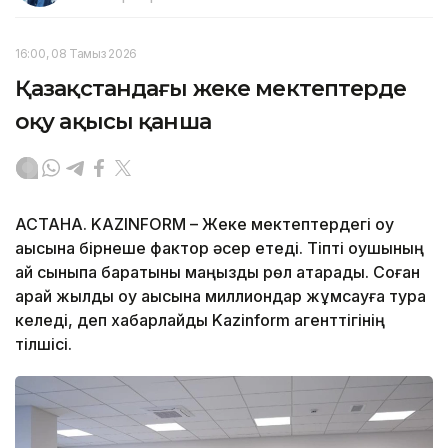
16:00, 08 Тамыз 2026
Қазақстандағы жеке мектептерде
оқу ақысы қанша
АСТАНА. KAZINFORM – Жеке мектептердегі оқу
ақысына бірнеше фактор әсер етеді. Тіпті оқушының
қай сыныпқа баратыны маңызды рөл атқарады. Соған
қарай жылдық оқу ақысына миллиондар жұмсауға тура
келеді, деп хабарлайды Kazinform агенттігінің
тілшісі.