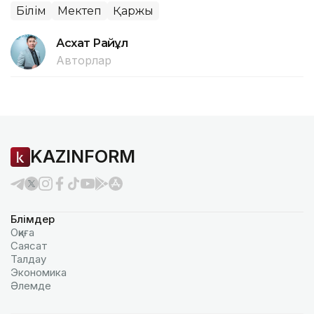
Білім
Мектеп
Қаржы
Асхат Райқұл
Авторлар
KAZINFORM
Бөлімдер
Оқиға
Саясат
Талдау
Экономика
Әлемде