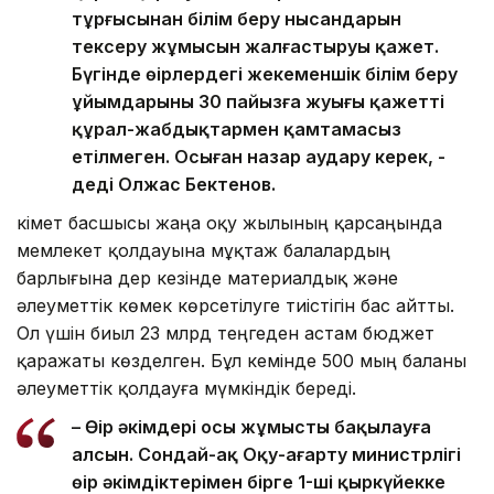
тұрғысынан білім беру нысандарын
тексеру жұмысын жалғастыруы қажет.
Бүгінде өңірлердегі жекеменшік білім беру
ұйымдарының 30 пайызға жуығы қажетті
құрал-жабдықтармен қамтамасыз
етілмеген. Осыған назар аудару керек, -
деді Олжас Бектенов.
Үкімет басшысы жаңа оқу жылының қарсаңында
мемлекет қолдауына мұқтаж балалардың
барлығына дер кезінде материалдық және
әлеуметтік көмек көрсетілуге тиістігін бас айтты.
Ол үшін биыл 23 млрд теңгеден астам бюджет
қаражаты көзделген. Бұл кемінде 500 мың баланы
әлеуметтік қолдауға мүмкіндік береді.
– Өңір әкімдері осы жұмысты бақылауға
алсын. Сондай-ақ Оқу-ағарту министрлігі
өңір әкімдіктерімен бірге 1-ші қыркүйекке