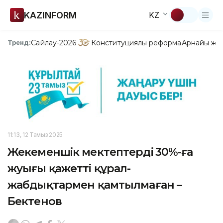
KAZINFORM
KZ
Сайлау-2026
Конституциялық реформа
Арнайы жо
Тренд:
11:13, 12 Тамыз 2025
Жекеменшік мектептердің 30%-ға
жуығы қажетті құрал-
жабдықтармен қамтылмаған –
Бектенов