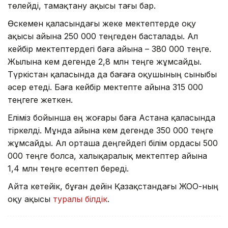
төлейді, тамақтану ақысы тағы бар.
Өскемен қаласындағы жеке мектептерде оқу
ақысы айына 250 000 теңгеден басталады. Ал
кейбір мектептердегі баға айына – 380 000 теңге.
Жылына кем дегенде 2,8 млн теңге жұмсайды.
Түркістан қаласында да бағаға оқушының сыныбы
әсер етеді. Баға кейбір мектепте айына 315 000
теңгеге жеткен.
Еліміз бойынша ең жоғары баға Астана қаласында
тіркелді. Мұнда айына кем дегенде 350 000 теңге
жұмсайды. Ал орташа деңгейдегі білім ордасы 500
000 теңге болса, халықаралық мектептер айына
1,4 млн теңге есептеп береді.
Айта кетейік, бұған дейін Қазақстандағы ЖОО-ның
оқу ақысы
туралы білдік
.