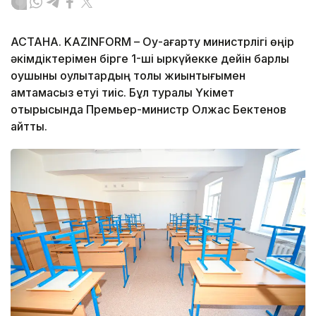
АСТАНА. KAZINFORM – Оқу-ағарту министрлігі өңір
әкімдіктерімен бірге 1-ші қыркүйекке дейін барлық
оқушыны оқулықтардың толық жиынтығымен
қамтамасыз етуі тиіс. Бұл туралы Үкімет
отырысында Премьер-министр Олжас Бектенов
айтты.