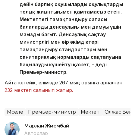
дейін барлық оқушыларды оқулықтардың
толық жиынтығымен қамтамасыз етсін.
Мектептегі тамақтандыру сапасы
балалардың денсаулығы мен дамуы үшін
маңызды бағыт. Денсаулық сақтау
министрлігі мен өңір әкімдіктері
тамақтандыру стандарттары мен
санитариялық нормалардың сақталуына
бақылауды күшейтуі қажет, - деді
Премьер-министр.
Айта кетейік, елімізде 267 мың орынға арналған
232 мектеп салынып жатыр.
Мәселе
Премьер-министр
Мектеп
Олжас Бект
Марлан Жиембай
Авторлар