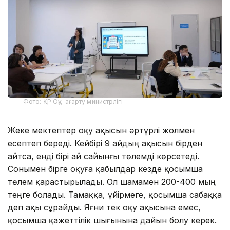
Фото: ҚР Оқу-ағарту министрлігі
Жеке мектептер оқу ақысын әртүрлі жолмен
есептеп береді. Кейбірі 9 айдың ақысын бірден
айтса, енді бірі ай сайынғы төлемді көрсетеді.
Сонымен бірге оқуға қабылдар кезде қосымша
төлем қарастырылады. Ол шамамен 200-400 мың
теңге болады. Тамаққа, үйірмеге, қосымша сабаққа
деп ақы сұрайды. Яғни тек оқу ақысына емес,
қосымша қажеттілік шығынына дайын болу керек.