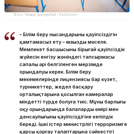
Фото: Мақсат Шағырбай / Kazinform
– Білім беру нысандарының қауіпсіздігін
қамтамасыз ету – маңызды мәселе.
Мемлекет басшысының бірыңғай қауіпсіздік
жүйесін енгізу жөніндегі тапсырмасы
сапалы әрі белгіленген мерзімде
орындалуы керек. Білім беру
мекемелерінде лицензиясы бар күзет,
турникеттер, жедел басқару
орталықтарына қосылған камералар
міндетті түрде болуға тиіс. Мұның барлығы
оқу орындарында балалардың өмірі мен
денсаулығының қауіпсіздігіне кепілдік
береді. Ішкі істер министрлігі терроризмге
қарсы қорғау талаптарына сәйкестігі