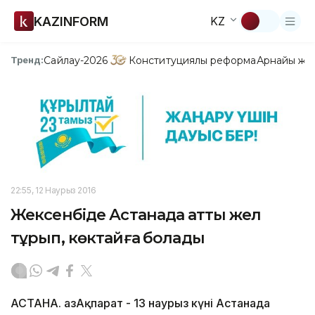
KAZINFORM
KZ
Сайлау-2026
Конституциялық реформа
Арнайы жо
Тренд:
22:55, 12 Наурыз 2016
Жексенбіде Астанада қатты жел
тұрып, көктайғақ болады
АСТАНА. ҚазАқпарат - 13 наурыз күні Астанада