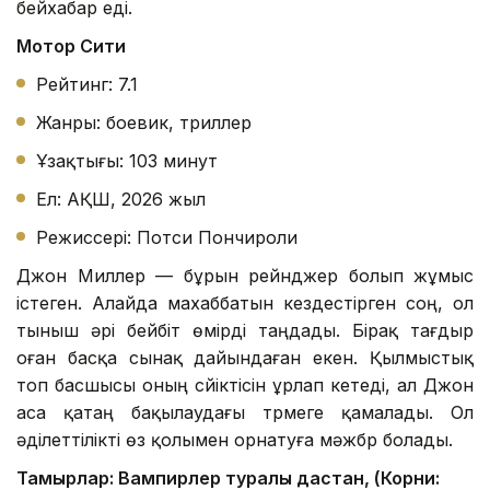
бейхабар еді.
Мотор Сити
Рейтинг: 7.1
Жанры: боевик, триллер
Ұзақтығы: 103 минут
Ел: АҚШ, 2026 жыл
Режиссері: Потси Пончироли
Джон Миллер — бұрын рейнджер болып жұмыс
істеген. Алайда махаббатын кездестірген соң, ол
тыныш әрі бейбіт өмірді таңдады. Бірақ тағдыр
оған басқа сынақ дайындаған екен. Қылмыстық
топ басшысы оның сүйіктісін ұрлап кетеді, ал Джон
аса қатаң бақылаудағы түрмеге қамалады. Ол
әділеттілікті өз қолымен орнатуға мәжбүр болады.
Тамырлар: Вампирлер туралы дастан, (Корни: