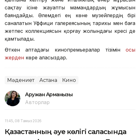
сақтау ісіне жауапты мамандардың жұмысын
баяндайды. Әлемдегі ең көне музейлердің бірі
саналатын Уффици галереясының тарихы мен баға
жетпес коллекциясын қорғау жолындағы күресі де
қамтылады.
Өткен аптадағы кинопремьералар тізімін
осы
жерден
көре аласыздар.
Мәдениет
Астана
Кино
Аружан Арманқызы
Авторлар
11:45, 08 Тамыз 2026
Қазақстанның әуе көлігі саласында