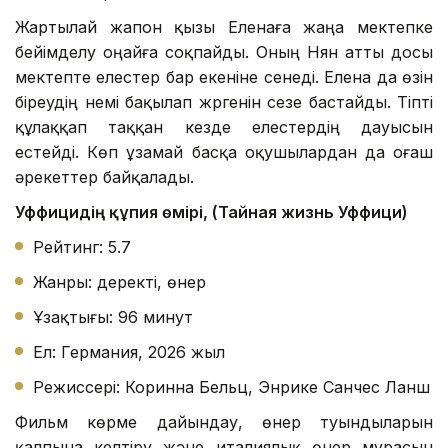
Жартылай жапон қызы Еленаға жаңа мектепке
бейімделу оңайға соқпайды. Оның Нян атты досы
мектепте елестер бар екеніне сенеді. Елена да өзін
біреудің үнемі бақылап жүргенін сезе бастайды. Тіпті
құлаққап таққан кезде елестердің дауысын
естейді. Көп ұзамай басқа оқушылардан да оғаш
әрекеттер байқалады.
Уффицидің құпия өмірі, (Тайная жизнь Уффици)
Рейтинг: 5.7
Жанры: деректі, өнер
Ұзақтығы: 96 минут
Ел: Германия, 2026 жыл
Режиссері: Коринна Бельц, Энрике Санчес Ланш
Фильм көрме дайындау, өнер туындыларын
қалпына келтіру және италиялық өнер мұрасын