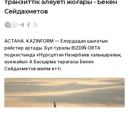
транзиттік әлеуеті жоғары - Бекен
Сейдахметов
АСТАНА. KAZINFORM — Елордадан шығатын
рейстер артады. Бұл туралы BIZDIÑ ORTA
подкастында «Нұрсұлтан Назарбаев халықаралық
әуежайы» АҚ Басқарма төрағасы Бекен
Сейдахметов мәлім етті.