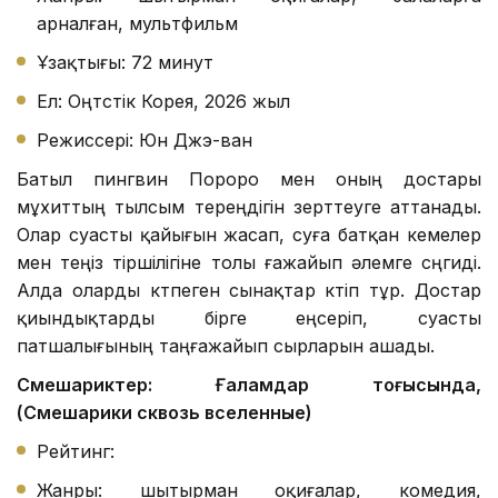
арналған, мультфильм
Ұзақтығы: 72 минут
Ел: Оңтүстік Корея, 2026 жыл
Режиссері: Юн Джэ-ван
Батыл пингвин Пороро мен оның достары
мұхиттың тылсым тереңдігін зерттеуге аттанады.
Олар суасты қайығын жасап, суға батқан кемелер
мен теңіз тіршілігіне толы ғажайып әлемге сүңгиді.
Алда оларды күтпеген сынақтар күтіп тұр. Достар
қиындықтарды бірге еңсеріп, суасты
патшалығының таңғажайып сырларын ашады.
Смешариктер: Ғаламдар тоғысында,
(Смешарики сквозь вселенные)
Рейтинг:
Жанры: шытырман оқиғалар, комедия,