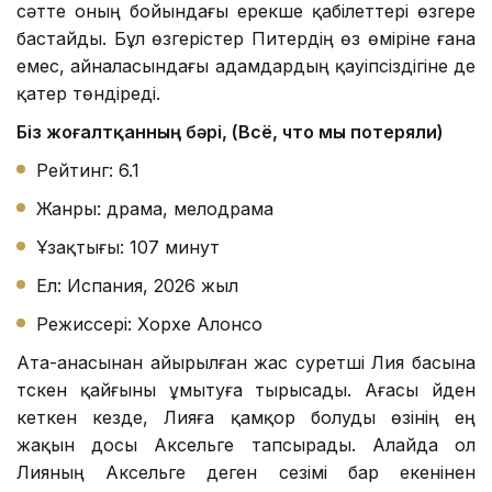
сәтте оның бойындағы ерекше қабілеттері өзгере
бастайды. Бұл өзгерістер Питердің өз өміріне ғана
емес, айналасындағы адамдардың қауіпсіздігіне де
қатер төндіреді.
Біз жоғалтқанның бәрі, (Всё, что мы потеряли)
Рейтинг: 6.1
Жанры: драма, мелодрама
Ұзақтығы: 107 минут
Ел: Испания, 2026 жыл
Режиссері: Хорхе Алонсо
Ата-анасынан айырылған жас суретші Лия басына
түскен қайғыны ұмытуға тырысады. Ағасы үйден
кеткен кезде, Лияға қамқор болуды өзінің ең
жақын досы Аксельге тапсырады. Алайда ол
Лияның Аксельге деген сезімі бар екенінен