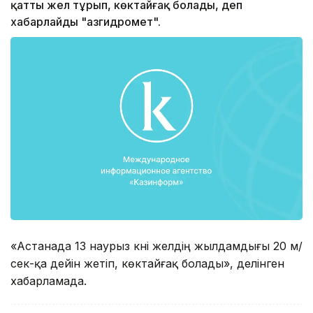
қатты жел тұрып, көктайғақ болады, деп
хабарлайды "Қазгидромет".
«Астанада 13 наурыз күні желдің жылдамдығы 20 м/
сек-қа дейін жетіп, көктайғақ болады», делінген
хабарламада.