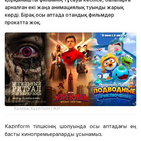
арналған екі жаңа анимациялық туынды жарық
көрді. Бірақ осы аптада отандық фильмдер
прокатта жоқ.
Коллаж: Kazinform / ЖИ
Kazinform тілшісінің шолуында осы аптадағы ең
басты кинопремьераларды ұсынамыз.