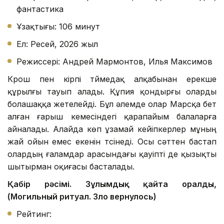
фантастика
Ұзақтығы: 106 минут
Ел: Ресей, 2026 жыл
Режиссері: Андрей Мармонтов, Илья Максимов
Крош пен кірпі түймедақ алқабынан ерекше
құрылғы тауып алады. Құпия қондырғы оларды
болашаққа жетелейді. Бұл әлемде олар Марсқа бет
алған ғарыш кемесіндегі қарапайым балаларға
айналады. Алайда көп ұзамай кейіпкерлер мұның
жай ойын емес екенін түсінеді. Осы сәттен бастап
олардың ғаламдар арасындағы қауіпті де қызықты
шытырман оқиғасы басталады.
Қабір рәсімі. Зұлымдық қайта оралды,
(Могильный ритуал. Зло вернулось)
Рейтинг: