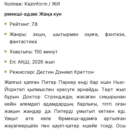
Коллаж: Kazinform / ЖИ
Өрмекші-адам: Жаңа күн
Рейтинг: 7.8
Жанры: экшн, шытырман оқиға, фэнтези,
фантастика
Ұзақтығы: 150 минут
Ел: АҚШ, 2026 жыл
Режиссері: Дестин Дэниел Креттон
Жалғыз қалған Питер Паркер енді бар күшін Нью-
Йорктегі қылмыспен күресуге арнайды. Төрт жыл
бұрын Доктор Стрэндждің жасаған сиқырынан
кейін әлемдегі адамдардың барлығы, тіпті оған
жақын жандар да Питерді ұмытып кеткен еді.
Уақыт өте келе Өрмекші-адамға артылған
жауапкершілік пен қауіп-қатер күшейе түседі. Осы