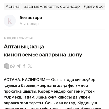
Астана
Басқа мемлекеттік органдар
Қазгидроме
без автора
Авторлар
12:00, 08 Тамыз 2026
Аптаның жаңа
кинопремьераларына шолу
АСТАНА. KAZINFORM — Осы аптада киносүйер
қауымға барлық жанрдағы жаңа фильмдер
прокатқа шықты. Көрермендер көптен күткен
«Өрмекші адам: Жаңа күн» киносы да үлкен
экранға жол тартты. Сонымен қатар, бірден үш
қорқынышты фильмнің тұсауы кесілсе, балаларға