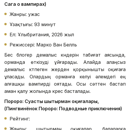
Сага о вампирах)
Жанры: ужас
Ұзақтығы: 93 минут
Ел: Ұлыбритания, 2026 жыл
Режиссері: Марко Ван Белль
Бес блогер демалыс күндерін табиғат аясында,
орманда өткізуді ұйғарады. Алайда алаңсыз
демалыс күтпеген жерден қорқынышты оқиғаға
ұласады. Олардың орманға келуі әлемдегі ең
алғашқы вампирді оятады. Осы сәттен бастап
аман қалу жолында күрес басталады.
Пороро: Суасты шытырман оқиғалары,
(Пингвинёнок Пороро: Подводные приключения)
Рейтинг:
Жанры: шытырман оқиғалар, балаларға