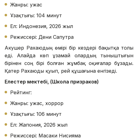
Жанры: ужас
Ұзақтығы: 104 минут
Ел: Индонезия, 2026 жыл
Режиссері: Дени Сапутра
Акушер Рахаюдың өмірі бір кездері бақытқа толы
еді. Алайда көп ұзамай олардың тыныштығын
бірінен соң бірі болған жұмбақ оқиғалар бұзады.
Қатер Рахаюды қуып, үрей құшағына енгізеді.
Елестер мектебі, (Школа призраков)
Рейтинг:
Жанры: ужас, хоррор
Ұзақтығы: 106 минут
Ел: Жапония, 2026 жыл
Режиссері: Масаки Нисияма