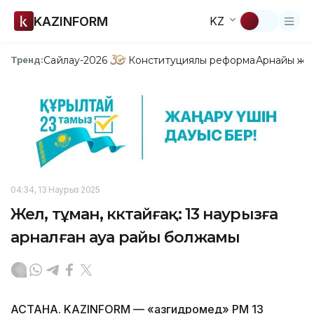
KAZINFORM
KZ
Сайлау-2026
Конституциялық реформа
Арнайы жо
Тренд:
04:34, 13 Наурыз 2025
Жел, тұман, көктайғақ: 13 наурызға
арналған ауа райы болжамы
АСТАНА. KAZINFORM — «Қазгидромед» РМҚ 13