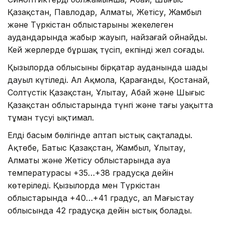
Қазақстан, Павлодар, Алматы, Жетісу, Жамбыл
және Түркістан облыстарының жекелеген
аудандарында жаңбыр жауып, найзағай ойнайды.
Кей жерлерде бұршақ түсіп, екпінді жел соғады.
Қызылорда облысының бірқатар ауданында шаңды
дауыл күтіледі. Ал Ақмола, Қарағанды, Қостанай,
Солтүстік Қазақстан, Ұлытау, Абай және Шығыс
Қазақстан облыстарында түнгі және таңғы уақытта
тұман түсуі ықтимал.
Елдің басым бөлігінде аптап ыстық сақталады.
Ақтөбе, Батыс Қазақстан, Жамбыл, Ұлытау,
Алматы және Жетісу облыстарында ауа
температурасы +35…+38 градусқа дейін
көтеріледі. Қызылорда мен Түркістан
облыстарында +40…+41 градус, ал Маңғыстау
облысында 42 градусқа дейін ыстық болады.