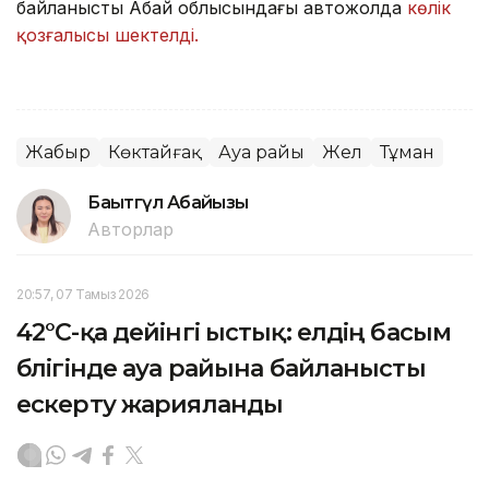
байланысты Абай облысындағы автожолда
көлік
қозғалысы шектелді.
Жаңбыр
Көктайғақ
Ауа райы
Жел
Тұман
Бақытгүл Абайқызы
Авторлар
20:57, 07 Тамыз 2026
42°C-қа дейінгі ыстық: елдің басым
бөлігінде ауа райына байланысты
ескерту жарияланды