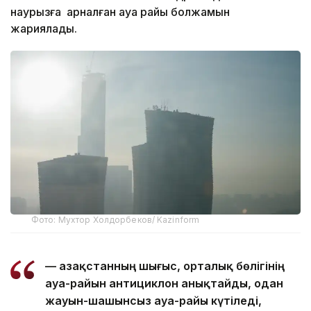
наурызға арналған ауа райы болжамын
жариялады.
Фото: Мухтор Холдорбеков/ Kazinform
— Қазақстанның шығыс, орталық бөлігінің
ауа-райын антициклон анықтайды, одан
жауын-шашынсыз ауа-райы күтіледі,