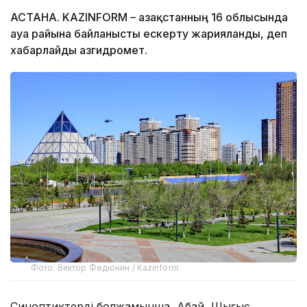
АСТАНА. KAZINFORM – Қазақстанның 16 облысында
ауа райына байланысты ескерту жарияланды, деп
хабарлайды Қазгидромет.
Фото: Виктор Федюнин / Kazinform
Синоптиктердің болжамынша, Абай, Шығыс