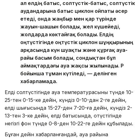
ал елдің батыс, солтүстік-батыс, солтүстік
аудандарына батыс циклон ойпаты әсер
етеді, онда жаңбыр мен қар түрінде
жауын-шашын болады, жел күшейеді,
жолдарда көктайғақ болады. Елдің
оңтүстігінде оңтүстік циклон шұңқырының
арқасында күн шуақты және құрғақ ауа-
райы басым болады, сондықтан бұл
аймақтардағы ауа жақсы жылынады. ҚР
бойынша тұман күтіледі, — делінген
хабарламада.
Елдің солтүстігінде ауа температурасының түнде 10-
25-тен 0-15-ке дейін, күндіз 0-10-дан 2-ге дейін,
елдің шығысында 15-27-ден 7-20-ға дейін, күндіз 2-
13-тен 3-ке дейін, елдің батысында, оңтүстігінде
негізгі фон түнде 0-8-ден 10-22-ге дейін құбылады.
Бұған дейін хабарланғандай, ауа райына