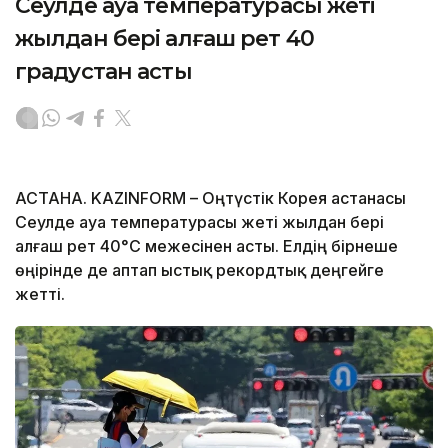
Сеулде ауа температурасы жеті
жылдан бері алғаш рет 40
градустан асты
АСТАНА. KAZINFORM – Оңтүстік Корея астанасы
Сеулде ауа температурасы жеті жылдан бері
алғаш рет 40°C межесінен асты. Елдің бірнеше
өңірінде де аптап ыстық рекордтық деңгейге
жетті.