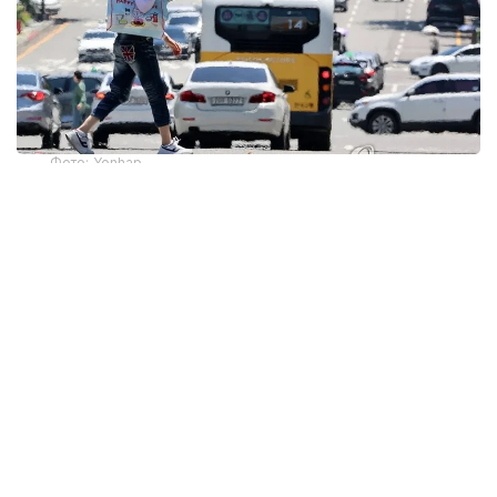
Фото: Yonhap
Жұма күні Сеулде ауа температурасы 40°C-тан
асты. Бұл – 2018 жылдан бері Оңтүстік Корея
астанасында алғаш рет тіркелген көрсеткіш.
Соңғы рет Сеулде 40°C-тан жоғары температура
2018 жылғы 1 тамызда байқалған. Сол кезде ауа
температурасы рекордтық 41,8°C-қа дейін
көтерілген.
Корея метеорологиялық басқармасының (KMA)
мәліметінше, жергілікті уақытпен сағат 15:28-де