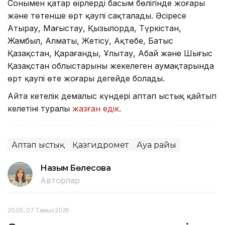
Сонымен қатар өңірлердің басым бөлігінде жоғары
және төтенше өрт қаупі сақталады. Әсіресе
Атырау, Маңғыстау, Қызылорда, Түркістан,
Жамбыл, Алматы, Жетісу, Ақтөбе, Батыс
Қазақстан, Қарағанды, Ұлытау, Абай және Шығыс
Қазақстан облыстарының жекелеген аумақтарында
өрт қаупі өте жоғары деңгейде болады.
Айта кетелік демалыс күндері аптап ыстық қайтып
келетіні туралы
жазған едік
.
Аптап ыстық
Қазгидромет
Ауа райы
Назым Бөлесова
Авторлар
20:05, 07 Тамыз 2026