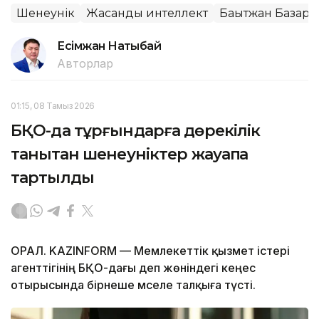
Шенеунік
Жасанды интеллект
Бақытжан Базарб
Есімжан Нақтыбай
Авторлар
01:15, 08 Тамыз 2026
БҚО-да тұрғындарға дөрекілік
танытқан шенеуніктер жауапқа
тартылды
ОРАЛ. KAZINFORM — Мемлекеттік қызмет істері
агенттігінің БҚО-дағы әдеп жөніндегі кеңес
отырысында бірнеше мәселе талқыға түсті.