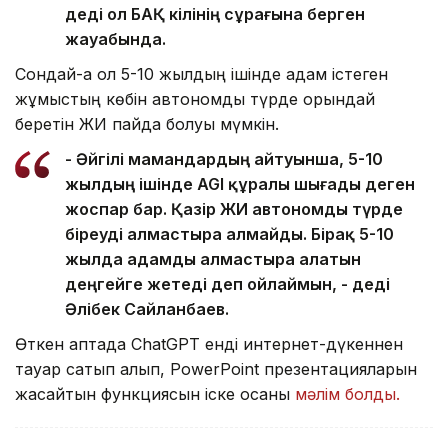
деді ол БАҚ өкілінің сұрағына берген
жауабында.
Сондай-ақ ол 5-10 жылдың ішінде адам істеген
жұмыстың көбін автономды түрде орындай
беретін ЖИ пайда болуы мүмкін.
- Әйгілі мамандардың айтуынша, 5-10
жылдың ішінде AGI құралы шығады деген
жоспар бар. Қазір ЖИ автономды түрде
біреуді алмастыра алмайды. Бірақ 5-10
жылда адамды алмастыра алатын
деңгейге жетеді деп ойлаймын, - деді
Әлібек Сайланбаев.
Өткен аптада ChatGPT енді интернет-дүкеннен
тауар сатып алып, PowerPoint презентацияларын
жасайтын функциясын іске қосқаны
мәлім болды.