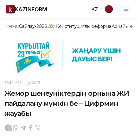
KAZINFORM
KZ
Сайлау-2026
Конституциялық реформа
Арнайы жо
Тренд:
12:42, 23 Шілде 2025
Жемқор шенеуніктердің орнына ЖИ
пайдалану мүмкін бе – Цифрмин
жауабы