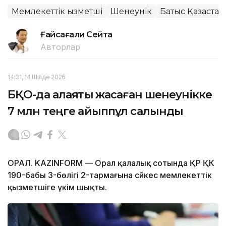
Мемлекеттік қызметші
Шенеунік
Батыс Қазақста
Ғайсағали Сейтақ
Авторлар
14:31, 14 Шілде 2026
БҚО-да алаяқтық жасаған шенеунікке
7 млн теңге айыппұл салынды
ОРАЛ. KAZINFORM — Орал қалалық сотында ҚР ҚК
190-бабы 3-бөлігі 2-тармағына сәйкес мемлекеттік
қызметшіге үкім шықты.