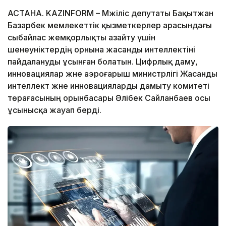
АСТАНА. KAZINFORM – Мәжіліс депутаты Бақытжан
Базарбек мемлекеттік қызметкерлер арасындағы
сыбайлас жемқорлықты азайту үшін
шенеуніктердің орнына жасанды интеллектіні
пайдалануды ұсынған болатын. Цифрлық даму,
инновациялар және аэроғарыш министрлігі Жасанды
интеллект және инновацияларды дамыту комитеті
төрағасының орынбасары Әлібек Сайланбаев осы
ұсынысқа жауап берді.