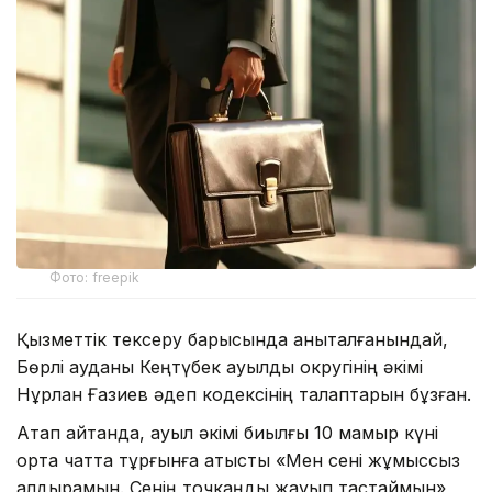
Фото: freepik
Қызметтік тексеру барысында анықталғанындай,
Бөрлі ауданы Кеңтүбек ауылдық округінің әкімі
Нұрлан Ғазиев әдеп кодексінің талаптарын бұзған.
Атап айтқанда, ауыл әкімі биылғы 10 мамыр күні
ортақ чатта тұрғынға қатысты «Мен сені жұмыссыз
қалдырамын. Сенің точкаңды жауып тастаймын»