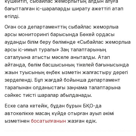
күшейтіп, сыбайлас жемқорлықтың алдын алуға
бағытталған іс-шараларды ширату қажеттігі атап
өтілді.
Оған қоса департаменттің сыбайлас жемқорлыққа
қарсы мониторингі барысында Бөкей ордасы
аудандық білім беру бөлімінде «Сыбайлас жемқорлыққа
қарсы іс-қимыл туралы» Заң талаптарының
сақталуына қатысты мәселе анықталды. Атап
айтқанда, бөлім басшысының тікелей бағынысында
жақын туысының еңбек қызметін жалғастыру дерегі
зерделенді. Бұл жағдай бойынша департамент
тарапынан қолданыстағы заңнама талаптарына
сәйкес тиісті шаралар қабылданады.
Еске сала кетейік, бұдан бұрын БҚО-да
автокөлікке масаң күйде отырған ауыл әкімі
қызметінен
босатылғанын
жазған едік.