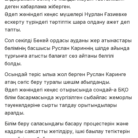
деген хабарлама жіберген.
Әдеп жөніндегі кеңес мүшелері Нұрлан Ғазиевке
ескерту түріндегі тәртіптік шара қолдану қажет деп
тапты.
Сол секілді Бөкей ордасы ауданы жер қатынастары
бөлімінің басшысы Руслан Кариннің шілде айында
тұрғынға қатысты балағат сөз айтқаны белгілі
болды.
Осындай теріс қылыққа жол берген Руслан Каринге
қатаң сөгіс беру туралы шешім қабылданды.
Әдеп жөніндегі кеңес отырысында сондай-ақ БҚО
білім басқармасында жүргізілген сыбайлас жемқорлық
тәуекелдеріне сыртқы талдау қорытындылары
қаралды.
Білім беру саласындағы басқару процестерін және
кадрлық саясатты жетілдіру, ішкі бақылау тетіктерін