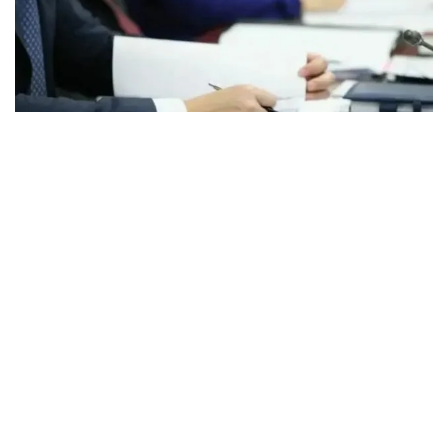
Фото: Мухтор Холдорбеков/ Kazinform
БҚО сотының баспасөз қызметінен мәлім
еткеніндей, облыстық кәсіпкерлік және
индустриялды-инновациялық даму басқармасының
бөлім басшысы 2025 жылғы қазан айында
жәбірленушіге мемлекеттік грант алуға
жәрдемдесетінін айтып, оның сеніміне кірген.
Конкурстық комиссия шешіміне ықпал етуге нақты