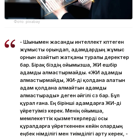
Фото: pixabay
- Шынымен жасанды интеллект көптеген
жұмысты орындап, адамдардың жұмыс
орнын азайтып жатқаны туралы деректер
бар. Бірақ біздің ойымызша, ЖИ ешбір
адамды алмастырмайды. «ЖИ адамды
алмастырмайды, ЖИ-ді қолдана алатын
адам қолдана алмайтын адамды
алмастырады» деген әйгілі сөз бар. Бұл
құрал ғана. Ең бірінші адамдарға ЖИ-ді
үйретуіміз керек. Менің ойымша,
мемлекеттік қызметкерлерді осы
құралдарға үйреткеннен кейін олардың
еңбек өнімділігі мен тиімділігі арту керек, -