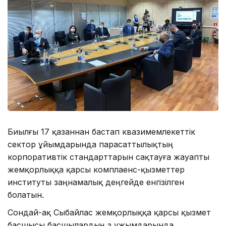
Биылғы 17 қазаннан бастап квазимемлекеттік
сектор ұйымдарында парасаттылықтың
корпоративтік стандарттарын сақтауға жауапты
жемқорлыққа қарсы комплаенс-қызметтер
институты заңнамалық деңгейде енгізілген
болатын.
Сондай-ақ Сыбайлас жемқорлыққа қарсы қызмет
басшысы басшылардың өз ұжымдарында