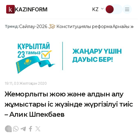
KAZINFORM
KZ
Сайлау-2026
Конституциялық реформа
Арнайы жо
Тренд:
19:11, 03 Желтоқсан 2020
Жемқорлықты жою және алдын алу
жұмыстары іс жүзінде жүргізілуі тиіс
– Алик Шпекбаев