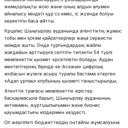
жемқорлықты жою және оның алдын алумен
айналысу міндеті құр сөз емес, іс жүзінде болуы
керектігін баса айтты.
Көршілес Шыңғырлау ауданында агенттіктің жұмыс
тобы мен қоғам қайраткерлері жаңа сервистік
әкімдік ашты. Онда тұрғындардың жайлы
жағдайын арттыруға септігін тигізетін 54 түрлі
мемлекеттік қызмет көрсетілетін болады. Аудан
мектептерінің бірінде «е-Асхана» цифрлық
жобасын жүзеге асыру туралы бастама көтерген
«Адал ұрпақ» клубының қызметі таныстырылды.
Агенттік төрағасы мемлекеттік кірістер
басқармасына барып, Шыңғырлау ауданының
активімен, жұртшылығымен және бизнес
қауымдастығы өкілдерімен кездесті.
Ол жергілікті бюджеттердің оңтайлы жұмсалуына