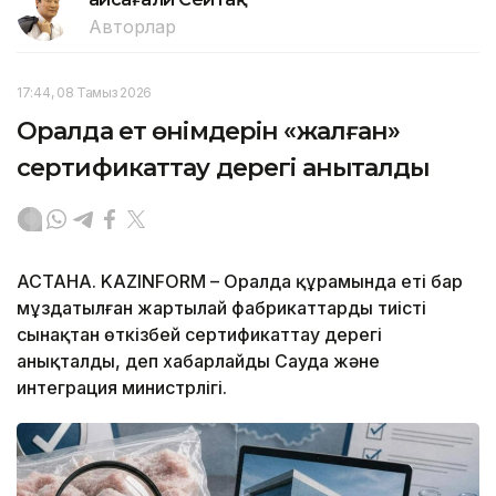
Авторлар
17:44, 08 Тамыз 2026
Оралда ет өнімдерін «жалған»
сертификаттау дерегі анықталды
АСТАНА. KAZINFORM – Оралда құрамында еті бар
мұздатылған жартылай фабрикаттарды тиісті
сынақтан өткізбей сертификаттау дерегі
анықталды, деп хабарлайды Сауда және
интеграция министрлігі.