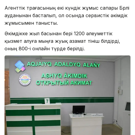
Агенттік төрағасының екі күндік жұмыс сапары Бөрлі
ауданынан басталып, ол осында сервистік әкімдік
жұмысымен танысты.
Әкімдікке жыл басынан бері 1200 әлеуметтік
қызмет алуға мыңға жуық азамат өтініш білдірді,
оның 800-і онлайн түрде берілді.