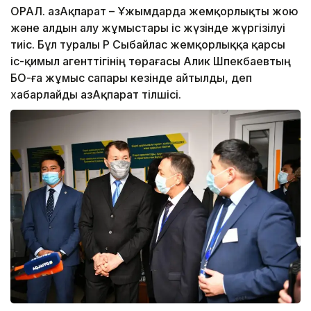
ОРАЛ. ҚазАқпарат – Ұжымдарда жемқорлықты жою
және алдын алу жұмыстары іс жүзінде жүргізілуі
тиіс. Бұл туралы ҚР Сыбайлас жемқорлыққа қарсы
іс-қимыл агенттігінің төрағасы Алик Шпекбаевтың
БҚО-ға жұмыс сапары кезінде айтылды, деп
хабарлайды ҚазАқпарат тілшісі.