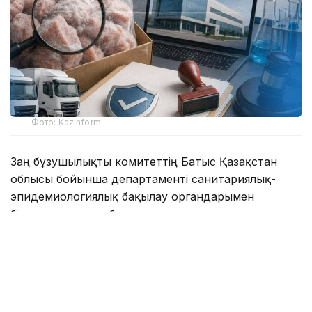
Фото: Kazinform
Заң бұзушылықты комитеттің Батыс Қазақстан
облысы бойынша департаменті санитариялық-
эпидемиологиялық бақылау органдарымен
бірлескен жұмыс барысында анықтаған.
Тексеруге мұздатылған, құрамында еті бар
жартылай фабрикаттарды бақылау мақсатында
сатып алу нәтижелері бойынша келіп түскен
материалдар негіз болған. Өнім Беларусь
Республикасының сертификаттау органы