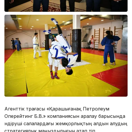
Агенттік төрағасы «Қарашығанақ Петролеум
Оперейтинг Б.В.» компаниясын аралау барысында
өндіруші салалардағы жемқорлықтың алдын алудың
стратегиялық маңыздылығын атап өтіп,