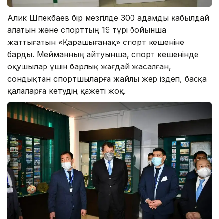
Алик Шпекбаев бір мезгілде 300 адамды қабылдай
алатын және спорттың 19 түрі бойынша
жаттығатын «Қарашығанақ» спорт кешеніне
барды. Мейманның айтуынша, спорт кешенінде
оқушылар үшін барлық жағдай жасалған,
сондықтан спортшыларға жайлы жер іздеп, басқа
қалаларға кетудің қажеті жоқ.