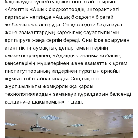
бақылауды күшейту қажеттігін атай отырып:
«Агенттік «Ашық бюджеттердің интерактивті
картасы» негізінде «Ашық бюджет» бірегей
жобасын іске асыруда. Ол қоғамдық бақылауға
және азаматтардың қаржылық сауаттылығын
арттыруға жаңа серпін береді. Оны іске асырумен
агенттіктің аумақтық департаменттерінің
қызметкерлерінен, «Адалдық алаңы» жобалық
кеңселерінің мүшелерінен және азаматтық қоғам
институттарының өкілдерінен тұратын арнайы
жұмыс тобы айналысады. Сондықтан
жұртшылықты жемқорлыққа қарсы
технологиялардың заманауи құралдарын белсенді
қолдануға шақырамын», - деді.