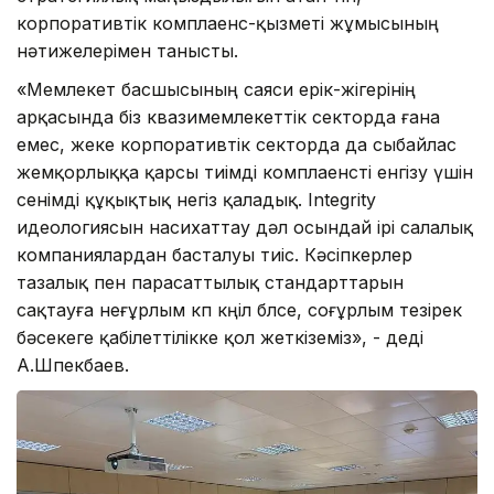
корпоративтік комплаенс-қызметі жұмысының
нәтижелерімен танысты.
«Мемлекет басшысының саяси ерік-жігерінің
арқасында біз квазимемлекеттік секторда ғана
емес, жеке корпоративтік секторда да сыбайлас
жемқорлыққа қарсы тиімді комплаенсті енгізу үшін
сенімді құқықтық негіз қаладық. Integrity
идеологиясын насихаттау дәл осындай ірі салалық
компаниялардан басталуы тиіс. Кәсіпкерлер
тазалық пен парасаттылық стандарттарын
сақтауға неғұрлым көп көңіл бөлсе, соғұрлым тезірек
бәсекеге қабілеттілікке қол жеткіземіз», - деді
А.Шпекбаев.