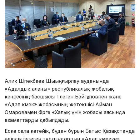
Алик Шпекбаев Шыыңғырлау ауданында
«Адалдық алаңы» республикалық жобалық
кеңсесінің басшысы Төлеген Байғұловпен және
«Адал көмек» жобасының жетекшісі Айман
Омаровамен бірге «Халық үні» жобасы аясында
азаматтарды қабылдады.
Еске сала кетейік, бұдан бұрын Батыс Қазақстанда
әділдік іздеген тұрғындардың «Адал көмекке»