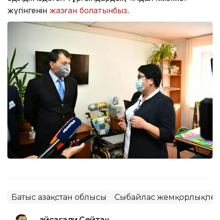
жүгінгенін
жазған болатынбыз.
Батыс Қазақстан облысы
Сыбайлас жемқорлықпен
Ғайсағали Сейтақ