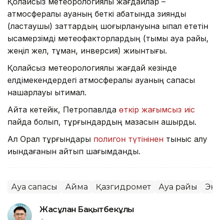
Қолайсыз метеорологиялық жағдайлар –
атмосфералық ауаның беткі қабатында зиянды
(ластаушы) заттардың шоғырлануына ықпал ететін
қысқамерзімді метеофакторлардың (тымық ауа райы,
жеңіл жел, тұман, инверсия) жиынтығы.
Қолайсыз метеорологиялық жағдай кезінде
елдімекендердегі атмосфералық ауаның сапасы
нашарлауы ықтимал.
Айта кетейік, Петропавлда
өткір жағымсыз иіс
пайда болып, тұрғындардың мазасын қашырды.
Ал Орал тұрғындары
полигон түтінінен
тыныс алу
қиындағанын айтып шағымданды.
Ауа сапасы
Аймақ
Қазгидромет
Ауа райы
Эк
Жасұлан Бақытбекұлы