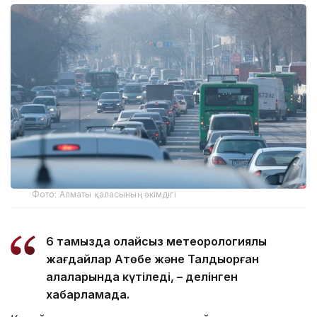
Фото: Алматы қаласының әкімдігі
6 тамызда қолайсыз метеорологиялық
жағдайлар Ақтөбе және Талдықорған
қалаларында күтіледі, – делінген
хабарламада.