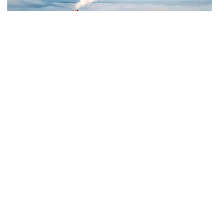
Фото: Magnific.com
5 тамызда қолайсыз метеорологиялық
жағдайлар Ақтөбе қалаласында күтіледі, –
делінген хабарламада.
Қолайсыз метеорологиялық жағдайлар –
атмосфералық ауаның беткі қабатында зиянды
(ластаушы) заттардың шоғырлануына ықпал ететін
қысқамерзімді метеофакторлардың (тымық ауа райы,
жеңіл жел, тұман, инверсия) жиынтығы.
Қолайсыз метеорологиялық жағдай кезінде
елдімекендердегі атмосфералық ауаның сапасы
нашарлауы ықтимал.