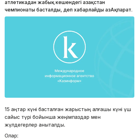
атлетикадан жабық кешендегі Қазақстан
чемпионаты басталды, деп хабарлайды ҚазАқпарат.
15 қаңтар күні басталған жарыстың алғашқы күні үш
сайыс түрі бойынша жеңімпаздар мен
жүлдегерлер анықталды.
Олар: