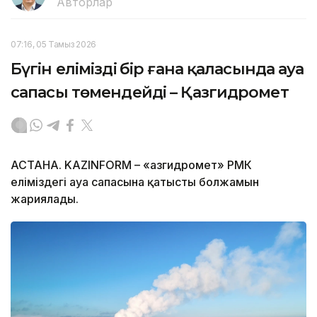
Авторлар
07:16, 05 Тамыз 2026
Бүгін еліміздің бір ғана қаласында ауа
сапасы төмендейді – Қазгидромет
АСТАНА. KAZINFORM – «Қазгидромет» РМК
еліміздегі ауа сапасына қатысты болжамын
жариялады.