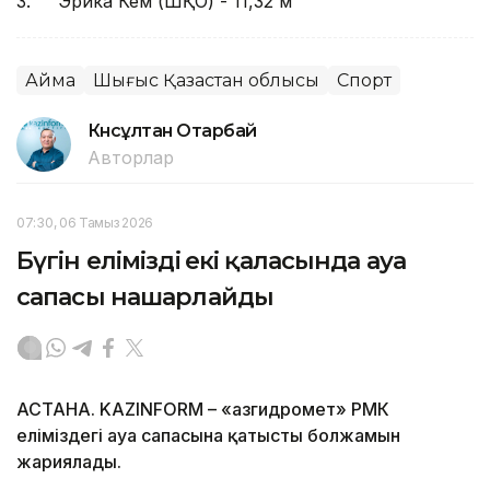
3. Эрика Кем (ШҚО) - 11,32 м
Аймақ
Шығыс Қазақстан облысы
Спорт
Күнсұлтан Отарбай
Авторлар
07:30, 06 Тамыз 2026
Бүгін еліміздің екі қаласында ауа
сапасы нашарлайды
АСТАНА. KAZINFORM – «Қазгидромет» РМК
еліміздегі ауа сапасына қатысты болжамын
жариялады.