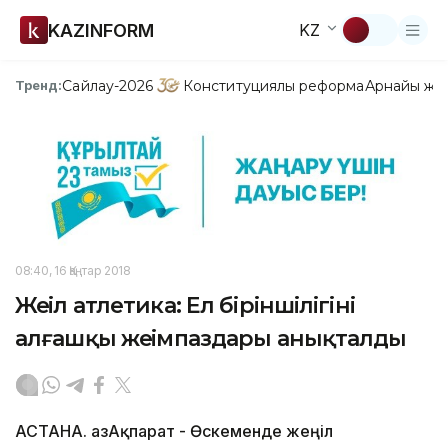
KAZINFORM
KZ
Сайлау-2026
Конституциялық реформа
Арнайы жо
Тренд:
08:40, 16 Қаңтар 2018
Жеңіл атлетика: Ел біріншілігінің
алғашқы жеңімпаздары анықталды
АСТАНА. ҚазАқпарат - Өскеменде жеңіл