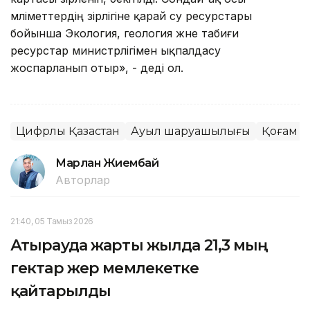
мәліметтердің әзірлігіне қарай су ресурстары
бойынша Экология, геология және табиғи
ресурстар министрлігімен ықпалдасу
жоспарланып отыр», - деді ол.
Цифрлық Қазақстан
Ауыл шаруашылығы
Қоғам
Марлан Жиембай
Авторлар
21:40, 05 Тамыз 2026
Атырауда жарты жылда 21,3 мың
гектар жер мемлекетке
қайтарылды