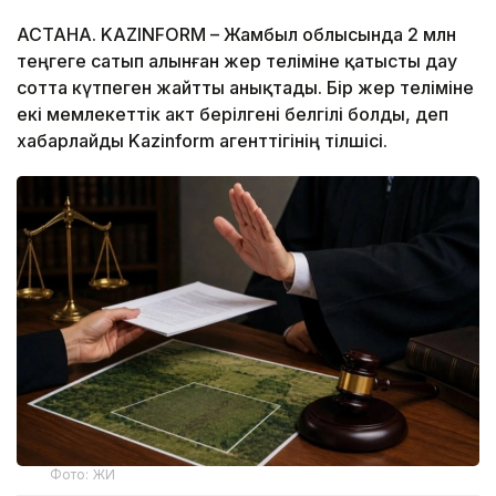
АСТАНА. KAZINFORM – Жамбыл облысында 2 млн
теңгеге сатып алынған жер теліміне қатысты дау
сотта күтпеген жайтты анықтады. Бір жер теліміне
екі мемлекеттік акт берілгені белгілі болды, деп
хабарлайды Kazinform агенттігінің тілшісі.
Фото: ЖИ