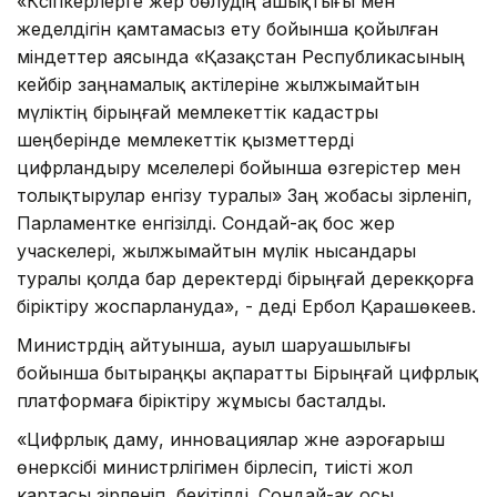
«Кәсіпкерлерге жер бөлудің ашықтығы мен
жеделдігін қамтамасыз ету бойынша қойылған
міндеттер аясында «Қазақстан Республикасының
кейбір заңнамалық актілеріне жылжымайтын
мүліктің бірыңғай мемлекеттік кадастры
шеңберінде мемлекеттік қызметтерді
цифрландыру мәселелері бойынша өзгерістер мен
толықтырулар енгізу туралы» Заң жобасы әзірленіп,
Парламентке енгізілді. Сондай-ақ бос жер
учаскелері, жылжымайтын мүлік нысандары
туралы қолда бар деректерді бірыңғай дерекқорға
біріктіру жоспарлануда», - деді Ербол Қарашөкеев.
Министрдің айтуынша, ауыл шаруашылығы
бойынша бытыраңқы ақпаратты Бірыңғай цифрлық
платформаға біріктіру жұмысы басталды.
«Цифрлық даму, инновациялар және аэроғарыш
өнеркәсібі министрлігімен бірлесіп, тиісті жол
картасы әзірленіп, бекітілді. Сондай-ақ осы