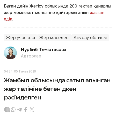
Бұған дейін Жетісу облысында 200 гектар құнарлы
жер мемлекет меншігіне қайтарылғанын
жазған
едік
.
Жер учаскесі
Жер мәселесі
Атырау облысы
Нұрбибі Теміртасова
Авторлар
04:34, 05 Тамыз 2026
Жамбыл облысында сатып алынған
жер теліміне бөтен дүкен
рәсімделген