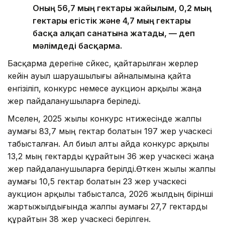
Оның 56,7 мың гектары жайылым, 0,2 мың
гектары егістік және 4,7 мың гектары
басқа алқап санатына жатады, — деп
мәлімдеді басқарма.
Басқарма дерегіне сәйкес, қайтарылған жерлер
кейін ауыл шаруашылығы айналымына қайта
енгізіліп, конкурс немесе аукцион арқылы жаңа
жер пайдаланушыларға беріледі.
Мәселен, 2025 жылы конкурс нәтижесінде жалпы
аумағы 83,7 мың гектар болатын 197 жер учаскесі
табысталған. Ал биыл алты айда конкурс арқылы
13,2 мың гектарды құрайтын 36 жер учаскесі жаңа
жер пайдаланушыларға берілді.Өткен жылы жалпы
аумағы 10,5 гектар болатын 23 жер учаскесі
аукцион арқылы табысталса, 2026 жылдың бірінші
жартыжылдығында жалпы аумағы 27,7 гектарды
құрайтын 38 жер учаскесі берілген.