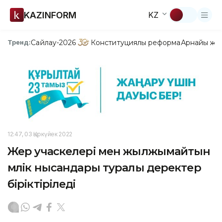
KAZINFORM
KZ
Сайлау-2026
Конституциялық реформа
Арнайы жо
Тренд:
12:47, 03 Қыркүйек 2022
Жер учаскелері мен жылжымайтын
мүлік нысандары туралы деректер
біріктіріледі