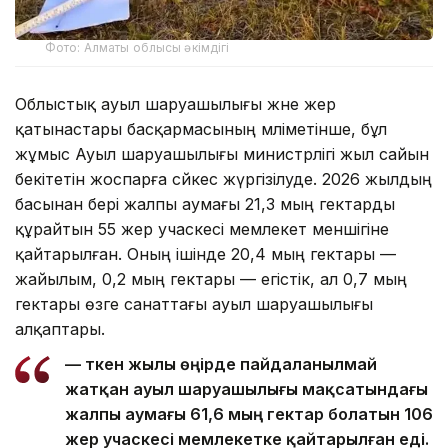
Фото: Алматы облысы әкімдігі
Облыстық ауыл шаруашылығы және жер
қатынастары басқармасының мәліметінше, бұл
жұмыс Ауыл шаруашылығы министрлігі жыл сайын
бекітетін жоспарға сәйкес жүргізілуде. 2026 жылдың
басынан бері жалпы аумағы 21,3 мың гектарды
құрайтын 55 жер учаскесі мемлекет меншігіне
қайтарылған. Оның ішінде 20,4 мың гектары —
жайылым, 0,2 мың гектары — егістік, ал 0,7 мың
гектары өзге санаттағы ауыл шаруашылығы
алқаптары.
— Өткен жылы өңірде пайдаланылмай
жатқан ауыл шаруашылығы мақсатындағы
жалпы аумағы 61,6 мың гектар болатын 106
жер учаскесі мемлекетке қайтарылған еді.