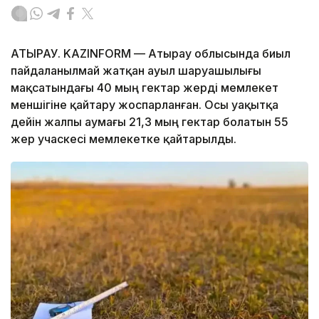
АТЫРАУ. KAZINFORM — Атырау облысында биыл
пайдаланылмай жатқан ауыл шаруашылығы
мақсатындағы 40 мың гектар жерді мемлекет
меншігіне қайтару жоспарланған. Осы уақытқа
дейін жалпы аумағы 21,3 мың гектар болатын 55
жер учаскесі мемлекетке қайтарылды.