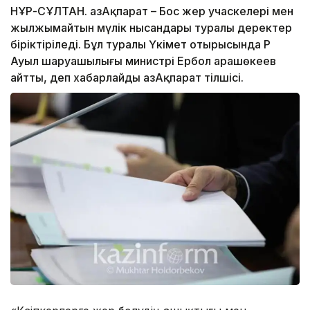
НҰР-СҰЛТАН. ҚазАқпарат – Бос жер учаскелері мен
жылжымайтын мүлік нысандары туралы деректер
біріктіріледі. Бұл туралы Үкімет отырысында ҚР
Ауыл шаруашылығы министрі Ербол Қарашөкеев
айтты, деп хабарлайды ҚазАқпарат тілшісі.