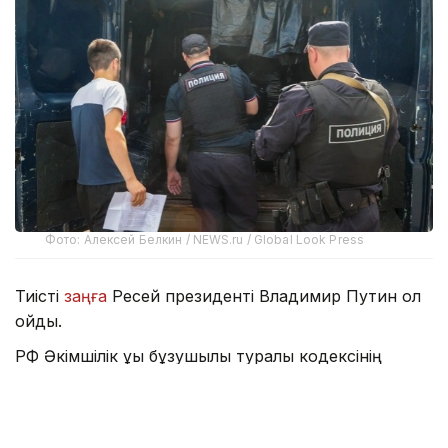
Фото: Алексей Белкин / NEWS.ru / Global Look Press
Тиісті
заңға
Ресей президенті Владимир Путин қол
қойды.
РФ Әкімшілік құқық бұзушылық туралы кодексінің
бірнеше бабында шетелдік азамат құқық бұзушылық
жасаған жағдайда айыппұлдар мен Ресейден
әкімшілік елден қуу түріндегі жазалауға қатысты