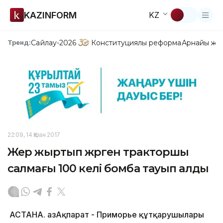
KAZINFORM
KZ
Сайлау-2026
Конституциялық реформа
Арнайы жо
Тренд:
22:09, 14 Қазан 2017
Жер жыртып жүрген тракторшы
салмағы 100 келі бомба тауып алды
АСТАНА. ҚазАқпарат - Приморье құтқарушылары