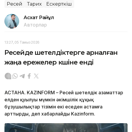
Ресей
Тарих
Ескерткіш
Асхат Райқұл
Авторлар
13:27, 05 Тамыз 2026
Ресейде шетелдіктерге арналған
жаңа ережелер күшіне енді
АСТАНА. KAZINFORM – Ресей шетелдік азаматтар
елден қуылуы мүмкін әкімшілік құқық
бұзушылықтар тізімін екі еседен астамға
арттырды, деп хабарлайды Kazinform.