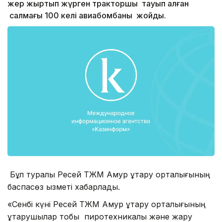
жер жыртып жүрген тракторшы тауып алған
салмағы 100 келі авиабомбаны жойды.
Бұл туралы Ресей ТЖМ Амур құтқару орталығының
баспасөз қызметі хабарлады.
«Сенбі күні Ресей ТЖМ Амур құтқару орталығының
құтқарушылар тобы пиротехникалық және жару