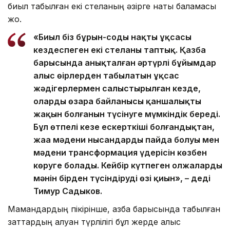
биыл табылған екі стеланың әзірге нақты баламасы
жоқ.
«Биыл біз бұрын-соңды нақты ұқсасы
кездеспеген екі стеланы таптық. Қазба
барысында анықталған әртүрлі бұйымдар
алыс өңірлерден табылатын ұқсас
жәдігерлермен салыстырылған кезде,
олардың өзара байланысы қаншалықты
жақын болғанын түсінуге мүмкіндік береді.
Бұл өтпелі кезең ескерткіші болғандықтан,
жаңа мәдени нысандардың пайда болуы мен
мәдени трансформация үдерісін көзбен
көруге болады. Кейбір күтпеген олжалардың
мәнін бірден түсіндірудің өзі қиын», – деді
Тимур Садыков.
Мамандардың пікірінше, қазба барысында табылған
заттардың алуан түрлілігі бұл жерде алыс