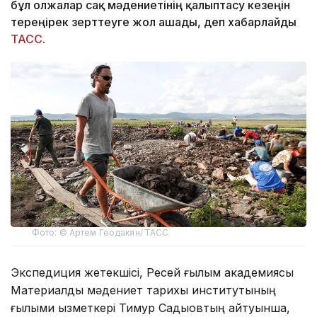
бұл олжалар сақ мәдениетінің қалыптасу кезеңін
тереңірек зерттеуге жол ашады, деп хабарлайды
ТАСС
.
Фото: © Артем Геодакян/ ТАСС
Экспедиция жетекшісі, Ресей ғылым академиясы
Материалдық мәдениет тарихы институтының
ғылыми қызметкері Тимур Садықовтың айтуынша,