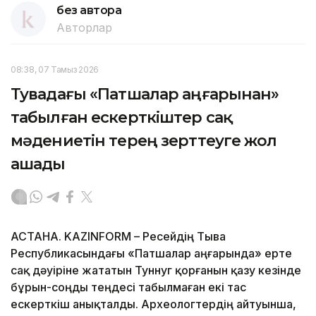
без автора
Авторлар
08:38, 07 Тамыз 2026
Тувадағы «Патшалар аңғарынан»
табылған ескерткіштер сақ
мәдениетін терең зерттеуге жол
ашады
АСТАНА. KAZINFORM – Ресейдің Тыва
Республикасындағы «Патшалар аңғарында» ерте
сақ дәуіріне жататын Туннуг қорғанын қазу кезінде
бұрын-соңды теңдесі табылмаған екі тас
ескерткіш анықталды. Археологтердің айтуынша,