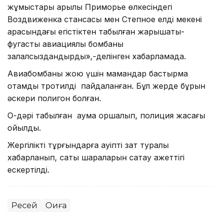
жұмыстары арқылы Приморье өлкесіндегі
Воздвиженка стансасы мен Степное елді мекені
арасындағы егістіктен табылған жарықшақты-
фугасты авиациялық бомбаны
залалсыздандырды»,-делінген хабарламада.
Авиабомбаны жою үшін мамандар бастырма
оқтамды тротилді пайдаланған. Бұл жерде бұрын
әскери полигон болған.
Оқ-дәрі табылған аумақ қоршалып, полиция жасағы
қойылды.
Жергілікті тұрғындарға қауіпті зат туралы
хабарланып, сақтық шараларын сақтау қажеттігі
ескертілді.
Ресей
Оқиға