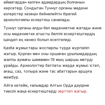
аймақтардан келген адамдардың болғанын
көрсетеді. Сондықтан Туннуг қорғаны мәдени
өзгерістер кезеңін бейнелейтін бірегей
археологиялық ескерткіш саналады.
Туннуг қорғаны алды-бел мәдениетіне жатады және
осы мәдениетке қатысты белгілі ескерткіштердің
ішіндегі ең көнесі болып есептеледі.
Қазба жұмыстары жоспарлы түрде жүргізіліп
жатыр. Қорған мен оны қоршаған құрылымдардың
жалпы аумағы шамамен 19 мың шаршы метрді
құрайды. Археологтер батпақты жерде жұмыс істеп,
ағаш, саз, топырақ және тас қабаттарын аршуға
мәжбүр.
Айта кетейік, ғалымдар Алтын Орда дәуіріне
тиесілі жаңа ескерткіштерді
зерттеп жатыр
.