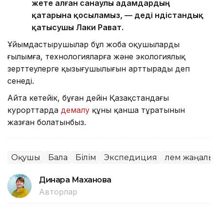
жете алған санаулы адамдардың
қатарына қосыламыз, — деді үндістандық
қатысушы Лаки Рават.
Ұйымдастырушылар бұл жоба оқушылардың
ғылымға, технологияларға және экологиялық
зерттеулерге қызығушылығын арттырады деп
сенеді.
Айта кетейік, бұған дейін Қазақстандағы
курорттарда
демалу
құны қанша тұратынын
жазған болатынбыз.
Оқушы
Бала
Білім
Экспедиция
Әлем жаңалы
Динара Маханова
Авторлар