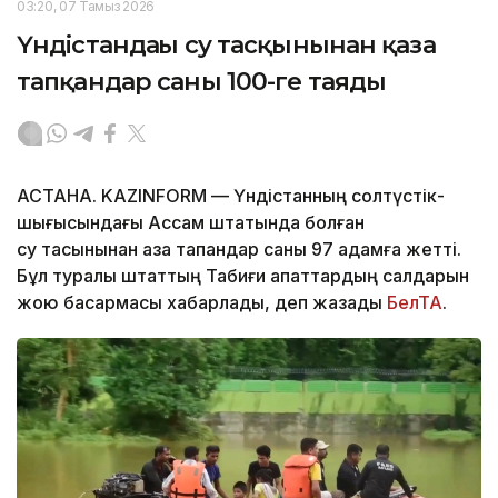
03:20, 07 Тамыз 2026
Үндістандағы су тасқынынан қаза
тапқандар саны 100-ге таяды
АСТАНА. KAZINFORM — Үндістанның солтүстік-
шығысындағы Ассам штатында болған
су тасқынынан қаза тапқандар саны 97 адамға жетті.
Бұл туралы штаттың Табиғи апаттардың салдарын
жою басқармасы хабарлады, деп жазады
БелТА
.