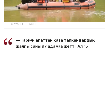
Фото: EFE-ТАСС
— Табиғи апаттан қаза тапқандардың
жалпы саны 97 адамға жетті. Ал 15
ауданда зардап шеккендер саны 168
мыңнан асты, — делінген басқарма
мәліметінде.
5 тамызда 14 ауданда шамамен 160 мың адам
су тасқынынан зардап шеккені хабарланған
болатын. Қазір штаттың 6 ауданында уақытша
орналастыру және гуманитарлық көмек көрсетуге
арналған 133 лагерь жұмыс істеп тұр. Онда
эвакуацияланған 45 мыңға жуық тұрғын паналап,