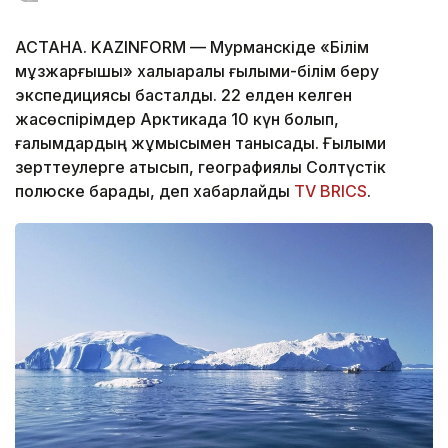
АСТАНА. KAZINFORM — Мурманскіде «Білім
мұзжарғышы» халықаралық ғылыми-білім беру
экспедициясы басталды. 22 елден келген
жасөспірімдер Арктикада 10 күн болып,
ғалымдардың жұмысымен танысады. Ғылыми
зерттеулерге қатысып, географиялық Солтүстік
полюске барады, деп хабарлайды
TV BRICS
.