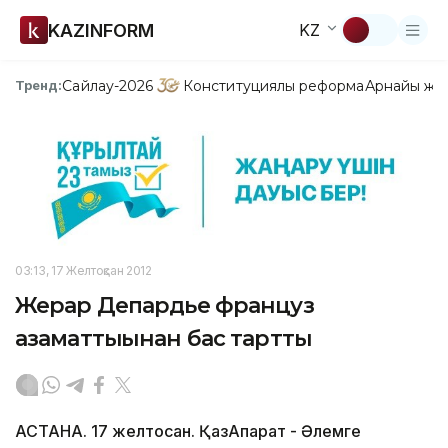
KAZINFORM
KZ
Сайлау-2026
Конституциялық реформа
Арнайы жо
Тренд:
03:13, 17 Желтоқсан 2012
Жерар Депардье француз
азаматтығынан бас тартты
АСТАНА. 17 желтоқсан. ҚазАқпарат - Әлемге