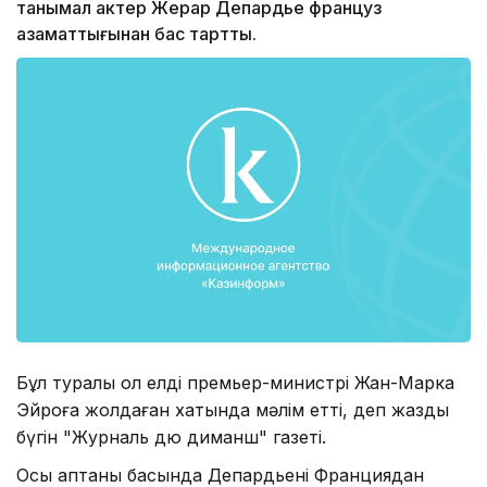
танымал актер Жерар Депардье француз
азаматтығынан бас тартты.
Бұл туралы ол елдің премьер-министрі Жан-Марка
Эйроға жолдаған хатында мәлім етті, деп жазды
бүгін "Журналь дю диманш" газеті.
Осы аптаның басында Депардьенің Франциядан