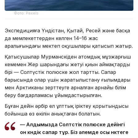
Фото: Pexels
Экспедицияға Үндістан, Қытай, Ресей және басқа
да мемлекеттерден келген 14–16 жас
аралығындағы мектеп оқушылары қатысып жатыр.
Қатысушылар Мурманскіден атомдық мұзжарғыш
кемемен Жер шарындағы жетуі қиын аймақтардың
бірі — Солтүстік полюске жол тартты. Сапар
барысында олар үшін жаратылыстану ғылымдары
мен Арктиканы зерттеуге арналған арнайы білім
беру бағдарламасы ұйымдастырылған.
Бұған дейін әрбір ел ұлттық іріктеу қорытындысы
бойынша өз өкілін анықтаған болатын.
— Алдымызда Солтүстік полюске дейінгі
он күндік сапар тұр. Біз әлемде осы нүктеге