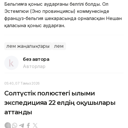
Бельгияға қоныс аударғаны белгілі болды. Ол
Эстемпюи (Эно провинциясы) коммунесінде
француз-бельгия шекарасында орналасқан Нешан
қаласына қоныс аударған.
Әлем жаңалықтары
Әлем
без автора
Авторлар
05:40, 07 Тамыз 2026
Солтүстік полюстегі ғылыми
экспедицияға 22 елдің оқушылары
аттанды