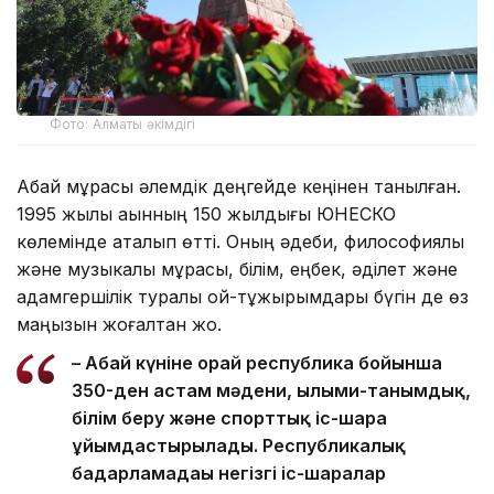
Фото: Алматы әкімдігі
Абай мұрасы әлемдік деңгейде кеңінен танылған.
1995 жылы ақынның 150 жылдығы ЮНЕСКО
көлемінде аталып өтті. Оның әдеби, философиялық
және музыкалық мұрасы, білім, еңбек, әділет және
адамгершілік туралы ой-тұжырымдары бүгін де өз
маңызын жоғалтқан жоқ.
– Абай күніне орай республика бойынша
350-ден астам мәдени, ғылыми-танымдық,
білім беру және спорттық іс-шара
ұйымдастырылады. Республикалық
бағдарламадағы негізгі іс-шаралар