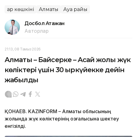
Қар көшкіні
Алматы
Ауа райы
Досбол Атажан
Авторлар
21:13, 08 Тамыз 2026
Алматы – Байсерке – Ақсай жолы жүк
көліктері үшін 30 қыркүйекке дейін
жабылды
ҚОНАЕВ. KAZINFORM – Алматы облысының
жолында жүк көліктерінің қозғалысына шектеу
енгізілді.