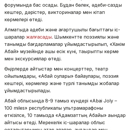
форумында бас қосады. Бұдан бөлек, әдеби-сазды
кештер, дәрістер, викториналар мен кітап
көрмелері өтеді.
Алматыда әдеби және ағартушылық бағыттағы іс-
шаралар
жалғасады
. Шымкентте поэзиялық және
танымдық бағдарламалар ұйымдастырылып, «Хакім
Абай» музейінде ашық есік күні, тақырыптық көрме
мен экскурсиялар өтеді.
Өңірлерде айтыстар мен концерттер, театр
қойылымдары, «Абай оқулары» байқаулары, поэзия
кештері, көрмелер және түрлі танымдық жобалар
ұйымдастырылады.
Абай облысында 8-9 тамыз күндері «Abai Joly –
100 miles» республикалық ультрамарафоны
өткізілсе, 10 тамызда «Адамзаттың Абайы» ақындар
айтысы өтеді. Мерекелік іс-шаралар облыс
орталықтарымен қатар қалалар, аудандар мен