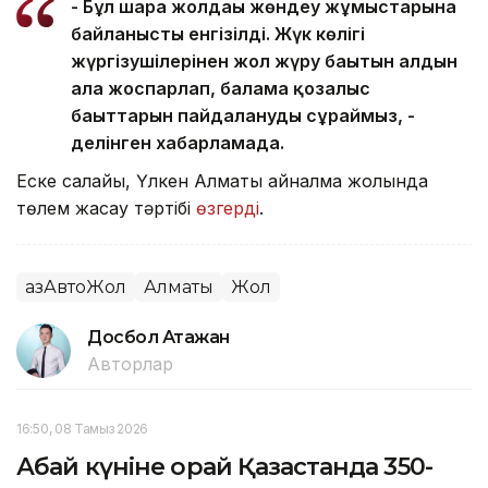
- Бұл шара жолдағы жөндеу жұмыстарына
байланысты енгізілді. Жүк көлігі
жүргізушілерінен жол жүру бағытын алдын
ала жоспарлап, балама қозғалыс
бағыттарын пайдалануды сұраймыз, -
делінген хабарламада.
Еске салайық, Үлкен Алматы айналма жолында
төлем жасау тәртібі
өзгерді
.
ҚазАвтоЖол
Алматы
Жол
Досбол Атажан
Авторлар
16:50, 08 Тамыз 2026
Абай күніне орай Қазақстанда 350-