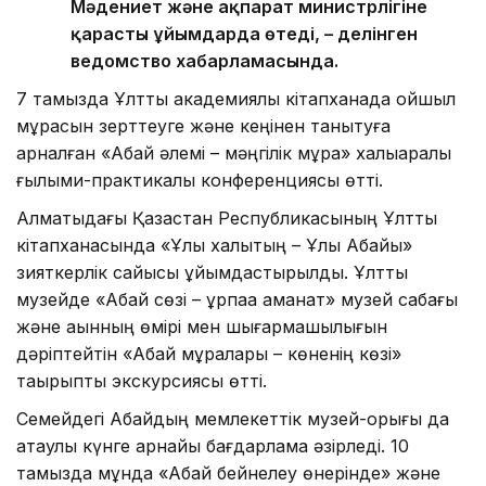
Мәдениет және ақпарат министрлігіне
қарасты ұйымдарда өтеді, – делінген
ведомство хабарламасында.
7 тамызда Ұлттық академиялық кітапханада ойшыл
мұрасын зерттеуге және кеңінен танытуға
арналған «Абай әлемі – мәңгілік мұра» халықаралық
ғылыми-практикалық конференциясы өтті.
Алматыдағы Қазақстан Республикасының Ұлттық
кітапханасында «Ұлы халықтың – Ұлы Абайы»
зияткерлік сайысы ұйымдастырылды. Ұлттық
музейде «Абай сөзі – ұрпаққа аманат» музей сабағы
және ақынның өмірі мен шығармашылығын
дәріптейтін «Абай мұралары – көненің көзі»
тақырыптық экскурсиясы өтті.
Семейдегі Абайдың мемлекеттік музей-қорығы да
атаулы күнге арнайы бағдарлама әзірледі. 10
тамызда мұнда «Абай бейнелеу өнерінде» және