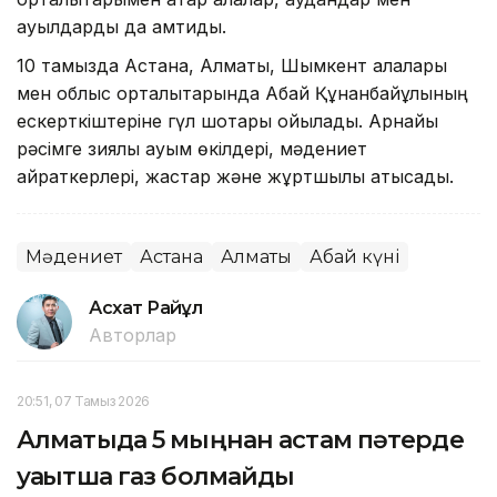
ауылдарды да қамтиды.
10 тамызда Астана, Алматы, Шымкент қалалары
мен облыс орталықтарында Абай Құнанбайұлының
ескерткіштеріне гүл шоқтары қойылады. Арнайы
рәсімге зиялы қауым өкілдері, мәдениет
қайраткерлері, жастар және жұртшылық қатысады.
Мәдениет
Астана
Алматы
Абай күні
Асхат Райқұл
Авторлар
20:51, 07 Тамыз 2026
Алматыда 5 мыңнан астам пәтерде
уақытша газ болмайды