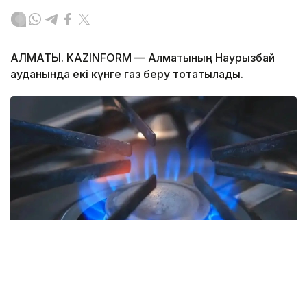
АЛМАТЫ. KAZINFORM — Алматының Наурызбай
ауданында екі күнге газ беру тоқтатылады.
Фото: EnergyProm