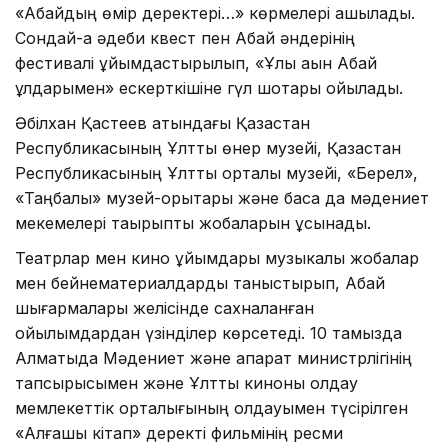
«Абайдың өмір деректері…» көрмелері ашылады.
Сондай-ақ әдеби квест пен Абай әндерінің
фестивалі ұйымдастырылып, «Ұлы ақын Абай
ұлдарымен» ескерткішіне гүл шоқтары қойылады.
Әбілхан Қастеев атындағы Қазақстан
Республикасының Ұлттық өнер музейі, Қазақстан
Республикасының Ұлттық орталық музейі, «Берел»,
«Таңбалы» музей-қорықтары және басқа да мәдениет
мекемелері тақырыптық жобаларын ұсынады.
Театрлар мен кино ұйымдары музыкалық жобалар
мен бейнематериалдарды таныстырып, Абай
шығармалары желісінде сахналанған
қойылымдардан үзінділер көрсетеді. 10 тамызда
Алматыда Мәдениет және ақпарат министрлігінің
тапсырысымен және Ұлттық киноны қолдау
мемлекеттік орталығының қолдауымен түсірілген
«Алғашқы кітап» деректі фильмінің ресми