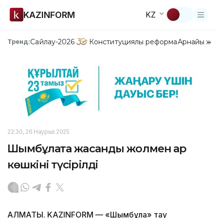
KAZINFORM
KZ
Сайлау-2026
Конституциялық реформа
Арнайы жо
Тренд:
22:30, 26 Наурыз 2025
Шымбұлақта жасанды жолмен қар
көшкіні түсірілді
АЛМАТЫ. KAZINFORM — «Шымбұлақ» тау