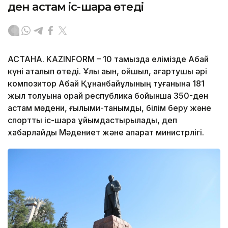
ден астам іс-шара өтеді
АСТАНА. KAZINFORM – 10 тамызда елімізде Абай
күні аталып өтеді. Ұлы ақын, ойшыл, ағартушы әрі
композитор Абай Құнанбайұлының туғанына 181
жыл толуына орай республика бойынша 350-ден
астам мәдени, ғылыми-танымдық, білім беру және
спорттық іс-шара ұйымдастырылады, деп
хабарлайды Мәдениет және ақпарат министрлігі.