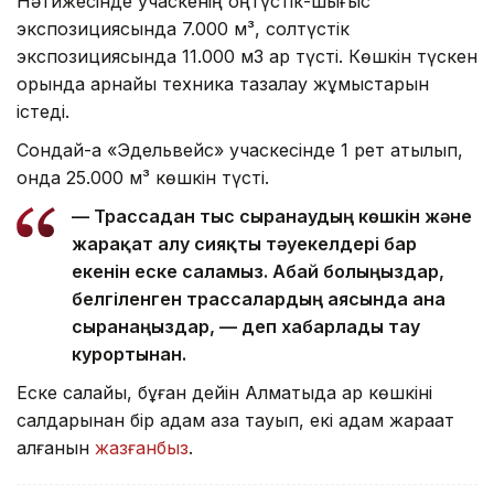
Нәтижесінде учаскенің оңтүстік-шығыс
экспозициясында 7.000 м³, солтүстік
экспозициясында 11.000 мЗ қар түсті. Көшкін түскен
орында арнайы техника тазалау жұмыстарын
істеді.
Сондай-ақ «Эдельвейс» учаскесінде 1 рет атылып,
онда 25.000 м³ көшкін түсті.
— Трассадан тыс сырғанаудың көшкін және
жарақат алу сияқты тәуекелдері бар
екенін еске саламыз. Абай болыңыздар,
белгіленген трассалардың аясында ғана
сырғанаңыздар, — деп хабарлады тау
курортынан.
Еске салайық, бұған дейін Алматыда қар көшкіні
салдарынан бір адам қаза тауып, екі адам жарақат
алғанын
жазғанбыз
.