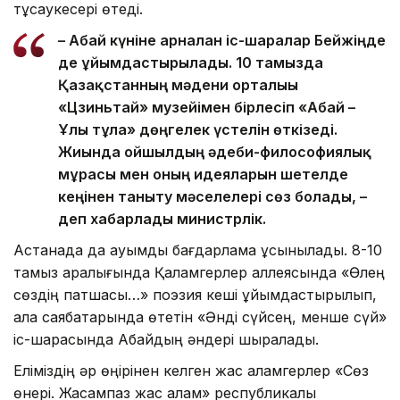
тұсаукесері өтеді.
– Абай күніне арналған іс-шаралар Бейжіңде
де ұйымдастырылады. 10 тамызда
Қазақстанның мәдени орталығы
«Цзиньтай» музейімен бірлесіп «Абай –
Ұлы тұлға» дөңгелек үстелін өткізеді.
Жиында ойшылдың әдеби-философиялық
мұрасы мен оның идеяларын шетелде
кеңінен таныту мәселелері сөз болады, –
деп хабарлады министрлік.
Астанада да ауқымды бағдарлама ұсынылады. 8-10
тамыз аралығында Қаламгерлер аллеясында «Өлең
сөздің патшасы…» поэзия кеші ұйымдастырылып,
қала саябақтарында өтетін «Әнді сүйсең, менше сүй»
іс-шарасында Абайдың әндері шырқалады.
Еліміздің әр өңірінен келген жас қаламгерлер «Сөз
өнері. Жасампаз жас қалам» республикалық