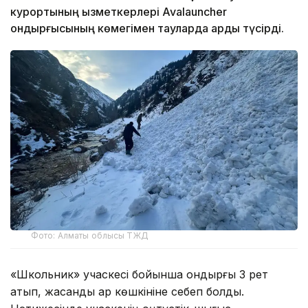
курортының қызметкерлері Avalauncher
қондырғысының көмегімен тауларда қарды түсірді.
Фото: Алматы облысы ТЖД
«Школьник» учаскесі бойынша қондырғы 3 рет
атып, жасанды қар көшкініне себеп болды.