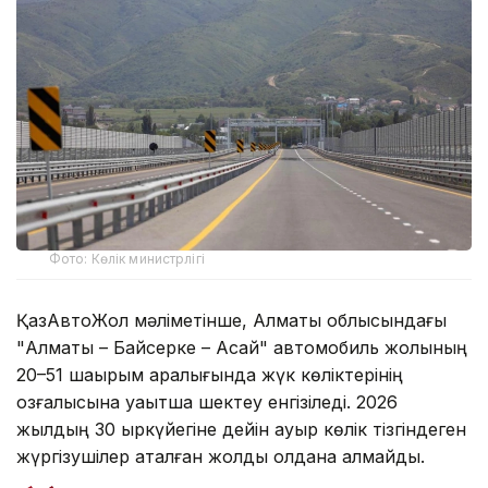
Фото: Көлік министрлігі
ҚазАвтоЖол мәліметінше, Алматы облысындағы
"Алматы – Байсерке – Ақсай" автомобиль жолының
20–51 шақырым аралығында жүк көліктерінің
қозғалысына уақытша шектеу енгізіледі. 2026
жылдың 30 қыркүйегіне дейін ауыр көлік тізгіндеген
жүргізушілер аталған жолды қолдана алмайды.