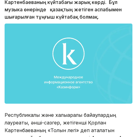
Картенбаеваның күйтабағы жарық көрді. Бұл
музыка өнерінде қазақтың жетіген аспабымен
шығарылған тұңғыш күйтабақ болмақ.
Республикалық және халықаралық байқаулардың
лауреаты, әнші-сазгер, жетігенші Қорлан
Картенбаеваның «Толқын легі» деп аталатын