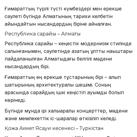
Ғимараттың түрлі түсті күмбездері мен ерекше
сәулеті бүгінде Алматының тарихи келбетін
айқындайтын нысандардың біріне айналған.
Республика сарайы – Алматы
Республика сарайы – кеңестік модернизм стилінде
салынғанымен, сәулетінде қазақтың ұлттық нақыштары
пайдаланылған Алматыдағы белгілі мәдени
нысандардың бірі.
Ғимараттың ең ерекше тұстарының бірі – алып
шатырының архитектуралық шешімі. Соның
арқасында сарайдың ішкі кеңістігі ауқымды болып
көрінеді.
Бүгінде мұнда ірі халықаралық концерттер, мәдени
және мемлекеттік іс-шаралар өткізіліп келеді.
Қожа Ахмет Ясауи кесенесі – Түркістан