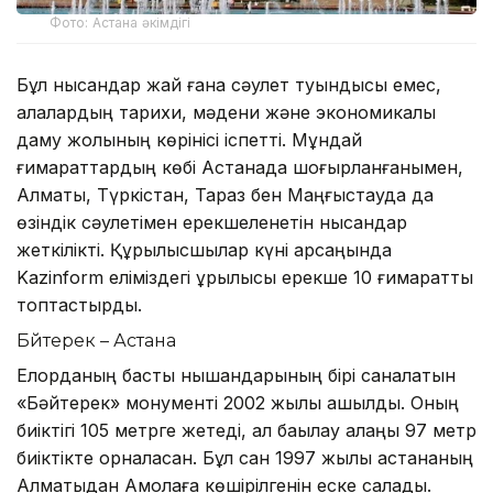
Фото: Астана әкімдігі
Бұл нысандар жай ғана сәулет туындысы емес,
қалалардың тарихи, мәдени және экономикалық
даму жолының көрінісі іспетті. Мұндай
ғимараттардың көбі Астанада шоғырланғанымен,
Алматы, Түркістан, Тараз бен Маңғыстауда да
өзіндік сәулетімен ерекшеленетін нысандар
жеткілікті. Құрылысшылар күні қарсаңында
Kazinform еліміздегі құрылысы ерекше 10 ғимаратты
топтастырды.
Бәйтерек – Астана
Елорданың басты нышандарының бірі саналатын
«Бәйтерек» монументі 2002 жылы ашылды. Оның
биіктігі 105 метрге жетеді, ал бақылау алаңы 97 метр
биіктікте орналасқан. Бұл сан 1997 жылы астананың
Алматыдан Ақмолаға көшірілгенін еске салады.