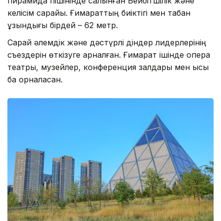
пирамида пішінінде салынған Бейбітшілік және
келісім сарайы. Ғимараттың биіктігі мен табан
ұзындығы бірдей – 62 метр.
Сарай әлемдік және дәстүрлі діндер лидерлерінің
съездерін өткізуге арналған. Ғимарат ішінде опера
театры, музейлер, конференция залдары мен қысқы
бақ орналасқан.