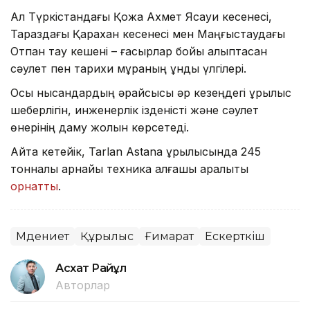
Ал Түркістандағы Қожа Ахмет Ясауи кесенесі,
Тараздағы Қарахан кесенесі мен Маңғыстаудағы
Отпан тау кешені – ғасырлар бойы қалыптасқан
сәулет пен тарихи мұраның құнды үлгілері.
Осы нысандардың әрқайсысы әр кезеңдегі құрылыс
шеберлігін, инженерлік ізденісті және сәулет
өнерінің даму жолын көрсетеді.
Айта кетейік, Tarlan Astana құрылысында 245
тонналық арнайы техника алғашқы арқалықты
орнатты
.
Мәдениет
Құрылыс
Ғимарат
Ескерткіш
Асхат Райқұл
Авторлар