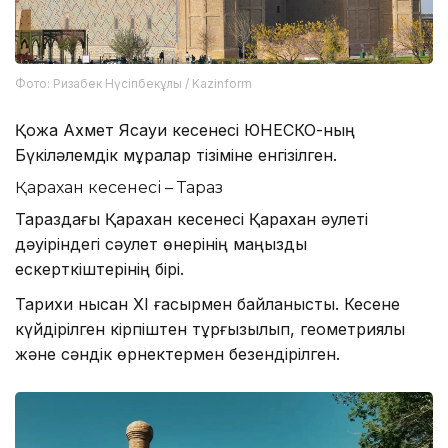
Фото: Ризабек Нүсіпбекұлы / Kazinform
Қожа Ахмет Ясауи кесенесі ЮНЕСКО-ның
Бүкіләлемдік мұралар тізіміне енгізілген.
Қарахан кесенесі – Тараз
Тараздағы Қарахан кесенесі Қарахан әулеті
дәуіріндегі сәулет өнерінің маңызды
ескерткіштерінің бірі.
Тарихи нысан XI ғасырмен байланысты. Кесене
күйдірілген кірпіштен тұрғызылып, геометриялық
және сәндік өрнектермен безендірілген.