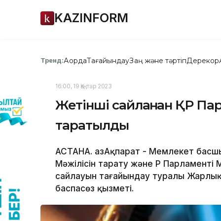
KAZINFORM
Ақорда
Тағайындау
Заң және тәртіп
Дерекқор
Тренд:
16:00, 19 Қаңтар 2023
Жетінші сайланған ҚР Пар
таратылды
АСТАНА. ҚазАқпарат - Мемлекет басшы
Мәжілісін тарату және ҚР Парламенті
сайлауын тағайындау туралы Жарлық
баспасөз қызметі.