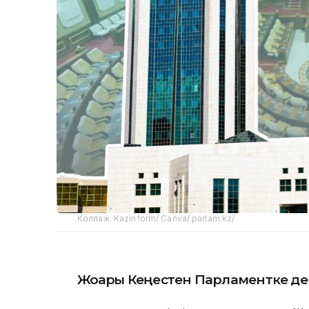
Коллаж: Kazinform/ Canva/ parlam.kz/
Жоғарғы Кеңестен Парламентке де