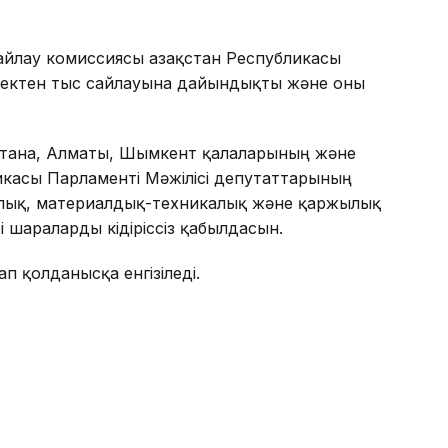
айлау комиссиясы Қазақстан Республикасы
езектен тыс сайлауына дайындықты және оны
 Астана, Алматы, Шымкент қалаларының және
икасы Парламенті Мәжілісі депутаттарының
лық, материалдық-техникалық және қаржылық
 шараларды кідіріссіз қабылдасын.
п қолданысқа енгізіледі.