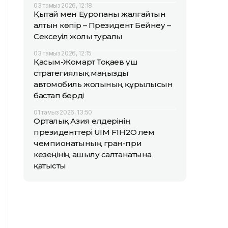
03 тамыз 2026, 12:18
Қытай мен Еуропаны жалғайтын
алтын көпір – Президент Бейнеу –
Сексеуіл жолы туралы
03 тамыз 2026, 12:15
Қасым-Жомарт Тоқаев үш
стратегиялық маңызды
автомобиль жолының құрылысын
бастап берді
01 тамыз 2026, 13:50
Орталық Азия елдерінің
президенттері UIM F1H2O әлем
чемпионатының гран-при
кезеңінің ашылу салтанатына
қатысты