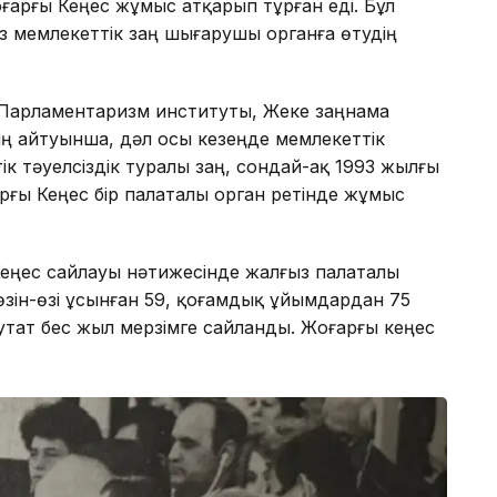
Жоғарғы Кеңес жұмыс атқарып тұрған еді. Бұл
із мемлекеттік заң шығарушы органға өтудің
 Парламентаризм институты, Жеке заңнама
 айтуынша, дәл осы кезеңде мемлекеттік
к тәуелсіздік туралы заң, сондай-ақ 1993 жылғы
ғы Кеңес бір палаталы орган ретінде жұмыс
еңес сайлауы нәтижесінде жалғыз палаталы
зін-өзі ұсынған 59, қоғамдық ұйымдардан 75
утат бес жыл мерзімге сайланды. Жоғарғы кеңес