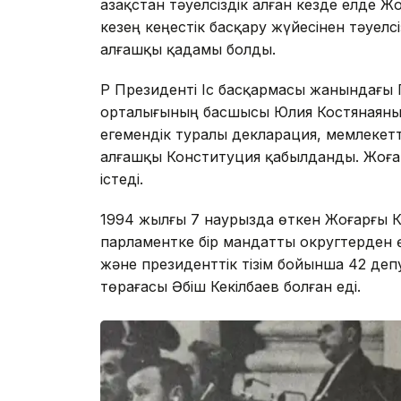
Қазақстан тәуелсіздік алған кезде елде 
кезең кеңестік басқару жүйесінен тәуелс
алғашқы қадамы болды.
ҚР Президенті Іс басқармасы жанындағы
орталығының басшысы Юлия Костянаяның
егемендік туралы декларация, мемлекетті
алғашқы Конституция қабылданды. Жоғар
істеді.
1994 жылғы 7 наурызда өткен Жоғарғы К
парламентке бір мандатты округтерден ө
және президенттік тізім бойынша 42 деп
төрағасы Әбіш Кекілбаев болған еді.