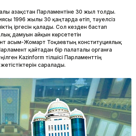
алы Қазақстан Парламентіне 30 жыл толды.
ясы 1996 жылы 30 қаңтарда өтіп, тәуелсіз
ктің іргесін қалады. Сол кезден бастап
алық дамуын айқын көрсететін
ент Қасым-Жомарт Тоқаевтың конституциялық
арламент қайтадан бір палаталы органға
ілген Kazinform тілшісі Парламенттің
 жетістіктерін саралады.