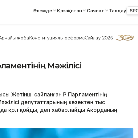
Әлемде
Қазақстан
Саясат
Талдау
SP
Арнайы жоба
Конституциялық реформа
Сайлау-2026
ламентінің Мәжілісі
сы Жетінші сайланған ҚР Парламентінің
 Мәжілісі депутаттарының кезектен тыс
қа қол қойды, деп хабарлайды Ақорданың