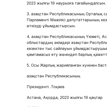
2023 жылғы 19 наурызға тағайындалсын.
3. Қазақстан Республикасының Орталық с
Парламенті Мәжілісі депутаттарының к
өткізуді ұйымдастырсын.
4. Қазақстан Республикасының Үкіметі,
облыстардың әкімдері Қазақстан Республ
кезектен тыс сайлауын ұйымдастырушы
қамтамасыз ету жөніндегі барлық қажетті
5. Осы Жарлық жарияланған күнінен баста
Қазақстан Республикасының
Президенті Қ.Тоқаев
Астана, Ақорда, 2023 жылғы 19 қаңтар