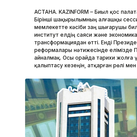
АСТАНА. KAZINFORM – Биыл қос палат
Бірінші шақырылымның алғашқы сесси
мемлекетте кәсіби заң шығарушы билі
институт елдің саяси және экономик
трансформациядан өтті. Енді Презид
реформалары нәтижесінде елімізде П
айналмақ. Осы орайда тарихи жолға үң
қалыптасу кезеңін, атқарған рөлі мен