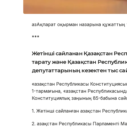
ҚазАқпарат оқырман назарына құжаттың 
***
Жетінші сайланған Қазақстан Рес
тарату және Қазақстан Республик
депутаттарының кезектен тыс са
«Қазақстан Республикасы Конституцияс
1-тармағына, «Қазақстан Республикасынд
Конституциялық заңының 85-бабына сәй
1. Жетінші сайланған Қазақстан Республи
2. Қазақстан Республикасы Парламенті М