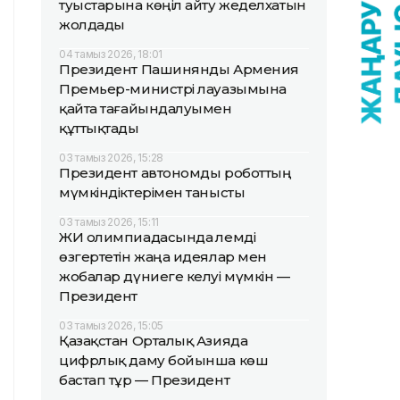
туыстарына көңіл айту жеделхатын
жолдады
04 тамыз 2026, 18:01
Президент Пашинянды Армения
Премьер-министрі лауазымына
қайта тағайындалуымен
құттықтады
03 тамыз 2026, 15:28
Президент автономды роботтың
мүмкіндіктерімен танысты
03 тамыз 2026, 15:11
ЖИ олимпиадасында әлемді
өзгертетін жаңа идеялар мен
жобалар дүниеге келуі мүмкін —
Президент
03 тамыз 2026, 15:05
Қазақстан Орталық Азияда
цифрлық даму бойынша көш
бастап тұр — Президент