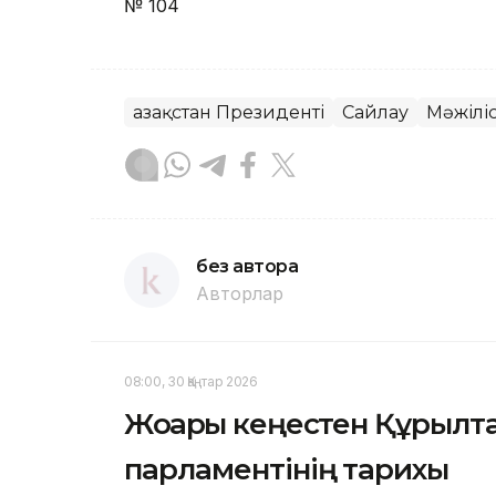
№ 104
Қазақстан Президенті
Сайлау
Мәжілі
без автора
Авторлар
08:00, 30 Қаңтар 2026
Жоғарғы кеңестен Құрылта
парламентінің тарихы