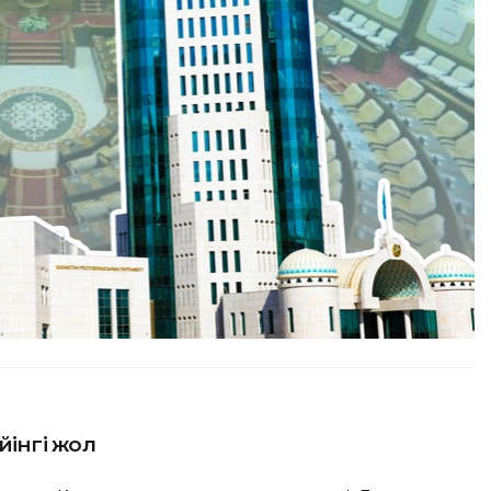
йінгі жол