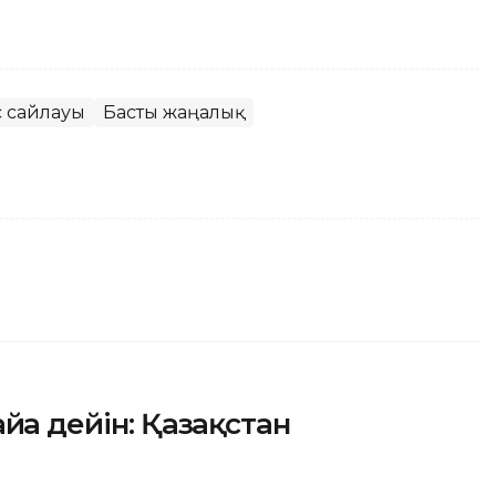
с сайлауы
Басты жаңалық
йға дейін: Қазақстан