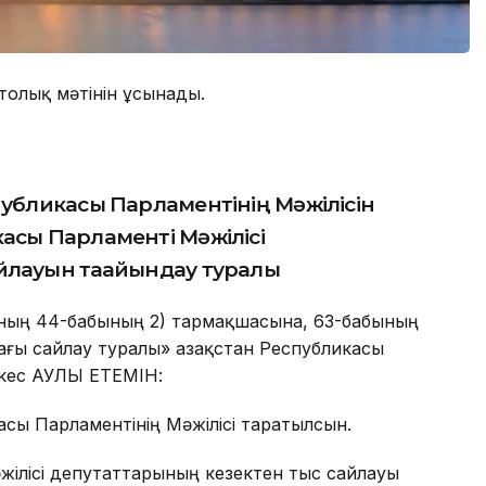
толық мәтінін ұсынады.
публикасы Парламентінің Мәжілісін
асы Парламенті Мәжілісі
йлауын тағайындау туралы
ының 44-бабының 2) тармақшасына, 63-бабының
ағы сайлау туралы» Қазақстан Республикасы
кес ҚАУЛЫ ЕТЕМІН:
касы Парламентінің Мәжілісі таратылсын.
әжілісі депутаттарының кезектен тыс сайлауы