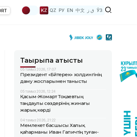
KZ
QZ
РУ
EN
中文
ق ز
ЎЗ
ORT
Тақырыпқа қатысты
05 тамыз 2026, 17:07
Президент «Бәйтерек» холдингінің
даму жоспарымен танысты
05 тамыз 2026, 12:24
Қасым-Жомарт Тоқаевтың
таңдаулы сөздерінің жинағы
жарық көрді
04 тамыз 2026, 21:22
Мемлекет басшысы Халық
қаһарманы Иван Гапичтің туған-