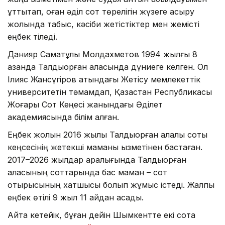
құттықтап, оған әділ сот төрелігін жүзеге асыру
жолында табыс, кәсіби жетістіктер мен жемісті
еңбек тіледі.
Данияр Саматұлы Молдахметов 1994 жылғы 8
қазанда Талдықорған қаласында дүниеге келген. Ол
Ілияс Жансүгіров атындағы Жетісу мемлекеттік
университетін тәмамдап, Қазақстан Республикасы
Жоғары Сот Кеңесі жанындағы Әділет
академиясында білім алған.
Еңбек жолын 2016 жылы Талдықорған қалалық соты
кеңсесінің жетекші маманы қызметінен бастаған.
2017–2026 жылдар аралығында Талдықорған
қаласының соттарында бас маман – сот
отырысының хатшысы болып жұмыс істеді. Жалпы
еңбек өтілі 9 жыл 11 айдан асады.
Айта кетейік, бұған дейін Шымкентте екі сотқа