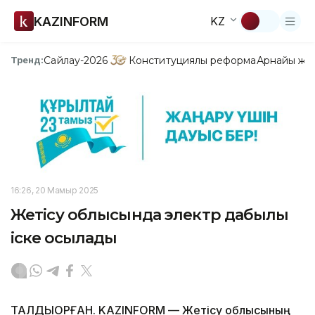
KAZINFORM
KZ
Сайлау-2026
Конституциялық реформа
Арнайы жо
Тренд:
16:26, 20 Мамыр 2025
Жетісу облысында электр дабылы
іске қосылады
ТАЛДЫҚОРҒАН. KAZINFORM — Жетісу облысының