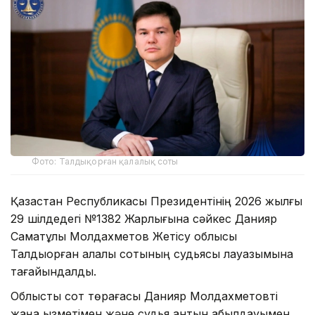
Фото: Талдықорған қалалық соты
Қазақстан Республикасы Президентінің 2026 жылғы
29 шілдедегі №1382 Жарлығына сәйкес Данияр
Саматұлы Молдахметов Жетісу облысы
Талдықорған қалалық сотының судьясы лауазымына
тағайындалды.
Облыстық сот төрағасы Данияр Молдахметовті
жаңа қызметімен және судья антын қабылдауымен