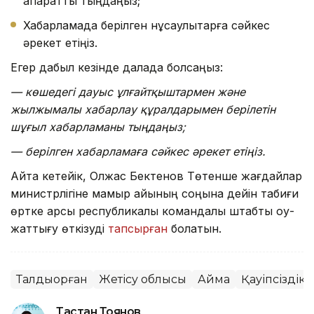
ақпаратты тыңдаңыз;
Хабарламада берілген нұсқаулықтарға сәйкес
әрекет етіңіз.
Егер дабыл кезінде далада болсаңыз:
— көшедегі дауыс ұлғайтқыштармен және
жылжымалы хабарлау құралдарымен берілетін
шұғыл хабарламаны тыңдаңыз;
— берілген хабарламаға сәйкес әрекет етіңіз.
Айта кетейік, Олжас Бектенов Төтенше жағдайлар
министрлігіне мамыр айының соңына дейін табиғи
өртке қарсы республикалық командалық штабтық оқу-
жаттығу өткізуді
тапсырған
болатын.
Талдықорған
Жетісу облысы
Аймақ
Қауіпсіздік
Тастан Тоянов