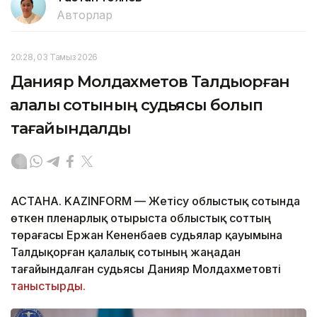
Авторлар
20:28, 03 Тамыз 2026
Данияр Молдахметов Талдықорған
қалалық сотының судьясы болып
тағайындалды
АСТАНА. KAZINFORM — Жетісу облыстық сотында
өткен пленарлық отырыста облыстық соттың
төрағасы Ержан Кененбаев судьялар қауымына
Талдықорған қалалық сотының жаңадан
тағайындалған судьясы Данияр Молдахметовті
таныстырды.