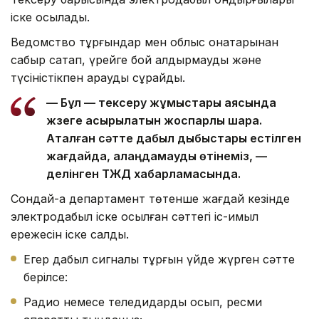
іске қосылады.
Ведомство тұрғындар мен облыс қонақтарынан
сабыр сақтап, үрейге бой алдырмауды және
түсіністікпен қарауды сұрайды.
— Бұл — тексеру жұмыстары аясында
жүзеге асырылатын жоспарлы шара.
Аталған сәтте дабыл дыбыстары естілген
жағдайда, алаңдамауды өтінеміз, —
делінген ТЖД хабарламасында.
Сондай-ақ департамент төтенше жағдай кезінде
электродабыл іске қосылған сәттегі іс-қимыл
ережесін іске салды.
Егер дабыл сигналы тұрғын үйде жүрген сәтте
берілсе:
Радио немесе теледидарды қосып, ресми