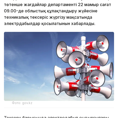
төтенше жағдайлар департаменті 22 мамыр сағат
09.00-де облыстық құлақтандыру жүйесіне
техникалық тексеріс жүргізу мақсатында
электрдабылдар қосылатынын хабарлады.
Фото: gov.kz
Тексеру барысында электродабыл қондырғылары