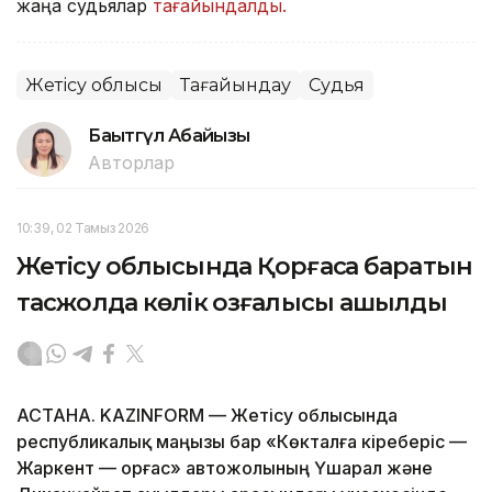
жаңа судьялар
тағайындалды.
Жетісу облысы
Тағайындау
Судья
Бақытгүл Абайқызы
Авторлар
10:39, 02 Тамыз 2026
Жетісу облысында Қорғасқа баратын
тасжолда көлік қозғалысы ашылды
АСТАНА. KAZINFORM — Жетісу облысында
республикалық маңызы бар «Көкталға кіреберіс —
Жаркент — Қорғас» автожолының Үшарал және