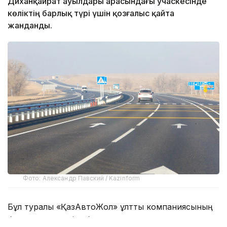
Диханқайрат ауылдары арасындағы учаскесінде
көліктің барлық түрі үшін қозғалыс қайта
жанданды.
Фото: Александр Павский / Kazinform
Бұл туралы «ҚазАвтоЖол» ұлттық компаниясының
баспасөз қызметі хабарлады.