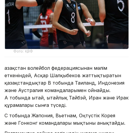
Фото: ҚВФ
Қазақстан волейбол федерациясынан мәлім
еткеніндей, Асқар Шалқыбеков жаттықтыратын
қазақстандықтар В тобында Таиланд, Индонезия
және Аустралия командаларымен ойнайды.
А тобында Қытай, Қытайлық Тайбэй, Иран және Ирак
құрамалары сынға түседі.
С тобында Жапония, Вьетнам, Оңтүстік Корея
және Гонконг командалары мықтыны анықтайды.