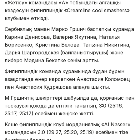
«Жетісу» командасы «А» тобындағы алғашқы
кездесуін филиппиндік «Creamline cool smashers»
клубымен өткізді.
Сербиялық маман Марко Гршич бастапқы құрамда
Карина Денисова, Валерия Якутина, Наталья
Борисенко, Кристина Белова, Татьяна Никитина,
Дарья Шаргородская (байланыстырушы) және
либеро Мәдина Бекетке сенім артты.
Филиппиндік команда құрамында бұдан бұрын
Қазақстанда өнер көрсеткен Анастасия Коломоец
пен Анастасия Кудряшова алаңға шықты.
М.Гршичтің шәкірттері шабуылда да, қорғаныс пен
тосқауыл қоюда да ептілік танытып, 3:0 (25:16,
25:17, 25:17) есебімен жеңіске жетті.
Кеше филиппиндік клуб иорданиялық «Al Nasser»
командасын 3:0 (29:27, 25:20, 25:19) есебімен тізе