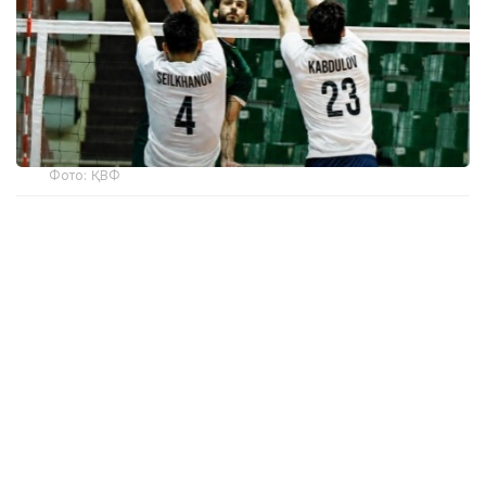
Фото: ҚВФ
Бұған дейін Сергей Трикоз жаттықтыратын
қазақстандық волейболшылар Непалды ғана ұтып,
қалған төрт ойында жеңіліп қалған еді.
Барлығы алты команда қатысқан жарыста
жартылай финалға шыға алмаған Қазақстан
құрамасына 5-орын үшін Непалмен сынға түсуіне
тура келді.
Бұл матч 3:0 (25:18, 27:25, 25:20) есебімен
Қазақстанның пайдасына шешілді.