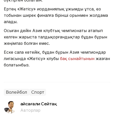
бүктірген болатын.
Ертең «Жетісу» иорданиялық ұжымды ұтса, өз
тобынан ширек финалға бірінші орынмен жолдама
алады.
Осыған дейін Азия клубтық чемпионаты аталып
келген жарыста талдықорғандықтар бұдан бұрын
жеңімпаз болған емес.
Еске сала кетейік, бұдан бұрын Азия чемпиондар
лигасында «Жетісу» клубы
бақ сынайтынын
жазған
болатынбыз.
Волейбол
Спорт
Ғайсағали Сейтақ
Авторлар