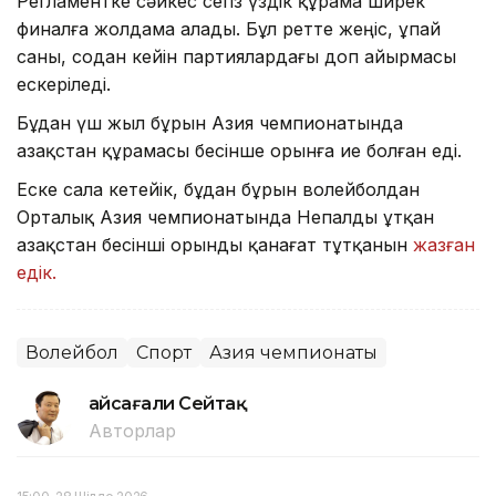
Регламентке сәйкес сегіз үздік құрама ширек
финалға жолдама алады. Бұл ретте жеңіс, ұпай
саны, содан кейін партиялардағы доп айырмасы
ескеріледі.
Бұдан үш жыл бұрын Азия чемпионатында
Қазақстан құрамасы бесінше орынға ие болған еді.
Еске сала кетейік, бұдан бұрын волейболдан
Орталық Азия чемпионатында Непалды ұтқан
Қазақстан бесінші орынды қанағат тұтқанын
жазған
едік.
Волейбол
Спорт
Азия чемпионаты
Ғайсағали Сейтақ
Авторлар