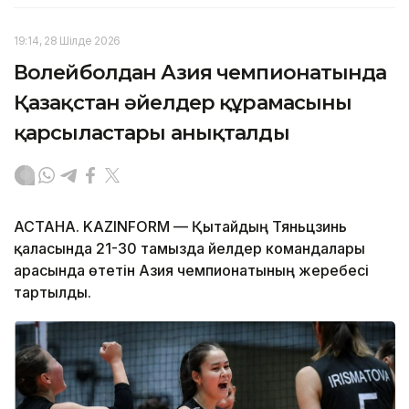
19:14, 28 Шілде 2026
Волейболдан Азия чемпионатында
Қазақстан әйелдер құрамасының
қарсыластары анықталды
АСТАНА. KAZINFORM — Қытайдың Тяньцзинь
қаласында 21-30 тамызда әйелдер командалары
арасында өтетін Азия чемпионатының жеребесі
тартылды.