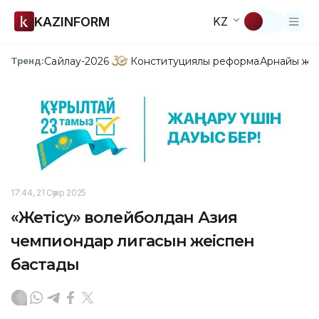
KAZINFORM
KZ
Сайлау-2026
Конституциялық реформа
Арнайы жо
Тренд:
17:44, 21 Сәуір 2025
«Жетісу» волейболдан Азия
чемпиондар лигасын жеңіспен
бастады