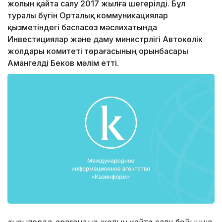
жолын қайта салу 2017 жылға шегерілді. Бұл
туралы бүгін Орталық коммуникациялар
қызметіндегі баспасөз мәслихатында
Инвестициялар және даму министрлігі Автокөлік
жолдары комитеті төрағасының орынбасары
Амангелді Беков мәлім етті.
«Қызылорда-Қарағанды» жолын қайта салу бойынша