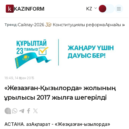
KAZINFORM
KZ
Сайлау-2026
Конституциялық реформа
Арнайы жо
Тренд:
16:49, 14 Қазан 2015
«Жезқазған-Қызылорда» жолының
құрылысы 2017 жылға шегерілді
АСТАНА. ҚазАқпарат - «Жезқазған-Қызылорда»