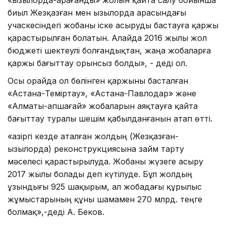
биыл Жезқазған мен Қызылорда арасындағы
учаскесіндегі жобаны іске асыруды бастауға қаржы
қарастырылған болатын. Алайда 2016 жылы жол
бюджеті шектеулі болғандықтан, жаңа жобаларға
қаржы бағыттау орынсыз болды», - деді ол.
Осы орайда ол бөлінген қаржыны басталған
«Астана-Теміртау», «Астана-Павлодар» және
«Алматы-Қапшағай» жобаларын аяқтауға қайта
бағыттау туралы шешім қабылданғанын атап өтті.
«Қазіргі кезде аталған жолдың (Жезқазған-
Қызылорда) реконструкциясына займ тарту
мәселесі қарастырылуда. Жобаны жүзеге асыру
2017 жылы болады деп күтілуде. Бұл жолдың
ұзындығы 925 шақырым, ал жобадағы құрылыс
жұмыстарының құны шамамен 270 млрд. теңге
болмақ»,-деді А. Беков.