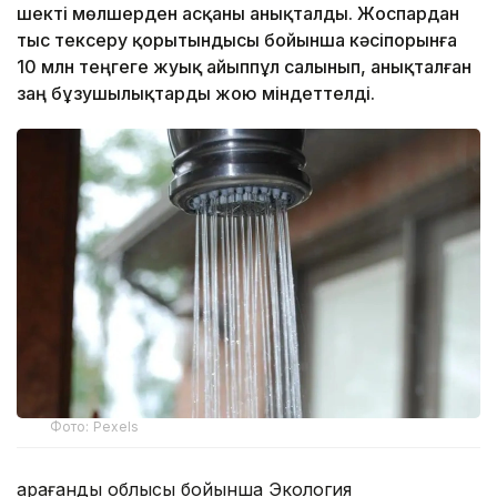
шекті мөлшерден асқаны анықталды. Жоспардан
тыс тексеру қорытындысы бойынша кәсіпорынға
10 млн теңгеге жуық айыппұл салынып, анықталған
заң бұзушылықтарды жою міндеттелді.
Фото: Pexels
Қарағанды облысы бойынша Экология