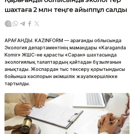
шахтаға 2 млн теңге айыппұл салды
ҚАРАҒАНДЫ. KAZINFORM — Қарағанды облысында
Экология департаментінің мамандары «Karaganda
Komir» ЖШС-не қарасты «Саран» шахтасында
экологиялық талаптардың қайтадан бұзылғанын
анықтады. Жоспардан тыс тексеру қорытындысы
бойынша кәсіпорын әкімшілік жауапкершілікке
тартылды.