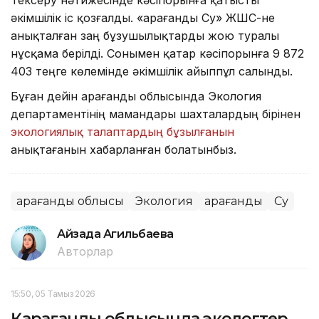
әкімшілік іс қозғалды. «Қарағанды Су» ЖШС-не
анықталған заң бұзушылықтарды жою туралы
нұсқама берілді. Сонымен қатар кәсіпорынға 9 872
403 теңге көлемінде әкімшілік айыппұл салынды.
Бұған дейін Қарағанды облысында Экология
департаментінің мамандары шахталардың бірінен
экологиялық талаптардың бұзылғанын
анықтағанын хабарланған болатынбыз.
Қарағанды облысы
Экология
Қарағанды
Су
Айзада Агильбаева
Авторлар
15:50, 05 Тамыз 2026
Қарағанды облысында экологтер