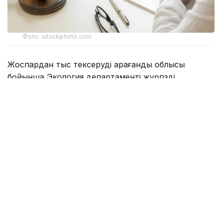
Фото: istockphoto.com
Жоспардан тыс тексеруді Қарағанды облысы
бойынша Экология департаменті жүргізді.
Ведомство мәліметінше, Соқыр өзеніне
ағызылатын сарқынды суларға жүргізілген
зертханалық талдау барысында нитриттердің
рұқсат етілген шекті концентрациясының асып
кеткені анықталған. Белгіленген норматив 0,096
мг/дм³ болса, іс жүзінде ластаушы заттың мөлшері
0,330 мг/дм³-ді құрап, рұқсат етілген деңгейден
3,4 еседен астам жоғары болған.
Департаменттің хабарлауынша, дәл осы төгінді
көзі бойынша осындай заңбұзушылық 2026