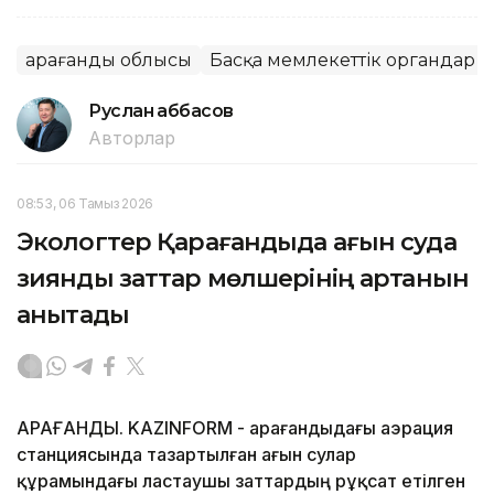
Қарағанды облысы
Басқа мемлекеттік органдар
Руслан Ғаббасов
Авторлар
08:53, 06 Тамыз 2026
Экологтер Қарағандыда ағын суда
зиянды заттар мөлшерінің артқанын
анықтады
ҚАРАҒАНДЫ. KAZINFORM - Қарағандыдағы аэрация
станциясында тазартылған ағын сулар
құрамындағы ластаушы заттардың рұқсат етілген