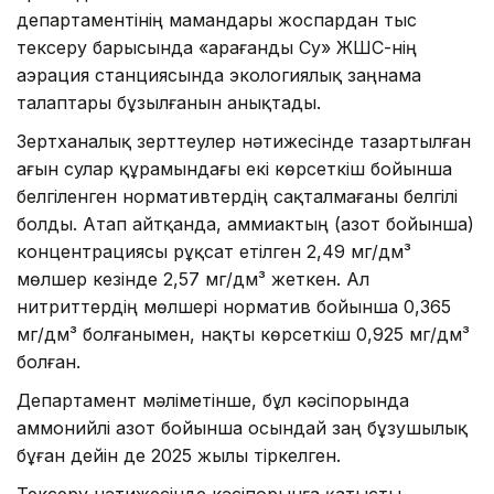
департаментінің мамандары жоспардан тыс
тексеру барысында «Қарағанды Су» ЖШС-нің
аэрация станциясында экологиялық заңнама
талаптары бұзылғанын анықтады.
Зертханалық зерттеулер нәтижесінде тазартылған
ағын сулар құрамындағы екі көрсеткіш бойынша
белгіленген нормативтердің сақталмағаны белгілі
болды. Атап айтқанда, аммиактың (азот бойынша)
концентрациясы рұқсат етілген 2,49 мг/дм³
мөлшер кезінде 2,57 мг/дм³ жеткен. Ал
нитриттердің мөлшері норматив бойынша 0,365
мг/дм³ болғанымен, нақты көрсеткіш 0,925 мг/дм³
болған.
Департамент мәліметінше, бұл кәсіпорында
аммонийлі азот бойынша осындай заң бұзушылық
бұған дейін де 2025 жылы тіркелген.
Тексеру нәтижесінде кәсіпорынға қатысты