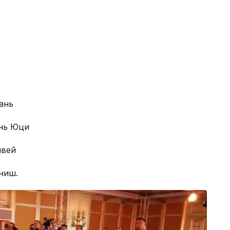
уань
ань Юци
нвей
иниш.