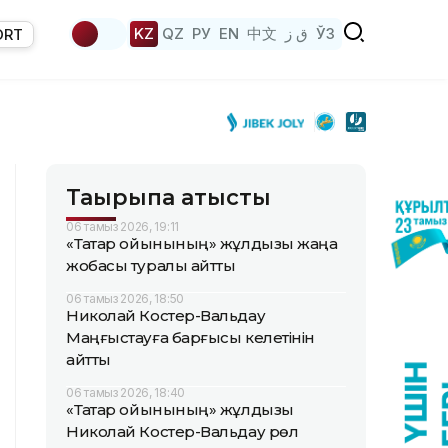
KZ
QZ
РУ
EN
中文
ق ز
ЎЗ
ORT
Тақырыпқа қатысты
06 тамыз 2026, 19:11
«Тақтар ойынының» жұлдызы жаңа
жобасы туралы айтты
06 тамыз 2026, 18:50
Николай Костер-Вальдау
Маңғыстауға барғысы келетінін
айтты
06 тамыз 2026, 18:40
«Тақтар ойынының» жұлдызы
Николай Костер-Вальдау рөл