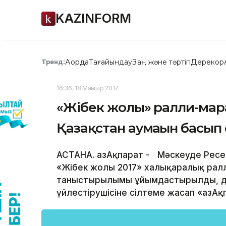
KAZINFORM
Ақорда
Тағайындау
Заң және тәртіп
Дерекқор
Тренд:
16:36, 18 Мамыр 2017
«Жібек жолы» ралли-мар
Қазақстан аумағын басып 
АСТАНА. ҚазАқпарат - Мәскеуде Ресей,
«Жібек жолы 2017» халықаралық ра
таныстырылымы ұйымдастырылды, де
үйлестірушісіне сілтеме жасап «ҚазАқ