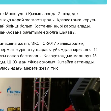
рде Мәскеудегі Қызыл алаңда 7 шілдеде
ғысқа қарай жалғастырады. Қазақстанға керуен
ай бірінші болып Қостанай өңірі қарсы алады,
най-Астана бағытымен жолға шығады.
танасына жетіп, ЭКСПО-2017 халықаралық
елермен жүріп өту шарасы ұйымдастырылады. 12
ағы сапар басталады. Қазақстандық маршрут 13
ады. ШҚО-дан «Жібек жолы» Қытайға аттанады.
ласындағы мәреге жетуі тиіс.