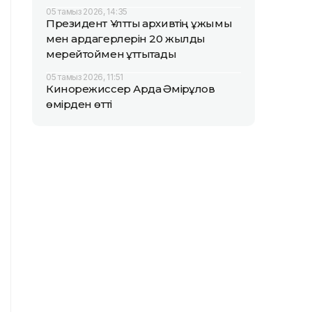
05 тамыз 2026, 14:35
Президент Ұлттық архивтің ұжымы
мен ардагерлерін 20 жылдық
мерейтоймен құттықтады
05 тамыз 2026, 11:51
Кинорежиссер Ардақ Әмірқұлов
өмірден өтті