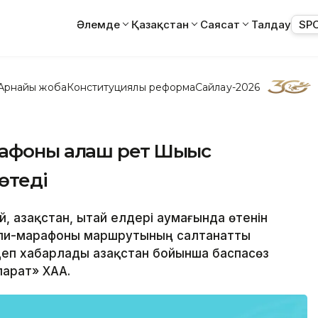
Әлемде
Қазақстан
Саясат
Талдау
SP
Арнайы жоба
Конституциялық реформа
Сайлау-2026
афоны алғаш рет Шығыс
өтеді
 Қазақстан, Қытай елдері аумағында өтенін
лли-марафоны маршрутының салтанатты
п хабарлады Қазақстан бойынша баспасөз
парат» ХАА.