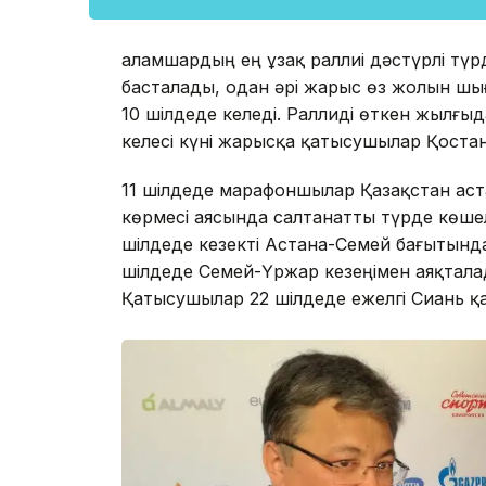
Ғаламшардың ең ұзақ раллиі дәстүрлі тү
басталады, одан әрі жарыс өз жолын шы
10 шілдеде келеді. Раллиді өткен жылғыд
келесі күні жарысқа қатысушылар Қоста
11 шілдеде марафоншылар Қазақстан ас
көрмесі аясында салтанатты түрде көш
шілдеде кезекті Астана-Семей бағытынд
шілдеде Семей-Үржар кезеңімен аяқтал
Қатысушылар 22 шілдеде ежелгі Сиань қа