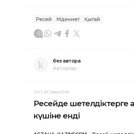
Ресей
Мәдениет
Қытай
без автора
Авторлар
13:27, 05 Тамыз 2026
Ресейде шетелдіктерге 
күшіне енді