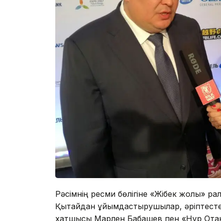
Рәсімнің ресми бөлігіне «Жібек жолы» ра
Қытайдан ұйымдастырушылар, әріптестер,
хатшысы Марлен Бабашев пен «Нұр Ота