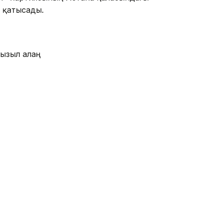
 қатысады.
Қызыл алаң