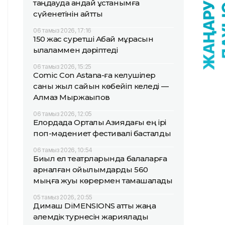
таңдауда қандай ұстанымға
сүйенетінін айтты
06 тамыз 2026, 17:16
150 жас суретші Абай мұрасын
қылқаламмен дәріптеді
06 тамыз 2026, 15:25
Comic Con Astana-ға келушілер
саны жыл сайын көбейіп келеді —
Алмаз Мыржақыпов
06 тамыз 2026, 12:05
Елордада Орталық Азиядағы ең ірі
поп-мәдениет фестивалі басталды
06 тамыз 2026, 10:54
Биыл ел театрларында балаларға
арналған қойылымдарды 560
мыңға жуық көрермен тамашалады
05 тамыз 2026, 20:55
Димаш DiMENSIONS атты жаңа
әлемдік турнесін жариялады