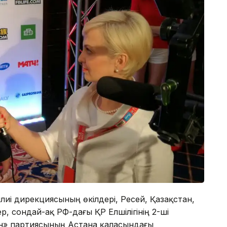
ллиі дирекциясының өкілдері, Ресей, Қазақстан,
 сондай-ақ РФ-дағы ҚР Елшілігінің 2-ші
н» партиясының Астана қаласындағы