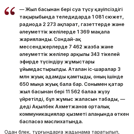
— Жыл басынан бері суға түсу қауіпсіздігі
тақырыбында теледидарда 1 081 сюжет,
радиода 2 273 ақпарат, газеттерде және
әлеуметтік желілерде 1 369 мақала
жарияланды. Сондай-ақ
мессенджерлерде 7 462 жазба және
әлеуметтік желілер арқылы 343 тікелей
эфирде түсіндіру жұмыстары
ұйымдастырылды. Аталған іс-шаралар 3
млн жуық адамды қамтыды, оның ішінде
650 мыңға жуық бала бар. Сонымен қатар
жыл басынан бері 11 562 балаға жүзу
үйретілді, бұл жұмыс жалғасын табады, —
деді Ақылбек Ахметжанов орталық
коммуникациялар қызметі алаңында өткен
баспасөз мәслихатында.
Одан бөлек, тұрғындарға жадынама таратылып,