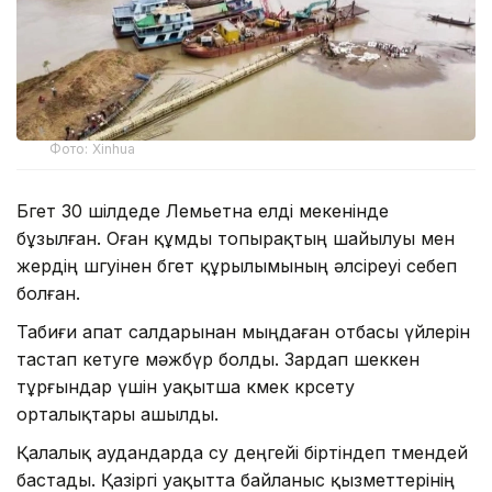
Фото: Xinhua
Бөгет 30 шілдеде Лемьетна елді мекенінде
бұзылған. Оған құмды топырақтың шайылуы мен
жердің шөгуінен бөгет құрылымының әлсіреуі себеп
болған.
Табиғи апат салдарынан мыңдаған отбасы үйлерін
тастап кетуге мәжбүр болды. Зардап шеккен
тұрғындар үшін уақытша көмек көрсету
орталықтары ашылды.
Қалалық аудандарда су деңгейі біртіндеп төмендей
бастады. Қазіргі уақытта байланыс қызметтерінің