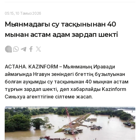
05:15, 10 Тамыз 2026
Мьянмадағы су тасқынынан 40
мыңнан астам адам зардап шекті
АСТАНА. KAZINFORM – Мьянманың Иравади
аймағында Нгавун өзеніндегі бөгеттің бұзылуынан
болған ауқымды су тасқынынан 40 мыңнан астам
тұрғын зардап шекті, деп хабарлайды Kazinform
Синьхуа агенттігіне сілтеме жасап.