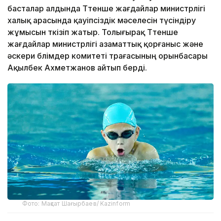
басталар алдында Төтенше жағдайлар министрлігі
халық арасында қауіпсіздік мәселесін түсіндіру
жұмысын өткізіп жатыр. Толығырақ Төтенше
жағдайлар министрлігі азаматтық қорғаныс және
әскери бөлімдер комитеті төрағасының орынбасары
Ақылбек Ахметжанов айтып берді.
Фото: Мақсат Шағырбаев/ Kazinform