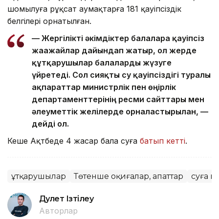
шомылуға рұқсат аумақтарға 181 қауіпсіздік
белгілері орнатылған.
— Жергілікті әкімдіктер балаларға қауіпсіз
жағажайлар дайындап жатыр, ол жерде
құтқарушылар балаларды жүзуге
үйретеді. Сол сияқты су қауіпсіздігі туралы
ақпараттар министрлік пен өңірлік
департаменттерінің ресми сайттары мен
әлеуметтік желілерде орналастырылған, —
дейді ол.
Кеше Ақтөбеде 4 жасар бала суға
батып кетті
.
Құтқарушылар
Төтенше оқиғалар, апаттар
суға 
Дәулет Ізтілеу
Авторлар