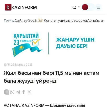
KAZINFORM
KZ
Сайлау-2026
Конституциялық реформа
Арнайы жо
Тренд:
15:15, 23 Мамыр 2025
Жыл басынан бері 11,5 мыңнан астам
бала жүзуді үйренді
АСТАНА. KAZINFORM — Шомылу маусымы