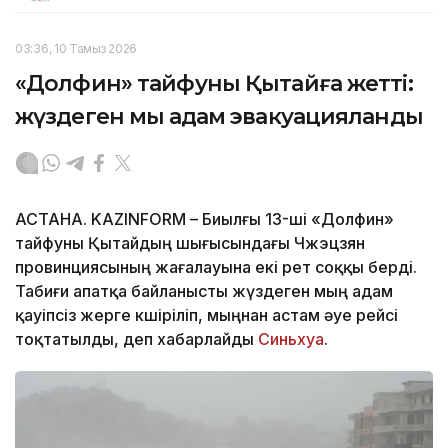
03:36, 10 Тамыз 2026
«Долфин» тайфуны Қытайға жетті:
жүздеген мың адам эвакуацияланды
АСТАНА. KAZINFORM – Биылғы 13-ші «Долфин»
тайфуны Қытайдың шығысындағы Чжэцзян
провинциясының жағалауына екі рет соққы берді.
Табиғи апатқа байланысты жүздеген мың адам
қауіпсіз жерге көшіріліп, мыңнан астам әуе рейсі
тоқтатылды, деп хабарлайды
Синьхуа
.